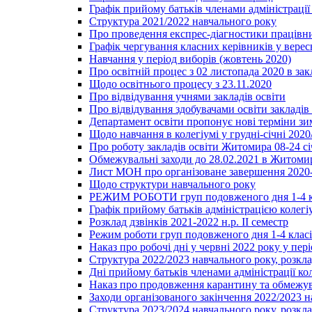
Графік прийому батьків членами адміністрації 
Структура 2021/2022 навчального року
Про проведення експрес-діагностики працівни
Графік чергування класних керівників у верес
Навчання у період виборів (жовтень 2020)
Про освітній процес з 02 листопада 2020 в зак
Щодо освітнього процесу з 23.11.2020
Про відвідування учнями закладів освіти
Про відвідування здобувачами освіти закладів 
Департамент освіти пропонує нові терміни зи
Щодо навчання в колегіумі у грудні-січні 2020
Про роботу закладів освіти Житомира 08-24 сі
Обмежувальні заходи до 28.02.2021 в Житоми
Лист МОН про організоване завершення 2020-
Щодо структури навчального року
РЕЖИМ РОБОТИ груп подовженого дня 1-4 к
Графік прийому батьків адміністрацією колегіу
Розклад дзвінків 2021-2022 н.р. ІІ семестр
Режим роботи груп подовженого дня 1-4 класів
Наказ про робочі дні у червні 2022 року у пері
Структура 2022/2023 навчального року, розкла
Дні прийому батьків членами адміністрації ко
Наказ про продовження карантину та обмежува
Заходи організованого закінчення 2022/2023 
Структура 2023/2024 навчального року, розкла