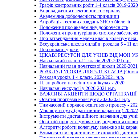
Графік контрольних робіт 1-4 класів 2019-2020
Впровадження електронного журналу
Академічна доброчесність: принципи
Апробація тестових завдань ЗНО з біології
Положення про академічну доброчесність
Положення про внутрішню систему забезпечен
Про затвердження мережі класів колегіуму на 
Всеукраїнська школа онлайн: розклад 5 - 11 кл
Про онлайн уроки
ЦІКАВІ РЕСУРСИ ДЛЯ УЧНІВ ВІД МОН У
Навчальний план 5-11 класів 2020-2021н.р.
Навчальний план початкової школи 2020-2021 
РОЗКЛАД УРОКІВ ДЛЯ 5-11 КЛАСІВ (Оновл
Розклад уроків 1-4 класи. 2020/2021 н.р.
План роботи на осінніх канікулах - 2020
Навчальні екскурсії у 2020-2021 н.р.
ВАЖЛИВІ АКЦЕНТИ ЩОДО ОРГАНІЗАЦІ
Освітня програма колегіуму 2020/2021 н.р.
Тимчасовий порядок освітнього процесу - 202
Маршрути руху (адаптивний карантин) 2020/
Інструменти дистанційного навчання для учнів
Освітній процес в умовах недопущення пошир
Алгоритм роботи колегіуму залежно від каран
Вчимося з використанням технологій дистанц