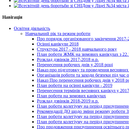
Навігація
Освітня діяльність
Навчальний рік та режим роботи
Про порядок організованого закінчення 2017-
Осінні канікули 2018
Структура 2017 - 2018 навчального року
План роботи ЖМК на зимових канікулах з 22.1
Розклад дзвінків 2017-2018 н.р.
Перенесення робочих днів у 2018 році
Наказ про підготовку та проведення весняних
Організація роботи та заходи безпеки під час о
Наказ Про перенесення робочих днів у 2018 р
План роботи на осінні канікули - 2019
Перенесення термінів весняних канікул у 2017
План роботи на зимових канікулах
Розклад дзвінків 2018-2019 н.р.
План роботи колегіуму на період призупиненн
Рекомендації ДО щодо зміни режиму роботи 
План роботи колегіуму на період призупиненн
План роботи колегіуму на період призупиненн
Про продовження призупинення освітнього пр