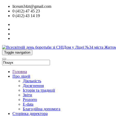
liceum34zt@gmail.com
0 (412) 47 45 23
0 (412) 43 14 19
Toggle navigation
Головна
Про ліцей
Діяльність
Досягнення
Історія та традиції
Звіти
Prozorro
E-data
Благодійна допомога
Сторінка директора