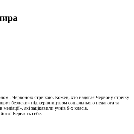
мира
волом - Червоною стрічкою. Кожен, хто надягає Червону стрічку
ршрут безпеки» під керівництвом соціальнього педагога та
медіації», які зацікавили учнів 9-х класів.
 його! Бережіть себе.