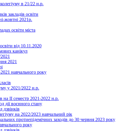
колегіуму в 21/22 н.р.
ків закладів освіти
ні-жовтні 2021р.
ладах освіти міста
освіти від 10.11.2020
мових канікул
/2021
чня 2021
рі
2021 навчального року
ласів
му у 2021/2022 н.р.
 на ІІ семестр 2021-2022 н.р.
од дії воєнного стану
д дзвінків
легіуму на 2022/2023 навчальний рік
льних протиепідемічних заходів до 30 червня 2023 року
навчального року
д дзвінків