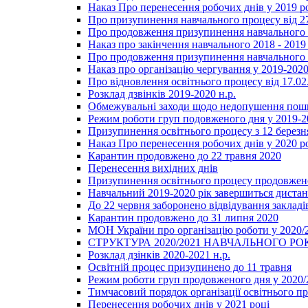
Наказ Про перенесення робочих днів у 2019 р
Про призупинення навчального процесу від 2
Про продовження призупинення навчального п
Наказ про закінчення навчального 2018 - 2019 
Про продовження призупинення навчального п
Наказ про організацію чергування у 2019-2020
Про відновлення освітнього процесу від 17.02
Розклад дзвінків 2019-2020 н.р.
Обмежувальні заходи щодо недопушення пошир
Режим роботи груп подовженого дня у 2019-20
Призупинення освітнього процесу з 12 березня
Наказ Про перенесення робочих днів у 2020 р
Карантин продовжено до 22 травня 2020
Перенесення вихідних днів
Призупинення освітнього процесу продовжено
Навчальний 2019-2020 рік завершиться диста
До 22 червня заборонено відвідування закладів
Карантин продовжено до 31 липня 2020
МОН України про організацію роботи у 2020/
СТРУКТУРА 2020/2021 НАВЧАЛЬНОГО РО
Розклад дзінків 2020-2021 н.р.
Освітній процес призупинено до 11 травня
Режим роботи груп продовженого дня у 2020/2
Тимчасовий порядок організації освітнього п
Перенесення робочих днів у 2021 році