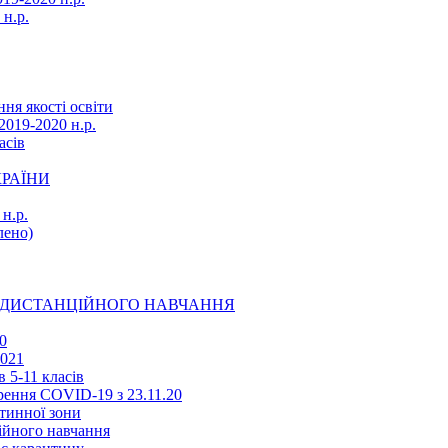
 н.р.
ня якості освіти
2019-2020 н.р.
асів
КРАЇНИ
н.р.
ено)
Ї ДИСТАНЦІЙНОГО НАВЧАННЯ
0
2021
 5-11 класів
ення COVID-19 з 23.11.20
тинної зони
ійного навчання