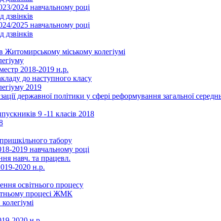
2023/2024 навчальному році
д дзвінків
2024/2025 навчальному році
д дзвінків
в Житомирському міському колегіумі
легіуму
местр 2018-2019 н.р.
акладу до наступного класу
легіуму 2019
ізації державної політики у сфері реформування загальної серед
ускників 9 -11 класів 2018
8
в пришкільного табору
018-2019 навчальному році
ня навч. та працевл.
019-2020 н.р.
ення освітнього процесу
вітньому процесі ЖМК
 колегіумі
19-2020 н.р.