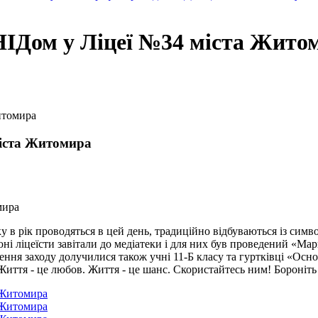
СНІДом у Ліцеї №34 міста Жито
итомира
міста Житомира
ку в рік проводяться в цей день, традиційно відбуваються із сим
ні ліцеїсти завітали до медіатеки і для них був проведений «Ма
ння заходу долучилися також учні 11-Б класу та гуртківці «Основ 
 Життя - це любов. Життя - це шанс. Скористайтесь ним! Бороніть