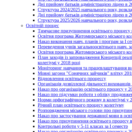
Дні прийому батьків адміністрацією ліцею в 
Структура 2024/2025 навчального року, розкла
Дні прийому батьків адміністрацією ліцею в 
Структура 2025/2026 навчального року, розкла
Освітній процес
Тимчасове призупинення освітнього процесу 
Освітня програма Житомирського міського ко
Наказ виконання навч. планів і програм за І се
Переведення учнів загальноосвітнього навч. з
Освітня програма Житомирського міського ко
План заходів із запровадження Концепції реал
колегіумі у 2018 році
Моніторинг навчання та працевлаштування вип
Мовні загони "Сонячних зайчиків" влітку 201
Відновлення освітнього процессу
Організація дозвіллєвої діяльності вихованці
Наказ про організацію освітнього процесу у 2
Наказ про підсумки роботи з обліку продовжен
Норми орфографічного режиму в колегіумі у 2
Річний план освітнього процесу колегіуму
Розпорядження міського голови про призупин
Наказ про застосування державної мови в ос
Наказ про призупинення освітнього процесу в
Контрольні роботи у 5-11 класах за І семестр
Наказ про організацію освітнього процесу у 20