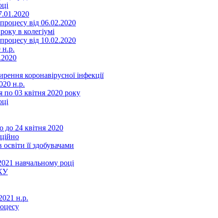
оці
7.01.2020
роцесу від 06.02.2020
року в колегіумі
роцесу від 10.02.2020
 н.р.
.2020
ення коронавірусної інфекції
20 н.р.
 по 03 квітня 2020 року
оці
 до 24 квітня 2020
нційно
 освіти її здобувачами
2021 навчальному році
КУ
021 н.р.
роцесу