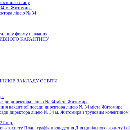
 воєнного стану
 34 м. Житомира
ектора ліцею № 34
ти іншу форму навчання
ТИВНОГО КАРАНТИНУ
ЧИКІВ ЗАКЛАДУ ОСВІТИ
р.
осади директора ліцею № 34 міста Житомира
щення вакантної посади директора ліцею № 34 міста Житомира
осади директора ліцею № 34 м. Житомира з трудовим колективом 
27 н.р.
ьного захисту План, графік проведення Дня цивільного захисту і 