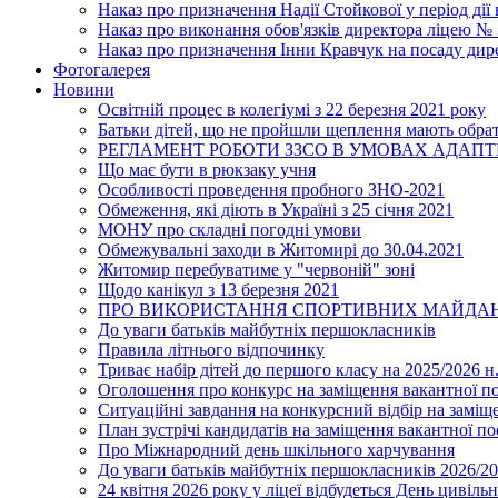
Наказ про призначення Надії Стойкової у період дії
Наказ про виконання обов'язків директора ліцею №
Наказ про призначення Інни Кравчук на посаду дир
Фотогалерея
Новини
Освітній процес в колегіумі з 22 березня 2021 року
Батьки дітей, що не пройшли щеплення мають обра
РЕГЛАМЕНТ РОБОТИ ЗЗСО В УМОВАХ АДАП
Що має бути в рюкзаку учня
Особливості проведення пробного ЗНО-2021
Обмеження, які діють в Україні з 25 січня 2021
МОНУ про складні погодні умови
Обмежувальні заходи в Житомирі до 30.04.2021
Житомир перебуватиме у "червоній" зоні
Щодо канікул з 13 березня 2021
ПРО ВИКОРИСТАННЯ СПОРТИВНИХ МАЙДАН
До уваги батьків майбутніх першокласників
Правила літнього відпочинку
Триває набір дітей до першого класу на 2025/2026 н.
Оголошення про конкурс на заміщення вакантної п
Ситуаційні завдання на конкурсний відбір на замі
План зустрічі кандидатів на заміщення вакантної п
Про Міжнародний день шкільного харчування
До уваги батьків майбутніх першокласників 2026/20
24 квітня 2026 року у ліцеї відбудеться День цивіл