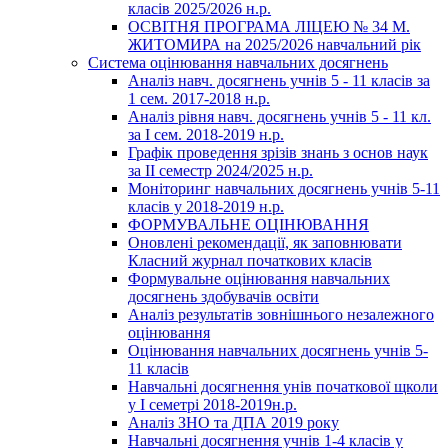
класів 2025/2026 н.р.
ОСВІТНЯ ПРОГРАМА ЛІЦЕЮ № 34 М.
ЖИТОМИРА на 2025/2026 навчальний рік
Система оцінювання навчальних досягнень
Аналіз навч. досягнень учнів 5 - 11 класів за
1 сем. 2017-2018 н.р.
Аналіз рівня навч. досягнень учнів 5 - 11 кл.
за І сем. 2018-2019 н.р.
Графік проведення зрізів знань з основ наук
за ІІ семестр 2024/2025 н.р.
Моніторинг навчальних досягнень учнів 5-11
класів у 2018-2019 н.р.
ФОРМУВАЛЬНЕ ОЦІНЮВАННЯ
Оновлені рекомендації, як заповнювати
Класний журнал початкових класів
Формувальне оцінювання навчальних
досягнень здобувачів освіти
Аналіз результатів зовнішнього незалежного
оцінювання
Оцінювання навчальних досягнень учнів 5-
11 класів
Навчальні досягнення унів початкової щколи
у І семетрі 2018-2019н.р.
Аналіз ЗНО та ДПА 2019 року
Навчальні досягнення учнів 1-4 класів у