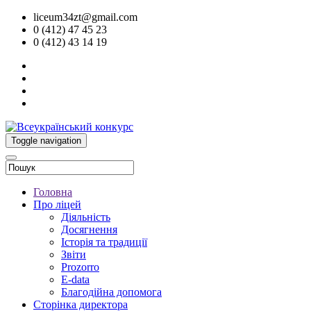
liceum34zt@gmail.com
0 (412) 47 45 23
0 (412) 43 14 19
Toggle navigation
Головна
Про ліцей
Діяльність
Досягнення
Історія та традиції
Звіти
Prozorro
E-data
Благодійна допомога
Сторінка директора