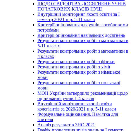
ЩОДО СВІДОЦТВА ДОСЯГНЕНЬ УЧНІВ
ПОЧАТКОВИХ КЛАСІВ НУШ
Внутрішній моніторинг якості освіти за І
семестр 20/21 н.р. 5-11 класи
Критерії оцінювання для учнів з особливими
потребами
Критерії оцінювання навчальних досягнень
Результати контрольних робіт з математики в
5-11 класах
Результати контрольних робіт з математики в
4 класах
Результати контрольних робіт з фізики
Результати контрольних робіт з хімії
Результати контрольних робіт з німецької
мови
Результати контрольних робіт з польської
мови
МОН України затвердило рекомендації щодо
оцінювання учнів 1-4 класів
Внутрішній моніторинг якості освіти
колегіантів за 2020/2021 н.р. 5-11 класи
Формувальне оцінювання. Пам'ятка для
вчителя
Аналіз результатів ЗНО 2021
Графік проведення зрізів знань за І семестр