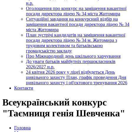
н.р.
Оголошення про конкурс на заміщення вакантної
посади директора ліцею № 34 міста Житомира
Ситуаційні завдання на конкурсний відбір на
заміщення вакантної посади директора ліцею № 34
міста Житомира
План зустрічі кандидатів на заміщення вакантної
посади директора ліцею № 34 м. Житомира з
трудовим колективом та батьківською
громадськістю закладу
Про Міжнародний день шкільного харчування
До уваги батьків майбутніх першокласників
2026/2027 н.р.
24 квітня 2026 року у ліцеї відбудеться День
цивільного захисту План, графік проведення Дня
цивільного захисту і об'єктового тренування 2026
Контакти
Всеукраїнський конкурс
"Таємниця генія Шевченка"
Головна