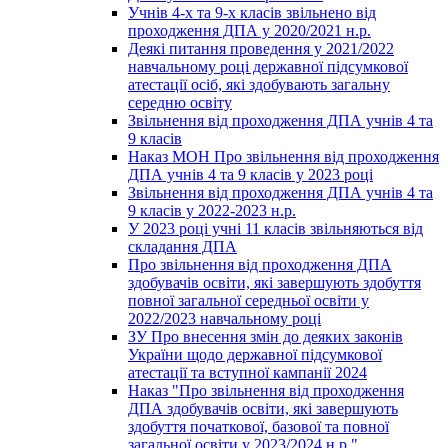
Учнів 4-х та 9-х класів звільнено від
проходження ДПА у 2020/2021 н.р.
Деякі питання проведення у 2021/2022
навчальному році державної підсумкової
атестації осіб, які здобувають загальну
середню освіту
Звільнення від проходження ДПА учнів 4 та
9 класів
Наказ МОН Про звільнення від проходження
ДПА учнів 4 та 9 класів у 2023 році
Звільнення від проходження ДПА учнів 4 та
9 класів у 2022-2023 н.р.
У 2023 році учні 11 класів звільняються від
складання ДПА
Про звільнення від проходження ДПА
здобувачів освіти, які завершують здобуття
повної загальної середньої освіти у
2022/2023 навчальному році
ЗУ Про внесення змін до деяких законів
України щодо державної підсумкової
атестації та вступної кампанії 2024
Наказ "Про звільнення від проходження
ДПА здобувачів освіти, які завершують
здобуття початкової, базової та повної
загальної освіти у 2023/2024 н.р."