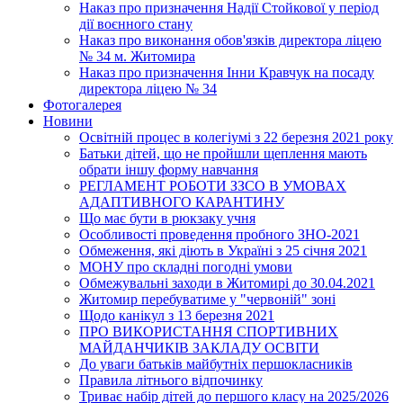
Наказ про призначення Надії Стойкової у період
дії воєнного стану
Наказ про виконання обов'язків директора ліцею
№ 34 м. Житомира
Наказ про призначення Інни Кравчук на посаду
директора ліцею № 34
Фотогалерея
Новини
Освітній процес в колегіумі з 22 березня 2021 року
Батьки дітей, що не пройшли щеплення мають
обрати іншу форму навчання
РЕГЛАМЕНТ РОБОТИ ЗЗСО В УМОВАХ
АДАПТИВНОГО КАРАНТИНУ
Що має бути в рюкзаку учня
Особливості проведення пробного ЗНО-2021
Обмеження, які діють в Україні з 25 січня 2021
МОНУ про складні погодні умови
Обмежувальні заходи в Житомирі до 30.04.2021
Житомир перебуватиме у "червоній" зоні
Щодо канікул з 13 березня 2021
ПРО ВИКОРИСТАННЯ СПОРТИВНИХ
МАЙДАНЧИКІВ ЗАКЛАДУ ОСВІТИ
До уваги батьків майбутніх першокласників
Правила літнього відпочинку
Триває набір дітей до першого класу на 2025/2026