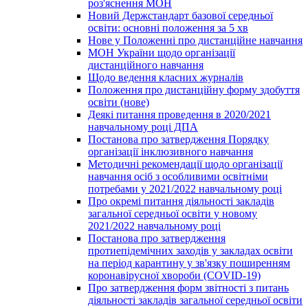
роз'яснення МОН
Новий Держстандарт базової середньої
освіти: основні положення за 5 хв
Нове у Положенні про дистанційне навчання
МОН України щодо організації
дистанційного навчання
Щодо ведення класних журналів
Положення про дистанційну форму здобуття
освіти (нове)
Деякі питання проведення в 2020/2021
навчальному році ДПА
Постанова про затвердження Порядку
організації інклюзивного навчання
Методичні рекомендації щодо організації
навчання осіб з особливими освітніми
потребами у 2021/2022 навчальному році
Про окремі питання діяльності закладів
загальної середньої освіти у новому
2021/2022 навчальному році
Постанова про затвердження
протиепідемічних заходів у закладах освіти
на період карантину у зв'язку поширенням
коронавірусної хвороби (COVID-19)
Про затвердження форм звітності з питань
діяльності закладів загальної середньої освіти