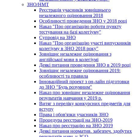
ЗНО/НМТ
Реєстрація учасників зовнішнього
незалежного оцінювання 2018
Особливості проведення ЗНО у 2018 році
Наказ "Про організацію роботи пункту
тестування на базі колегіуму"
Супровід на ЗНО
Наказ "Про організацію участі випускників
колегіуму в ЗНО 2018 року"
Зовнішнє незалежне оцінювання з
англійської мови в колегіумі
Деякі питання проведення ЗНО в 2019 році
Зовнішнє незалежне оцінювання 2019:
особливості та правила
Інноваційний проект з он-лайн підготовки
до ЗНО "Будь розумним"
Наказ про зовнішнє незалежне оцінювання
результатів навчання у 2019 р.
Витяг з переліку конкурсних предметів для
вступу
Права і обов'язки учасників ЗНО
Процедура реєстрації на ЗНО-2019
Наказ про реєстрацію на ЗНО 2019
Деякі питання норматив. забезпеч. здобутих
результатів навч. у ЗСО