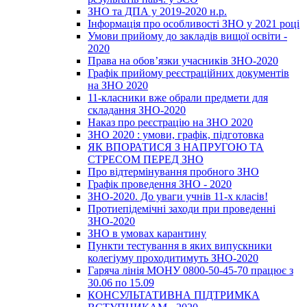
ЗНО та ДПА у 2019-2020 н.р.
Інформація про особливості ЗНО у 2021 році
Умови прийому до закладів вищої освіти -
2020
Права на обов’язки учасників ЗНО-2020
Графік прийому реєстраційних документів
на ЗНО 2020
11-класники вже обрали предмети для
складання ЗНО-2020
Наказ про реєстрацію на ЗНО 2020
ЗНО 2020 : умови, графік, підготовка
ЯК ВПОРАТИСЯ З НАПРУГОЮ ТА
СТРЕСОМ ПЕРЕД ЗНО
Про відтермінування пробного ЗНО
Графік проведення ЗНО - 2020
ЗНО-2020. До уваги учнів 11-х класів!
Протиепідемічні заходи при проведенні
ЗНО-2020
ЗНО в умовах карантину
Пункти тестування в яких випускники
колегіуму проходитимуть ЗНО-2020
Гаряча лінія МОНУ 0800-50-45-70 працює з
30.06 по 15.09
КОНСУЛЬТАТИВНА ПІДТРИМКА