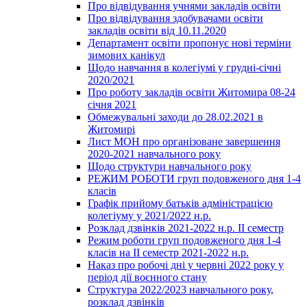
Про відвідування учнями закладів освіти
Про відвідування здобувачами освіти
закладів освіти від 10.11.2020
Департамент освіти пропонує нові терміни
зимових канікул
Щодо навчання в колегіумі у грудні-січні
2020/2021
Про роботу закладів освіти Житомира 08-24
січня 2021
Обмежувальні заходи до 28.02.2021 в
Житомирі
Лист МОН про організоване завершення
2020-2021 навчального року
Щодо структури навчального року
РЕЖИМ РОБОТИ груп подовженого дня 1-4
класів
Графік прийому батьків адміністрацією
колегіуму у 2021/2022 н.р.
Розклад дзвінків 2021-2022 н.р. ІІ семестр
Режим роботи груп подовженого дня 1-4
класів на ІІ семестр 2021-2022 н.р.
Наказ про робочі дні у червні 2022 року у
період дії воєнного стану
Структура 2022/2023 навчального року,
розклад дзвінків