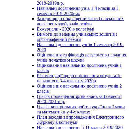
2018-2019н.р.
Навчальні досягнення унів 1-4 класів за І
семестр 2019-2020н.р.
Заходи щодо покращення якості навчальних
досягнень здобувачів освіти
Е-журнали - 2020 в колегіумі
Вимоги до ведення учнівських зошитів і
орфографічний режим
Навчальні досягнення учнів 1 семестр 2019-
2020
Оцінювання та фіксація результатів навчання
учнів початкової школи
Оцінювання навчальних досягнень учнів 1
класів
Рекомендації щодо оцінювання результатів
навчання в 3-4 класах у 2020р
Оцінювання навчальних досягнень учнів 2
класів
Графік проведення зрізів знань за І семестр
2020-2021 н.р.
Графік контрольних робіт з української мови
та математики у 4-х класах
План заходів з впровадження Електронного
Журналу в колегіумі
Навчальні досягнення 5-11 класи 2019/2020