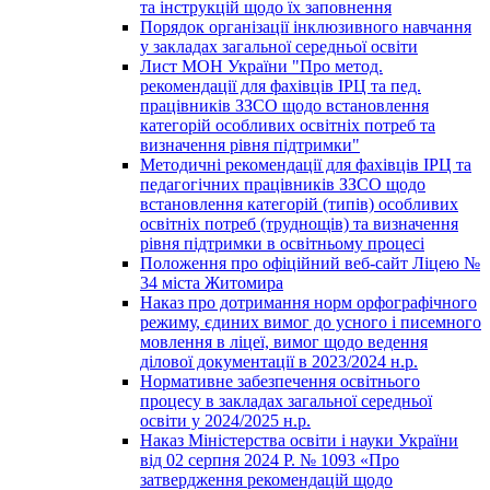
та інструкцій щодо їх заповнення
Порядок організації інклюзивного навчання
у закладах загальної середньої освіти
Лист МОН України "Про метод.
рекомендації для фахівців ІРЦ та пед.
працівників ЗЗСО щодо встановлення
категорій особливих освітніх потреб та
визначення рівня підтримки"
Методичні рекомендації для фахівців ІРЦ та
педагогічних працівників ЗЗСО щодо
встановлення категорій (типів) особливих
освітніх потреб (труднощів) та визначення
рівня підтримки в освітньому процесі
Положення про офіційний веб-сайт Ліцею №
34 міста Житомира
Наказ про дотримання норм орфографічного
режиму, єдиних вимог до усного і писемного
мовлення в ліцеї, вимог щодо ведення
ділової документації в 2023/2024 н.р.
Нормативне забезпечення освітнього
процесу в закладах загальної середньої
освіти у 2024/2025 н.р.
Наказ Міністерства освіти і науки України
від 02 серпня 2024 Р. № 1093 «Про
затвердження рекомендацій щодо