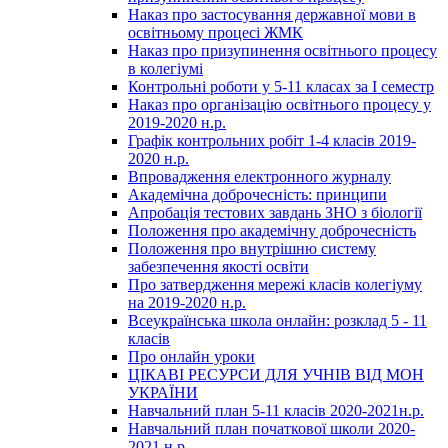
Наказ про застосування державної мови в
освітньому процесі ЖМК
Наказ про призупинення освітнього процесу
в колегіумі
Контрольні роботи у 5-11 класах за І семестр
Наказ про організацію освітнього процесу у
2019-2020 н.р.
Графік контрольних робіт 1-4 класів 2019-
2020 н.р.
Впровадження електронного журналу
Академічна доброчесність: принципи
Апробація тестових завдань ЗНО з біології
Положення про академічну доброчесність
Положення про внутрішню систему
забезпечення якості освіти
Про затвердження мережі класів колегіуму
на 2019-2020 н.р.
Всеукраїнська школа онлайн: розклад 5 - 11
класів
Про онлайн уроки
ЦІКАВІ РЕСУРСИ ДЛЯ УЧНІВ ВІД МОН
УКРАЇНИ
Навчальний план 5-11 класів 2020-2021н.р.
Навчальний план початкової школи 2020-
2021 н.р.