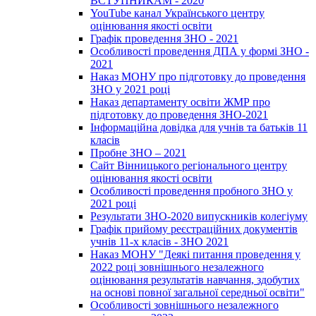
ВСТУПНИКАМ - 2020
YouTube канал Українського центру
оцінювання якості освіти
Графік проведення ЗНО - 2021
Особливості проведення ДПА у формі ЗНО -
2021
Наказ МОНУ про підготовку до проведення
ЗНО у 2021 році
Наказ департаменту освіти ЖМР про
підготовку до проведення ЗНО-2021
Інформаційна довідка для учнів та батьків 11
класів
Пробне ЗНО – 2021
Сайт Вінницького регіонального центру
оцінювання якості освіти
Особливості проведення пробного ЗНО у
2021 році
Результати ЗНО-2020 випускників колегіуму
Графік прийому реєстраційних документів
учнів 11-х класів - ЗНО 2021
Наказ МОНУ "Деякі питання проведення у
2022 році зовнішнього незалежного
оцінювання результатів навчання, здобутих
на основі повної загальної середньої освіти"
Особливості зовнішнього незалежного