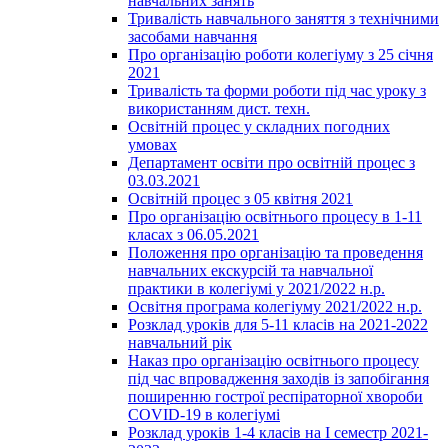
навчальних занять
Тривалість навчального заняття з технічними
засобами навчання
Про організацію роботи колегіуму з 25 січня
2021
Тривалість та форми роботи під час уроку з
використанням дист. техн.
Освітній процес у складних погодних
умовах
Департамент освіти про освітній процес з
03.03.2021
Освітній процес з 05 квітня 2021
Про організацію освітнього процесу в 1-11
класах з 06.05.2021
Положення про організацію та проведення
навчальних екскурсій та навчальної
практики в колегіумі у 2021/2022 н.р.
Освітня програма колегіуму 2021/2022 н.р.
Розклад уроків для 5-11 класів на 2021-2022
навчальний рік
Наказ про організацію освітнього процесу
під час впровадження заходів із запобігання
поширенню гострої респіраторної хвороби
COVID-19 в колегіумі
Розклад уроків 1-4 класів на І семестр 2021-