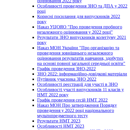
оцінювання 2022 року
Особливості проведення ЗНО та ДПА у 2022
році
Корисні посилання для випускників 2022
року
Наказ УЦОЯО "Про проведення пробного
незалежного оцінювання у 2022 році"
Результати ЗНО випускників колегіуму 2021
року
Наказ МОН України "Про організацію та
проведення зовнішнього незалежного
оцінювання результатів навчання, здобутих
на основі повної загальної середньої освіти"
Графік проведення ЗНО-2022
ЗНО 2022: інформаційно-довідкові матеріали
Путівник учасника ЗНО 2022
Особливості реєстрації для участі в ЗНО
Особливості участі випускників 11 класів у
НМТ 2022 року
Графік проведення сесій НМТ 2022
Наказ МОН Про затвердження Порядку
проведення у 2022 році національного
мультипредметного тесту
Результати НМТ 2023
Особливості НМТ 2023