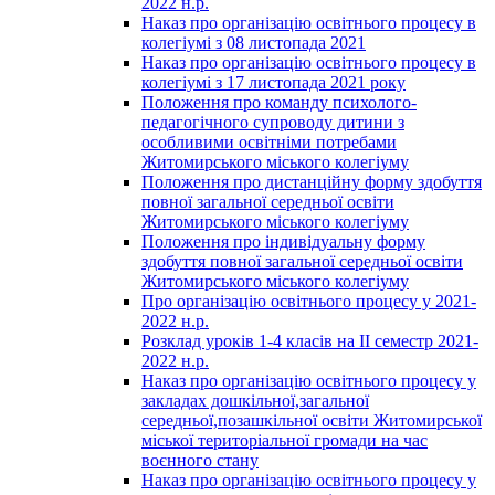
2022 н.р.
Наказ про організацію освітнього процесу в
колегіумі з 08 листопада 2021
Наказ про організацію освітнього процесу в
колегіумі з 17 листопада 2021 року
Положення про команду психолого-
педагогічного супроводу дитини з
особливими освітніми потребами
Житомирського міського колегіуму
Положення про дистанційну форму здобуття
повної загальної середньої освіти
Житомирського міського колегіуму
Положення про індивідуальну форму
здобуття повної загальної середньої освіти
Житомирського міського колегіуму
Про організацію освітнього процесу у 2021-
2022 н.р.
Розклад уроків 1-4 класів на ІІ семестр 2021-
2022 н.р.
Наказ про організацію освітнього процесу у
закладах дошкільної,загальної
середньої,позашкільної освіти Житомирської
міської територіальної громади на час
воєнного стану
Наказ про організацію освітнього процесу у