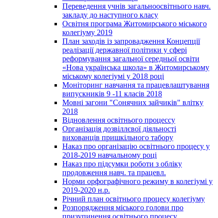
Переведення учнів загальноосвітнього навч.
закладу до наступного класу
Освітня програма Житомирського міського
колегіуму 2019
План заходів із запровадження Концепції
реалізації державної політики у сфері
реформування загальної середньої освіти
«Нова українська школа» в Житомирському
міському колегіумі у 2018 році
Моніторинг навчання та працевлаштування
випускників 9 -11 класів 2018
Мовні загони "Сонячних зайчиків" влітку
2018
Відновлення освітнього процессу
Організація дозвіллєвої діяльності
вихованців пришкільного табору
Наказ про організацію освітнього процесу у
2018-2019 навчальному році
Наказ про підсумки роботи з обліку
продовження навч. та працевл.
Норми орфографічного режиму в колегіумі у
2019-2020 н.р.
Річний план освітнього процесу колегіуму
Розпорядження міського голови про
призупинення освітнього процесу