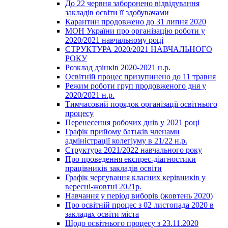
До 22 червня заборонено відвідування
закладів освіти її здобувачами
Карантин продовжено до 31 липня 2020
МОН України про організацію роботи у
2020/2021 навчальному році
СТРУКТУРА 2020/2021 НАВЧАЛЬНОГО
РОКУ
Розклад дзінків 2020-2021 н.р.
Освітній процес призупинено до 11 травня
Режим роботи груп продовженого дня у
2020/2021 н.р.
Тимчасовий порядок організації освітнього
процесу
Перенесення робочих днів у 2021 році
Графік прийому батьків членами
адміністрації колегіуму в 21/22 н.р.
Структура 2021/2022 навчального року
Про проведення експрес-діагностики
працівників закладів освіти
Графік чергування класних керівників у
вересні-жовтні 2021р.
Навчання у період виборів (жовтень 2020)
Про освітній процес з 02 листопада 2020 в
закладах освіти міста
Щодо освітнього процесу з 23.11.2020