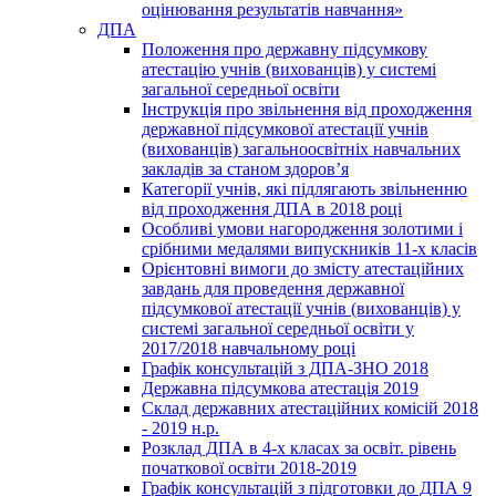
оцінювання результатів навчання»
ДПА
Положення про державну підсумкову
атестацію учнів (вихованців) у системі
загальної середньої освіти
Інструкція про звільнення від проходження
державної підсумкової атестації учнів
(вихованців) загальноосвітніх навчальних
закладів за станом здоров’я
Категорії учнів, які підлягають звільненню
від проходження ДПА в 2018 році
Особливі умови нагородження золотими і
срібними медалями випускників 11-х класів
Орієнтовні вимоги до змісту атестаційних
завдань для проведення державної
підсумкової атестації учнів (вихованців) у
системі загальної середньої освіти у
2017/2018 навчальному році
Графік консультацій з ДПА-ЗНО 2018
Державна підсумкова атестація 2019
Склад державних атестаційних комісій 2018
- 2019 н.р.
Розклад ДПА в 4-х класах за освіт. рівень
початкової освіти 2018-2019
Графік консультацій з підготовки до ДПА 9