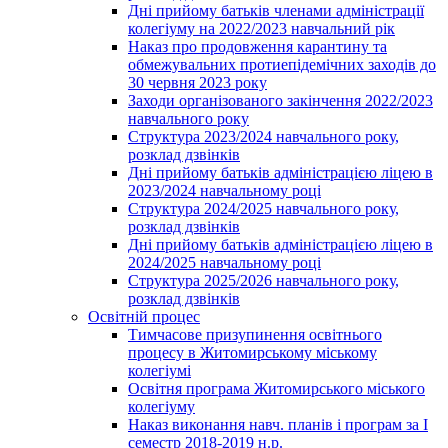
Дні прийому батьків членами адміністрації
колегіуму на 2022/2023 навчальний рік
Наказ про продовження карантину та
обмежувальних протиепідемічних заходів до
30 червня 2023 року
Заходи організованого закінчення 2022/2023
навчального року
Структура 2023/2024 навчального року,
розклад дзвінків
Дні прийому батьків адміністрацією ліцею в
2023/2024 навчальному році
Структура 2024/2025 навчального року,
розклад дзвінків
Дні прийому батьків адміністрацією ліцею в
2024/2025 навчальному році
Структура 2025/2026 навчального року,
розклад дзвінків
Освітній процес
Тимчасове призупинення освітнього
процесу в Житомирському міському
колегіумі
Освітня програма Житомирського міського
колегіуму
Наказ виконання навч. планів і програм за І
семестр 2018-2019 н.р.