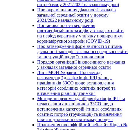
потребами у 2021/2022 навчальному році
Про окремі питання діяльності закладів
загальної середньої освіти у новому
2021/2022 навчальному році
Постанова про затвердження
протиепідемічних заходів у закладах освіти
на період карантину у зв'язку поширенням
коронавірусної хвороби (COVID-19)
Про затвердження форм звітності з питань
діяльності закладів загальної середньої освіти
та інструкцій щодо їх заповнення
Порядок організації інклюзивного навчання
у закладах загальної середньої освіти
Лист МОН України "Про метод.
рекомендації для фахівців ІРЦ та пед.
працівників ЗЗСО щодо встановлення
категорій особливих освітніх потреб та
визначення рівня підтримки"
Методичні рекомендації для фахівців ІРЦ та
педагогічних працівників ЗЗСО щодо
встановлення категорій (типів) особливих
освітніх потреб (труднощів) та визначення
рівня підтримки в освітньому процесі
Положення про офіційний веб-сайт Ліцею №
34 міста Житомира