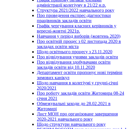
адміністрації колегіуму в 21/22 н.р.
Структура 2021/2022 навчального року
Про проведення експрес-діагностики
працівників закладів освіти
Графік чергування класних керівників у
вересні-жовтні 2021р.
Навчання у період виборів (жовтень 2020)
Про освітній процес з 02 листопада 2020 в
закладах освіти міста
Щодо освітнього процесу з 23.11.2020
Про відвідування учнями закладів освіти
Про відвідування здобувачами освіти
закладів освіти від 10.11.2020
Департамент освіти пропонує нові терміни
зимових канікул
Щодо навчання в колегіумі у грудні-січні
2020/2021
Про роботу закладів освіти Житомира 08-24
січня 2021
Обмежувальні заходи до 28.02.2021 в
Житомирі
Лист МОН про організоване завершення
2020-2021 навчального року
Щодо структури навчального року