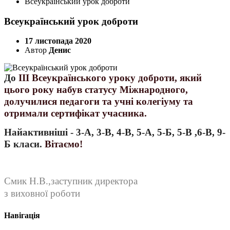
Всеукраїнський урок доброти
Всеукраїнський урок доброти
17 листопада 2020
Автор
Денис
До
ІІІ Всеукраїнськ
ого
урок
у
доброти
, який
цього року
набув статусу Міжнародног
о,
долучилися педагоги та учні колегіуму та
отримали сертифікат учасника.
Найактивніші - 3-А, 3-В, 4-В, 5-А, 5-Б, 5-В ,6-В, 9-
Б класи.
Вітаємо!
Смик Н.В.,заступник директора
з виховної роботи
Навігація