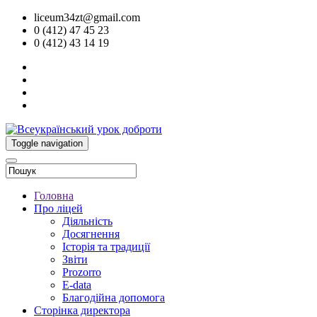
liceum34zt@gmail.com
0 (412) 47 45 23
0 (412) 43 14 19
Toggle navigation
Головна
Про ліцей
Діяльність
Досягнення
Історія та традиції
Звіти
Prozorro
E-data
Благодійна допомога
Сторінка директора