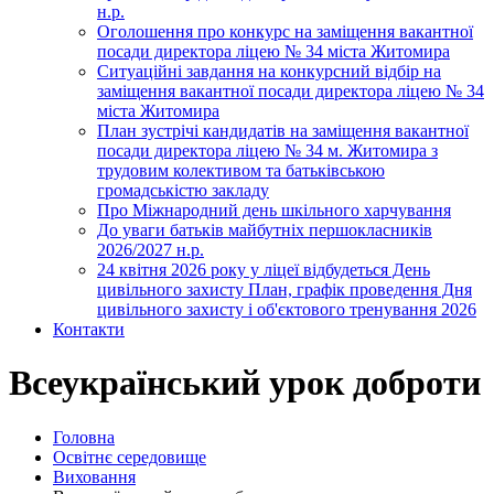
н.р.
Оголошення про конкурс на заміщення вакантної
посади директора ліцею № 34 міста Житомира
Ситуаційні завдання на конкурсний відбір на
заміщення вакантної посади директора ліцею № 34
міста Житомира
План зустрічі кандидатів на заміщення вакантної
посади директора ліцею № 34 м. Житомира з
трудовим колективом та батьківською
громадськістю закладу
Про Міжнародний день шкільного харчування
До уваги батьків майбутніх першокласників
2026/2027 н.р.
24 квітня 2026 року у ліцеї відбудеться День
цивільного захисту План, графік проведення Дня
цивільного захисту і об'єктового тренування 2026
Контакти
Всеукраїнський урок доброти
Головна
Освітнє середовище
Виховання