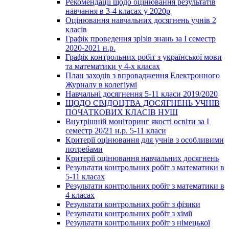
Рекомендації щодо оцінювання результатів
навчання в 3-4 класах у 2020р
Оцінювання навчальних досягнень учнів 2
класів
Графік проведення зрізів знань за І семестр
2020-2021 н.р.
Графік контрольних робіт з української мови
та математики у 4-х класах
План заходів з впровадження Електронного
Журналу в колегіумі
Навчальні досягнення 5-11 класи 2019/2020
ЩОДО СВІДОЦТВА ДОСЯГНЕНЬ УЧНІВ
ПОЧАТКОВИХ КЛАСІВ НУШ
Внутрішній моніторинг якості освіти за І
семестр 20/21 н.р. 5-11 класи
Критерії оцінювання для учнів з особливими
потребами
Критерії оцінювання навчальних досягнень
Результати контрольних робіт з математики в
5-11 класах
Результати контрольних робіт з математики в
4 класах
Результати контрольних робіт з фізики
Результати контрольних робіт з хімії
Результати контрольних робіт з німецької