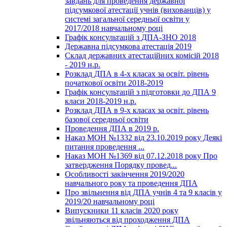
завдань для проведення державної
підсумкової атестації учнів (вихованців) у
системі загальної середньої освіти у
2017/2018 навчальному році
Графік консультацій з ДПА-ЗНО 2018
Державна підсумкова атестація 2019
Склад державних атестаційних комісій 2018
- 2019 н.р.
Розклад ДПА в 4-х класах за освіт. рівень
початкової освіти 2018-2019
Графік консультацій з підготовки до ДПА 9
класи 2018-2019 н.р.
Розклад ДПА в 9-х класах за освіт. рівень
базової середньої освіти
Проведення ДПА в 2019 р.
Наказ МОН №1332 від 23.10.2019 року Деякі
питання проведення ...
Наказ МОН №1369 від 07.12.2018 року Про
затвердження Порядку провед...
Особливості закінчення 2019/2020
навчального року та проведення ДПА
Про звільнення від ДПА учнів 4 та 9 класів у
2019/20 навчальному році
Випускники 11 класів 2020 року
звільняються від проходження ДПА