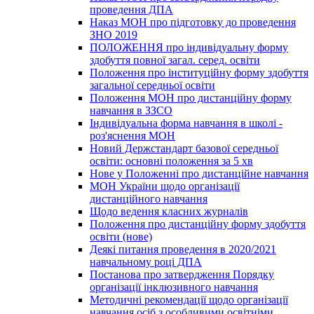
проведення ДПА
Наказ МОН про підготовку до проведення
ЗНО 2019
ПОЛОЖЕННЯ про індивідуальну форму
здобуття повної загал. серед. освіти
Положення про інституційну форму здобуття
загальної середньої освіти
Положення МОН про дистанційну форму
навчання в ЗЗСО
Індивідуальна форма навчання в школі -
роз'яснення МОН
Новий Держстандарт базової середньої
освіти: основні положення за 5 хв
Нове у Положенні про дистанційне навчання
МОН України щодо організації
дистанційного навчання
Щодо ведення класних журналів
Положення про дистанційну форму здобуття
освіти (нове)
Деякі питання проведення в 2020/2021
навчальному році ДПА
Постанова про затвердження Порядку
організації інклюзивного навчання
Методичні рекомендації щодо організації
навчання осіб з особливими освітніми