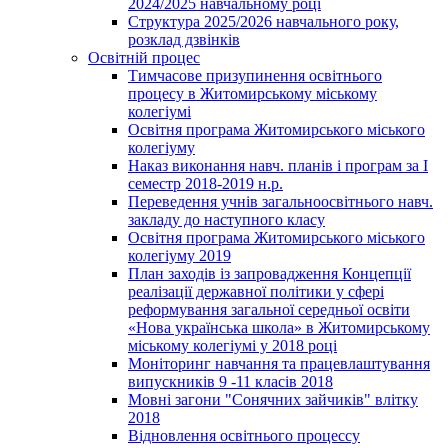
2024/2025 навчальному році
Структура 2025/2026 навчального року,
розклад дзвінків
Освітній процес
Тимчасове призупинення освітнього
процесу в Житомирському міському
колегіумі
Освітня програма Житомирського міського
колегіуму
Наказ виконання навч. планів і програм за І
семестр 2018-2019 н.р.
Переведення учнів загальноосвітнього навч.
закладу до наступного класу
Освітня програма Житомирського міського
колегіуму 2019
План заходів із запровадження Концепції
реалізації державної політики у сфері
реформування загальної середньої освіти
«Нова українська школа» в Житомирському
міському колегіумі у 2018 році
Моніторинг навчання та працевлаштування
випускників 9 -11 класів 2018
Мовні загони "Сонячних зайчиків" влітку
2018
Відновлення освітнього процессу