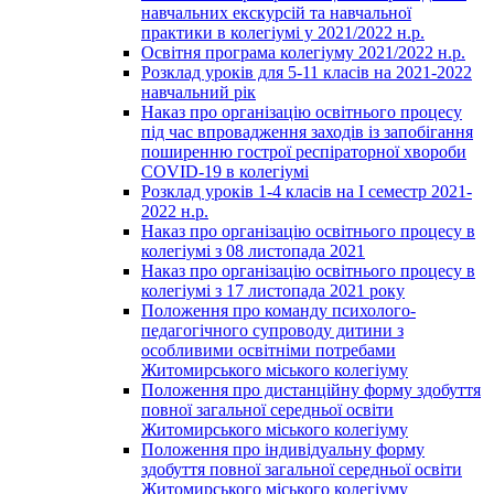
навчальних екскурсій та навчальної
практики в колегіумі у 2021/2022 н.р.
Освітня програма колегіуму 2021/2022 н.р.
Розклад уроків для 5-11 класів на 2021-2022
навчальний рік
Наказ про організацію освітнього процесу
під час впровадження заходів із запобігання
поширенню гострої респіраторної хвороби
COVID-19 в колегіумі
Розклад уроків 1-4 класів на І семестр 2021-
2022 н.р.
Наказ про організацію освітнього процесу в
колегіумі з 08 листопада 2021
Наказ про організацію освітнього процесу в
колегіумі з 17 листопада 2021 року
Положення про команду психолого-
педагогічного супроводу дитини з
особливими освітніми потребами
Житомирського міського колегіуму
Положення про дистанційну форму здобуття
повної загальної середньої освіти
Житомирського міського колегіуму
Положення про індивідуальну форму
здобуття повної загальної середньої освіти
Житомирського міського колегіуму