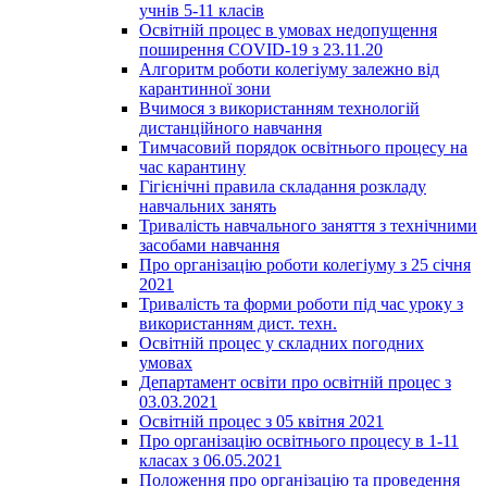
учнів 5-11 класів
Освітній процес в умовах недопущення
поширення COVID-19 з 23.11.20
Алгоритм роботи колегіуму залежно від
карантинної зони
Вчимося з використанням технологій
дистанційного навчання
Тимчасовий порядок освітнього процесу на
час карантину
Гігієнічні правила складання розкладу
навчальних занять
Тривалість навчального заняття з технічними
засобами навчання
Про організацію роботи колегіуму з 25 січня
2021
Тривалість та форми роботи під час уроку з
використанням дист. техн.
Освітній процес у складних погодних
умовах
Департамент освіти про освітній процес з
03.03.2021
Освітній процес з 05 квітня 2021
Про організацію освітнього процесу в 1-11
класах з 06.05.2021
Положення про організацію та проведення