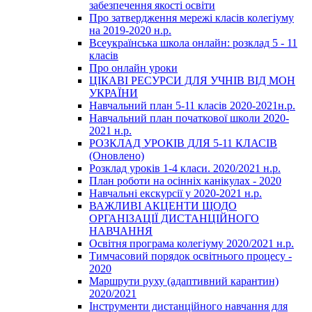
забезпечення якості освіти
Про затвердження мережі класів колегіуму
на 2019-2020 н.р.
Всеукраїнська школа онлайн: розклад 5 - 11
класів
Про онлайн уроки
ЦІКАВІ РЕСУРСИ ДЛЯ УЧНІВ ВІД МОН
УКРАЇНИ
Навчальний план 5-11 класів 2020-2021н.р.
Навчальний план початкової школи 2020-
2021 н.р.
РОЗКЛАД УРОКІВ ДЛЯ 5-11 КЛАСІВ
(Оновлено)
Розклад уроків 1-4 класи. 2020/2021 н.р.
План роботи на осінніх канікулах - 2020
Навчальні екскурсії у 2020-2021 н.р.
ВАЖЛИВІ АКЦЕНТИ ЩОДО
ОРГАНІЗАЦІЇ ДИСТАНЦІЙНОГО
НАВЧАННЯ
Освітня програма колегіуму 2020/2021 н.р.
Тимчасовий порядок освітнього процесу -
2020
Маршрути руху (адаптивний карантин)
2020/2021
Інструменти дистанційного навчання для