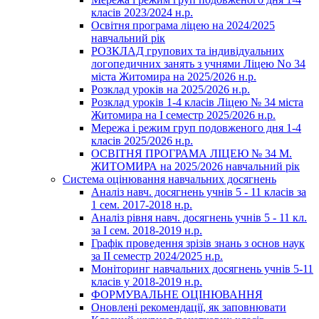
класів 2023/2024 н.р.
Освітня програма ліцею на 2024/2025
навчальний рік
РОЗКЛАД групових та індивідуальних
логопедичних занять з учнями Ліцею No 34
міста Житомира на 2025/2026 н.р.
Розклад уроків на 2025/2026 н.р.
Розклад уроків 1-4 класів Ліцею № 34 міста
Житомира на І семестр 2025/2026 н.р.
Мережа і режим груп подовженого дня 1-4
класів 2025/2026 н.р.
ОСВІТНЯ ПРОГРАМА ЛІЦЕЮ № 34 М.
ЖИТОМИРА на 2025/2026 навчальний рік
Система оцінювання навчальних досягнень
Аналіз навч. досягнень учнів 5 - 11 класів за
1 сем. 2017-2018 н.р.
Аналіз рівня навч. досягнень учнів 5 - 11 кл.
за І сем. 2018-2019 н.р.
Графік проведення зрізів знань з основ наук
за ІІ семестр 2024/2025 н.р.
Моніторинг навчальних досягнень учнів 5-11
класів у 2018-2019 н.р.
ФОРМУВАЛЬНЕ ОЦІНЮВАННЯ
Оновлені рекомендації, як заповнювати