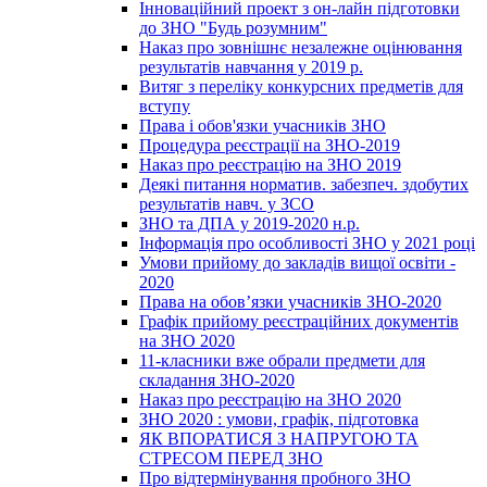
Інноваційний проект з он-лайн підготовки
до ЗНО "Будь розумним"
Наказ про зовнішнє незалежне оцінювання
результатів навчання у 2019 р.
Витяг з переліку конкурсних предметів для
вступу
Права і обов'язки учасників ЗНО
Процедура реєстрації на ЗНО-2019
Наказ про реєстрацію на ЗНО 2019
Деякі питання норматив. забезпеч. здобутих
результатів навч. у ЗСО
ЗНО та ДПА у 2019-2020 н.р.
Інформація про особливості ЗНО у 2021 році
Умови прийому до закладів вищої освіти -
2020
Права на обов’язки учасників ЗНО-2020
Графік прийому реєстраційних документів
на ЗНО 2020
11-класники вже обрали предмети для
складання ЗНО-2020
Наказ про реєстрацію на ЗНО 2020
ЗНО 2020 : умови, графік, підготовка
ЯК ВПОРАТИСЯ З НАПРУГОЮ ТА
СТРЕСОМ ПЕРЕД ЗНО
Про відтермінування пробного ЗНО