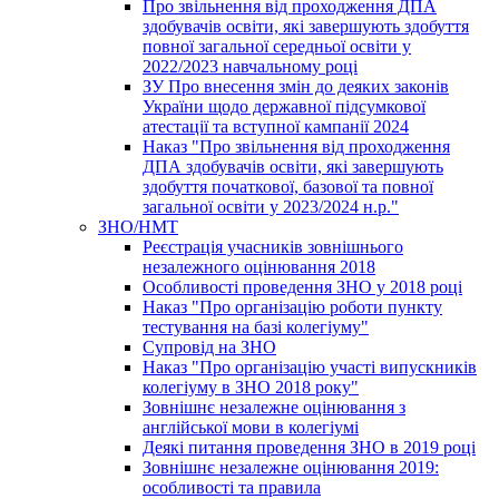
Про звільнення від проходження ДПА
здобувачів освіти, які завершують здобуття
повної загальної середньої освіти у
2022/2023 навчальному році
ЗУ Про внесення змін до деяких законів
України щодо державної підсумкової
атестації та вступної кампанії 2024
Наказ "Про звільнення від проходження
ДПА здобувачів освіти, які завершують
здобуття початкової, базової та повної
загальної освіти у 2023/2024 н.р."
ЗНО/НМТ
Реєстрація учасників зовнішнього
незалежного оцінювання 2018
Особливості проведення ЗНО у 2018 році
Наказ "Про організацію роботи пункту
тестування на базі колегіуму"
Супровід на ЗНО
Наказ "Про організацію участі випускників
колегіуму в ЗНО 2018 року"
Зовнішнє незалежне оцінювання з
англійської мови в колегіумі
Деякі питання проведення ЗНО в 2019 році
Зовнішнє незалежне оцінювання 2019:
особливості та правила