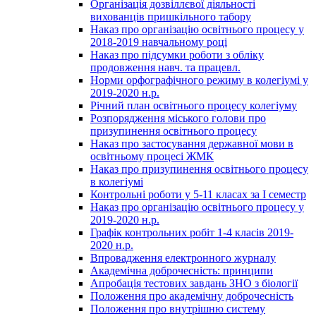
Організація дозвіллєвої діяльності
вихованців пришкільного табору
Наказ про організацію освітнього процесу у
2018-2019 навчальному році
Наказ про підсумки роботи з обліку
продовження навч. та працевл.
Норми орфографічного режиму в колегіумі у
2019-2020 н.р.
Річний план освітнього процесу колегіуму
Розпорядження міського голови про
призупинення освітнього процесу
Наказ про застосування державної мови в
освітньому процесі ЖМК
Наказ про призупинення освітнього процесу
в колегіумі
Контрольні роботи у 5-11 класах за І семестр
Наказ про організацію освітнього процесу у
2019-2020 н.р.
Графік контрольних робіт 1-4 класів 2019-
2020 н.р.
Впровадження електронного журналу
Академічна доброчесність: принципи
Апробація тестових завдань ЗНО з біології
Положення про академічну доброчесність
Положення про внутрішню систему