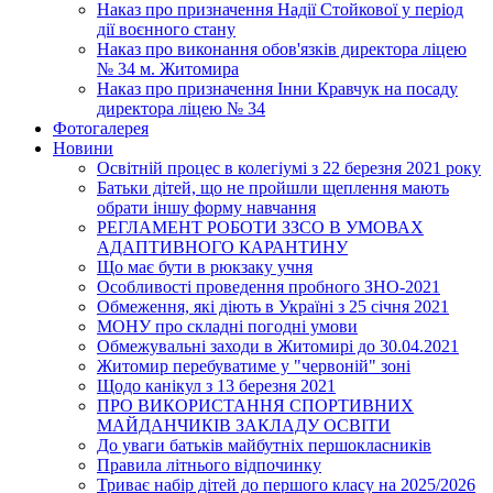
Наказ про призначення Надії Стойкової у період
дії воєнного стану
Наказ про виконання обов'язків директора ліцею
№ 34 м. Житомира
Наказ про призначення Інни Кравчук на посаду
директора ліцею № 34
Фотогалерея
Новини
Освітній процес в колегіумі з 22 березня 2021 року
Батьки дітей, що не пройшли щеплення мають
обрати іншу форму навчання
РЕГЛАМЕНТ РОБОТИ ЗЗСО В УМОВАХ
АДАПТИВНОГО КАРАНТИНУ
Що має бути в рюкзаку учня
Особливості проведення пробного ЗНО-2021
Обмеження, які діють в Україні з 25 січня 2021
МОНУ про складні погодні умови
Обмежувальні заходи в Житомирі до 30.04.2021
Житомир перебуватиме у "червоній" зоні
Щодо канікул з 13 березня 2021
ПРО ВИКОРИСТАННЯ СПОРТИВНИХ
МАЙДАНЧИКІВ ЗАКЛАДУ ОСВІТИ
До уваги батьків майбутніх першокласників
Правила літнього відпочинку
Триває набір дітей до першого класу на 2025/2026