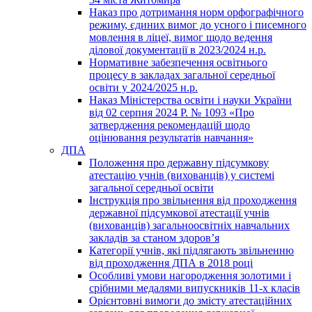
Наказ про дотримання норм орфографічного
режиму, єдиних вимог до усного і писемного
мовлення в ліцеї, вимог щодо ведення
ділової документації в 2023/2024 н.р.
Нормативне забезпечення освітнього
процесу в закладах загальної середньої
освіти у 2024/2025 н.р.
Наказ Міністерства освіти і науки України
від 02 серпня 2024 Р. № 1093 «Про
затвердження рекомендацій щодо
оцінювання результатів навчання»
ДПА
Положення про державну підсумкову
атестацію учнів (вихованців) у системі
загальної середньої освіти
Інструкція про звільнення від проходження
державної підсумкової атестації учнів
(вихованців) загальноосвітніх навчальних
закладів за станом здоров’я
Категорії учнів, які підлягають звільненню
від проходження ДПА в 2018 році
Особливі умови нагородження золотими і
срібними медалями випускників 11-х класів
Орієнтовні вимоги до змісту атестаційних