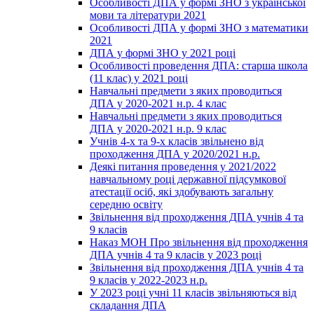
Особливості ДПА у формі ЗНО з української
мови та літератури 2021
Особливості ДПА у формі ЗНО з математики
2021
ДПА у формі ЗНО у 2021 році
Особливості проведення ДПА: старша школа
(11 клас) у 2021 році
Навчальні предмети з яких проводиться
ДПА у 2020-2021 н.р. 4 клас
Навчальні предмети з яких проводиться
ДПА у 2020-2021 н.р. 9 клас
Учнів 4-х та 9-х класів звільнено від
проходження ДПА у 2020/2021 н.р.
Деякі питання проведення у 2021/2022
навчальному році державної підсумкової
атестації осіб, які здобувають загальну
середню освіту
Звільнення від проходження ДПА учнів 4 та
9 класів
Наказ МОН Про звільнення від проходження
ДПА учнів 4 та 9 класів у 2023 році
Звільнення від проходження ДПА учнів 4 та
9 класів у 2022-2023 н.р.
У 2023 році учні 11 класів звільняються від
складання ДПА