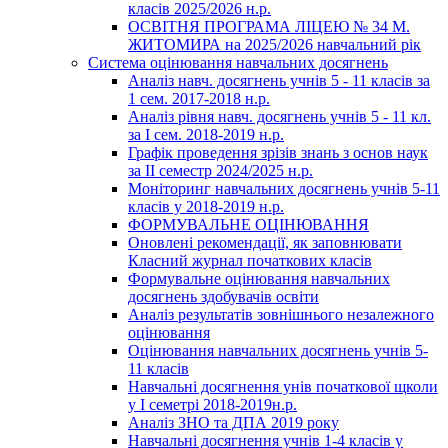
класів 2025/2026 н.р.
ОСВІТНЯ ПРОГРАМА ЛІЦЕЮ № 34 М.
ЖИТОМИРА на 2025/2026 навчальний рік
Система оцінювання навчальних досягнень
Аналіз навч. досягнень учнів 5 - 11 класів за
1 сем. 2017-2018 н.р.
Аналіз рівня навч. досягнень учнів 5 - 11 кл.
за І сем. 2018-2019 н.р.
Графік проведення зрізів знань з основ наук
за ІІ семестр 2024/2025 н.р.
Моніторинг навчальних досягнень учнів 5-11
класів у 2018-2019 н.р.
ФОРМУВАЛЬНЕ ОЦІНЮВАННЯ
Оновлені рекомендації, як заповнювати
Класний журнал початкових класів
Формувальне оцінювання навчальних
досягнень здобувачів освіти
Аналіз результатів зовнішнього незалежного
оцінювання
Оцінювання навчальних досягнень учнів 5-
11 класів
Навчальні досягнення унів початкової щколи
у І семетрі 2018-2019н.р.
Аналіз ЗНО та ДПА 2019 року
Навчальні досягнення учнів 1-4 класів у