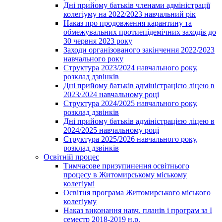
Дні прийому батьків членами адміністрації
колегіуму на 2022/2023 навчальний рік
Наказ про продовження карантину та
обмежувальних протиепідемічних заходів до
30 червня 2023 року
Заходи організованого закінчення 2022/2023
навчального року
Структура 2023/2024 навчального року,
розклад дзвінків
Дні прийому батьків адміністрацією ліцею в
2023/2024 навчальному році
Структура 2024/2025 навчального року,
розклад дзвінків
Дні прийому батьків адміністрацією ліцею в
2024/2025 навчальному році
Структура 2025/2026 навчального року,
розклад дзвінків
Освітній процес
Тимчасове призупинення освітнього
процесу в Житомирському міському
колегіумі
Освітня програма Житомирського міського
колегіуму
Наказ виконання навч. планів і програм за І
семестр 2018-2019 н.р.