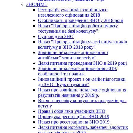
ЗНО/НМТ
Реєстрація учасників зовнішнього
незалежного оцінювання 2018
Особливості проведення ЗНО у 2018 році
Наказ "Про організацію роботи пункту
тестування на базі колегіуму"
Супровід на ЗНО
Наказ "Про організацію участі випускників
колегіуму в ЗНО 2018 року"
Зовнішнє незалежне оцінювання з
англійської мови в колегіумі
Деякі питання проведення ЗНО в 2019 році
Зовнішнє незалежне оцінювання 2019:
особливості та правила
Інноваційний проект з он-лайн підготовки
до ЗНО "Будь розумним"
Наказ про зовнішнє незалежне оцінювання
результатів навчання у 2019 р.
Витяг з переліку конкурсних предметів для
вступу
Права і обов'язки учасників ЗНО
Процедура реєстрації на ЗНО-2019
Наказ про реєстрацію на ЗНО 2019
Деякі питання норматив. забезпеч. здобутих
результатів навч. у ЗСО