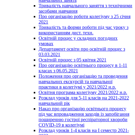
навчальних занять
Тривалість навчального заняття з технічними
засобами навчання
Про організацію роботи колегіуму з 25 січня
2021
Тривалість та форми роботи під час уроку з
використанням дист. техн.
Освітній процес у складних погодних
умовах
Департамент освіти про освітній процес з
03.03.2021
Освітній процес з 05 квітня 2021
Про організацію освітнього процесу в 1-11
класах з 06.05.2021
Положення про організацію та проведення
навчальних екскурсій та навчальної
практики в колегіумі у 2021/2022 н.р.
Освітня програма колегіуму 2021/2022 н.р.
Розклад уроків для 5-11 класів на 2021-2022
навчальний рік
Наказ про організацію освітнього процесу
під час впровадження заходів із запобігання
поширенню гострої респіраторної хвороби
COVID-19 в колегіумі
Розклад уроків 1-4 класів на І семестр 2021-