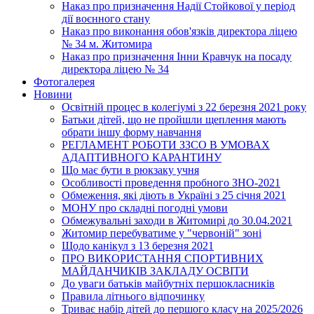
Наказ про призначення Надії Стойкової у період
дії воєнного стану
Наказ про виконання обов'язків директора ліцею
№ 34 м. Житомира
Наказ про призначення Інни Кравчук на посаду
директора ліцею № 34
Фотогалерея
Новини
Освітній процес в колегіумі з 22 березня 2021 року
Батьки дітей, що не пройшли щеплення мають
обрати іншу форму навчання
РЕГЛАМЕНТ РОБОТИ ЗЗСО В УМОВАХ
АДАПТИВНОГО КАРАНТИНУ
Що має бути в рюкзаку учня
Особливості проведення пробного ЗНО-2021
Обмеження, які діють в Україні з 25 січня 2021
МОНУ про складні погодні умови
Обмежувальні заходи в Житомирі до 30.04.2021
Житомир перебуватиме у "червоній" зоні
Щодо канікул з 13 березня 2021
ПРО ВИКОРИСТАННЯ СПОРТИВНИХ
МАЙДАНЧИКІВ ЗАКЛАДУ ОСВІТИ
До уваги батьків майбутніх першокласників
Правила літнього відпочинку
Триває набір дітей до першого класу на 2025/2026