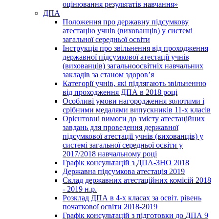
оцінювання результатів навчання»
ДПА
Положення про державну підсумкову
атестацію учнів (вихованців) у системі
загальної середньої освіти
Інструкція про звільнення від проходження
державної підсумкової атестації учнів
(вихованців) загальноосвітніх навчальних
закладів за станом здоров’я
Категорії учнів, які підлягають звільненню
від проходження ДПА в 2018 році
Особливі умови нагородження золотими і
срібними медалями випускників 11-х класів
Орієнтовні вимоги до змісту атестаційних
завдань для проведення державної
підсумкової атестації учнів (вихованців) у
системі загальної середньої освіти у
2017/2018 навчальному році
Графік консультацій з ДПА-ЗНО 2018
Державна підсумкова атестація 2019
Склад державних атестаційних комісій 2018
- 2019 н.р.
Розклад ДПА в 4-х класах за освіт. рівень
початкової освіти 2018-2019
Графік консультацій з підготовки до ДПА 9