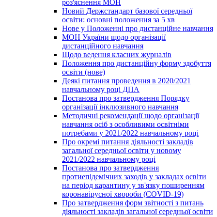
роз'яснення МОН
Новий Держстандарт базової середньої
освіти: основні положення за 5 хв
Нове у Положенні про дистанційне навчання
МОН України щодо організації
дистанційного навчання
Щодо ведення класних журналів
Положення про дистанційну форму здобуття
освіти (нове)
Деякі питання проведення в 2020/2021
навчальному році ДПА
Постанова про затвердження Порядку
організації інклюзивного навчання
Методичні рекомендації щодо організації
навчання осіб з особливими освітніми
потребами у 2021/2022 навчальному році
Про окремі питання діяльності закладів
загальної середньої освіти у новому
2021/2022 навчальному році
Постанова про затвердження
протиепідемічних заходів у закладах освіти
на період карантину у зв'язку поширенням
коронавірусної хвороби (COVID-19)
Про затвердження форм звітності з питань
діяльності закладів загальної середньої освіти