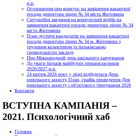
н.р.
Оголошення про конкурс на заміщення вакантної
посади директора ліцею № 34 міста Житомира
Ситуаційні завдання на конкурсний відбір на
заміщення вакантної посади директора ліцею № 34
міста Житомира
План зустрічі кандидатів на заміщення вакантної
посади директора ліцею № 34 м. Житомира з
трудовим колективом та батьківською
громадськістю закладу
Про Міжнародний день шкільного харчування
До уваги батьків майбутніх першокласників
2026/2027 н.р.
24 квітня 2026 року у ліцеї відбудеться День
цивільного захисту План, графік проведення Дня
цивільного захисту і об'єктового тренування 2026
Контакти
ВСТУПНА КАМПАНІЯ –
2021. Психологічний хаб
Головна