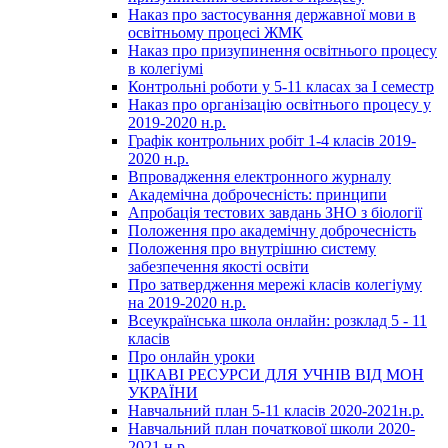
Наказ про застосування державної мови в
освітньому процесі ЖМК
Наказ про призупинення освітнього процесу
в колегіумі
Контрольні роботи у 5-11 класах за І семестр
Наказ про організацію освітнього процесу у
2019-2020 н.р.
Графік контрольних робіт 1-4 класів 2019-
2020 н.р.
Впровадження електронного журналу
Академічна доброчесність: принципи
Апробація тестових завдань ЗНО з біології
Положення про академічну доброчесність
Положення про внутрішню систему
забезпечення якості освіти
Про затвердження мережі класів колегіуму
на 2019-2020 н.р.
Всеукраїнська школа онлайн: розклад 5 - 11
класів
Про онлайн уроки
ЦІКАВІ РЕСУРСИ ДЛЯ УЧНІВ ВІД МОН
УКРАЇНИ
Навчальний план 5-11 класів 2020-2021н.р.
Навчальний план початкової школи 2020-
2021 н.р.