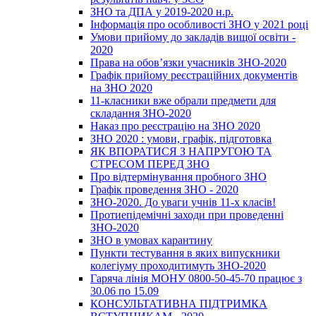
ЗНО та ДПА у 2019-2020 н.р.
Інформація про особливості ЗНО у 2021 році
Умови прийому до закладів вищої освіти -
2020
Права на обов’язки учасників ЗНО-2020
Графік прийому реєстраційних документів
на ЗНО 2020
11-класники вже обрали предмети для
складання ЗНО-2020
Наказ про реєстрацію на ЗНО 2020
ЗНО 2020 : умови, графік, підготовка
ЯК ВПОРАТИСЯ З НАПРУГОЮ ТА
СТРЕСОМ ПЕРЕД ЗНО
Про відтермінування пробного ЗНО
Графік проведення ЗНО - 2020
ЗНО-2020. До уваги учнів 11-х класів!
Протиепідемічні заходи при проведенні
ЗНО-2020
ЗНО в умовах карантину
Пункти тестування в яких випускники
колегіуму проходитимуть ЗНО-2020
Гаряча лінія МОНУ 0800-50-45-70 працює з
30.06 по 15.09
КОНСУЛЬТАТИВНА ПІДТРИМКА