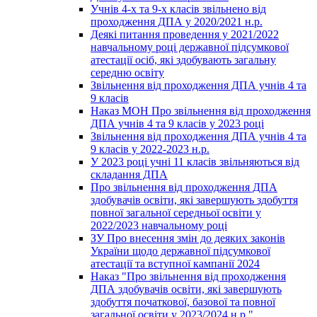
Учнів 4-х та 9-х класів звільнено від
проходження ДПА у 2020/2021 н.р.
Деякі питання проведення у 2021/2022
навчальному році державної підсумкової
атестації осіб, які здобувають загальну
середню освіту
Звільнення від проходження ДПА учнів 4 та
9 класів
Наказ МОН Про звільнення від проходження
ДПА учнів 4 та 9 класів у 2023 році
Звільнення від проходження ДПА учнів 4 та
9 класів у 2022-2023 н.р.
У 2023 році учні 11 класів звільняються від
складання ДПА
Про звільнення від проходження ДПА
здобувачів освіти, які завершують здобуття
повної загальної середньої освіти у
2022/2023 навчальному році
ЗУ Про внесення змін до деяких законів
України щодо державної підсумкової
атестації та вступної кампанії 2024
Наказ "Про звільнення від проходження
ДПА здобувачів освіти, які завершують
здобуття початкової, базової та повної
загальної освіти у 2023/2024 н.р."