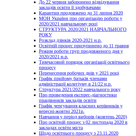
До 22 червня заборонено відвідування
закладів освіти її здобувачами
Карантин продовжено до 31 липня 2020
МОН України про організацію роботи у
2020/2021 навчальному році
СТРУКТУРА 2020/2021 НАВЧАЛЬНОГО
РОКУ
Розклад дзінків 2020-2021 н.р.
Освітній процес призупинено до 11 травня
Режим роботи груп продовженого дня у
2020/2021 н.р.
Тимчасовий порядок організації освітнього
процесу
Перенесення робочих днів у 2021 році
Графік прийому батьків членами
адміністрації колегіуму в 21/22 н.р.
Структура 2021/2022 навчального року
Про проведення експрес-діагностики
працівників закладів освіти
Графік чергування класних керівників у
вересні-жовтні 2021р.
Навчання у період виборів (жовтень 2020)
Про освітній процес з 02 листопада 2020 в
закладах освіти міста
Щодо освітнього процесу з 23.11.2020