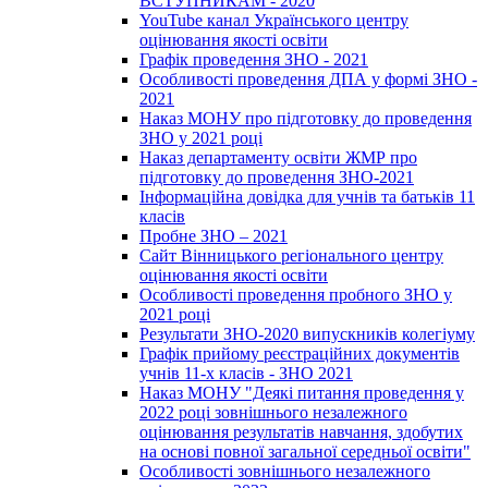
ВСТУПНИКАМ - 2020
YouTube канал Українського центру
оцінювання якості освіти
Графік проведення ЗНО - 2021
Особливості проведення ДПА у формі ЗНО -
2021
Наказ МОНУ про підготовку до проведення
ЗНО у 2021 році
Наказ департаменту освіти ЖМР про
підготовку до проведення ЗНО-2021
Інформаційна довідка для учнів та батьків 11
класів
Пробне ЗНО – 2021
Сайт Вінницького регіонального центру
оцінювання якості освіти
Особливості проведення пробного ЗНО у
2021 році
Результати ЗНО-2020 випускників колегіуму
Графік прийому реєстраційних документів
учнів 11-х класів - ЗНО 2021
Наказ МОНУ "Деякі питання проведення у
2022 році зовнішнього незалежного
оцінювання результатів навчання, здобутих
на основі повної загальної середньої освіти"
Особливості зовнішнього незалежного