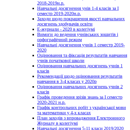
2018-2019н.р.
Навчальні досягнення унів 1-4 класів за І
семестр 2019-2020н.р.
Заходи щодо покращення якості навчальних
досягнень здобувачів освіти
Е-журнали - 2020 в колегіумі
Вимоги до ведення учнівських зошитів і
орфографічний режим
Навчальні досягнення учнів 1 семестр 2019-
2020
Оцінювання та фіксація результатів навчання
учнів початкової школи
Оцінювання навчальних досягнень учнів 1
класів
Рекомендації щодо оцінювання результатів
навчання в 3-4 класах у 2020р
Оцінювання навчальних досягнень учнів 2
класів
Графік проведення зрізів знань за І семестр
2020-2021 н.р.
Графік контрольних робіт з української мови
та математики у 4-х класах
План заходів з впровадження Електронного
Журналу в колегіумі
Навчальні досягнення 5-11 класи 2019/2020