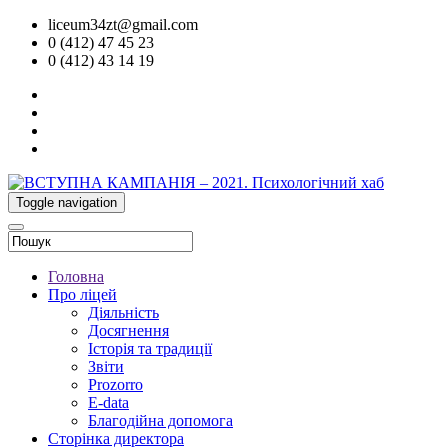
liceum34zt@gmail.com
0 (412) 47 45 23
0 (412) 43 14 19
Toggle navigation
Головна
Про ліцей
Діяльність
Досягнення
Історія та традиції
Звіти
Prozorro
E-data
Благодійна допомога
Сторінка директора