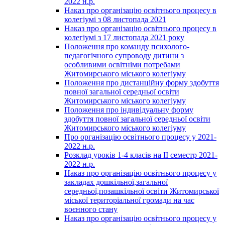
2022 н.р.
Наказ про організацію освітнього процесу в
колегіумі з 08 листопада 2021
Наказ про організацію освітнього процесу в
колегіумі з 17 листопада 2021 року
Положення про команду психолого-
педагогічного супроводу дитини з
особливими освітніми потребами
Житомирського міського колегіуму
Положення про дистанційну форму здобуття
повної загальної середньої освіти
Житомирського міського колегіуму
Положення про індивідуальну форму
здобуття повної загальної середньої освіти
Житомирського міського колегіуму
Про організацію освітнього процесу у 2021-
2022 н.р.
Розклад уроків 1-4 класів на ІІ семестр 2021-
2022 н.р.
Наказ про організацію освітнього процесу у
закладах дошкільної,загальної
середньої,позашкільної освіти Житомирської
міської територіальної громади на час
воєнного стану
Наказ про організацію освітнього процесу у