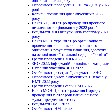
оцінювання 2022 року
Особливості проведення ЗНО та ДПА у 2022
році
Корисні посилання для випускників 2022
року
Наказ УЦОЯО "Про проведення пробного
незалежного оцінювання у 2022 році"
Результати ЗНО випускників колегіуму 2021
року
Наказ МОН України "Про організацію та
проведення зовнішнього незалежного
оцінювання результатів навчання, здобутих
на основі повної загальної середньої освіти"
Графік проведення ЗНО-2022
ЗНО 2022: інформаційно-довідкові матеріали
Путівник учасника ЗНО 2022
Особливості реєстрації для участі в ЗНО
Особливості участі випускників 11 класів у
НМТ 2022 року
Графік проведення сесій НМТ 2022
Наказ МОН Про затвердження Порядку
проведення у 2022 році національного
мультипредметного тесту
Результати НМТ 2023
Особливості НМТ 2023