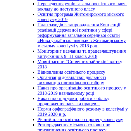
Переведення учнів загальноосвітнього навч.
закладу до наступного класу
Освітня програма Житомирського міського
колегіуму 2019
План заходів із запровадження Концепції
реалізації державної політики у сфері
реформування загальної середньої освіти
«Нова українська школа» в Житомирському
міському колегіумі у 2018 році
Моніторинг навчання та працевлаштування
випускників 9 -11 класів 2018
Мовні загони "Сонячних зайчиків" влітку
2018
Відновлення освітнього процессу
Організація дозвіллєвої діяльності
вихованців пришкільного табору
Наказ про організацію освітнього процесу у
2018-2019 навчальному році
Наказ про підсумки роботи з обліку
продовження навч. та працевл.
Норми орфографічного режиму в колегіумі у
2019-2020 н.р.
Річний план освітнього процесу колегіуму
Розпорядження міського голови про
призупинення освітнього процесу