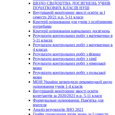
ЩОДО СВІДОЦТВА ДОСЯГНЕНЬ УЧНІВ
ПОЧАТКОВИХ КЛАСІВ НУШ
Внутрішній моніторинг якості освіти за І
семестр 20/21 н.р. 5-11 класи
Критерії оцінювання для учнів з особливими
потребами
Критерії оцінювання навчальних досягнень
Результати контрольних робіт з математики в
5-11 класах
Результати контрольних робіт з математики в
4 класах
Результати контрольних робіт з фізики
Результати контрольних робіт з хімії
Результати контрольних робіт з німецької
мови
Результати контрольних робіт з польської
мови
МОН України затвердило рекомендації щодо
оцінювання учнів 1-4 класів
Внутрішній моніторинг якості освіти
колегіантів за 2020/2021 н.р. 5-11 класи
Формувальне оцінювання. Пам'ятка для
вчителя
Аналіз результатів ЗНО 2021
Графік проведення зрізів знань за І семестр