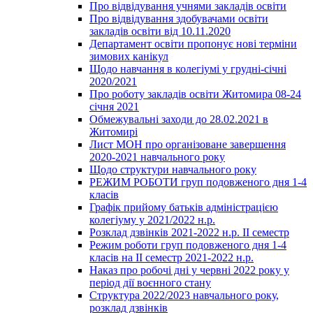
Про відвідування учнями закладів освіти
Про відвідування здобувачами освіти
закладів освіти від 10.11.2020
Департамент освіти пропонує нові терміни
зимових канікул
Щодо навчання в колегіумі у грудні-січні
2020/2021
Про роботу закладів освіти Житомира 08-24
січня 2021
Обмежувальні заходи до 28.02.2021 в
Житомирі
Лист МОН про організоване завершення
2020-2021 навчального року
Щодо структури навчального року
РЕЖИМ РОБОТИ груп подовженого дня 1-4
класів
Графік прийому батьків адміністрацією
колегіуму у 2021/2022 н.р.
Розклад дзвінків 2021-2022 н.р. ІІ семестр
Режим роботи груп подовженого дня 1-4
класів на ІІ семестр 2021-2022 н.р.
Наказ про робочі дні у червні 2022 року у
період дії воєнного стану
Структура 2022/2023 навчального року,
розклад дзвінків