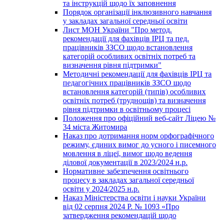
та інструкцій щодо їх заповнення
Порядок організації інклюзивного навчання
у закладах загальної середньої освіти
Лист МОН України "Про метод.
рекомендації для фахівців ІРЦ та пед.
працівників ЗЗСО щодо встановлення
категорій особливих освітніх потреб та
визначення рівня підтримки"
Методичні рекомендації для фахівців ІРЦ та
педагогічних працівників ЗЗСО щодо
встановлення категорій (типів) особливих
освітніх потреб (труднощів) та визначення
рівня підтримки в освітньому процесі
Положення про офіційний веб-сайт Ліцею №
34 міста Житомира
Наказ про дотримання норм орфографічного
режиму, єдиних вимог до усного і писемного
мовлення в ліцеї, вимог щодо ведення
ділової документації в 2023/2024 н.р.
Нормативне забезпечення освітнього
процесу в закладах загальної середньої
освіти у 2024/2025 н.р.
Наказ Міністерства освіти і науки України
від 02 серпня 2024 Р. № 1093 «Про
затвердження рекомендацій щодо