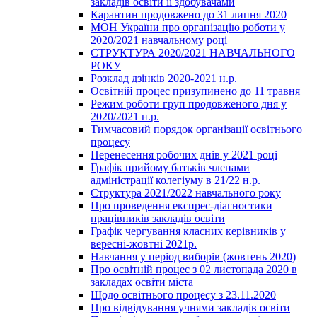
закладів освіти її здобувачами
Карантин продовжено до 31 липня 2020
МОН України про організацію роботи у
2020/2021 навчальному році
СТРУКТУРА 2020/2021 НАВЧАЛЬНОГО
РОКУ
Розклад дзінків 2020-2021 н.р.
Освітній процес призупинено до 11 травня
Режим роботи груп продовженого дня у
2020/2021 н.р.
Тимчасовий порядок організації освітнього
процесу
Перенесення робочих днів у 2021 році
Графік прийому батьків членами
адміністрації колегіуму в 21/22 н.р.
Структура 2021/2022 навчального року
Про проведення експрес-діагностики
працівників закладів освіти
Графік чергування класних керівників у
вересні-жовтні 2021р.
Навчання у період виборів (жовтень 2020)
Про освітній процес з 02 листопада 2020 в
закладах освіти міста
Щодо освітнього процесу з 23.11.2020
Про відвідування учнями закладів освіти