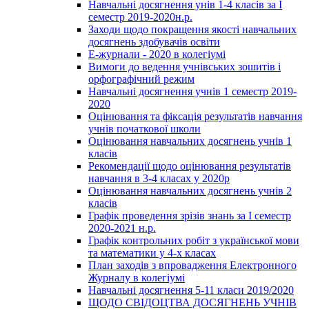
Навчальні досягнення унів 1-4 класів за І
семестр 2019-2020н.р.
Заходи щодо покращення якості навчальних
досягнень здобувачів освіти
Е-журнали - 2020 в колегіумі
Вимоги до ведення учнівських зошитів і
орфографічний режим
Навчальні досягнення учнів 1 семестр 2019-
2020
Оцінювання та фіксація результатів навчання
учнів початкової школи
Оцінювання навчальних досягнень учнів 1
класів
Рекомендації щодо оцінювання результатів
навчання в 3-4 класах у 2020р
Оцінювання навчальних досягнень учнів 2
класів
Графік проведення зрізів знань за І семестр
2020-2021 н.р.
Графік контрольних робіт з української мови
та математики у 4-х класах
План заходів з впровадження Електронного
Журналу в колегіумі
Навчальні досягнення 5-11 класи 2019/2020
ЩОДО СВІДОЦТВА ДОСЯГНЕНЬ УЧНІВ