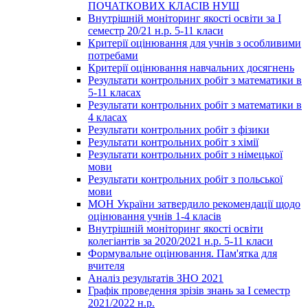
ПОЧАТКОВИХ КЛАСІВ НУШ
Внутрішній моніторинг якості освіти за І
семестр 20/21 н.р. 5-11 класи
Критерії оцінювання для учнів з особливими
потребами
Критерії оцінювання навчальних досягнень
Результати контрольних робіт з математики в
5-11 класах
Результати контрольних робіт з математики в
4 класах
Результати контрольних робіт з фізики
Результати контрольних робіт з хімії
Результати контрольних робіт з німецької
мови
Результати контрольних робіт з польської
мови
МОН України затвердило рекомендації щодо
оцінювання учнів 1-4 класів
Внутрішній моніторинг якості освіти
колегіантів за 2020/2021 н.р. 5-11 класи
Формувальне оцінювання. Пам'ятка для
вчителя
Аналіз результатів ЗНО 2021
Графік проведення зрізів знань за І семестр
2021/2022 н.р.