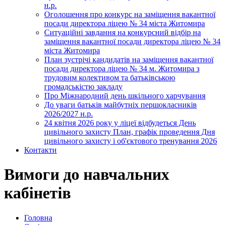
н.р.
Оголошення про конкурс на заміщення вакантної
посади директора ліцею № 34 міста Житомира
Ситуаційні завдання на конкурсний відбір на
заміщення вакантної посади директора ліцею № 34
міста Житомира
План зустрічі кандидатів на заміщення вакантної
посади директора ліцею № 34 м. Житомира з
трудовим колективом та батьківською
громадськістю закладу
Про Міжнародний день шкільного харчування
До уваги батьків майбутніх першокласників
2026/2027 н.р.
24 квітня 2026 року у ліцеї відбудеться День
цивільного захисту План, графік проведення Дня
цивільного захисту і об'єктового тренування 2026
Контакти
Вимоги до навчальних
кабінетів
Головна