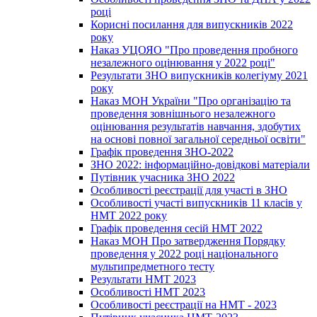
році
Корисні посилання для випускників 2022
року
Наказ УЦОЯО "Про проведення пробного
незалежного оцінювання у 2022 році"
Результати ЗНО випускників колегіуму 2021
року
Наказ МОН України "Про організацію та
проведення зовнішнього незалежного
оцінювання результатів навчання, здобутих
на основі повної загальної середньої освіти"
Графік проведення ЗНО-2022
ЗНО 2022: інформаційно-довідкові матеріали
Путівник учасника ЗНО 2022
Особливості реєстрації для участі в ЗНО
Особливості участі випускників 11 класів у
НМТ 2022 року
Графік проведення сесій НМТ 2022
Наказ МОН Про затвердження Порядку
проведення у 2022 році національного
мультипредметного тесту
Результати НМТ 2023
Особливості НМТ 2023
Особливості реєстрації на НМТ - 2023