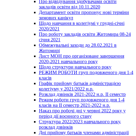
Про відвідування здобувачами освіти
закладів освіти від 10.11.2020
Департамент освіти пропонує нові терміни
зимових канікул
Щодо навчання в колегіумі у грудні-січні
2020/2021
Про роботу закладів освіти Житомира 08-24
січня 2021
Обмежувальні заходи до 28.02.2021 в
Житомирі
Лист МОН про організоване завершення
2020-2021 навчального року
Щодо структури навчального року
РЕЖИМ РОБОТИ груп подовженого дня 1-4
класів
Графік прийому батьків адміністрацією
колегіуму у 2021/2022 н.р.
Розклад дзвінків 2021-2022 н.р. ІІ семестр
Режим роботи груп подовженого дня 1-4
класів на ІІ семестр 2021-2022 н.р.
Наказ про робочі дні у червні 2022 року у
період дії воєнного стану
Структура 2022/2023 навчального року,
розклад дзвінків
Дні прийому батьків членами адміністрації