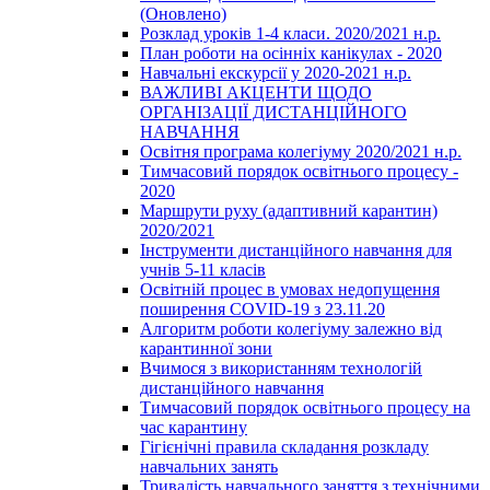
(Оновлено)
Розклад уроків 1-4 класи. 2020/2021 н.р.
План роботи на осінніх канікулах - 2020
Навчальні екскурсії у 2020-2021 н.р.
ВАЖЛИВІ АКЦЕНТИ ЩОДО
ОРГАНІЗАЦІЇ ДИСТАНЦІЙНОГО
НАВЧАННЯ
Освітня програма колегіуму 2020/2021 н.р.
Тимчасовий порядок освітнього процесу -
2020
Маршрути руху (адаптивний карантин)
2020/2021
Інструменти дистанційного навчання для
учнів 5-11 класів
Освітній процес в умовах недопущення
поширення COVID-19 з 23.11.20
Алгоритм роботи колегіуму залежно від
карантинної зони
Вчимося з використанням технологій
дистанційного навчання
Тимчасовий порядок освітнього процесу на
час карантину
Гігієнічні правила складання розкладу
навчальних занять
Тривалість навчального заняття з технічними