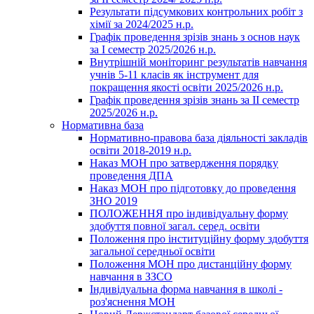
Результати підсумкових контрольних робіт з
хімії за 2024/2025 н.р.
Графік проведення зрізів знань з основ наук
за І семестр 2025/2026 н.р.
Внутрішній моніторинг результатів навчання
учнів 5-11 класів як інструмент для
покращення якості освіти 2025/2026 н.р.
Графік проведення зрізів знань за ІІ семестр
2025/2026 н.р.
Нормативна база
Нормативно-правова база діяльності закладів
освіти 2018-2019 н.р.
Наказ МОН про затвердження порядку
проведення ДПА
Наказ МОН про підготовку до проведення
ЗНО 2019
ПОЛОЖЕННЯ про індивідуальну форму
здобуття повної загал. серед. освіти
Положення про інституційну форму здобуття
загальної середньої освіти
Положення МОН про дистанційну форму
навчання в ЗЗСО
Індивідуальна форма навчання в школі -
роз'яснення МОН