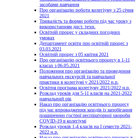
засобами навчання
Про організацію роботи колегіуму з 25 січня
2021
Тривалість та форми роботи під час уроку з
використанням дист. техн.
Освітній процес у складних погодних
умовах
Департамент освіти про освітній процес з
03.03.2021
Освітній процес з 05 квітня 2021
Про організацію освітнього процесу в 1-11
класах з 06.05.2021
Положення про організацію та проведення
навчальних екскурсій та навчальної
практики в колегіумі у 2021/2022 н.р.
Освітня програма колегіуму 2021/2022 н.р.
Розклад уроків для 5-11 класів на 2021-2022
навчальний рік
Наказ про організацію освітнього процесу
під час впровадження заходів із запобігання
поширенню гострої респіраторної хвороби
COVID-19 в колегіумі
Розклад уроків 1-4 класів на І семестр 2021-
2022 н.р.
Наказ про організацію освітнього процесу в