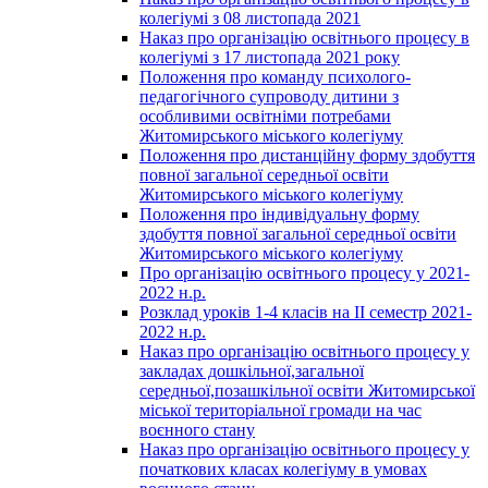
колегіумі з 08 листопада 2021
Наказ про організацію освітнього процесу в
колегіумі з 17 листопада 2021 року
Положення про команду психолого-
педагогічного супроводу дитини з
особливими освітніми потребами
Житомирського міського колегіуму
Положення про дистанційну форму здобуття
повної загальної середньої освіти
Житомирського міського колегіуму
Положення про індивідуальну форму
здобуття повної загальної середньої освіти
Житомирського міського колегіуму
Про організацію освітнього процесу у 2021-
2022 н.р.
Розклад уроків 1-4 класів на ІІ семестр 2021-
2022 н.р.
Наказ про організацію освітнього процесу у
закладах дошкільної,загальної
середньої,позашкільної освіти Житомирської
міської територіальної громади на час
воєнного стану
Наказ про організацію освітнього процесу у
початкових класах колегіуму в умовах