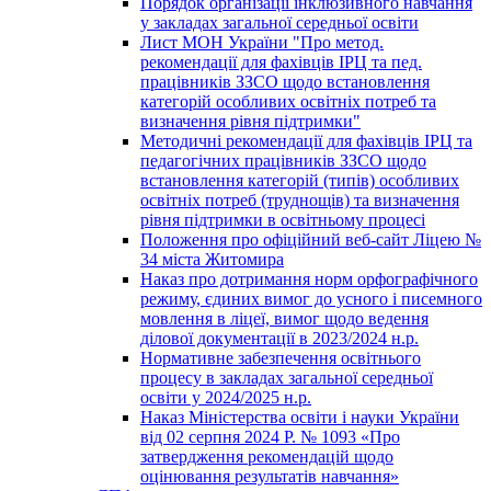
Порядок організації інклюзивного навчання
у закладах загальної середньої освіти
Лист МОН України "Про метод.
рекомендації для фахівців ІРЦ та пед.
працівників ЗЗСО щодо встановлення
категорій особливих освітніх потреб та
визначення рівня підтримки"
Методичні рекомендації для фахівців ІРЦ та
педагогічних працівників ЗЗСО щодо
встановлення категорій (типів) особливих
освітніх потреб (труднощів) та визначення
рівня підтримки в освітньому процесі
Положення про офіційний веб-сайт Ліцею №
34 міста Житомира
Наказ про дотримання норм орфографічного
режиму, єдиних вимог до усного і писемного
мовлення в ліцеї, вимог щодо ведення
ділової документації в 2023/2024 н.р.
Нормативне забезпечення освітнього
процесу в закладах загальної середньої
освіти у 2024/2025 н.р.
Наказ Міністерства освіти і науки України
від 02 серпня 2024 Р. № 1093 «Про
затвердження рекомендацій щодо
оцінювання результатів навчання»