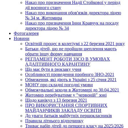
Наказ про призначення Надії Стойкової у період
дії воєнного стану
Наказ про виконання обов'язків директора ліцею
№ 34 м. Житомира
Наказ про призначення Інни Кравчук на посаду
директора ліцею № 34
Фотогалерея
Новини
Освітній процес в колегіумі з 22 березня 2021 року
Батьки дітей, що не пройшли щеплення мають
обрати іншу форму навчання
РЕГЛАМЕНТ РОБОТИ ЗЗСО В УМОВАХ
АДАПТИВНОГО КАРАНТИНУ
Що має бути в рюкзаку учня
Особливості проведення пробного ЗНО-2021
Обмеження, які діють в Україні з 25 січня 2021
МОНУ про складні погодні умови
Обмежувальні заходи в Житомирі до 30.04.2021
Житомир перебуватиме у "червоній" зоні
Щодо канікул з 13 березня 2021
ПРО ВИКОРИСТАННЯ СПОРТИВНИХ
МАЙДАНЧИКІВ ЗАКЛАДУ ОСВІТИ
До уваги батьків майбутніх першокласників
Правила літнього відпочинку
Триває набір дітей до першого класу на 2025/2026