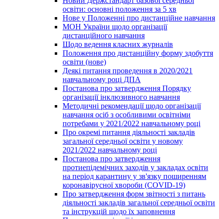
Новий Держстандарт базової середньої
освіти: основні положення за 5 хв
Нове у Положенні про дистанційне навчання
МОН України щодо організації
дистанційного навчання
Щодо ведення класних журналів
Положення про дистанційну форму здобуття
освіти (нове)
Деякі питання проведення в 2020/2021
навчальному році ДПА
Постанова про затвердження Порядку
організації інклюзивного навчання
Методичні рекомендації щодо організації
навчання осіб з особливими освітніми
потребами у 2021/2022 навчальному році
Про окремі питання діяльності закладів
загальної середньої освіти у новому
2021/2022 навчальному році
Постанова про затвердження
протиепідемічних заходів у закладах освіти
на період карантину у зв'язку поширенням
коронавірусної хвороби (COVID-19)
Про затвердження форм звітності з питань
діяльності закладів загальної середньої освіти
та інструкцій щодо їх заповнення