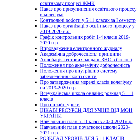
освітньому процесі ЖМК
Наказ про призупинення освітнього процесу
в колегіумі
Контрольні роботи у 5-11 класах за І семестр
Наказ про організацію освітнього процесу у
2019-2020 н.р.
Графік контрольних робіт 1-4 класів 2019-
2020 н.р.
Впровадження електронного журналу
Академічна доброчесність: принципи
Апробація тестових завдань ЗНО з біології
Положення про академічну доброчесність
Положення про внутрішню систему
забезпечення якості освіти
Про затвердження мережі класів колегіуму
на 2019-2020 н.р.
Всеукраїнська школа онлайн: розклад 5 - 11
класів
Про онлайн уроки
ЦІКАВІ РЕСУРСИ ДЛЯ УЧНІВ ВІД МОН
УКРАЇНИ
Навчальний план 5-11 класів 2020-2021н.р.
Навчальний план початкової школи 2020-
2021 н.р.
РОЗКЛАД УРОКІВ ДЛЯ 5-11 КЛАСІВ