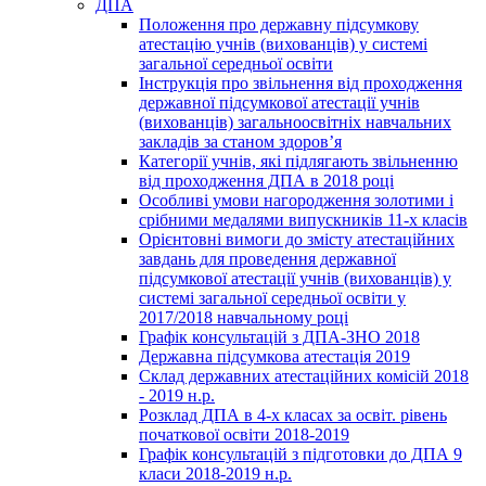
ДПА
Положення про державну підсумкову
атестацію учнів (вихованців) у системі
загальної середньої освіти
Інструкція про звільнення від проходження
державної підсумкової атестації учнів
(вихованців) загальноосвітніх навчальних
закладів за станом здоров’я
Категорії учнів, які підлягають звільненню
від проходження ДПА в 2018 році
Особливі умови нагородження золотими і
срібними медалями випускників 11-х класів
Орієнтовні вимоги до змісту атестаційних
завдань для проведення державної
підсумкової атестації учнів (вихованців) у
системі загальної середньої освіти у
2017/2018 навчальному році
Графік консультацій з ДПА-ЗНО 2018
Державна підсумкова атестація 2019
Склад державних атестаційних комісій 2018
- 2019 н.р.
Розклад ДПА в 4-х класах за освіт. рівень
початкової освіти 2018-2019
Графік консультацій з підготовки до ДПА 9
класи 2018-2019 н.р.