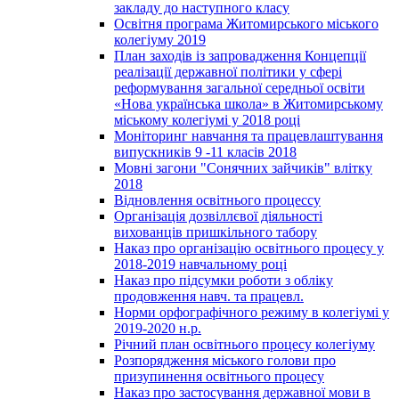
закладу до наступного класу
Освітня програма Житомирського міського
колегіуму 2019
План заходів із запровадження Концепції
реалізації державної політики у сфері
реформування загальної середньої освіти
«Нова українська школа» в Житомирському
міському колегіумі у 2018 році
Моніторинг навчання та працевлаштування
випускників 9 -11 класів 2018
Мовні загони "Сонячних зайчиків" влітку
2018
Відновлення освітнього процессу
Організація дозвіллєвої діяльності
вихованців пришкільного табору
Наказ про організацію освітнього процесу у
2018-2019 навчальному році
Наказ про підсумки роботи з обліку
продовження навч. та працевл.
Норми орфографічного режиму в колегіумі у
2019-2020 н.р.
Річний план освітнього процесу колегіуму
Розпорядження міського голови про
призупинення освітнього процесу
Наказ про застосування державної мови в