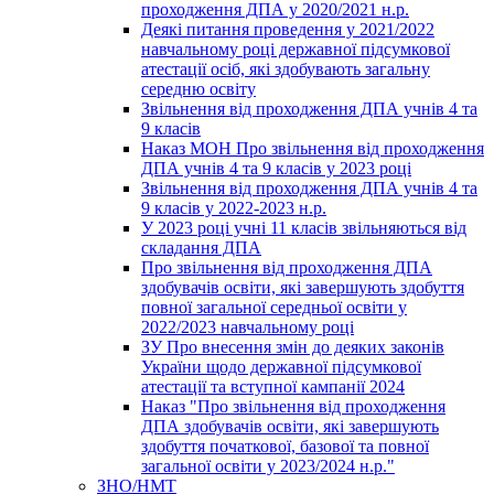
проходження ДПА у 2020/2021 н.р.
Деякі питання проведення у 2021/2022
навчальному році державної підсумкової
атестації осіб, які здобувають загальну
середню освіту
Звільнення від проходження ДПА учнів 4 та
9 класів
Наказ МОН Про звільнення від проходження
ДПА учнів 4 та 9 класів у 2023 році
Звільнення від проходження ДПА учнів 4 та
9 класів у 2022-2023 н.р.
У 2023 році учні 11 класів звільняються від
складання ДПА
Про звільнення від проходження ДПА
здобувачів освіти, які завершують здобуття
повної загальної середньої освіти у
2022/2023 навчальному році
ЗУ Про внесення змін до деяких законів
України щодо державної підсумкової
атестації та вступної кампанії 2024
Наказ "Про звільнення від проходження
ДПА здобувачів освіти, які завершують
здобуття початкової, базової та повної
загальної освіти у 2023/2024 н.р."
ЗНО/НМТ