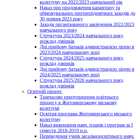
колегіуму на 2022/2023 навчальний рік
Наказ про продовження карантину та
обмежувальних протиепідемічних заходів до
30 червня 2023 року
Заходи організованого закінчення 2022/2023
навчального року
Структура 2023/2024 навчального року,
розклад дзвінків
Дні прийому батьків адміністрацією ліцею в
2023/2024 навчальному році
Структура 2024/2025 навчального року,
розклад дзвінків
Дні прийому батьків адміністрацією ліцею в
2024/2025 навчальному році
Структура 2025/2026 навчального року,
розклад дзвінків
Освітній процес
Тимчасове призупинення освітнього
процесу в Житомирському міському
колегіумі
Освітня програма Житомирського міського
колегіуму
Наказ виконання навч. планів і програм за І
семестр 2018-2019 н.р.
Переведення учнів загальноосвітнього навч.