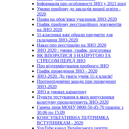
Інформація про особливості ЗНО у 2021 році
Умови прийому до закладів вищої освіти -
2020
Права на обов’язки учасників ЗНО-2020
Графік прийому реєстраційних документів
на ЗНО 2020
11-класники вже обрали предмети для
складання ЗНО-2020
Наказ про реєстрацію на ЗНО 2020
ЗНО 2020 : умови, графік, підготовка
ЯК ВПОРАТИСЯ З НАПРУГОЮ ТА
СТРЕСОМ ПЕРЕД ЗНО
Про відтермінування пробного ЗНО
Графік проведення ЗНО - 2020
ЗНО-2020. До уваги учнів 11-х класів!
Протиепідемічні заходи при проведенні
ЗНО-2020
ЗНО в умовах карантину
Пункти тестування в яких випускники
колегіуму проходитимуть ЗНО-2020
Гаряча лінія МОНУ 0800-50-45-70 працює з
30.06 по 15.09
КОНСУЛЬТАТИВНА ПІДТРИМКА
ВСТУПНИКАМ - 2020
YouTube канал Українського центру