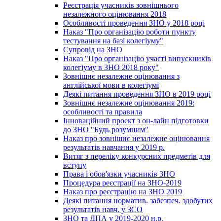
Реєстрація учасників зовнішнього
незалежного оцінювання 2018
Особливості проведення ЗНО у 2018 році
Наказ "Про організацію роботи пункту
тестування на базі колегіуму"
Супровід на ЗНО
Наказ "Про організацію участі випускників
колегіуму в ЗНО 2018 року"
Зовнішнє незалежне оцінювання з
англійської мови в колегіумі
Деякі питання проведення ЗНО в 2019 році
Зовнішнє незалежне оцінювання 2019:
особливості та правила
Інноваційний проект з он-лайн підготовки
до ЗНО "Будь розумним"
Наказ про зовнішнє незалежне оцінювання
результатів навчання у 2019 р.
Витяг з переліку конкурсних предметів для
вступу
Права і обов'язки учасників ЗНО
Процедура реєстрації на ЗНО-2019
Наказ про реєстрацію на ЗНО 2019
Деякі питання норматив. забезпеч. здобутих
результатів навч. у ЗСО
ЗНО та ДПА у 2019-2020 н.р.