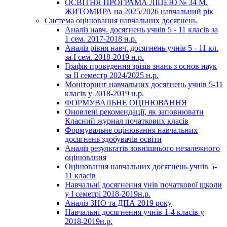
ОСВІТНЯ ПРОГРАМА ЛІЦЕЮ № 34 М.
ЖИТОМИРА на 2025/2026 навчальний рік
Система оцінювання навчальних досягнень
Аналіз навч. досягнень учнів 5 - 11 класів за
1 сем. 2017-2018 н.р.
Аналіз рівня навч. досягнень учнів 5 - 11 кл.
за І сем. 2018-2019 н.р.
Графік проведення зрізів знань з основ наук
за ІІ семестр 2024/2025 н.р.
Моніторинг навчальних досягнень учнів 5-11
класів у 2018-2019 н.р.
ФОРМУВАЛЬНЕ ОЦІНЮВАННЯ
Оновлені рекомендації, як заповнювати
Класний журнал початкових класів
Формувальне оцінювання навчальних
досягнень здобувачів освіти
Аналіз результатів зовнішнього незалежного
оцінювання
Оцінювання навчальних досягнень учнів 5-
11 класів
Навчальні досягнення унів початкової щколи
у І семетрі 2018-2019н.р.
Аналіз ЗНО та ДПА 2019 року
Навчальні досягнення учнів 1-4 класів у
2018-2019н.р.