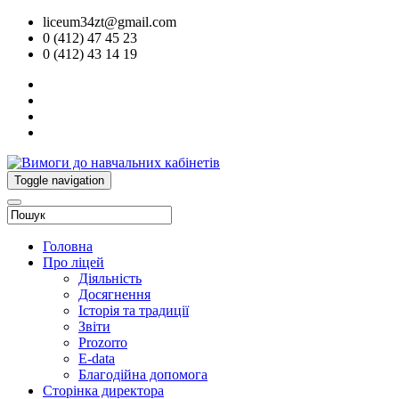
liceum34zt@gmail.com
0 (412) 47 45 23
0 (412) 43 14 19
Toggle navigation
Головна
Про ліцей
Діяльність
Досягнення
Історія та традиції
Звіти
Prozorro
E-data
Благодійна допомога
Сторінка директора