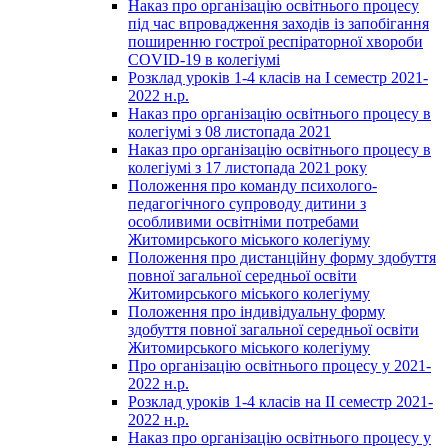
Наказ про організацію освітнього процесу
під час впровадження заходів із запобігання
поширенню гострої респіраторної хвороби
COVID-19 в колегіумі
Розклад уроків 1-4 класів на І семестр 2021-
2022 н.р.
Наказ про організацію освітнього процесу в
колегіумі з 08 листопада 2021
Наказ про організацію освітнього процесу в
колегіумі з 17 листопада 2021 року
Положення про команду психолого-
педагогічного супроводу дитини з
особливими освітніми потребами
Житомирського міського колегіуму
Положення про дистанційну форму здобуття
повної загальної середньої освіти
Житомирського міського колегіуму
Положення про індивідуальну форму
здобуття повної загальної середньої освіти
Житомирського міського колегіуму
Про організацію освітнього процесу у 2021-
2022 н.р.
Розклад уроків 1-4 класів на ІІ семестр 2021-
2022 н.р.
Наказ про організацію освітнього процесу у