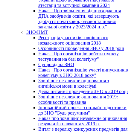
атестації та вступної кампанії 2024
Наказ "Про звільнення від проходження
ДПА здобувачів освіти, які завершують
здобуття початкової, базової та повної
загальної освіти у 2023/2024 н.р."
ЗНО/НМТ
Реєстрація учасників зовнішнього
незалежного оцінювання 2018
Особливості проведення ЗНО у 2018 році
Наказ "Про організацію роботи пункту
тестування на базі колегіуму"
Супровід на ЗНО
Наказ "Про організацію участі випускників
колегіуму в ЗНО 2018 року"
Зовнішнє незалежне оцінювання з
англійської мови в колегіумі
Деякі питання проведення ЗНО в 2019 році
Зовнішнє незалежне оцінювання 2019:
особливості та правила
Інноваційний проект з он-лайн підготовки
до ЗНО "Будь розумним"
Наказ про зовнішнє незалежне оцінювання
результатів навчання у 2019 р.
Витяг з переліку конкурсних предметів для