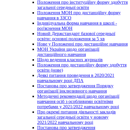
Положення про інституційну форму здобуття
загальної середньої освіти
Положення МОН про дистанційну форму
навчання в ЗЗСО
Індивідуальна форма навчання в школі -
роз'яснення МОН
Новий Держстандарт базової середньої
освіти: основні положення за 5 хв
Нове у Положенні про дистанційне навчання
МОН України щодо організації
дистанційного навчання
Щодо ведення класних журналів
Положення про дистанційну форму здобуття
освіти (нове)
Деякі питання проведення в 2020/2021
навчальному році ДПА
Постанова про затвердження Порядку
організації інклюзивного навчання
Методичні рекомендації щодо організації
навчання осіб з особливими освітніми
потребами у 2021/2022 навчальному році
Про окремі питання діяльності закладів
загальної середньої освіти у новому
2021/2022 навчальному році
Постанова про затвердження