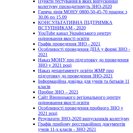
Пункти тестування в яких випускники
колегіуму проходитимуть ЗНО-2020
Гаряча лінія МОНУ 0800-50-45-70 працює з
30.06 по 15.09
КОНСУЛЬТАТИВНА ПІДТРИМКА
ВСТУПНИКАМ - 2020
YouTube канал Українського центру
оцінювання якості освіти
Графік проведення ЗНО - 2021
Особливості проведення ДПА у формі ЗНО -
2021
Наказ МОНУ про підготовку до проведення
ЗНО у 2021 році
Наказ департаменту освіти ЖМР про
підготовку до проведення ЗНО-2021
Інформаційна довідка для учнів та батьків 11
класів
Пробне ЗНО – 2021
Сайт Вінницького регіонального центру
оцінювання якості освіти
Особливості проведення пробного ЗНО у
2021 році
Результати ЗНО-2020 випускників колегіуму
Графік прийому реєстраційних документів
учнів 11-х класів - ЗНО 2021