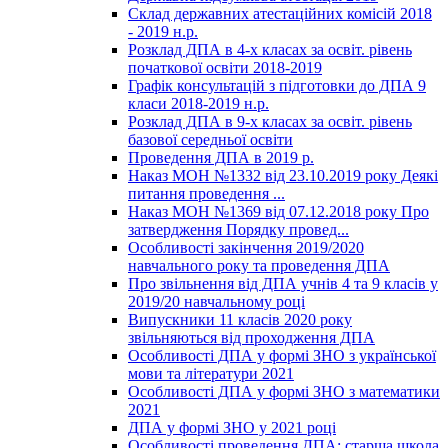
Склад державних атестаційних комісій 2018
- 2019 н.р.
Розклад ДПА в 4-х класах за освіт. рівень
початкової освіти 2018-2019
Графік консультацій з підготовки до ДПА 9
класи 2018-2019 н.р.
Розклад ДПА в 9-х класах за освіт. рівень
базової середньої освіти
Проведення ДПА в 2019 р.
Наказ МОН №1332 від 23.10.2019 року Деякі
питання проведення ...
Наказ МОН №1369 від 07.12.2018 року Про
затвердження Порядку провед...
Особливості закінчення 2019/2020
навчального року та проведення ДПА
Про звільнення від ДПА учнів 4 та 9 класів у
2019/20 навчальному році
Випускники 11 класів 2020 року
звільняються від проходження ДПА
Особливості ДПА у формі ЗНО з української
мови та літератури 2021
Особливості ДПА у формі ЗНО з математики
2021
ДПА у формі ЗНО у 2021 році
Особливості проведення ДПА: старша школа