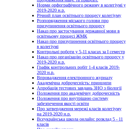
Норми орфографічного режиму в колегіумі у
2019-2020 н.р.
Річний план освітнього процесу колегіуму
Розпорядження міського голови про
призупинення освітнього процесу
Наказ про застосування державної мови в
освітньому процесі ЖМК
Наказ про призупинення освітнього процесу
в колегіумі
Контрольні роботи у 5-11 класах за І семестр
Наказ про організацію освітнього процесу у
2019-2020 н.р.
Графік контрольних робіт 1-4 класів 2019-
2020 н.р.
Впровадження електронного журналу
Академічна доброчесність: принципи
Апробація тестових завдань ЗНО з біології
Положення про академічну доброчесність
Положення про внутрішню систему
забезпечення якості освіти
Про затвердження мережі класів колегіуму
на 2019-2020 н.р.
Всеукраїнська школа онлайн: розклад 5 - 11
класів