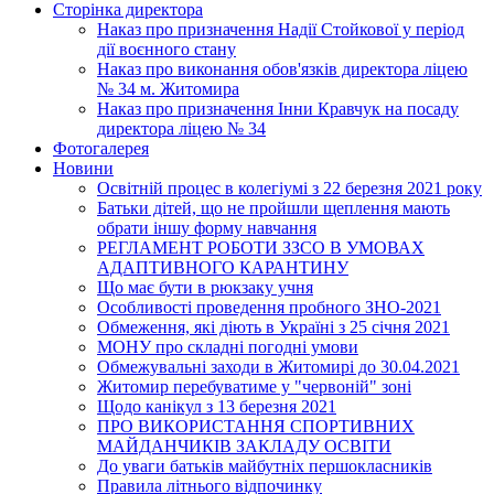
Сторінка директора
Наказ про призначення Надії Стойкової у період
дії воєнного стану
Наказ про виконання обов'язків директора ліцею
№ 34 м. Житомира
Наказ про призначення Інни Кравчук на посаду
директора ліцею № 34
Фотогалерея
Новини
Освітній процес в колегіумі з 22 березня 2021 року
Батьки дітей, що не пройшли щеплення мають
обрати іншу форму навчання
РЕГЛАМЕНТ РОБОТИ ЗЗСО В УМОВАХ
АДАПТИВНОГО КАРАНТИНУ
Що має бути в рюкзаку учня
Особливості проведення пробного ЗНО-2021
Обмеження, які діють в Україні з 25 січня 2021
МОНУ про складні погодні умови
Обмежувальні заходи в Житомирі до 30.04.2021
Житомир перебуватиме у "червоній" зоні
Щодо канікул з 13 березня 2021
ПРО ВИКОРИСТАННЯ СПОРТИВНИХ
МАЙДАНЧИКІВ ЗАКЛАДУ ОСВІТИ
До уваги батьків майбутніх першокласників
Правила літнього відпочинку