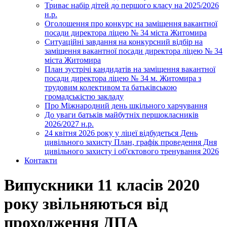
Триває набір дітей до першого класу на 2025/2026
н.р.
Оголошення про конкурс на заміщення вакантної
посади директора ліцею № 34 міста Житомира
Ситуаційні завдання на конкурсний відбір на
заміщення вакантної посади директора ліцею № 34
міста Житомира
План зустрічі кандидатів на заміщення вакантної
посади директора ліцею № 34 м. Житомира з
трудовим колективом та батьківською
громадськістю закладу
Про Міжнародний день шкільного харчування
До уваги батьків майбутніх першокласників
2026/2027 н.р.
24 квітня 2026 року у ліцеї відбудеться День
цивільного захисту План, графік проведення Дня
цивільного захисту і об'єктового тренування 2026
Контакти
Випускники 11 класів 2020
року звільняються від
проходження ДПА