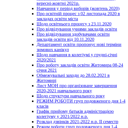
вересні-жовтні 2021р.
Навчання у період виборів (жовтень 2020)
Про освітній процес з 02 листопада 2020 в
закладах освіти міста
Щодо освітнього процесу з 23.11.2020
Про відвідування учнями закладів освіти
Про відвідування здобувачами освіти
закладів освіти від 10.11.2020
Департамент освіти пропонує нові терміни
зимових канікул
Щодо навчання в колегіумі у грудні-січні
2020/2021
Про роботу закладів освіти Житомира 08-24
січня 2021
Обмежувальні заходи до 28.02.2021 в
Житомирі
Лист МОН про організоване завершення
2020-2021 навчального року
Щодо структури навчального року
РЕЖИМ РОБОТИ груп подовженого дня 1-4
класів
Графік прийому батьків адміністрацією
колегіуму у 2021/2022 н.р.
Розклад дзвінків 2021-2022 н.р. ІІ семестр
Режим роботи груп подовженого дня 1-4