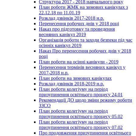
Структура 2017 - 2018 навчального року
План роботи ЖМК на зимових канікулах з
22.12.18 по 11.01.19
Розклад дзвінків 2017-2018 н.р.
Перенесення робочих днів у 2018 році
Наказ про підготовку та проведення
весняних канікул 2019
Організація роботи та заходи безпеки під час
осінніх канікул 2019
Наказ Про перенесення робочих днів у 2018
році
План роботи на осінні канікули - 2019
Перенесення термінів весняних канікул у
2017-2018 н.р.
План роботи на зимових канікулах
Розклад дзвінків 2018-2019 н.р.
План роботи колегіуму на період
призупинення освітнього процесу 24.01
Рекомендації ДО щодо зміни режиму роботи
ЗЗСО
План роботи колегіуму на період
призупинення освітнього процесу 05.02
План роботи колегіуму на період
призупинення освітнього процесу 07.02
Про продовження призупинення освітнього