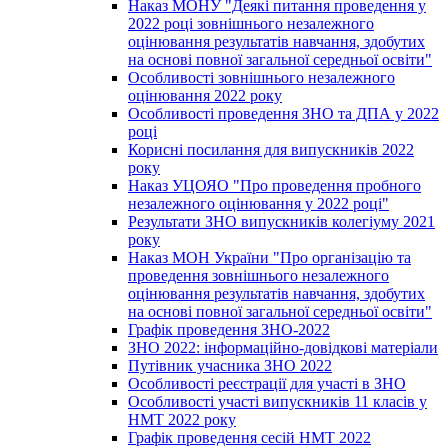
Наказ МОНУ "Деякі питання проведення у
2022 році зовнішнього незалежного
оцінювання результатів навчання, здобутих
на основі повної загальної середньої освіти"
Особливості зовнішнього незалежного
оцінювання 2022 року
Особливості проведення ЗНО та ДПА у 2022
році
Корисні посилання для випускників 2022
року
Наказ УЦОЯО "Про проведення пробного
незалежного оцінювання у 2022 році"
Результати ЗНО випускників колегіуму 2021
року
Наказ МОН України "Про організацію та
проведення зовнішнього незалежного
оцінювання результатів навчання, здобутих
на основі повної загальної середньої освіти"
Графік проведення ЗНО-2022
ЗНО 2022: інформаційно-довідкові матеріали
Путівник учасника ЗНО 2022
Особливості реєстрації для участі в ЗНО
Особливості участі випускників 11 класів у
НМТ 2022 року
Графік проведення сесій НМТ 2022