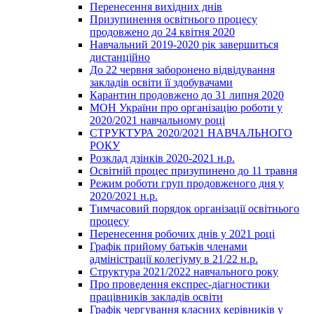
Перенесення вихідних днів
Призупинення освітнього процесу
продовжено до 24 квітня 2020
Навчальний 2019-2020 рік завершиться
дистанційно
До 22 червня заборонено відвідування
закладів освіти її здобувачами
Карантин продовжено до 31 липня 2020
МОН України про організацію роботи у
2020/2021 навчальному році
СТРУКТУРА 2020/2021 НАВЧАЛЬНОГО
РОКУ
Розклад дзінків 2020-2021 н.р.
Освітній процес призупинено до 11 травня
Режим роботи груп продовженого дня у
2020/2021 н.р.
Тимчасовий порядок організації освітнього
процесу
Перенесення робочих днів у 2021 році
Графік прийому батьків членами
адміністрації колегіуму в 21/22 н.р.
Структура 2021/2022 навчального року
Про проведення експрес-діагностики
працівників закладів освіти
Графік чергування класних керівників у