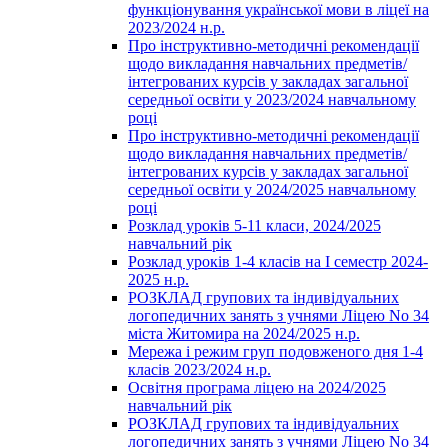
функціонування української мови в ліцеї на
2023/2024 н.р.
Про інструктивно-методичні рекомендації
щодо викладання навчальних предметів/
інтегрованих курсів у закладах загальної
середньої освіти у 2023/2024 навчальному
році
Про інструктивно-методичні рекомендації
щодо викладання навчальних предметів/
інтегрованих курсів у закладах загальної
середньої освіти у 2024/2025 навчальному
році
Розклад уроків 5-11 класи, 2024/2025
навчальний рік
Розклад уроків 1-4 класів на І семестр 2024-
2025 н.р.
РОЗКЛАД групових та індивідуальних
логопедичних занять з учнями Ліцею No 34
міста Житомира на 2024/2025 н.р.
Мережа і режим груп подовженого дня 1-4
класів 2023/2024 н.р.
Освітня програма ліцею на 2024/2025
навчальний рік
РОЗКЛАД групових та індивідуальних
логопедичних занять з учнями Ліцею No 34