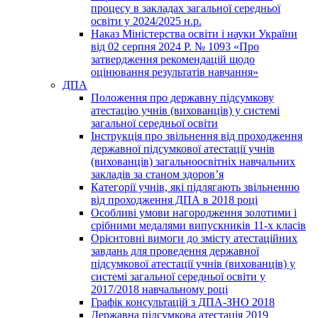
процесу в закладах загальної середньої
освіти у 2024/2025 н.р.
Наказ Міністерства освіти і науки України
від 02 серпня 2024 Р. № 1093 «Про
затвердження рекомендацій щодо
оцінювання результатів навчання»
ДПА
Положення про державну підсумкову
атестацію учнів (вихованців) у системі
загальної середньої освіти
Інструкція про звільнення від проходження
державної підсумкової атестації учнів
(вихованців) загальноосвітніх навчальних
закладів за станом здоров’я
Категорії учнів, які підлягають звільненню
від проходження ДПА в 2018 році
Особливі умови нагородження золотими і
срібними медалями випускників 11-х класів
Орієнтовні вимоги до змісту атестаційних
завдань для проведення державної
підсумкової атестації учнів (вихованців) у
системі загальної середньої освіти у
2017/2018 навчальному році
Графік консультацій з ДПА-ЗНО 2018
Державна підсумкова атестація 2019