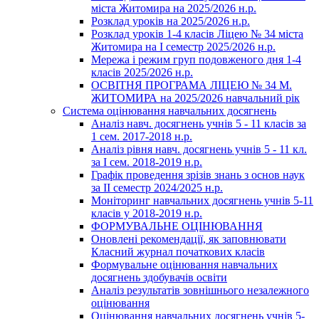
міста Житомира на 2025/2026 н.р.
Розклад уроків на 2025/2026 н.р.
Розклад уроків 1-4 класів Ліцею № 34 міста
Житомира на І семестр 2025/2026 н.р.
Мережа і режим груп подовженого дня 1-4
класів 2025/2026 н.р.
ОСВІТНЯ ПРОГРАМА ЛІЦЕЮ № 34 М.
ЖИТОМИРА на 2025/2026 навчальний рік
Система оцінювання навчальних досягнень
Аналіз навч. досягнень учнів 5 - 11 класів за
1 сем. 2017-2018 н.р.
Аналіз рівня навч. досягнень учнів 5 - 11 кл.
за І сем. 2018-2019 н.р.
Графік проведення зрізів знань з основ наук
за ІІ семестр 2024/2025 н.р.
Моніторинг навчальних досягнень учнів 5-11
класів у 2018-2019 н.р.
ФОРМУВАЛЬНЕ ОЦІНЮВАННЯ
Оновлені рекомендації, як заповнювати
Класний журнал початкових класів
Формувальне оцінювання навчальних
досягнень здобувачів освіти
Аналіз результатів зовнішнього незалежного
оцінювання
Оцінювання навчальних досягнень учнів 5-