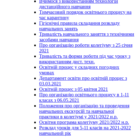
Вчимося з використанням технологій
дистанційного навчання
Тимчасовий порядок освітнього процесу на
час карантину
Гігієнічні правила складання розкладу
навчальних занять
Тривалість навчального заняття з технічними
засобами навчання
Про організацію роботи колегіуму з 25 січня
2021
Тривалість та форми роботи під час уроку з
використанням дист. техн.
Освітній процес у складних погодних
умовах
Департамент освіти про освітній процес з
03.03.2021
Освітній процес з 05 квітня 2021
Про організацію освітнього процесу в 1-11
класах з 06.05.2021
Положення про організацію та проведення
навчальних екскурсій та навчальної
практики в колегіумі у 2021/2022 н.р.
Освітня програма колегіуму 2021/2022 н.р.
Розклад уроків для 5-11 класів на 2021-2022
навчальний рік