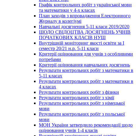
Графік контрольних робіт з української мови
та математики у 4-х класах
План заходів з впровадження Електронного
Журналу в колегіумі
Навчальні досягнення 5-11 класи 2019/2020
ЩОДО СВІДОЦТВА ДОСЯГНЕНЬ УЧНІВ
ПОЧАТКОВИХ КЛАСІВ НУШ
Внутрішній моніторинг якості освіти за І
семестр 20/21 н.р. 5-11 класи
Критерії оцінювання для учнів з особливими
потребами
Критерії оцінювання навчальних досягнень
Результати контрольних робіт з математики в
5-11 класах
Результати контрольних робіт з математики в
4 класах
Результати контрольних робіт з фізики
Результати контрольних робіт з хімії
Результати контрольних робіт з німецької
мови
Результати контрольних робіт з польської
мови
МОН України затвердило рекомендації щодо
оцінювання учнів 1-4 класів
Внутрішній моніторинг якості освіти