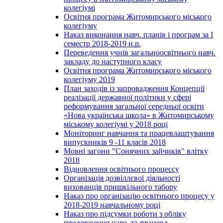
колегіумі
Освітня програма Житомирського міського
колегіуму
Наказ виконання навч. планів і програм за І
семестр 2018-2019 н.р.
Переведення учнів загальноосвітнього навч.
закладу до наступного класу
Освітня програма Житомирського міського
колегіуму 2019
План заходів із запровадження Концепції
реалізації державної політики у сфері
реформування загальної середньої освіти
«Нова українська школа» в Житомирському
міському колегіумі у 2018 році
Моніторинг навчання та працевлаштування
випускників 9 -11 класів 2018
Мовні загони "Сонячних зайчиків" влітку
2018
Відновлення освітнього процессу
Організація дозвіллєвої діяльності
вихованців пришкільного табору
Наказ про організацію освітнього процесу у
2018-2019 навчальному році
Наказ про підсумки роботи з обліку
продовження навч. та працевл.