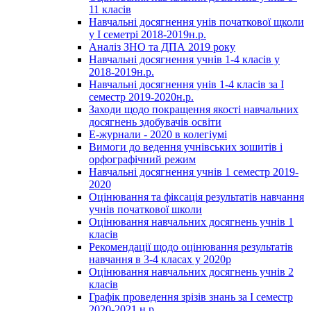
11 класів
Навчальні досягнення унів початкової щколи
у І семетрі 2018-2019н.р.
Аналіз ЗНО та ДПА 2019 року
Навчальні досягнення учнів 1-4 класів у
2018-2019н.р.
Навчальні досягнення унів 1-4 класів за І
семестр 2019-2020н.р.
Заходи щодо покращення якості навчальних
досягнень здобувачів освіти
Е-журнали - 2020 в колегіумі
Вимоги до ведення учнівських зошитів і
орфографічний режим
Навчальні досягнення учнів 1 семестр 2019-
2020
Оцінювання та фіксація результатів навчання
учнів початкової школи
Оцінювання навчальних досягнень учнів 1
класів
Рекомендації щодо оцінювання результатів
навчання в 3-4 класах у 2020р
Оцінювання навчальних досягнень учнів 2
класів
Графік проведення зрізів знань за І семестр
2020-2021 н.р.