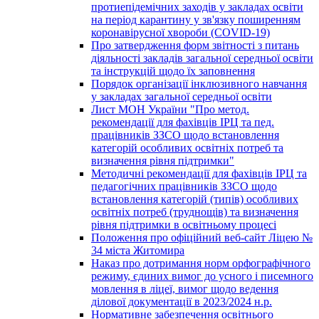
протиепідемічних заходів у закладах освіти
на період карантину у зв'язку поширенням
коронавірусної хвороби (COVID-19)
Про затвердження форм звітності з питань
діяльності закладів загальної середньої освіти
та інструкцій щодо їх заповнення
Порядок організації інклюзивного навчання
у закладах загальної середньої освіти
Лист МОН України "Про метод.
рекомендації для фахівців ІРЦ та пед.
працівників ЗЗСО щодо встановлення
категорій особливих освітніх потреб та
визначення рівня підтримки"
Методичні рекомендації для фахівців ІРЦ та
педагогічних працівників ЗЗСО щодо
встановлення категорій (типів) особливих
освітніх потреб (труднощів) та визначення
рівня підтримки в освітньому процесі
Положення про офіційний веб-сайт Ліцею №
34 міста Житомира
Наказ про дотримання норм орфографічного
режиму, єдиних вимог до усного і писемного
мовлення в ліцеї, вимог щодо ведення
ділової документації в 2023/2024 н.р.
Нормативне забезпечення освітнього