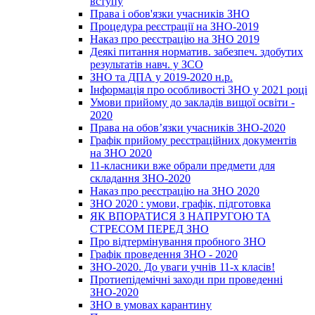
вступу
Права і обов'язки учасників ЗНО
Процедура реєстрації на ЗНО-2019
Наказ про реєстрацію на ЗНО 2019
Деякі питання норматив. забезпеч. здобутих
результатів навч. у ЗСО
ЗНО та ДПА у 2019-2020 н.р.
Інформація про особливості ЗНО у 2021 році
Умови прийому до закладів вищої освіти -
2020
Права на обов’язки учасників ЗНО-2020
Графік прийому реєстраційних документів
на ЗНО 2020
11-класники вже обрали предмети для
складання ЗНО-2020
Наказ про реєстрацію на ЗНО 2020
ЗНО 2020 : умови, графік, підготовка
ЯК ВПОРАТИСЯ З НАПРУГОЮ ТА
СТРЕСОМ ПЕРЕД ЗНО
Про відтермінування пробного ЗНО
Графік проведення ЗНО - 2020
ЗНО-2020. До уваги учнів 11-х класів!
Протиепідемічні заходи при проведенні
ЗНО-2020
ЗНО в умовах карантину