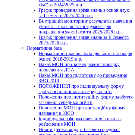
хімії за 2024/2025 н.р.
Графік проведення зрізів знань з основ наук
за І семестр 2025/2026 н.р.
Внутрішній моніторинг результатів навчання
учнів 5-11 класів як інструмент для
покращення якості освіти 2025/2026 н.р.
Графік проведення зрізів знань за ІІ семестр
2025/2026 н.р.
Нормативна база
Нормативно-правова база діяльності закладів
освіти 2018-2019 н.р.
Наказ МОН про затвердження порядку
проведення ДПА
Наказ МОН про підготовку до проведення
ЗНО 2019
ПОЛОЖЕННЯ про індивідуальну форму
здобуття повної загал. серед. освіти
Положення про інституційну форму здобуття
загальної середньої освіти
Положення МОН про дистанційну форму
навчання в ЗЗСО
Індивідуальна форма навчання в школі -
роз'яснення МОН
Новий Держстандарт базової середньої
освіти: основні положення за 5 хв