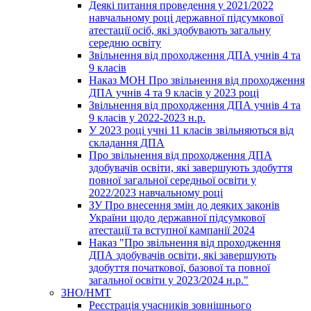
Деякі питання проведення у 2021/2022
навчальному році державної підсумкової
атестації осіб, які здобувають загальну
середню освіту
Звільнення від проходження ДПА учнів 4 та
9 класів
Наказ МОН Про звільнення від проходження
ДПА учнів 4 та 9 класів у 2023 році
Звільнення від проходження ДПА учнів 4 та
9 класів у 2022-2023 н.р.
У 2023 році учні 11 класів звільняються від
складання ДПА
Про звільнення від проходження ДПА
здобувачів освіти, які завершують здобуття
повної загальної середньої освіти у
2022/2023 навчальному році
ЗУ Про внесення змін до деяких законів
України щодо державної підсумкової
атестації та вступної кампанії 2024
Наказ "Про звільнення від проходження
ДПА здобувачів освіти, які завершують
здобуття початкової, базової та повної
загальної освіти у 2023/2024 н.р."
ЗНО/НМТ
Реєстрація учасників зовнішнього