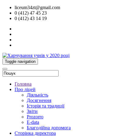
liceum34zt@gmail.com
0 (412) 47 45 23
0 (412) 43 14 19
Toggle navigation
Головна
Про ліцей
Діяльність
Досягнення
Історія та традиції
Звіти
Prozorro
E-data
Благодійна допомога
Сторінка директора