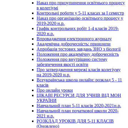
Наказ про призупинення освітнього процесу
в колегіумі
Контрольні роботи у 5-11 класах за І семестр
Наказ про організацію освітнього процесу у
2019-2020 н.р.
Графік контрольних робіт 1-4 класів 2019-
2020 н.р.
Впровадження електронного журналу
Академічна доброчесність: принципи
Апробація тестових завдань ЗНО з біології
Положення про академічну доброчесність
Положення про внутрішню систему
забезпечення якості освіти
Про затвердження мережі класів колегіуму
на 2019-2020 н.р.
Всеукраїнська школа онлайн: розклад 5 - 11
класів
Про онлайн уроки
ЦІКАВІ РЕСУРСИ ДЛЯ УЧНІВ ВІД МОН
УКРАЇНИ
Навчальний план 5-11 класів 2020-2021н.р.
Навчальний план початкової школи 2020-
2021 н.р.
РОЗКЛАД УРОКІВ ДЛЯ 5-11 КЛАСІВ
(Оновлено)