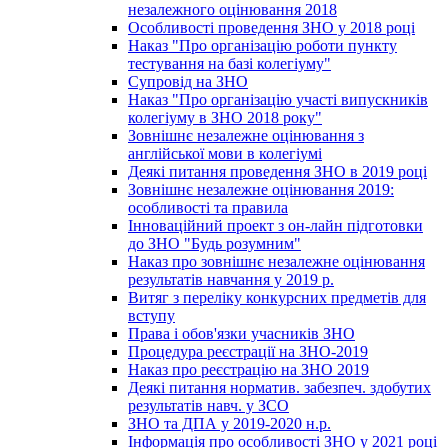
незалежного оцінювання 2018
Особливості проведення ЗНО у 2018 році
Наказ "Про організацію роботи пункту
тестування на базі колегіуму"
Супровід на ЗНО
Наказ "Про організацію участі випускників
колегіуму в ЗНО 2018 року"
Зовнішнє незалежне оцінювання з
англійської мови в колегіумі
Деякі питання проведення ЗНО в 2019 році
Зовнішнє незалежне оцінювання 2019:
особливості та правила
Інноваційний проект з он-лайн підготовки
до ЗНО "Будь розумним"
Наказ про зовнішнє незалежне оцінювання
результатів навчання у 2019 р.
Витяг з переліку конкурсних предметів для
вступу
Права і обов'язки учасників ЗНО
Процедура реєстрації на ЗНО-2019
Наказ про реєстрацію на ЗНО 2019
Деякі питання норматив. забезпеч. здобутих
результатів навч. у ЗСО
ЗНО та ДПА у 2019-2020 н.р.
Інформація про особливості ЗНО у 2021 році