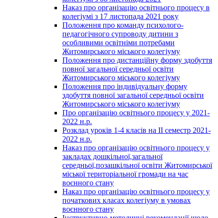
Наказ про організацію освітнього процесу в
колегіумі з 17 листопада 2021 року
Положення про команду психолого-
педагогічного супроводу дитини з
особливими освітніми потребами
Житомирського міського колегіуму
Положення про дистанційну форму здобуття
повної загальної середньої освіти
Житомирського міського колегіуму
Положення про індивідуальну форму
здобуття повної загальної середньої освіти
Житомирського міського колегіуму
Про організацію освітнього процесу у 2021-
2022 н.р.
Розклад уроків 1-4 класів на ІІ семестр 2021-
2022 н.р.
Наказ про організацію освітнього процесу у
закладах дошкільної,загальної
середньої,позашкільної освіти Житомирської
міської територіальної громади на час
воєнного стану
Наказ про організацію освітнього процесу у
початкових класах колегіуму в умовах
воєнного стану
Інструктивно-методичні рекомендації щодо