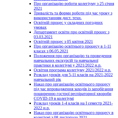
Про організацію роботи колегіуму з 25 січня
2021
Тривалість та форми роботи під час уроку з
використанням дист. техн.
Освітній процес у складних погодних
умовах
Департамент освіти про освітній процес з
03.03.2021
Освітній процес з 05 квітня 2021
Про організацію освітнього процесу в 1-11
класах з 06.05.2021
Положення про організацію та проведення
навчальних екскурсій та навчальної
практики в колегіумі у 2021/2022 н.р.
Освітня програма колегіуму 2021/2022 н.р.
Розклад уроків для 5-11 класів на 2021-2022
навчальний рік
Наказ про організацію освітнього процесу
під час впровадження заходів із запобігання
поширенню гострої респіраторної хвороби
COVID-19 в колегіумі
Розклад уроків 1-4 класів на І семестр 2021-
2022 н.р.
Наказ про організацію освітнього процесу в
колегіумі з 08 листопада 2021