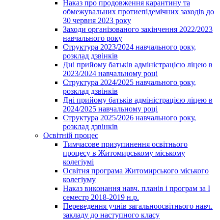
Наказ про продовження карантину та
обмежувальних протиепідемічних заходів до
30 червня 2023 року
Заходи організованого закінчення 2022/2023
навчального року
Структура 2023/2024 навчального року,
розклад дзвінків
Дні прийому батьків адміністрацією ліцею в
2023/2024 навчальному році
Структура 2024/2025 навчального року,
розклад дзвінків
Дні прийому батьків адміністрацією ліцею в
2024/2025 навчальному році
Структура 2025/2026 навчального року,
розклад дзвінків
Освітній процес
Тимчасове призупинення освітнього
процесу в Житомирському міському
колегіумі
Освітня програма Житомирського міського
колегіуму
Наказ виконання навч. планів і програм за І
семестр 2018-2019 н.р.
Переведення учнів загальноосвітнього навч.
закладу до наступного класу