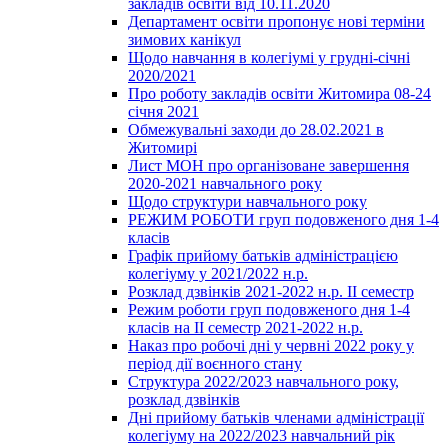
закладів освіти від 10.11.2020
Департамент освіти пропонує нові терміни
зимових канікул
Щодо навчання в колегіумі у грудні-січні
2020/2021
Про роботу закладів освіти Житомира 08-24
січня 2021
Обмежувальні заходи до 28.02.2021 в
Житомирі
Лист МОН про організоване завершення
2020-2021 навчального року
Щодо структури навчального року
РЕЖИМ РОБОТИ груп подовженого дня 1-4
класів
Графік прийому батьків адміністрацією
колегіуму у 2021/2022 н.р.
Розклад дзвінків 2021-2022 н.р. ІІ семестр
Режим роботи груп подовженого дня 1-4
класів на ІІ семестр 2021-2022 н.р.
Наказ про робочі дні у червні 2022 року у
період дії воєнного стану
Структура 2022/2023 навчального року,
розклад дзвінків
Дні прийому батьків членами адміністрації
колегіуму на 2022/2023 навчальний рік