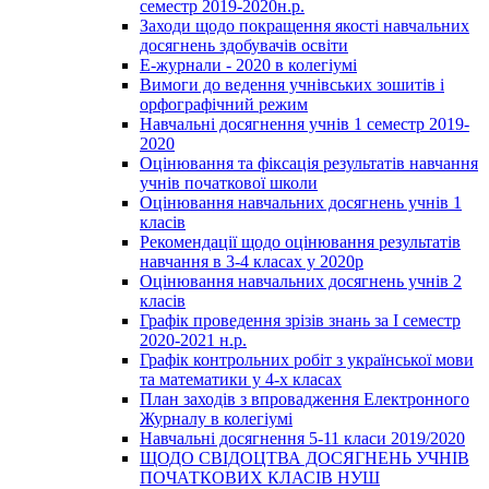
семестр 2019-2020н.р.
Заходи щодо покращення якості навчальних
досягнень здобувачів освіти
Е-журнали - 2020 в колегіумі
Вимоги до ведення учнівських зошитів і
орфографічний режим
Навчальні досягнення учнів 1 семестр 2019-
2020
Оцінювання та фіксація результатів навчання
учнів початкової школи
Оцінювання навчальних досягнень учнів 1
класів
Рекомендації щодо оцінювання результатів
навчання в 3-4 класах у 2020р
Оцінювання навчальних досягнень учнів 2
класів
Графік проведення зрізів знань за І семестр
2020-2021 н.р.
Графік контрольних робіт з української мови
та математики у 4-х класах
План заходів з впровадження Електронного
Журналу в колегіумі
Навчальні досягнення 5-11 класи 2019/2020
ЩОДО СВІДОЦТВА ДОСЯГНЕНЬ УЧНІВ
ПОЧАТКОВИХ КЛАСІВ НУШ