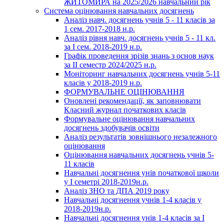
ЖИТОМИРА на 2025/2026 навчальний рік
Система оцінювання навчальних досягнень
Аналіз навч. досягнень учнів 5 - 11 класів за
1 сем. 2017-2018 н.р.
Аналіз рівня навч. досягнень учнів 5 - 11 кл.
за І сем. 2018-2019 н.р.
Графік проведення зрізів знань з основ наук
за ІІ семестр 2024/2025 н.р.
Моніторинг навчальних досягнень учнів 5-11
класів у 2018-2019 н.р.
ФОРМУВАЛЬНЕ ОЦІНЮВАННЯ
Оновлені рекомендації, як заповнювати
Класний журнал початкових класів
Формувальне оцінювання навчальних
досягнень здобувачів освіти
Аналіз результатів зовнішнього незалежного
оцінювання
Оцінювання навчальних досягнень учнів 5-
11 класів
Навчальні досягнення унів початкової щколи
у І семетрі 2018-2019н.р.
Аналіз ЗНО та ДПА 2019 року
Навчальні досягнення учнів 1-4 класів у
2018-2019н.р.
Навчальні досягнення унів 1-4 класів за І