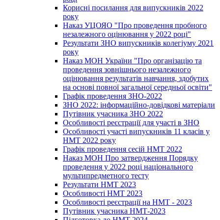
Корисні посилання для випускників 2022
року
Наказ УЦОЯО "Про проведення пробного
незалежного оцінювання у 2022 році"
Результати ЗНО випускників колегіуму 2021
року
Наказ МОН України "Про організацію та
проведення зовнішнього незалежного
оцінювання результатів навчання, здобутих
на основі повної загальної середньої освіти"
Графік проведення ЗНО-2022
ЗНО 2022: інформаційно-довідкові матеріали
Путівник учасника ЗНО 2022
Особливості реєстрації для участі в ЗНО
Особливості участі випускників 11 класів у
НМТ 2022 року
Графік проведення сесій НМТ 2022
Наказ МОН Про затвердження Порядку
проведення у 2022 році національного
мультипредметного тесту
Результати НМТ 2023
Особливості НМТ 2023
Особливості реєстрації на НМТ - 2023
Путівник учасника НМТ-2023
Підготовка до НМТ 2024