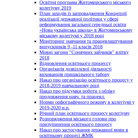
Освітня програма Житомирського міського
колегіуму 2019
План заходів із запровадження Концепції
реалізації державної політики у сфері
реформування загальної середньої освіти
«Нова українська школа» в Житомирському
міському колегіумі у 2018 році
Моніторинг навчання та працевлаштування
випускників 9 -11 класів 2018
Мовні загони "Сонячних зайчиків" влітку
2018
Відновлення освітнього процессу
Організація дозвіллєвої діяльності
вихованців пришкільного табору
Наказ про організацію освітнього процесу у
2018-2019 навчальному році
Наказ про підсумки роботи з обліку
продовження навч. та працевл.
Норми орфографічного режиму в колегіумі у
2019-2020 н.р.
Річний план освітнього процесу колегіуму
Розпорядження міського голови про
призупинення освітнього процесу
Наказ про застосування державної мови в
освітньому процесі ЖМК