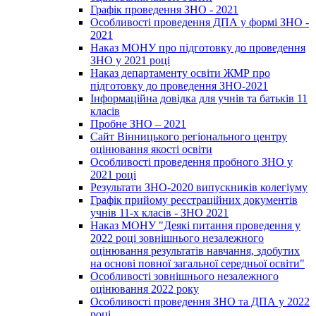
Графік проведення ЗНО - 2021
Особливості проведення ДПА у формі ЗНО -
2021
Наказ МОНУ про підготовку до проведення
ЗНО у 2021 році
Наказ департаменту освіти ЖМР про
підготовку до проведення ЗНО-2021
Інформаційна довідка для учнів та батьків 11
класів
Пробне ЗНО – 2021
Сайт Вінницького регіонального центру
оцінювання якості освіти
Особливості проведення пробного ЗНО у
2021 році
Результати ЗНО-2020 випускників колегіуму
Графік прийому реєстраційних документів
учнів 11-х класів - ЗНО 2021
Наказ МОНУ "Деякі питання проведення у
2022 році зовнішнього незалежного
оцінювання результатів навчання, здобутих
на основі повної загальної середньої освіти"
Особливості зовнішнього незалежного
оцінювання 2022 року
Особливості проведення ЗНО та ДПА у 2022
році