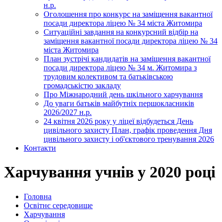
н.р.
Оголошення про конкурс на заміщення вакантної
посади директора ліцею № 34 міста Житомира
Ситуаційні завдання на конкурсний відбір на
заміщення вакантної посади директора ліцею № 34
міста Житомира
План зустрічі кандидатів на заміщення вакантної
посади директора ліцею № 34 м. Житомира з
трудовим колективом та батьківською
громадськістю закладу
Про Міжнародний день шкільного харчування
До уваги батьків майбутніх першокласників
2026/2027 н.р.
24 квітня 2026 року у ліцеї відбудеться День
цивільного захисту План, графік проведення Дня
цивільного захисту і об'єктового тренування 2026
Контакти
Харчування учнів у 2020 році
Головна
Освітнє середовище
Харчування