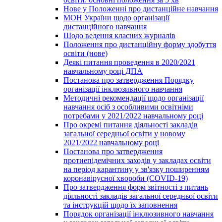
Нове у Положенні про дистанційне навчання
МОН України щодо організації
дистанційного навчання
Щодо ведення класних журналів
Положення про дистанційну форму здобуття
освіти (нове)
Деякі питання проведення в 2020/2021
навчальному році ДПА
Постанова про затвердження Порядку
організації інклюзивного навчання
Методичні рекомендації щодо організації
навчання осіб з особливими освітніми
потребами у 2021/2022 навчальному році
Про окремі питання діяльності закладів
загальної середньої освіти у новому
2021/2022 навчальному році
Постанова про затвердження
протиепідемічних заходів у закладах освіти
на період карантину у зв'язку поширенням
коронавірусної хвороби (COVID-19)
Про затвердження форм звітності з питань
діяльності закладів загальної середньої освіти
та інструкцій щодо їх заповнення
Порядок організації інклюзивного навчання