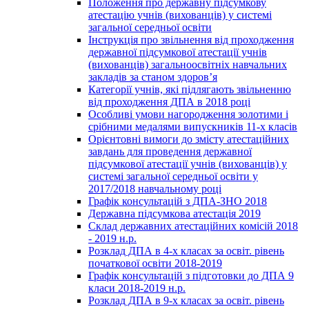
Положення про державну підсумкову
атестацію учнів (вихованців) у системі
загальної середньої освіти
Інструкція про звільнення від проходження
державної підсумкової атестації учнів
(вихованців) загальноосвітніх навчальних
закладів за станом здоров’я
Категорії учнів, які підлягають звільненню
від проходження ДПА в 2018 році
Особливі умови нагородження золотими і
срібними медалями випускників 11-х класів
Орієнтовні вимоги до змісту атестаційних
завдань для проведення державної
підсумкової атестації учнів (вихованців) у
системі загальної середньої освіти у
2017/2018 навчальному році
Графік консультацій з ДПА-ЗНО 2018
Державна підсумкова атестація 2019
Склад державних атестаційних комісій 2018
- 2019 н.р.
Розклад ДПА в 4-х класах за освіт. рівень
початкової освіти 2018-2019
Графік консультацій з підготовки до ДПА 9
класи 2018-2019 н.р.
Розклад ДПА в 9-х класах за освіт. рівень