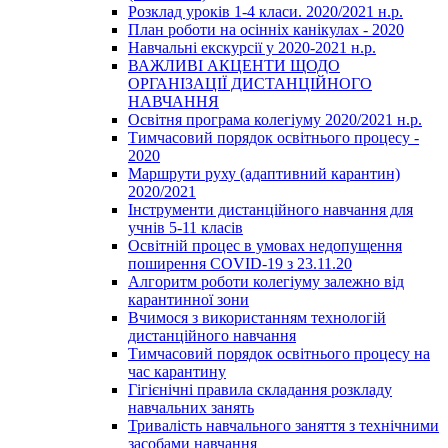
Розклад уроків 1-4 класи. 2020/2021 н.р.
План роботи на осінніх канікулах - 2020
Навчальні екскурсії у 2020-2021 н.р.
ВАЖЛИВІ АКЦЕНТИ ЩОДО
ОРГАНІЗАЦІЇ ДИСТАНЦІЙНОГО
НАВЧАННЯ
Освітня програма колегіуму 2020/2021 н.р.
Тимчасовий порядок освітнього процесу -
2020
Маршрути руху (адаптивний карантин)
2020/2021
Інструменти дистанційного навчання для
учнів 5-11 класів
Освітній процес в умовах недопущення
поширення COVID-19 з 23.11.20
Алгоритм роботи колегіуму залежно від
карантинної зони
Вчимося з використанням технологій
дистанційного навчання
Тимчасовий порядок освітнього процесу на
час карантину
Гігієнічні правила складання розкладу
навчальних занять
Тривалість навчального заняття з технічними
засобами навчання