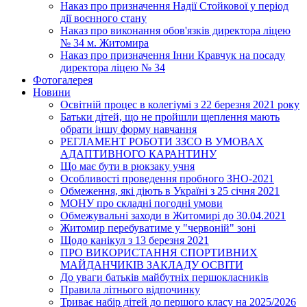
Наказ про призначення Надії Стойкової у період
дії воєнного стану
Наказ про виконання обов'язків директора ліцею
№ 34 м. Житомира
Наказ про призначення Інни Кравчук на посаду
директора ліцею № 34
Фотогалерея
Новини
Освітній процес в колегіумі з 22 березня 2021 року
Батьки дітей, що не пройшли щеплення мають
обрати іншу форму навчання
РЕГЛАМЕНТ РОБОТИ ЗЗСО В УМОВАХ
АДАПТИВНОГО КАРАНТИНУ
Що має бути в рюкзаку учня
Особливості проведення пробного ЗНО-2021
Обмеження, які діють в Україні з 25 січня 2021
МОНУ про складні погодні умови
Обмежувальні заходи в Житомирі до 30.04.2021
Житомир перебуватиме у "червоній" зоні
Щодо канікул з 13 березня 2021
ПРО ВИКОРИСТАННЯ СПОРТИВНИХ
МАЙДАНЧИКІВ ЗАКЛАДУ ОСВІТИ
До уваги батьків майбутніх першокласників
Правила літнього відпочинку
Триває набір дітей до першого класу на 2025/2026