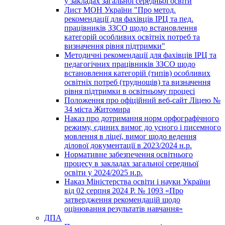
у закладах загальної середньої освіти
Лист МОН України "Про метод.
рекомендації для фахівців ІРЦ та пед.
працівників ЗЗСО щодо встановлення
категорій особливих освітніх потреб та
визначення рівня підтримки"
Методичні рекомендації для фахівців ІРЦ та
педагогічних працівників ЗЗСО щодо
встановлення категорій (типів) особливих
освітніх потреб (труднощів) та визначення
рівня підтримки в освітньому процесі
Положення про офіційний веб-сайт Ліцею №
34 міста Житомира
Наказ про дотримання норм орфографічного
режиму, єдиних вимог до усного і писемного
мовлення в ліцеї, вимог щодо ведення
ділової документації в 2023/2024 н.р.
Нормативне забезпечення освітнього
процесу в закладах загальної середньої
освіти у 2024/2025 н.р.
Наказ Міністерства освіти і науки України
від 02 серпня 2024 Р. № 1093 «Про
затвердження рекомендацій щодо
оцінювання результатів навчання»
ДПА