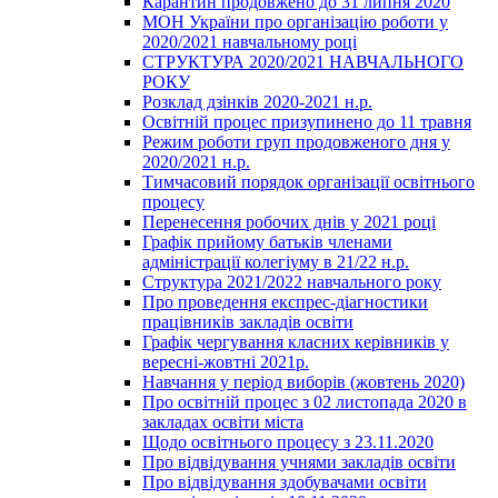
Карантин продовжено до 31 липня 2020
МОН України про організацію роботи у
2020/2021 навчальному році
СТРУКТУРА 2020/2021 НАВЧАЛЬНОГО
РОКУ
Розклад дзінків 2020-2021 н.р.
Освітній процес призупинено до 11 травня
Режим роботи груп продовженого дня у
2020/2021 н.р.
Тимчасовий порядок організації освітнього
процесу
Перенесення робочих днів у 2021 році
Графік прийому батьків членами
адміністрації колегіуму в 21/22 н.р.
Структура 2021/2022 навчального року
Про проведення експрес-діагностики
працівників закладів освіти
Графік чергування класних керівників у
вересні-жовтні 2021р.
Навчання у період виборів (жовтень 2020)
Про освітній процес з 02 листопада 2020 в
закладах освіти міста
Щодо освітнього процесу з 23.11.2020
Про відвідування учнями закладів освіти
Про відвідування здобувачами освіти