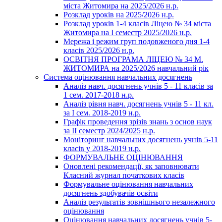
міста Житомира на 2025/2026 н.р.
Розклад уроків на 2025/2026 н.р.
Розклад уроків 1-4 класів Ліцею № 34 міста
Житомира на І семестр 2025/2026 н.р.
Мережа і режим груп подовженого дня 1-4
класів 2025/2026 н.р.
ОСВІТНЯ ПРОГРАМА ЛІЦЕЮ № 34 М.
ЖИТОМИРА на 2025/2026 навчальний рік
Система оцінювання навчальних досягнень
Аналіз навч. досягнень учнів 5 - 11 класів за
1 сем. 2017-2018 н.р.
Аналіз рівня навч. досягнень учнів 5 - 11 кл.
за І сем. 2018-2019 н.р.
Графік проведення зрізів знань з основ наук
за ІІ семестр 2024/2025 н.р.
Моніторинг навчальних досягнень учнів 5-11
класів у 2018-2019 н.р.
ФОРМУВАЛЬНЕ ОЦІНЮВАННЯ
Оновлені рекомендації, як заповнювати
Класний журнал початкових класів
Формувальне оцінювання навчальних
досягнень здобувачів освіти
Аналіз результатів зовнішнього незалежного
оцінювання
Оцінювання навчальних досягнень учнів 5-