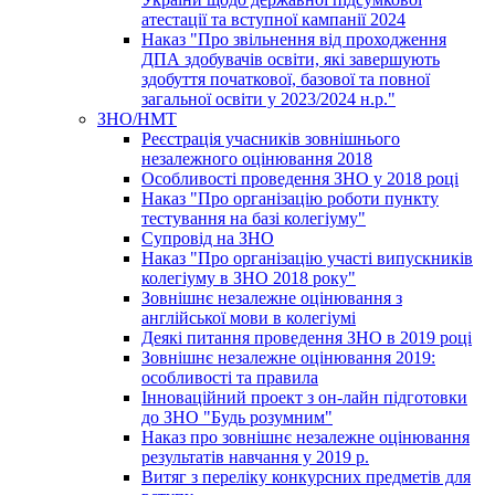
атестації та вступної кампанії 2024
Наказ "Про звільнення від проходження
ДПА здобувачів освіти, які завершують
здобуття початкової, базової та повної
загальної освіти у 2023/2024 н.р."
ЗНО/НМТ
Реєстрація учасників зовнішнього
незалежного оцінювання 2018
Особливості проведення ЗНО у 2018 році
Наказ "Про організацію роботи пункту
тестування на базі колегіуму"
Супровід на ЗНО
Наказ "Про організацію участі випускників
колегіуму в ЗНО 2018 року"
Зовнішнє незалежне оцінювання з
англійської мови в колегіумі
Деякі питання проведення ЗНО в 2019 році
Зовнішнє незалежне оцінювання 2019:
особливості та правила
Інноваційний проект з он-лайн підготовки
до ЗНО "Будь розумним"
Наказ про зовнішнє незалежне оцінювання
результатів навчання у 2019 р.
Витяг з переліку конкурсних предметів для