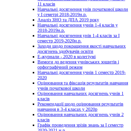
11 класів
Навчальні досягнення унів початкової щколи
у І семетрі 2018-2019н.р.
Аналіз ЗНО та ДПА 2019 року
Навчальні досягнення учнів 1-4 класів у
2018-2019н.р.
Навчальні досягнення унів 1-4 класів за І
семестр 2019-2020н.р.
Заходи щодо покращення якості навчальних
досягнень здобувачів освіти
Е-журнали - 2020 в колегіумі
Вимоги до ведення учнівських зошитів і
орфографічний режим
Навчальні досягнення учнів 1 семестр 2019-
2020
Оцінювання та фіксація результатів навчання
учнів початкової школи
Оцінювання навчальних досягнень учнів 1
класів
Рекомендації щодо оцінювання результатів
навчання в 3-4 класах у 2020р
Оцінювання навчальних досягнень учнів 2
класів
Графік проведення зрізів знань за І семестр
2020-2021 н.р.