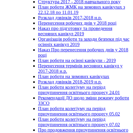
Структура 2017 - 2018 навчального року
План роботи ЖМК на зимових канікулах з
22.12.18 по 11.01.19
Розклад дзвінків 2017-2018 н.р.
Перенесення робочих днів у 2018 році
Наказ про підготовку та проведення
весняних канікул 2019
Організація роботи та заходи безпеки під час
осінніх канікул 2019
Наказ Про перенесення робочих днів у 2018
році
План роботи на осінні канікули - 2019
Перенесення термінів весняних канікул у
2017-2018 н.р.
План роботи на зимових канікулах
Розклад дзвінків 2018-2019 н.р.
План роботи колегіуму на період
призупинення освітнього процесу 24.01
Рекомендації ДО щодо зміни режиму роботи
ЗЗСО
План роботи колегіуму на період
призупинення освітнього процесу 05.02
План роботи колегіуму на період
призупинення освітнього процесу 07.02
Про продовження призупинення освітнього