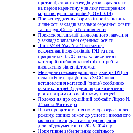
протиепідемічних заходів у закладах освіти
на період карантину у зв'язку поширенням
коронавірусної хвороби (COVID-19)
Про затвердження форм звітності з питань
діяльності закладів загальної середньої освіти
та інструкцій щодо їх заповнення
Порядок організації інклюзивного навчання
у закладах загальної середньої освіти
Лист МОН України "Про метод.
рекомендації для фахівців ІРЦ та пед.
працівників ЗЗСО щодо встановлення
категорій особливих освітніх потреб та
визначення рівня підтримки"
Методичні рекомендації для фахівців ІРЦ та
педагогічних працівників ЗЗСО щодо
встановлення категорій (типів) особливих
освітніх потреб (труднощів) та визначення
рівня підтримки в освітньому процесі
Положення про офіційний веб-сайт Ліцею №
34 міста Житомира
Наказ про дотримання норм орфографічного
режиму, єдиних вимог до усного і писемного
мовлення в ліцеї, вимог щодо ведення
ділової документації в 2023/2024 н.р.
Нормативне забезпечення освітнього