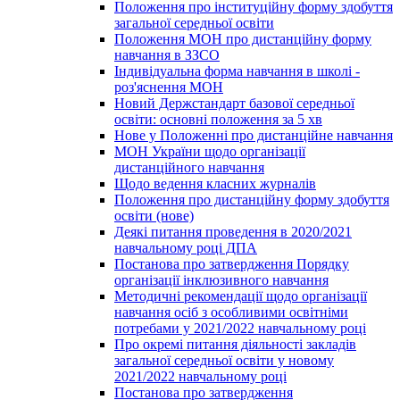
Положення про інституційну форму здобуття
загальної середньої освіти
Положення МОН про дистанційну форму
навчання в ЗЗСО
Індивідуальна форма навчання в школі -
роз'яснення МОН
Новий Держстандарт базової середньої
освіти: основні положення за 5 хв
Нове у Положенні про дистанційне навчання
МОН України щодо організації
дистанційного навчання
Щодо ведення класних журналів
Положення про дистанційну форму здобуття
освіти (нове)
Деякі питання проведення в 2020/2021
навчальному році ДПА
Постанова про затвердження Порядку
організації інклюзивного навчання
Методичні рекомендації щодо організації
навчання осіб з особливими освітніми
потребами у 2021/2022 навчальному році
Про окремі питання діяльності закладів
загальної середньої освіти у новому
2021/2022 навчальному році
Постанова про затвердження