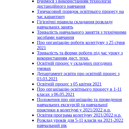
Вчимося з використанням технологій
дистанційного навчання
Тимчасовий порядок освітнього процесу на
час карантину
Гігієнічні правила складання розкладу
навчальних занять
Тривалість навчального заняття з технічними
засобами навчання
Про організацію роботи колегіуму з 25 січня
2021
Тривалість та форми роботи під час уроку з
використанням дист. техн.
Освітній процес у складних погодних
умовах
Департамент освіти про освітній процес з
03.03.2021
Освітній процес з 05 квітня 2021
Про організацію освітнього процесу в 1-11
класах з 06.05.2021
Положення про організацію та проведення
навчальних екскурсій та навчальної
практики в колегіумі у 2021/2022 н.р.
Освітня програма колегіуму 2021/2022 н.р.
Розклад уроків для 5-11 класів на 2021-2022
навчальний рік