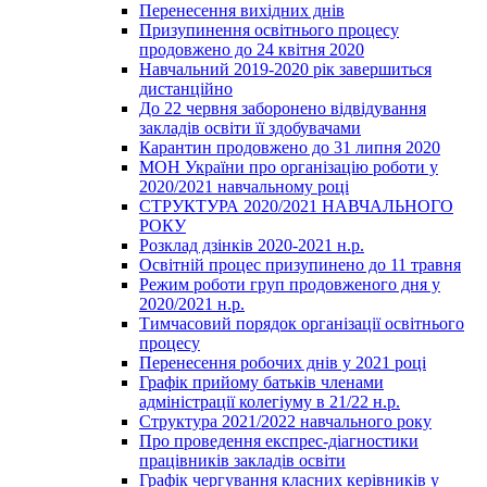
Перенесення вихідних днів
Призупинення освітнього процесу
продовжено до 24 квітня 2020
Навчальний 2019-2020 рік завершиться
дистанційно
До 22 червня заборонено відвідування
закладів освіти її здобувачами
Карантин продовжено до 31 липня 2020
МОН України про організацію роботи у
2020/2021 навчальному році
СТРУКТУРА 2020/2021 НАВЧАЛЬНОГО
РОКУ
Розклад дзінків 2020-2021 н.р.
Освітній процес призупинено до 11 травня
Режим роботи груп продовженого дня у
2020/2021 н.р.
Тимчасовий порядок організації освітнього
процесу
Перенесення робочих днів у 2021 році
Графік прийому батьків членами
адміністрації колегіуму в 21/22 н.р.
Структура 2021/2022 навчального року
Про проведення експрес-діагностики
працівників закладів освіти
Графік чергування класних керівників у