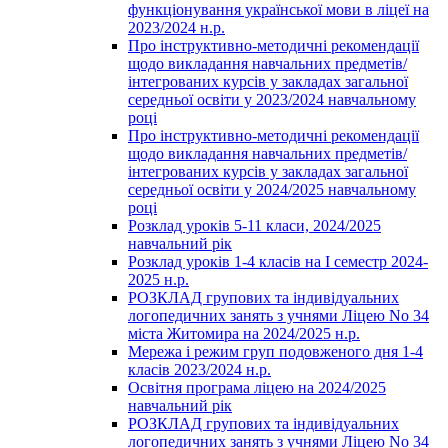
функціонування української мови в ліцеї на
2023/2024 н.р.
Про інструктивно-методичні рекомендації
щодо викладання навчальних предметів/
інтегрованих курсів у закладах загальної
середньої освіти у 2023/2024 навчальному
році
Про інструктивно-методичні рекомендації
щодо викладання навчальних предметів/
інтегрованих курсів у закладах загальної
середньої освіти у 2024/2025 навчальному
році
Розклад уроків 5-11 класи, 2024/2025
навчальний рік
Розклад уроків 1-4 класів на І семестр 2024-
2025 н.р.
РОЗКЛАД групових та індивідуальних
логопедичних занять з учнями Ліцею No 34
міста Житомира на 2024/2025 н.р.
Мережа і режим груп подовженого дня 1-4
класів 2023/2024 н.р.
Освітня програма ліцею на 2024/2025
навчальний рік
РОЗКЛАД групових та індивідуальних
логопедичних занять з учнями Ліцею No 34