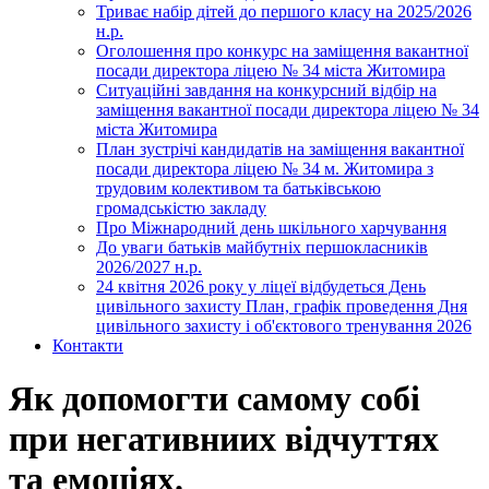
Триває набір дітей до першого класу на 2025/2026
н.р.
Оголошення про конкурс на заміщення вакантної
посади директора ліцею № 34 міста Житомира
Ситуаційні завдання на конкурсний відбір на
заміщення вакантної посади директора ліцею № 34
міста Житомира
План зустрічі кандидатів на заміщення вакантної
посади директора ліцею № 34 м. Житомира з
трудовим колективом та батьківською
громадськістю закладу
Про Міжнародний день шкільного харчування
До уваги батьків майбутніх першокласників
2026/2027 н.р.
24 квітня 2026 року у ліцеї відбудеться День
цивільного захисту План, графік проведення Дня
цивільного захисту і об'єктового тренування 2026
Контакти
Як допомогти самому собі
при негативниих відчуттях
та емоціях.