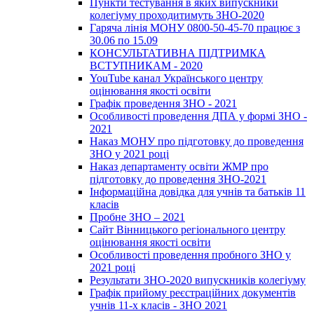
Пункти тестування в яких випускники
колегіуму проходитимуть ЗНО-2020
Гаряча лінія МОНУ 0800-50-45-70 працює з
30.06 по 15.09
КОНСУЛЬТАТИВНА ПІДТРИМКА
ВСТУПНИКАМ - 2020
YouTube канал Українського центру
оцінювання якості освіти
Графік проведення ЗНО - 2021
Особливості проведення ДПА у формі ЗНО -
2021
Наказ МОНУ про підготовку до проведення
ЗНО у 2021 році
Наказ департаменту освіти ЖМР про
підготовку до проведення ЗНО-2021
Інформаційна довідка для учнів та батьків 11
класів
Пробне ЗНО – 2021
Сайт Вінницького регіонального центру
оцінювання якості освіти
Особливості проведення пробного ЗНО у
2021 році
Результати ЗНО-2020 випускників колегіуму
Графік прийому реєстраційних документів
учнів 11-х класів - ЗНО 2021