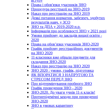
вступу
Права і обов'язки учасників ЗНО
Процедура реєстрації на ЗНО-2019
Наказ про реєстрацію на ЗНО 2019
Деякі питання норматив. забезпеч. здобутих
результатів навч. у ЗСО
ЗНО та ДПА у 2019-2020 н.р.
Інформація про особливості ЗНО у 2021 році
Умови прийому до закладів вищої освіти -
2020
Права на обов’язки учасників ЗНО-2020
Графік прийому реєстраційних документів
на ЗНО 2020
11-класники вже обрали предмети для
складання ЗНО-2020
Наказ про реєстрацію на ЗНО 2020
ЗНО 2020 : умови, графік, підготовка
ЯК ВПОРАТИСЯ З НАПРУГОЮ ТА
СТРЕСОМ ПЕРЕД ЗНО
Про відтермінування пробного ЗНО
Графік проведення ЗНО - 2020
ЗНО-2020. До уваги учнів 11-х класів!
Протиепідемічні заходи при проведенні
ЗНО-2020
ЗНО в умовах карантину