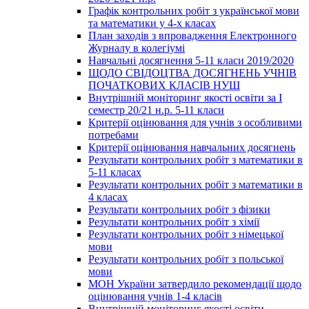
Графік контрольних робіт з української мови
та математики у 4-х класах
План заходів з впровадження Електронного
Журналу в колегіумі
Навчальні досягнення 5-11 класи 2019/2020
ЩОДО СВІДОЦТВА ДОСЯГНЕНЬ УЧНІВ
ПОЧАТКОВИХ КЛАСІВ НУШ
Внутрішній моніторинг якості освіти за І
семестр 20/21 н.р. 5-11 класи
Критерії оцінювання для учнів з особливими
потребами
Критерії оцінювання навчальних досягнень
Результати контрольних робіт з математики в
5-11 класах
Результати контрольних робіт з математики в
4 класах
Результати контрольних робіт з фізики
Результати контрольних робіт з хімії
Результати контрольних робіт з німецької
мови
Результати контрольних робіт з польської
мови
МОН України затвердило рекомендації щодо
оцінювання учнів 1-4 класів
Внутрішній моніторинг якості освіти