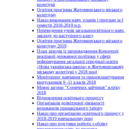
колегіумі
Освітня програма Житомирського міського
колегіуму
Наказ виконання навч. планів і програм за І
семестр 2018-2019 н.р.
Переведення учнів загальноосвітнього навч.
закладу до наступного класу
Освітня програма Житомирського міського
колегіуму 2019
План заходів із запровадження Концепції
реалізації державної політики у сфері
реформування загальної середньої освіти
«Нова українська школа» в Житомирському
міському колегіумі у 2018 році
Моніторинг навчання та працевлаштування
випускників 9 -11 класів 2018
Мовні загони "Сонячних зайчиків" влітку
2018
Відновлення освітнього процессу
Організація дозвіллєвої діяльності
вихованців пришкільного табору
Наказ про організацію освітнього процесу у
2018-2019 навчальному році
Наказ про підсумки роботи з обліку
продовження навч. та працевл.