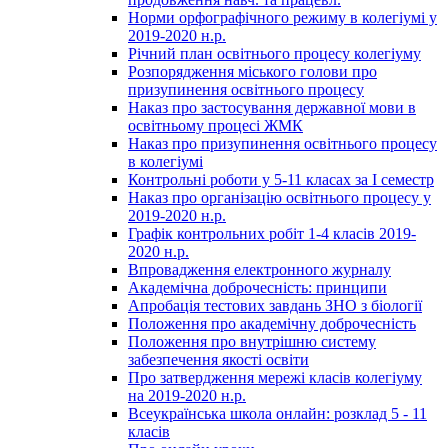
Норми орфографічного режиму в колегіумі у
2019-2020 н.р.
Річний план освітнього процесу колегіуму
Розпорядження міського голови про
призупинення освітнього процесу
Наказ про застосування державної мови в
освітньому процесі ЖМК
Наказ про призупинення освітнього процесу
в колегіумі
Контрольні роботи у 5-11 класах за І семестр
Наказ про організацію освітнього процесу у
2019-2020 н.р.
Графік контрольних робіт 1-4 класів 2019-
2020 н.р.
Впровадження електронного журналу
Академічна доброчесність: принципи
Апробація тестових завдань ЗНО з біології
Положення про академічну доброчесність
Положення про внутрішню систему
забезпечення якості освіти
Про затвердження мережі класів колегіуму
на 2019-2020 н.р.
Всеукраїнська школа онлайн: розклад 5 - 11
класів