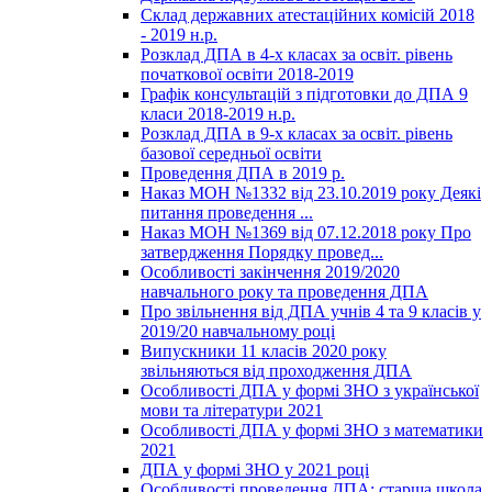
Склад державних атестаційних комісій 2018
- 2019 н.р.
Розклад ДПА в 4-х класах за освіт. рівень
початкової освіти 2018-2019
Графік консультацій з підготовки до ДПА 9
класи 2018-2019 н.р.
Розклад ДПА в 9-х класах за освіт. рівень
базової середньої освіти
Проведення ДПА в 2019 р.
Наказ МОН №1332 від 23.10.2019 року Деякі
питання проведення ...
Наказ МОН №1369 від 07.12.2018 року Про
затвердження Порядку провед...
Особливості закінчення 2019/2020
навчального року та проведення ДПА
Про звільнення від ДПА учнів 4 та 9 класів у
2019/20 навчальному році
Випускники 11 класів 2020 року
звільняються від проходження ДПА
Особливості ДПА у формі ЗНО з української
мови та літератури 2021
Особливості ДПА у формі ЗНО з математики
2021
ДПА у формі ЗНО у 2021 році
Особливості проведення ДПА: старша школа