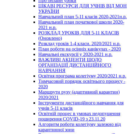
Про онлайн уроки
ЦІКАВІ РЕСУРСИ ДЛЯ УЧНІВ ВІД МОН
УКРАЇНИ
Навчальний план 5-11 класів 2020-2021н.р.
Навчальний план початкової школи 2020-
2021 н.р.
РОЗКЛАД УРОКІВ ДЛЯ 5-11 КЛАСІВ
(Оновлено)
Розклад уроків 1-4 класи. 2020/2021 н.р.
План роботи на осінніх канікулах - 2020
Навчальні екскурсії у 2020-2021 н.р.
ВАЖЛИВІ АКЦЕНТИ ЩОДО
ОРГАНІЗАЦІЇ ДИСТАНЦІЙНОГО
НАВЧАННЯ
Освітня програма колегіуму 2020/2021 н.р.
Тимчасовий порядок освітнього процесу -
2020
Маршрути руху (адаптивний карантин)
2020/2021
Інструменти дистанційного навчання для
учнів 5-11 класів
Освітній процес в умовах недопущення
поширення COVID-19 з 23.11.20
Алгоритм роботи колегіуму залежно від
карантинної зони