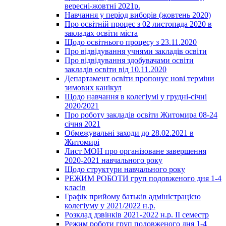
вересні-жовтні 2021р.
Навчання у період виборів (жовтень 2020)
Про освітній процес з 02 листопада 2020 в
закладах освіти міста
Щодо освітнього процесу з 23.11.2020
Про відвідування учнями закладів освіти
Про відвідування здобувачами освіти
закладів освіти від 10.11.2020
Департамент освіти пропонує нові терміни
зимових канікул
Щодо навчання в колегіумі у грудні-січні
2020/2021
Про роботу закладів освіти Житомира 08-24
січня 2021
Обмежувальні заходи до 28.02.2021 в
Житомирі
Лист МОН про організоване завершення
2020-2021 навчального року
Щодо структури навчального року
РЕЖИМ РОБОТИ груп подовженого дня 1-4
класів
Графік прийому батьків адміністрацією
колегіуму у 2021/2022 н.р.
Розклад дзвінків 2021-2022 н.р. ІІ семестр
Режим роботи груп подовженого дня 1-4