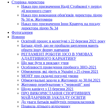
Сторінка директора
Наказ про призначення Надії Стойкової у період
дії воєнного стану
Наказ про виконання обов'язків директора ліцею
№ 34 м. Житомира
Наказ про призначення Інни Кравчук на посаду
директора ліцею № 34
Фотогалерея
Новини
Освітній процес в колегіумі з 22 березня 2021 року
Батьки дітей, що не пройшли щеплення мають
обрати іншу форму навчання
РЕГЛАМЕНТ РОБОТИ ЗЗСО В УМОВАХ
АДАПТИВНОГО КАРАНТИНУ
Що має бути в рюкзаку учня
Особливості проведення пробного ЗНО-2021
Обмеження, які діють в Україні з 25 січня 2021
МОНУ про складні погодні умови
Обмежувальні заходи в Житомирі до 30.04.2021
Житомир перебуватиме у "червоній" зоні
Щодо канікул з 13 березня 2021
ПРО ВИКОРИСТАННЯ СПОРТИВНИХ
МАЙДАНЧИКІВ ЗАКЛАДУ ОСВІТИ
До уваги батьків майбутніх першокласників
Правила літнього відпочинку