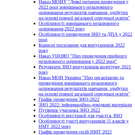
Наказ МОНУ "Деякі питання проведення у
2022 році зовнішнього незалежного
оцінювання результатів навчання, здобутих
на основі повної загальної середньої освіти"
Особливості зовнішнього незалежного
оцінювання 2022 року
Особливості проведення ЗНО та ДПА у 2022
році
Корисні посилання для випускників 2022
року
Наказ УЦОЯО "Про проведення пробного
незалежного оцінювання у 2022 році"
Результати ЗНО випускників колегіуму 2021
року
Наказ МОН України "Про організацію та
проведення зовнішнього незалежного
оцінювання результатів навчання, здобутих
на основі повної загальної середньої освіти"
Графік проведення ЗНО-2022
ЗНО 2022: інформаційно-довідкові матеріали
Путівник учасника ЗНО 2022
Особливості реєстрації для участі в ЗНО
Особливості участі випускників 11 класів у
НМТ 2022 року
Графік проведення сесій НМТ 2022