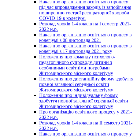
Наказ про організацію освітнього процесу
під час впровадження заходів із запобігання
поширенню гострої респіраторної хвороби
COVID-19 в колегіумі
Розклад уроків 1-4 класів на І семестр 2021-
2022 н.р.
Наказ про організацію освітнього процесу в
колегіумі з 08 листопада 2021
Наказ про організацію освітнього процесу в
колегіумі з 17 листопада 2021 року
Положення про команду психолого-
педагогічного супроводу дитини з
особливими освітніми потребами
Житомирського міського колегіуму
Положення про дистанційну форму здобуття
повної загальної середньої освіти
Житомирського міського колегіуму
Положення про індивідуальну форму
здобуття повної загальної середньої освіти
Житомирського міського колегіуму
Про організацію освітнього процесу у 2021-
2022 н.р.
Розклад уроків 1-4 класів на ІІ семестр 2021-
2022 н.р.
Наказ про організацію освітнього процесу у