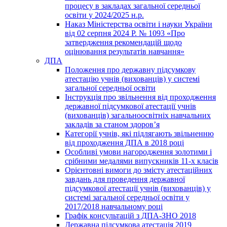
процесу в закладах загальної середньої
освіти у 2024/2025 н.р.
Наказ Міністерства освіти і науки України
від 02 серпня 2024 Р. № 1093 «Про
затвердження рекомендацій щодо
оцінювання результатів навчання»
ДПА
Положення про державну підсумкову
атестацію учнів (вихованців) у системі
загальної середньої освіти
Інструкція про звільнення від проходження
державної підсумкової атестації учнів
(вихованців) загальноосвітніх навчальних
закладів за станом здоров’я
Категорії учнів, які підлягають звільненню
від проходження ДПА в 2018 році
Особливі умови нагородження золотими і
срібними медалями випускників 11-х класів
Орієнтовні вимоги до змісту атестаційних
завдань для проведення державної
підсумкової атестації учнів (вихованців) у
системі загальної середньої освіти у
2017/2018 навчальному році
Графік консультацій з ДПА-ЗНО 2018
Державна підсумкова атестація 2019