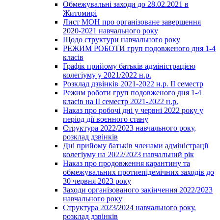
Обмежувальні заходи до 28.02.2021 в
Житомирі
Лист МОН про організоване завершення
2020-2021 навчального року
Щодо структури навчального року
РЕЖИМ РОБОТИ груп подовженого дня 1-4
класів
Графік прийому батьків адміністрацією
колегіуму у 2021/2022 н.р.
Розклад дзвінків 2021-2022 н.р. ІІ семестр
Режим роботи груп подовженого дня 1-4
класів на ІІ семестр 2021-2022 н.р.
Наказ про робочі дні у червні 2022 року у
період дії воєнного стану
Структура 2022/2023 навчального року,
розклад дзвінків
Дні прийому батьків членами адміністрації
колегіуму на 2022/2023 навчальний рік
Наказ про продовження карантину та
обмежувальних протиепідемічних заходів до
30 червня 2023 року
Заходи організованого закінчення 2022/2023
навчального року
Структура 2023/2024 навчального року,
розклад дзвінків