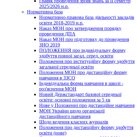
Графік проведення зрізів знань за ІІ семестр
2025/2026 н.р.
Нормативна база
Нормативно-правова база діяльності закладів
освіти 2018-2019 н.р.
Наказ МОН про затвердження порядку
проведення ДПА
Наказ МОН про підготовку до проведення
ЗНО 2019
ПОЛОЖЕННЯ про індивідуальну форму
здобуття повної загал. серед. освіти
Положення про інституційну форму здобуття
загальної середньої освіти
Положення МОН про дистанційну форму
навчання в ЗЗСО
Індивідуальна форма навчання в школі -
роз'яснення МОН
Новий Держстандарт базової середньої
освіти: основні положення за 5 хв
Нове у Положенні про дистанційне навчання
МОН України щодо організації
дистанційного навчання
Щодо ведення класних журналів
Положення про дистанційну форму здобуття
освіти (нове)