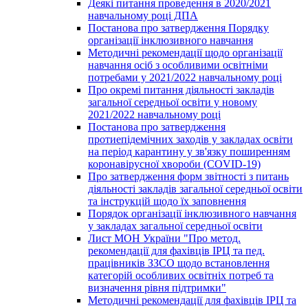
Деякі питання проведення в 2020/2021
навчальному році ДПА
Постанова про затвердження Порядку
організації інклюзивного навчання
Методичні рекомендації щодо організації
навчання осіб з особливими освітніми
потребами у 2021/2022 навчальному році
Про окремі питання діяльності закладів
загальної середньої освіти у новому
2021/2022 навчальному році
Постанова про затвердження
протиепідемічних заходів у закладах освіти
на період карантину у зв'язку поширенням
коронавірусної хвороби (COVID-19)
Про затвердження форм звітності з питань
діяльності закладів загальної середньої освіти
та інструкцій щодо їх заповнення
Порядок організації інклюзивного навчання
у закладах загальної середньої освіти
Лист МОН України "Про метод.
рекомендації для фахівців ІРЦ та пед.
працівників ЗЗСО щодо встановлення
категорій особливих освітніх потреб та
визначення рівня підтримки"
Методичні рекомендації для фахівців ІРЦ та