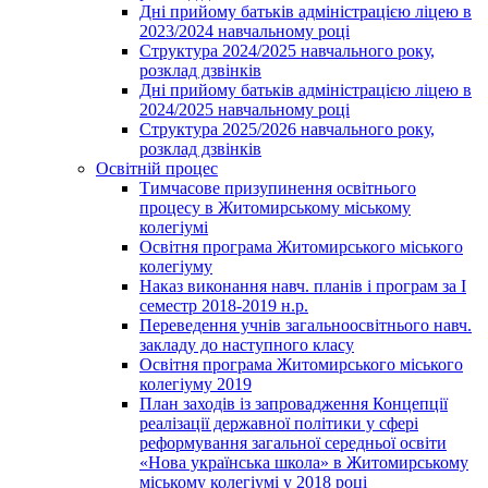
Дні прийому батьків адміністрацією ліцею в
2023/2024 навчальному році
Структура 2024/2025 навчального року,
розклад дзвінків
Дні прийому батьків адміністрацією ліцею в
2024/2025 навчальному році
Структура 2025/2026 навчального року,
розклад дзвінків
Освітній процес
Тимчасове призупинення освітнього
процесу в Житомирському міському
колегіумі
Освітня програма Житомирського міського
колегіуму
Наказ виконання навч. планів і програм за І
семестр 2018-2019 н.р.
Переведення учнів загальноосвітнього навч.
закладу до наступного класу
Освітня програма Житомирського міського
колегіуму 2019
План заходів із запровадження Концепції
реалізації державної політики у сфері
реформування загальної середньої освіти
«Нова українська школа» в Житомирському
міському колегіумі у 2018 році