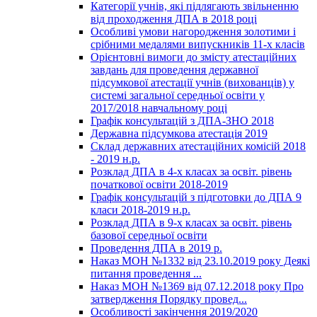
Категорії учнів, які підлягають звільненню
від проходження ДПА в 2018 році
Особливі умови нагородження золотими і
срібними медалями випускників 11-х класів
Орієнтовні вимоги до змісту атестаційних
завдань для проведення державної
підсумкової атестації учнів (вихованців) у
системі загальної середньої освіти у
2017/2018 навчальному році
Графік консультацій з ДПА-ЗНО 2018
Державна підсумкова атестація 2019
Склад державних атестаційних комісій 2018
- 2019 н.р.
Розклад ДПА в 4-х класах за освіт. рівень
початкової освіти 2018-2019
Графік консультацій з підготовки до ДПА 9
класи 2018-2019 н.р.
Розклад ДПА в 9-х класах за освіт. рівень
базової середньої освіти
Проведення ДПА в 2019 р.
Наказ МОН №1332 від 23.10.2019 року Деякі
питання проведення ...
Наказ МОН №1369 від 07.12.2018 року Про
затвердження Порядку провед...
Особливості закінчення 2019/2020