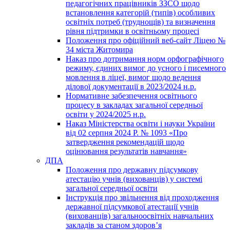
педагогічних працівників ЗЗСО щодо
встановлення категорій (типів) особливих
освітніх потреб (труднощів) та визначення
рівня підтримки в освітньому процесі
Положення про офіційний веб-сайт Ліцею №
34 міста Житомира
Наказ про дотримання норм орфографічного
режиму, єдиних вимог до усного і писемного
мовлення в ліцеї, вимог щодо ведення
ділової документації в 2023/2024 н.р.
Нормативне забезпечення освітнього
процесу в закладах загальної середньої
освіти у 2024/2025 н.р.
Наказ Міністерства освіти і науки України
від 02 серпня 2024 Р. № 1093 «Про
затвердження рекомендацій щодо
оцінювання результатів навчання»
ДПА
Положення про державну підсумкову
атестацію учнів (вихованців) у системі
загальної середньої освіти
Інструкція про звільнення від проходження
державної підсумкової атестації учнів
(вихованців) загальноосвітніх навчальних
закладів за станом здоров’я