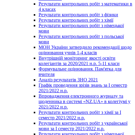
Результати контрольних робіт з математики в
4 класах
Результати контрольних робіт з фізики
Результати контрольних робіт з хімії
Результати контрольних робіт з німецької
мови
Результати контрольних робіт з польської
мови
МОН України затвердило рекомендації щодо
оцінювання учнів 1-4 класів
Внутрішній моніторинг якості освіти
колегіантів за 2020/2021 н.р. 5-11 класи
Формувальне оцінювання. Пам'ятка для
вчителя
Аналіз результатів ЗНО 2021
Графік проведення зрізів знань за І семестр
2021/2022 н.р.
Впровадження електронного журналу та
щоденника в системі «NZ.UA» в колегіумі у
2021/2022 н.р.
Результати контрольних робіт з хімії за І
семестр 2021/2022 н.р.
Результати контрольних робіт з української
мови за І семестр 2021/2022 н.р.
Результати контрольних робіт з німецької