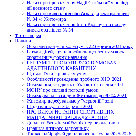
Наказ про призначення Надії Стойкової у період
дії воєнного стану
Наказ про виконання обов'язків директора ліцею
№ 34 м. Житомира
Наказ про призначення Інни Кравчук на посаду
директора ліцею № 34
Фотогалерея
Новини
Освітній процес в колегіумі з 22 березня 2021 року
Батьки дітей, що не пройшли щеплення мають
обрати іншу форму навчання
РЕГЛАМЕНТ РОБОТИ ЗЗСО В УМОВАХ
АДАПТИВНОГО КАРАНТИНУ
Що має бути в рюкзаку учня
Особливості проведення пробного ЗНО-2021
Обмеження, які діють в Україні з 25 січня 2021
МОНУ про складні погодні умови
Обмежувальні заходи в Житомирі до 30.04.2021
Житомир перебуватиме у "червоній" зоні
Щодо канікул з 13 березня 2021
ПРО ВИКОРИСТАННЯ СПОРТИВНИХ
МАЙДАНЧИКІВ ЗАКЛАДУ ОСВІТИ
До уваги батьків майбутніх першокласників
Правила літнього відпочинку
Триває набір дітей до першого класу на 2025/2026