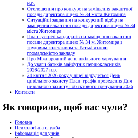
н.р.
Оголошення про конкурс на заміщення вакантної
посади директора ліцею № 34 міста Житомира
Ситуаційні завдання на конкурсний відбір на
заміщення вакантної посади директора ліцею № 34
міста Житомира
План зустрічі кандидатів на заміщення вакантної
посади директора ліцею № 34 м. Житомира з
трудовим колективом та батьківською
громадськістю закладу
Про Міжнародний день шкільного харчування
До уваги батьків майбутніх першокласників
2026/2027 н.р.
24 квітня 2026 року у ліцеї відбудеться День
цивільного захисту План, графік проведення Дня
цивільного захисту і об'єктового тренування 2026
Контакти
Як говорили, щоб вас чули?
Головна
Психологічна служба
Інформація для учнів