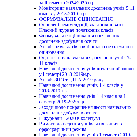
за ІІ семестр 2024/2025 н.р.
Моніторинг навчальних досягнень учнів 5-11
класів у 2018-2019 н.р.
ФОРМУВАЛЬНЕ ОЦІНЮВАННЯ
Оновлені рекомендації, як заповнювати
Класний журнал початкових класів
Формувальне оцінювання навчальних
досягнень здобувачів освіти
Аналіз результатів зовнішнього незалежного
оцінювання
Оцінювання навчальних досягнень учнів 5-
11 класів
Навчальні досягнення унів початкової щколи
у І семетрі 2018-2019н.р.
Аналіз ЗНО та ДПА 2019 року
Навчальні досягнення учнів 1-4 класів у
2018-2019н.р.
Навчальні досягнення унів 1-4 класів за І
семестр 2019-2020н.р.
Заходи щодо покращення якості навчальних
досягнень здобувачів освіти
Е-журнали - 2020 в колегіумі
Вимоги до ведення учнівських зошитів і
орфографічний режим
Навчальні досягнення учнів 1 семестр 2019-