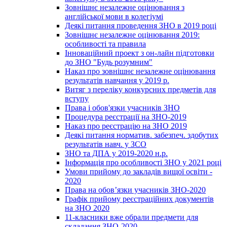
Зовнішнє незалежне оцінювання з
англійської мови в колегіумі
Деякі питання проведення ЗНО в 2019 році
Зовнішнє незалежне оцінювання 2019:
особливості та правила
Інноваційний проект з он-лайн підготовки
до ЗНО "Будь розумним"
Наказ про зовнішнє незалежне оцінювання
результатів навчання у 2019 р.
Витяг з переліку конкурсних предметів для
вступу
Права і обов'язки учасників ЗНО
Процедура реєстрації на ЗНО-2019
Наказ про реєстрацію на ЗНО 2019
Деякі питання норматив. забезпеч. здобутих
результатів навч. у ЗСО
ЗНО та ДПА у 2019-2020 н.р.
Інформація про особливості ЗНО у 2021 році
Умови прийому до закладів вищої освіти -
2020
Права на обов’язки учасників ЗНО-2020
Графік прийому реєстраційних документів
на ЗНО 2020
11-класники вже обрали предмети для
складання ЗНО-2020