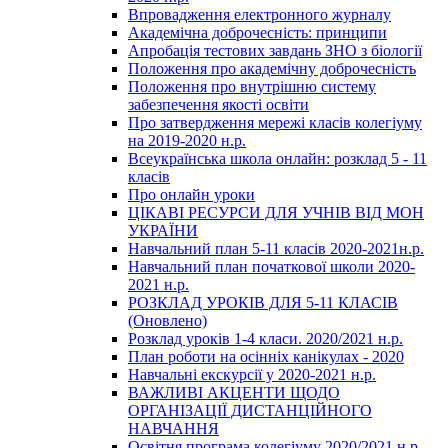
Впровадження електронного журналу
Академічна доброчесність: принципи
Апробація тестових завдань ЗНО з біології
Положення про академічну доброчесність
Положення про внутрішню систему
забезпечення якості освіти
Про затвердження мережі класів колегіуму
на 2019-2020 н.р.
Всеукраїнська школа онлайн: розклад 5 - 11
класів
Про онлайн уроки
ЦІКАВІ РЕСУРСИ ДЛЯ УЧНІВ ВІД МОН
УКРАЇНИ
Навчальний план 5-11 класів 2020-2021н.р.
Навчальний план початкової школи 2020-
2021 н.р.
РОЗКЛАД УРОКІВ ДЛЯ 5-11 КЛАСІВ
(Оновлено)
Розклад уроків 1-4 класи. 2020/2021 н.р.
План роботи на осінніх канікулах - 2020
Навчальні екскурсії у 2020-2021 н.р.
ВАЖЛИВІ АКЦЕНТИ ЩОДО
ОРГАНІЗАЦІЇ ДИСТАНЦІЙНОГО
НАВЧАННЯ
Освітня програма колегіуму 2020/2021 н.р.