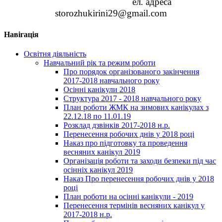
ел. адреса
storozhukirini
29@
gmail
.
com
Навігація
Освітня діяльність
Навчальний рік та режим роботи
Про порядок організованого закінчення
2017-2018 навчального року
Осінні канікули 2018
Структура 2017 - 2018 навчального року
План роботи ЖМК на зимових канікулах з
22.12.18 по 11.01.19
Розклад дзвінків 2017-2018 н.р.
Перенесення робочих днів у 2018 році
Наказ про підготовку та проведення
весняних канікул 2019
Організація роботи та заходи безпеки під час
осінніх канікул 2019
Наказ Про перенесення робочих днів у 2018
році
План роботи на осінні канікули - 2019
Перенесення термінів весняних канікул у
2017-2018 н.р.