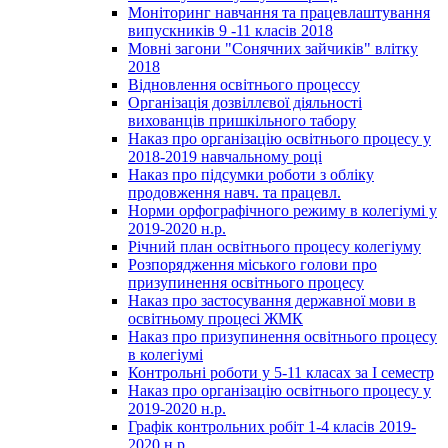
Моніторинг навчання та працевлаштування
випускників 9 -11 класів 2018
Мовні загони "Сонячних зайчиків" влітку
2018
Відновлення освітнього процессу
Організація дозвіллєвої діяльності
вихованців пришкільного табору
Наказ про організацію освітнього процесу у
2018-2019 навчальному році
Наказ про підсумки роботи з обліку
продовження навч. та працевл.
Норми орфографічного режиму в колегіумі у
2019-2020 н.р.
Річний план освітнього процесу колегіуму
Розпорядження міського голови про
призупинення освітнього процесу
Наказ про застосування державної мови в
освітньому процесі ЖМК
Наказ про призупинення освітнього процесу
в колегіумі
Контрольні роботи у 5-11 класах за І семестр
Наказ про організацію освітнього процесу у
2019-2020 н.р.
Графік контрольних робіт 1-4 класів 2019-
2020 н.р.