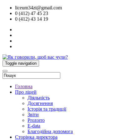
liceum34zt@gmail.com
0 (412) 47 45 23
0 (412) 43 14 19
Toggle navigation
Головна
Про ліцей
Діяльність
Досягнення
Історія та традиції
Звіти
Prozorro
E-data
Благодійна допомога
Сторінка директора