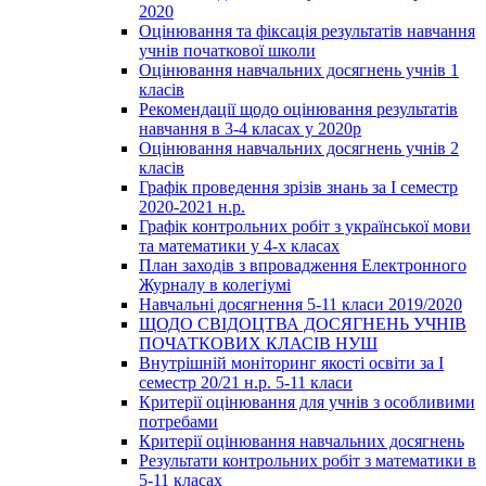
2020
Оцінювання та фіксація результатів навчання
учнів початкової школи
Оцінювання навчальних досягнень учнів 1
класів
Рекомендації щодо оцінювання результатів
навчання в 3-4 класах у 2020р
Оцінювання навчальних досягнень учнів 2
класів
Графік проведення зрізів знань за І семестр
2020-2021 н.р.
Графік контрольних робіт з української мови
та математики у 4-х класах
План заходів з впровадження Електронного
Журналу в колегіумі
Навчальні досягнення 5-11 класи 2019/2020
ЩОДО СВІДОЦТВА ДОСЯГНЕНЬ УЧНІВ
ПОЧАТКОВИХ КЛАСІВ НУШ
Внутрішній моніторинг якості освіти за І
семестр 20/21 н.р. 5-11 класи
Критерії оцінювання для учнів з особливими
потребами
Критерії оцінювання навчальних досягнень
Результати контрольних робіт з математики в
5-11 класах