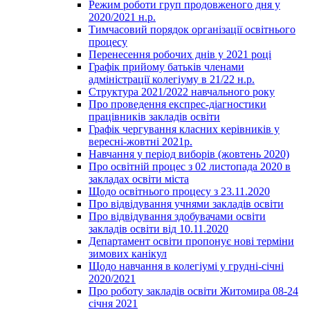
Режим роботи груп продовженого дня у
2020/2021 н.р.
Тимчасовий порядок організації освітнього
процесу
Перенесення робочих днів у 2021 році
Графік прийому батьків членами
адміністрації колегіуму в 21/22 н.р.
Структура 2021/2022 навчального року
Про проведення експрес-діагностики
працівників закладів освіти
Графік чергування класних керівників у
вересні-жовтні 2021р.
Навчання у період виборів (жовтень 2020)
Про освітній процес з 02 листопада 2020 в
закладах освіти міста
Щодо освітнього процесу з 23.11.2020
Про відвідування учнями закладів освіти
Про відвідування здобувачами освіти
закладів освіти від 10.11.2020
Департамент освіти пропонує нові терміни
зимових канікул
Щодо навчання в колегіумі у грудні-січні
2020/2021
Про роботу закладів освіти Житомира 08-24
січня 2021