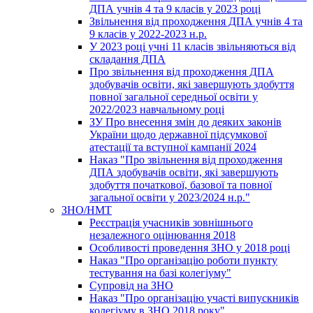
ДПА учнів 4 та 9 класів у 2023 році
Звільнення від проходження ДПА учнів 4 та
9 класів у 2022-2023 н.р.
У 2023 році учні 11 класів звільняються від
складання ДПА
Про звільнення від проходження ДПА
здобувачів освіти, які завершують здобуття
повної загальної середньої освіти у
2022/2023 навчальному році
ЗУ Про внесення змін до деяких законів
України щодо державної підсумкової
атестації та вступної кампанії 2024
Наказ "Про звільнення від проходження
ДПА здобувачів освіти, які завершують
здобуття початкової, базової та повної
загальної освіти у 2023/2024 н.р."
ЗНО/НМТ
Реєстрація учасників зовнішнього
незалежного оцінювання 2018
Особливості проведення ЗНО у 2018 році
Наказ "Про організацію роботи пункту
тестування на базі колегіуму"
Супровід на ЗНО
Наказ "Про організацію участі випускників
колегіуму в ЗНО 2018 року"