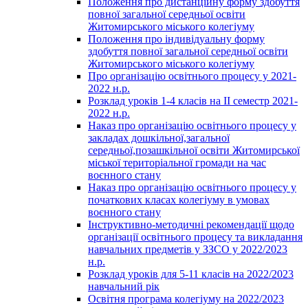
Положення про дистанційну форму здобуття
повної загальної середньої освіти
Житомирського міського колегіуму
Положення про індивідуальну форму
здобуття повної загальної середньої освіти
Житомирського міського колегіуму
Про організацію освітнього процесу у 2021-
2022 н.р.
Розклад уроків 1-4 класів на ІІ семестр 2021-
2022 н.р.
Наказ про організацію освітнього процесу у
закладах дошкільної,загальної
середньої,позашкільної освіти Житомирської
міської територіальної громади на час
воєнного стану
Наказ про організацію освітнього процесу у
початкових класах колегіуму в умовах
воєнного стану
Інструктивно-методичні рекомендації щодо
організації освітнього процесу та викладання
навчальних предметів у ЗЗСО у 2022/2023
н.р.
Розклад уроків для 5-11 класів на 2022/2023
навчальний рік
Освітня програма колегіуму на 2022/2023