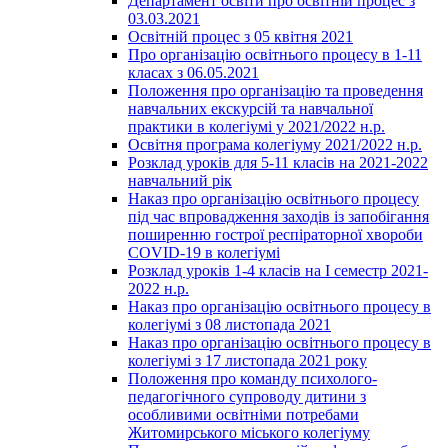
Департамент освіти про освітній процес з
03.03.2021
Освітній процес з 05 квітня 2021
Про організацію освітнього процесу в 1-11
класах з 06.05.2021
Положення про організацію та проведення
навчальних екскурсій та навчальної
практики в колегіумі у 2021/2022 н.р.
Освітня програма колегіуму 2021/2022 н.р.
Розклад уроків для 5-11 класів на 2021-2022
навчальний рік
Наказ про організацію освітнього процесу
під час впровадження заходів із запобігання
поширенню гострої респіраторної хвороби
COVID-19 в колегіумі
Розклад уроків 1-4 класів на І семестр 2021-
2022 н.р.
Наказ про організацію освітнього процесу в
колегіумі з 08 листопада 2021
Наказ про організацію освітнього процесу в
колегіумі з 17 листопада 2021 року
Положення про команду психолого-
педагогічного супроводу дитини з
особливими освітніми потребами
Житомирського міського колегіуму