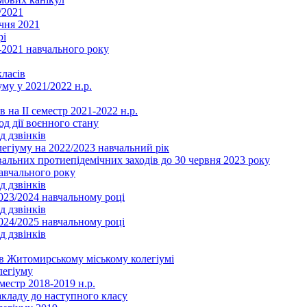
/2021
чня 2021
рі
2021 навчального року
ласів
му у 2021/2022 н.р.
 на ІІ семестр 2021-2022 н.р.
од дії воєнного стану
д дзвінків
легіуму на 2022/2023 навчальний рік
льних протиепідемічних заходів до 30 червня 2023 року
навчального року
д дзвінків
2023/2024 навчальному році
д дзвінків
2024/2025 навчальному році
д дзвінків
в Житомирському міському колегіумі
легіуму
местр 2018-2019 н.р.
акладу до наступного класу