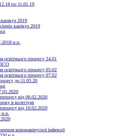
2.18 по 11.01.19
 канікул 2019
сінніх канікул 2019
оці
-2018 н.р.
я освітнього процесу 24.01
ЗЗСО
я освітнього процесу 05.02
я освітнього процесу 07.02
оцесу до 11.05.20
оці
7.01.2020
роцесу від 06.02.2020
року в колегіумі
роцесу від 10.02.2020
 н.р.
.2020
ення коронавірусної інфекції
20 н.р.