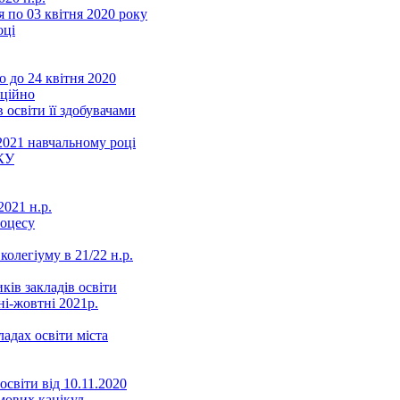
 по 03 квітня 2020 року
оці
 до 24 квітня 2020
нційно
 освіти її здобувачами
2021 навчальному році
КУ
021 н.р.
роцесу
колегіуму в 21/22 н.р.
ків закладів освіти
ні-жовтні 2021р.
ладах освіти міста
освіти від 10.11.2020
мових канікул