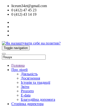
liceum34zt@gmail.com
0 (412) 47 45 23
0 (412) 43 14 19
Toggle navigation
Головна
Про ліцей
Діяльність
Досягнення
Історія та традиції
Звіти
Prozorro
E-data
Благодійна допомога
Сторінка директора