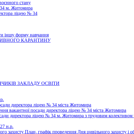
 воєнного стану
 34 м. Житомира
ектора ліцею № 34
ти іншу форму навчання
ТИВНОГО КАРАНТИНУ
ЧИКІВ ЗАКЛАДУ ОСВІТИ
р.
осади директора ліцею № 34 міста Житомира
щення вакантної посади директора ліцею № 34 міста Житомира
осади директора ліцею № 34 м. Житомира з трудовим колективом 
27 н.р.
ьного захисту План, графік проведення Дня цивільного захисту і 