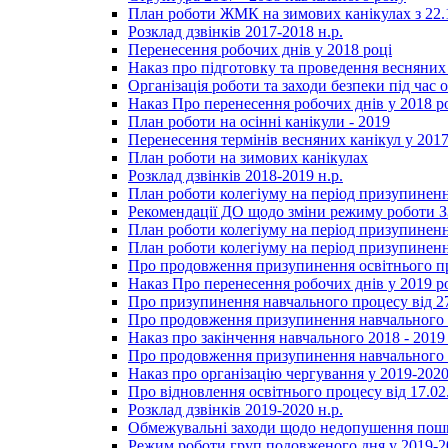
План роботи ЖМК на зимових канікулах з 22.1
Розклад дзвінків 2017-2018 н.р.
Перенесення робочих днів у 2018 році
Наказ про підготовку та проведення весняних
Організація роботи та заходи безпеки під час о
Наказ Про перенесення робочих днів у 2018 р
План роботи на осінні канікули - 2019
Перенесення термінів весняних канікул у 2017
План роботи на зимових канікулах
Розклад дзвінків 2018-2019 н.р.
План роботи колегіуму на період призупиненн
Рекомендації ДО щодо зміни режиму роботи 
План роботи колегіуму на період призупиненн
План роботи колегіуму на період призупиненн
Про продовження призупинення освітнього пр
Наказ Про перенесення робочих днів у 2019 р
Про призупинення навчального процесу від 2
Про продовження призупинення навчального п
Наказ про закінчення навчального 2018 - 2019 
Про продовження призупинення навчального п
Наказ про організацію чергування у 2019-2020
Про відновлення освітнього процесу від 17.02
Розклад дзвінків 2019-2020 н.р.
Обмежувальні заходи щодо недопушення пошир
Режим роботи груп подовженого дня у 2019-20