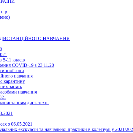
КРАЇНИ
н.р.
ено)
Ї ДИСТАНЦІЙНОГО НАВЧАННЯ
0
2021
 5-11 класів
ення COVID-19 з 23.11.20
тинної зони
ійного навчання
ас карантину
ьних занять
 засобами навчання
021
икористанням дист. техн.
03.2021
сах з 06.05.2021
альних екскурсій та навчальної практики в колегіумі у 2021/202