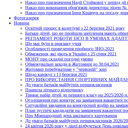
Наказ про призначення Надії Стойкової у період дії
Наказ про виконання обов'язків директора ліцею №
Наказ про призначення Інни Кравчук на посаду дир
Фотогалерея
Новини
Освітній процес в колегіумі з 22 березня 2021 року
Батьки дітей, що не пройшли щеплення мають обра
РЕГЛАМЕНТ РОБОТИ ЗЗСО В УМОВАХ АДАП
Що має бути в рюкзаку учня
Особливості проведення пробного ЗНО-2021
Обмеження, які діють в Україні з 25 січня 2021
МОНУ про складні погодні умови
Обмежувальні заходи в Житомирі до 30.04.2021
Житомир перебуватиме у "червоній" зоні
Щодо канікул з 13 березня 2021
ПРО ВИКОРИСТАННЯ СПОРТИВНИХ МАЙДАН
До уваги батьків майбутніх першокласників
Правила літнього відпочинку
Триває набір дітей до першого класу на 2025/2026 н.
Оголошення про конкурс на заміщення вакантної п
Ситуаційні завдання на конкурсний відбір на замі
План зустрічі кандидатів на заміщення вакантної п
Про Міжнародний день шкільного харчування
До уваги батьків майбутніх першокласників 2026/20
24 квітня 2026 року у ліцеї відбудеться День цивіл