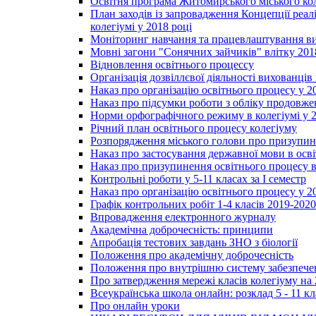
Освітня програма Житомирського міського ко
План заходів із запровадження Концепції реал
колегіумі у 2018 році
Моніторинг навчання та працевлаштування вип
Мовні загони "Сонячних зайчиків" влітку 201
Відновлення освітнього процессу
Організація дозвіллєвої діяльності вихованці
Наказ про організацію освітнього процесу у 2
Наказ про підсумки роботи з обліку продовжен
Норми орфографічного режиму в колегіумі у 2
Річний план освітнього процесу колегіуму
Розпорядження міського голови про призупин
Наказ про застосування державної мови в ос
Наказ про призупинення освітнього процесу в
Контрольні роботи у 5-11 класах за І семестр
Наказ про організацію освітнього процесу у 20
Графік контрольних робіт 1-4 класів 2019-2020
Впровадження електронного журналу
Академічна доброчесність: принципи
Апробація тестових завдань ЗНО з біології
Положення про академічну доброчесність
Положення про внутрішню систему забезпечен
Про затвердження мережі класів колегіуму на 
Всеукраїнська школа онлайн: розклад 5 - 11 кл
Про онлайн уроки