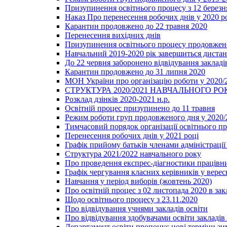
Призупинення освітнього процесу з 12 березня
Наказ Про перенесення робочих днів у 2020 р
Карантин продовжено до 22 травня 2020
Перенесення вихідних днів
Призупинення освітнього процесу продовжено
Навчальний 2019-2020 рік завершиться диста
До 22 червня заборонено відвідування закладів
Карантин продовжено до 31 липня 2020
МОН України про організацію роботи у 2020/
СТРУКТУРА 2020/2021 НАВЧАЛЬНОГО РО
Розклад дзінків 2020-2021 н.р.
Освітній процес призупинено до 11 травня
Режим роботи груп продовженого дня у 2020/2
Тимчасовий порядок організації освітнього п
Перенесення робочих днів у 2021 році
Графік прийому батьків членами адміністрації 
Структура 2021/2022 навчального року
Про проведення експрес-діагностики працівни
Графік чергування класних керівників у верес
Навчання у період виборів (жовтень 2020)
Про освітній процес з 02 листопада 2020 в зак
Щодо освітнього процесу з 23.11.2020
Про відвідування учнями закладів освіти
Про відвідування здобувачами освіти закладів 
Департамент освіти пропонує нові терміни зи