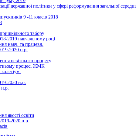
легіуму 2019
ізації державної політики у сфері реформування загальної серед
ускників 9 -11 класів 2018
8
в пришкільного табору
018-2019 навчальному році
ня навч. та працевл.
019-2020 н.р.
ення освітнього процесу
вітньому процесі ЖМК
 колегіумі
19-2020 н.р.
 н.р.
ня якості освіти
2019-2020 н.р.
асів