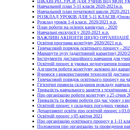
ЦІКАВІ РЕСУРСИ ДЛЯ УЧНІВ ВІД МОН У
Навчальний план 5-11 класів 2020-2021н.р.
Навчальний план початкової школи 2020-2021 
РОЗКЛАД УРОКІВ ДЛЯ 5-11 КЛАСІВ (Оновл
Розклад уроків 1-4 класи. 2020/2021 н.р.
План роботи на осінніх канікулах - 2020
Навчальні екскурсії у 2020-2021 н.р.
ВАЖЛИВІ АКЦЕНТИ ЩОДО ОРГАНІЗАЦІ
Освітня програма колегіуму 2020/2021 н.р.
Тимчасовий порядок освітнього процесу - 202
Маршрути руху (адаптивний карантин) 2020/
Інструменти дистанційного навчання для учнів
Освітній процес в умовах недопущення пошир
Алгоритм роботи колегіуму залежно від каран
Вчимося з використанням технологій дистанц
Тимчасовий порядок освітнього процесу на ч
Гігієнічні правила складання розкладу навчал
Тривалість навчального заняття з технічними
Про організацію роботи колегіуму з 25 січня 2
Тривалість та форми роботи під час уроку з в
Освітній процес у складних погодних умовах
Департамент освіти про освітній процес з 03.
Освітній процес з 05 квітня 2021
Про організацію освітнього процесу в 1-11 кла
Положення про організацію та проведення навч