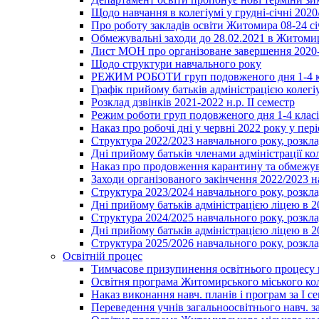
Щодо навчання в колегіумі у грудні-січні 2020
Про роботу закладів освіти Житомира 08-24 сі
Обмежувальні заходи до 28.02.2021 в Житоми
Лист МОН про організоване завершення 2020-
Щодо структури навчального року
РЕЖИМ РОБОТИ груп подовженого дня 1-4 к
Графік прийому батьків адміністрацією колегіу
Розклад дзвінків 2021-2022 н.р. ІІ семестр
Режим роботи груп подовженого дня 1-4 класів
Наказ про робочі дні у червні 2022 року у пері
Структура 2022/2023 навчального року, розкла
Дні прийому батьків членами адміністрації ко
Наказ про продовження карантину та обмежува
Заходи організованого закінчення 2022/2023 
Структура 2023/2024 навчального року, розкла
Дні прийому батьків адміністрацією ліцею в 
Структура 2024/2025 навчального року, розкла
Дні прийому батьків адміністрацією ліцею в 
Структура 2025/2026 навчального року, розкла
Освітній процес
Тимчасове призупинення освітнього процесу 
Освітня програма Житомирського міського ко
Наказ виконання навч. планів і програм за І се
Переведення учнів загальноосвітнього навч. з