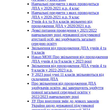
Навчальні предмети з яких проводиться
ДПА у 2020-2021 н.р. 4 клас
Навчальні предмети з яких проводиться
ДПА у 2020-2021 н.р. 9 клас
Учнів 4-х та 9-х класів звільнено від
проходження ДПА у 2020/2021 н.р.
Деякі питання проведення у 2021/2022
навчальному році державної підсумкової
атестації осіб, які здобувають загальну
середню освіту
Звільнення від проходження ДПА учнів 4 та
9 класів
Наказ МОН Про звільнення від проходження
ДПА учнів 4 та 9 класів у 2023 році
Звільнення від проходження ДПА учнів 4 та
9 класів у 2022-2023 н.р.
У 2023 році учні 11 класів звільняються від
складання ДПА
Про звільнення від проходження ДПА
здобувачів освіти, які завершують здобуття
повної загальної середньої освіти у
2022/2023 навчальному році
ЗУ Про внесення змін до деяких законів
України щодо державної підсумкової
атестації та вступної кампанії 2024