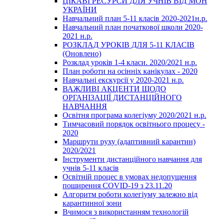
ЦІКАВІ РЕСУРСИ ДЛЯ УЧНІВ ВІД МОН
УКРАЇНИ
Навчальний план 5-11 класів 2020-2021н.р.
Навчальний план початкової школи 2020-
2021 н.р.
РОЗКЛАД УРОКІВ ДЛЯ 5-11 КЛАСІВ
(Оновлено)
Розклад уроків 1-4 класи. 2020/2021 н.р.
План роботи на осінніх канікулах - 2020
Навчальні екскурсії у 2020-2021 н.р.
ВАЖЛИВІ АКЦЕНТИ ЩОДО
ОРГАНІЗАЦІЇ ДИСТАНЦІЙНОГО
НАВЧАННЯ
Освітня програма колегіуму 2020/2021 н.р.
Тимчасовий порядок освітнього процесу -
2020
Маршрути руху (адаптивний карантин)
2020/2021
Інструменти дистанційного навчання для
учнів 5-11 класів
Освітній процес в умовах недопущення
поширення COVID-19 з 23.11.20
Алгоритм роботи колегіуму залежно від
карантинної зони
Вчимося з використанням технологій