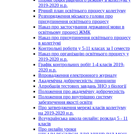
2019-2020 н.р.
Річний план освітнього процесу колегіуму
Розпорядження міського голови про
призупинення освітнього процесу
Наказ про застосування державної мови в
освітньому процесі ЖМК
Наказ про призупинення освітнього процесу
в колегіумі
Контрольні роботи у 5-11 класах за І семестр
Наказ про організацію освітнього процесу у
2019-2020 н.р.
Графік контрольних робіт 1-4 класів 2019-
2020 н.р.
Впровадження електронного журналу
Академічна доброчесність: принципи
Апробація тестових завдань ЗНО з біології
Положення про академічну доброчесність
Положення про внутрішню систему
забезпечення якості освіти
Про затвердження мережі класів колегіуму
на 2019-2020 н.р.
Всеукраїнська школа онлайн: розклад 5 - 11
класів
Про онлайн уроки