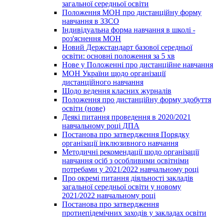
загальної середньої освіти
Положення МОН про дистанційну форму
навчання в ЗЗСО
Індивідуальна форма навчання в школі -
роз'яснення МОН
Новий Держстандарт базової середньої
освіти: основні положення за 5 хв
Нове у Положенні про дистанційне навчання
МОН України щодо організації
дистанційного навчання
Щодо ведення класних журналів
Положення про дистанційну форму здобуття
освіти (нове)
Деякі питання проведення в 2020/2021
навчальному році ДПА
Постанова про затвердження Порядку
організації інклюзивного навчання
Методичні рекомендації щодо організації
навчання осіб з особливими освітніми
потребами у 2021/2022 навчальному році
Про окремі питання діяльності закладів
загальної середньої освіти у новому
2021/2022 навчальному році
Постанова про затвердження
протиепідемічних заходів у закладах освіти