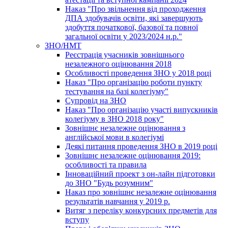
Наказ "Про звільнення від проходження
ДПА здобувачів освіти, які завершують
здобуття початкової, базової та повної
загальної освіти у 2023/2024 н.р."
ЗНО/НМТ
Реєстрація учасників зовнішнього
незалежного оцінювання 2018
Особливості проведення ЗНО у 2018 році
Наказ "Про організацію роботи пункту
тестування на базі колегіуму"
Супровід на ЗНО
Наказ "Про організацію участі випускників
колегіуму в ЗНО 2018 року"
Зовнішнє незалежне оцінювання з
англійської мови в колегіумі
Деякі питання проведення ЗНО в 2019 році
Зовнішнє незалежне оцінювання 2019:
особливості та правила
Інноваційний проект з он-лайн підготовки
до ЗНО "Будь розумним"
Наказ про зовнішнє незалежне оцінювання
результатів навчання у 2019 р.
Витяг з переліку конкурсних предметів для
вступу