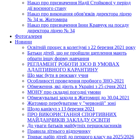
Наказ про призначення Надії Стойкової у період
дії воєнного стану
Наказ про виконання обов'язків директора ліцею
№ 34 м. Житомира
Наказ про призначення Інни Кравчук на посаду
директора ліцею № 34
Фотогалерея
Новини
Освітній процес в колегіумі з 22 березня 2021 року
Батьки дітей, що не пройшли щеплення мають
обрати іншу форму навчання
РЕГЛАМЕНТ РОБОТИ ЗЗСО В УМОВАХ
АДАПТИВНОГО КАРАНТИНУ
Що має бути в рюкзаку учня
Особливості проведення пробного ЗНО-2021
Обмеження, які діють в Україні з 25 січня 2021
МОНУ про складні погодні умови
Обмежувальні заходи в Житомирі до 30.04.2021
Житомир перебуватиме у "червоній" зоні
Щодо канікул з 13 березня 2021
ПРО ВИКОРИСТАННЯ СПОРТИВНИХ
МАЙДАНЧИКІВ ЗАКЛАДУ ОСВІТИ
До уваги батьків майбутніх першокласників
Правила літнього відпочинку
Триває набір дітей до першого класу на 2025/2026