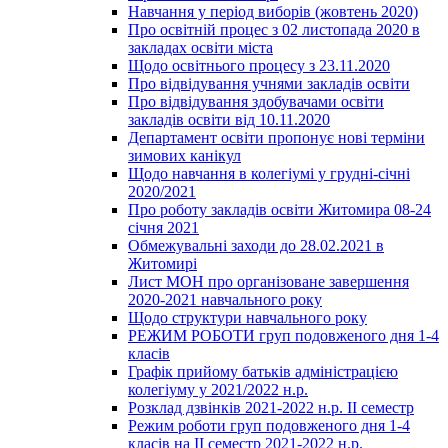
Навчання у період виборів (жовтень 2020)
Про освітній процес з 02 листопада 2020 в
закладах освіти міста
Щодо освітнього процесу з 23.11.2020
Про відвідування учнями закладів освіти
Про відвідування здобувачами освіти
закладів освіти від 10.11.2020
Департамент освіти пропонує нові терміни
зимових канікул
Щодо навчання в колегіумі у грудні-січні
2020/2021
Про роботу закладів освіти Житомира 08-24
січня 2021
Обмежувальні заходи до 28.02.2021 в
Житомирі
Лист МОН про організоване завершення
2020-2021 навчального року
Щодо структури навчального року
РЕЖИМ РОБОТИ груп подовженого дня 1-4
класів
Графік прийому батьків адміністрацією
колегіуму у 2021/2022 н.р.
Розклад дзвінків 2021-2022 н.р. ІІ семестр
Режим роботи груп подовженого дня 1-4
класів на ІІ семестр 2021-2022 н.р.