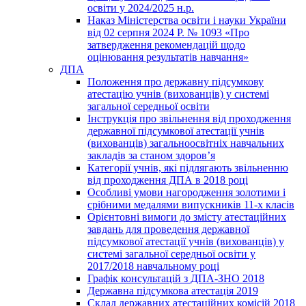
освіти у 2024/2025 н.р.
Наказ Міністерства освіти і науки України
від 02 серпня 2024 Р. № 1093 «Про
затвердження рекомендацій щодо
оцінювання результатів навчання»
ДПА
Положення про державну підсумкову
атестацію учнів (вихованців) у системі
загальної середньої освіти
Інструкція про звільнення від проходження
державної підсумкової атестації учнів
(вихованців) загальноосвітніх навчальних
закладів за станом здоров’я
Категорії учнів, які підлягають звільненню
від проходження ДПА в 2018 році
Особливі умови нагородження золотими і
срібними медалями випускників 11-х класів
Орієнтовні вимоги до змісту атестаційних
завдань для проведення державної
підсумкової атестації учнів (вихованців) у
системі загальної середньої освіти у
2017/2018 навчальному році
Графік консультацій з ДПА-ЗНО 2018
Державна підсумкова атестація 2019
Склад державних атестаційних комісій 2018