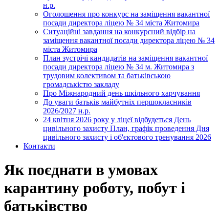
н.р.
Оголошення про конкурс на заміщення вакантної
посади директора ліцею № 34 міста Житомира
Ситуаційні завдання на конкурсний відбір на
заміщення вакантної посади директора ліцею № 34
міста Житомира
План зустрічі кандидатів на заміщення вакантної
посади директора ліцею № 34 м. Житомира з
трудовим колективом та батьківською
громадськістю закладу
Про Міжнародний день шкільного харчування
До уваги батьків майбутніх першокласників
2026/2027 н.р.
24 квітня 2026 року у ліцеї відбудеться День
цивільного захисту План, графік проведення Дня
цивільного захисту і об'єктового тренування 2026
Контакти
Як поєднати в умовах
карантину роботу, побут і
батьківство