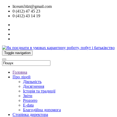
liceum34zt@gmail.com
0 (412) 47 45 23
0 (412) 43 14 19
Toggle navigation
Головна
Про ліцей
Діяльність
Досягнення
Історія та традиції
Звіти
Prozorro
E-data
Благодійна допомога
Сторінка директора