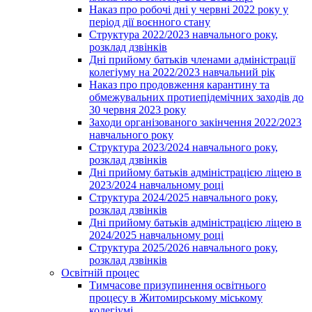
Наказ про робочі дні у червні 2022 року у
період дії воєнного стану
Структура 2022/2023 навчального року,
розклад дзвінків
Дні прийому батьків членами адміністрації
колегіуму на 2022/2023 навчальний рік
Наказ про продовження карантину та
обмежувальних протиепідемічних заходів до
30 червня 2023 року
Заходи організованого закінчення 2022/2023
навчального року
Структура 2023/2024 навчального року,
розклад дзвінків
Дні прийому батьків адміністрацією ліцею в
2023/2024 навчальному році
Структура 2024/2025 навчального року,
розклад дзвінків
Дні прийому батьків адміністрацією ліцею в
2024/2025 навчальному році
Структура 2025/2026 навчального року,
розклад дзвінків
Освітній процес
Тимчасове призупинення освітнього
процесу в Житомирському міському
колегіумі