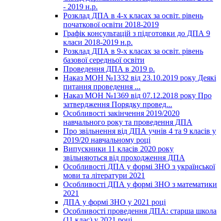
- 2019 н.р.
Розклад ДПА в 4-х класах за освіт. рівень
початкової освіти 2018-2019
Графік консультацій з підготовки до ДПА 9
класи 2018-2019 н.р.
Розклад ДПА в 9-х класах за освіт. рівень
базової середньої освіти
Проведення ДПА в 2019 р.
Наказ МОН №1332 від 23.10.2019 року Деякі
питання проведення ...
Наказ МОН №1369 від 07.12.2018 року Про
затвердження Порядку провед...
Особливості закінчення 2019/2020
навчального року та проведення ДПА
Про звільнення від ДПА учнів 4 та 9 класів у
2019/20 навчальному році
Випускники 11 класів 2020 року
звільняються від проходження ДПА
Особливості ДПА у формі ЗНО з української
мови та літератури 2021
Особливості ДПА у формі ЗНО з математики
2021
ДПА у формі ЗНО у 2021 році
Особливості проведення ДПА: старша школа
(11 клас) у 2021 році