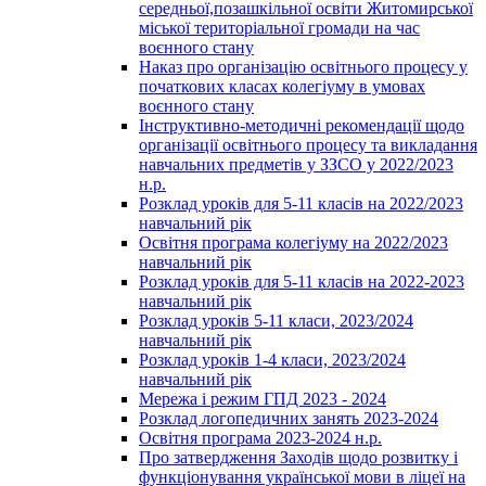
середньої,позашкільної освіти Житомирської
міської територіальної громади на час
воєнного стану
Наказ про організацію освітнього процесу у
початкових класах колегіуму в умовах
воєнного стану
Інструктивно-методичні рекомендації щодо
організації освітнього процесу та викладання
навчальних предметів у ЗЗСО у 2022/2023
н.р.
Розклад уроків для 5-11 класів на 2022/2023
навчальний рік
Освітня програма колегіуму на 2022/2023
навчальний рік
Розклад уроків для 5-11 класів на 2022-2023
навчальний рік
Розклад уроків 5-11 класи, 2023/2024
навчальний рік
Розклад уроків 1-4 класи, 2023/2024
навчальний рік
Мережа і режим ГПД 2023 - 2024
Розклад логопедичних занять 2023-2024
Освітня програма 2023-2024 н.р.
Про затвердження Заходів щодо розвитку і
функціонування української мови в ліцеї на