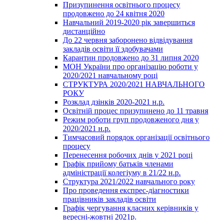
Призупинення освітнього процесу
продовжено до 24 квітня 2020
Навчальний 2019-2020 рік завершиться
дистанційно
До 22 червня заборонено відвідування
закладів освіти її здобувачами
Карантин продовжено до 31 липня 2020
МОН України про організацію роботи у
2020/2021 навчальному році
СТРУКТУРА 2020/2021 НАВЧАЛЬНОГО
РОКУ
Розклад дзінків 2020-2021 н.р.
Освітній процес призупинено до 11 травня
Режим роботи груп продовженого дня у
2020/2021 н.р.
Тимчасовий порядок організації освітнього
процесу
Перенесення робочих днів у 2021 році
Графік прийому батьків членами
адміністрації колегіуму в 21/22 н.р.
Структура 2021/2022 навчального року
Про проведення експрес-діагностики
працівників закладів освіти
Графік чергування класних керівників у
вересні-жовтні 2021р.