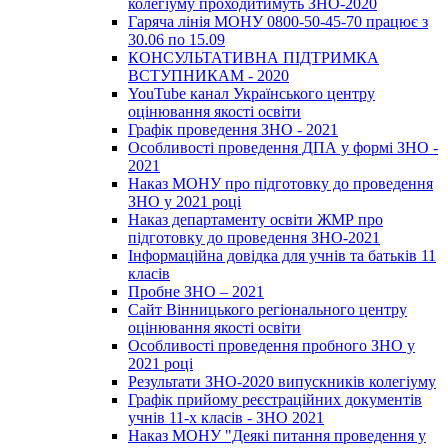
колегіуму проходитимуть ЗНО-2020
Гаряча лінія МОНУ 0800-50-45-70 працює з
30.06 по 15.09
КОНСУЛЬТАТИВНА ПІДТРИМКА
ВСТУПНИКАМ - 2020
YouTube канал Українського центру
оцінювання якості освіти
Графік проведення ЗНО - 2021
Особливості проведення ДПА у формі ЗНО -
2021
Наказ МОНУ про підготовку до проведення
ЗНО у 2021 році
Наказ департаменту освіти ЖМР про
підготовку до проведення ЗНО-2021
Інформаційна довідка для учнів та батьків 11
класів
Пробне ЗНО – 2021
Сайт Вінницького регіонального центру
оцінювання якості освіти
Особливості проведення пробного ЗНО у
2021 році
Результати ЗНО-2020 випускників колегіуму
Графік прийому реєстраційних документів
учнів 11-х класів - ЗНО 2021
Наказ МОНУ "Деякі питання проведення у