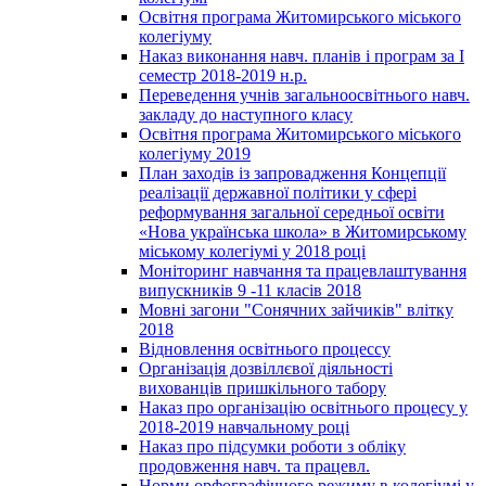
Освітня програма Житомирського міського
колегіуму
Наказ виконання навч. планів і програм за І
семестр 2018-2019 н.р.
Переведення учнів загальноосвітнього навч.
закладу до наступного класу
Освітня програма Житомирського міського
колегіуму 2019
План заходів із запровадження Концепції
реалізації державної політики у сфері
реформування загальної середньої освіти
«Нова українська школа» в Житомирському
міському колегіумі у 2018 році
Моніторинг навчання та працевлаштування
випускників 9 -11 класів 2018
Мовні загони "Сонячних зайчиків" влітку
2018
Відновлення освітнього процессу
Організація дозвіллєвої діяльності
вихованців пришкільного табору
Наказ про організацію освітнього процесу у
2018-2019 навчальному році
Наказ про підсумки роботи з обліку
продовження навч. та працевл.
Норми орфографічного режиму в колегіумі у