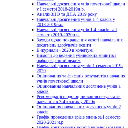
Навчальні досягнення унів початкової щколи
у І семетрі 2018-2019н.р.
Аналіз ЗНО та ДПА 2019 року
Навчальні досягнення учнів 1-4 класів у
2018-2019н.р.
Навчальні досягнення унів 1-4 класів за І
семестр 2019-2020н.р.
Заходи щодо покращення якості навчальних
досягнень здобувачів освіти
Е-журнали - 2020 в колегіумі
Вимоги до ведення учнівських зошитів і
орфографічний режим
Навчальні досягнення учнів 1 семестр 2019-
2020
Оцінювання та фіксація результатів навчання
учнів початкової школи
Оцінювання навчальних досягнень учнів 1
класів
Рекомендації щодо оцінювання результатів
навчання в 3-4 класах у 2020р
Оцінювання навчальних досягнень учнів 2
класів
Графік проведення зрізів знань за І семестр
2020-2021 н.р.
Графік контрольних робіт з української мови