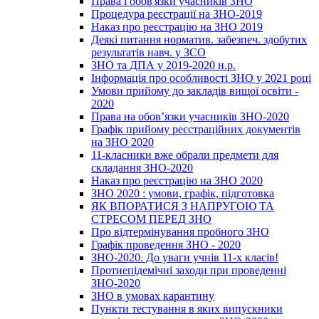
Права і обов'язки учасників ЗНО
Процедура реєстрації на ЗНО-2019
Наказ про реєстрацію на ЗНО 2019
Деякі питання норматив. забезпеч. здобутих
результатів навч. у ЗСО
ЗНО та ДПА у 2019-2020 н.р.
Інформація про особливості ЗНО у 2021 році
Умови прийому до закладів вищої освіти -
2020
Права на обов’язки учасників ЗНО-2020
Графік прийому реєстраційних документів
на ЗНО 2020
11-класники вже обрали предмети для
складання ЗНО-2020
Наказ про реєстрацію на ЗНО 2020
ЗНО 2020 : умови, графік, підготовка
ЯК ВПОРАТИСЯ З НАПРУГОЮ ТА
СТРЕСОМ ПЕРЕД ЗНО
Про відтермінування пробного ЗНО
Графік проведення ЗНО - 2020
ЗНО-2020. До уваги учнів 11-х класів!
Протиепідемічні заходи при проведенні
ЗНО-2020
ЗНО в умовах карантину
Пункти тестування в яких випускники