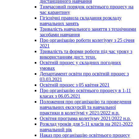
дистанційного навчання
Тимчасовий порядок освітнього процесу на
час карантину
Гігієнічні правила складання розкладу
навчальних занять
Тривалість навчального заняття з технічними
засобами навчання
Про організацію роботи колегіуму з 25 січня
2021
Тривалість та форми роботи під час уроку з
використанням дист. техн.
Освітній процес у складних погодних
умовах
Департамент освіти про освітній процес з
03.03.2021
Освітній процес з 05 квітня 2021
Про організацію освітнього процесу в 1-11
класах з 06.05.2021
Положення про організацію та проведення
навчальних екскурсій та навчальної
практики в колегіумі у 2021/2022 н.р.
Освітня програма колегіуму 2021/2022 н.р.
Розклад уроків для 5-11 класів на 2021-2022
навчальний рік
Наказ про організацію освітнього процесу