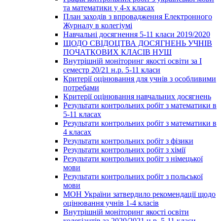
та математики у 4-х класах
План заходів з впровадження Електронного
Журналу в колегіумі
Навчальні досягнення 5-11 класи 2019/2020
ЩОДО СВІДОЦТВА ДОСЯГНЕНЬ УЧНІВ
ПОЧАТКОВИХ КЛАСІВ НУШ
Внутрішній моніторинг якості освіти за І
семестр 20/21 н.р. 5-11 класи
Критерії оцінювання для учнів з особливими
потребами
Критерії оцінювання навчальних досягнень
Результати контрольних робіт з математики в
5-11 класах
Результати контрольних робіт з математики в
4 класах
Результати контрольних робіт з фізики
Результати контрольних робіт з хімії
Результати контрольних робіт з німецької
мови
Результати контрольних робіт з польської
мови
МОН України затвердило рекомендації щодо
оцінювання учнів 1-4 класів
Внутрішній моніторинг якості освіти
колегіантів за 2020/2021 н.р. 5-11 класи