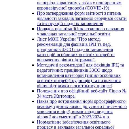
на період карантину у зв'язку поширенням
коронавірусної хвороби (COVID-19)
Про затвердження форм звітності з питань
діяльності закладів загальної середньої освіти
та інструкцій щодо їх заповнення
Порядок організації інклюзивного навчання
у закладах загальної середньої освіти
Лист МОН України "Про метод.
рекомендації для фахівців ІРЦ та пед.
працівників ЗЗСО щодо встановлення
категорій особливих освітніх потреб та
визначення рівня підтримки"
Методичні рекомендації для фахівців ІРЦ та
педагогічних працівників ЗЗСО щодо
встановлення категорій (типів) особливих
освітніх потреб (труднощів) та визначення
рівня підтримки в освітньому процесі
Положення про офіційний веб-сайт Ліцею №
34 міста Житомира
Наказ про дотримання норм орфографічного
режиму, єдиних вимог до усного і писемного
мовлення в ліцеї, вимог щодо ведення
ділової документації в 2023/2024 н.р.
Нормативне забезпечення освітнього
процесу в закладах загальної середньої