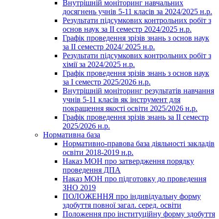
Внутрішній моніторинг навчальних
досягнень учнів 5-11 класів за 2024/2025 н.р.
Результати підсумкових контрольних робіт з
основ наук за ІІ семестр 2024/2025 н.р.
Графік проведення зрізів знань з основ наук
за ІІ семестр 2024/ 2025 н.р.
Результати підсумкових контрольних робіт з
хімії за 2024/2025 н.р.
Графік проведення зрізів знань з основ наук
за І семестр 2025/2026 н.р.
Внутрішній моніторинг результатів навчання
учнів 5-11 класів як інструмент для
покращення якості освіти 2025/2026 н.р.
Графік проведення зрізів знань за ІІ семестр
2025/2026 н.р.
Нормативна база
Нормативно-правова база діяльності закладів
освіти 2018-2019 н.р.
Наказ МОН про затвердження порядку
проведення ДПА
Наказ МОН про підготовку до проведення
ЗНО 2019
ПОЛОЖЕННЯ про індивідуальну форму
здобуття повної загал. серед. освіти
Положення про інституційну форму здобуття