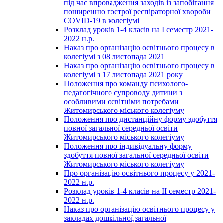
під час впровадження заходів із запобігання
поширенню гострої респіраторної хвороби
COVID-19 в колегіумі
Розклад уроків 1-4 класів на І семестр 2021-
2022 н.р.
Наказ про організацію освітнього процесу в
колегіумі з 08 листопада 2021
Наказ про організацію освітнього процесу в
колегіумі з 17 листопада 2021 року
Положення про команду психолого-
педагогічного супроводу дитини з
особливими освітніми потребами
Житомирського міського колегіуму
Положення про дистанційну форму здобуття
повної загальної середньої освіти
Житомирського міського колегіуму
Положення про індивідуальну форму
здобуття повної загальної середньої освіти
Житомирського міського колегіуму
Про організацію освітнього процесу у 2021-
2022 н.р.
Розклад уроків 1-4 класів на ІІ семестр 2021-
2022 н.р.
Наказ про організацію освітнього процесу у
закладах дошкільної,загальної