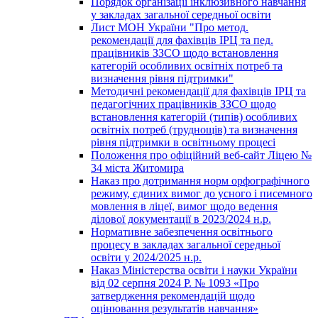
Порядок організації інклюзивного навчання
у закладах загальної середньої освіти
Лист МОН України "Про метод.
рекомендації для фахівців ІРЦ та пед.
працівників ЗЗСО щодо встановлення
категорій особливих освітніх потреб та
визначення рівня підтримки"
Методичні рекомендації для фахівців ІРЦ та
педагогічних працівників ЗЗСО щодо
встановлення категорій (типів) особливих
освітніх потреб (труднощів) та визначення
рівня підтримки в освітньому процесі
Положення про офіційний веб-сайт Ліцею №
34 міста Житомира
Наказ про дотримання норм орфографічного
режиму, єдиних вимог до усного і писемного
мовлення в ліцеї, вимог щодо ведення
ділової документації в 2023/2024 н.р.
Нормативне забезпечення освітнього
процесу в закладах загальної середньої
освіти у 2024/2025 н.р.
Наказ Міністерства освіти і науки України
від 02 серпня 2024 Р. № 1093 «Про
затвердження рекомендацій щодо
оцінювання результатів навчання»