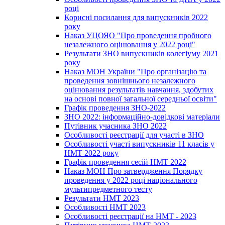
році
Корисні посилання для випускників 2022
року
Наказ УЦОЯО "Про проведення пробного
незалежного оцінювання у 2022 році"
Результати ЗНО випускників колегіуму 2021
року
Наказ МОН України "Про організацію та
проведення зовнішнього незалежного
оцінювання результатів навчання, здобутих
на основі повної загальної середньої освіти"
Графік проведення ЗНО-2022
ЗНО 2022: інформаційно-довідкові матеріали
Путівник учасника ЗНО 2022
Особливості реєстрації для участі в ЗНО
Особливості участі випускників 11 класів у
НМТ 2022 року
Графік проведення сесій НМТ 2022
Наказ МОН Про затвердження Порядку
проведення у 2022 році національного
мультипредметного тесту
Результати НМТ 2023
Особливості НМТ 2023
Особливості реєстрації на НМТ - 2023