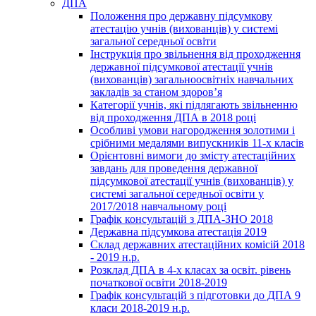
ДПА
Положення про державну підсумкову
атестацію учнів (вихованців) у системі
загальної середньої освіти
Інструкція про звільнення від проходження
державної підсумкової атестації учнів
(вихованців) загальноосвітніх навчальних
закладів за станом здоров’я
Категорії учнів, які підлягають звільненню
від проходження ДПА в 2018 році
Особливі умови нагородження золотими і
срібними медалями випускників 11-х класів
Орієнтовні вимоги до змісту атестаційних
завдань для проведення державної
підсумкової атестації учнів (вихованців) у
системі загальної середньої освіти у
2017/2018 навчальному році
Графік консультацій з ДПА-ЗНО 2018
Державна підсумкова атестація 2019
Склад державних атестаційних комісій 2018
- 2019 н.р.
Розклад ДПА в 4-х класах за освіт. рівень
початкової освіти 2018-2019
Графік консультацій з підготовки до ДПА 9
класи 2018-2019 н.р.