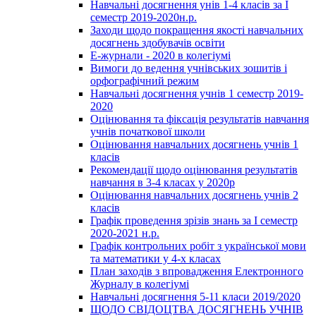
Навчальні досягнення унів 1-4 класів за І
семестр 2019-2020н.р.
Заходи щодо покращення якості навчальних
досягнень здобувачів освіти
Е-журнали - 2020 в колегіумі
Вимоги до ведення учнівських зошитів і
орфографічний режим
Навчальні досягнення учнів 1 семестр 2019-
2020
Оцінювання та фіксація результатів навчання
учнів початкової школи
Оцінювання навчальних досягнень учнів 1
класів
Рекомендації щодо оцінювання результатів
навчання в 3-4 класах у 2020р
Оцінювання навчальних досягнень учнів 2
класів
Графік проведення зрізів знань за І семестр
2020-2021 н.р.
Графік контрольних робіт з української мови
та математики у 4-х класах
План заходів з впровадження Електронного
Журналу в колегіумі
Навчальні досягнення 5-11 класи 2019/2020
ЩОДО СВІДОЦТВА ДОСЯГНЕНЬ УЧНІВ