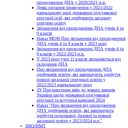
проходження ДПА у 2020/2021 н.р.
Деякі питання проведення у 2021/2022
навчальному році державної підсумкової
атестації осіб, які здобувають загальну
середню освіту
Звільнення від проходження ДПА учнів 4 та
9 класів
Наказ МОН Про звільнення від проходження
ДПА учнів 4 та 9 класів у 2023 році
Звільнення від проходження ДПА учнів 4 та
9 класів у 2022-2023 н.р.
У 2023 році учні 11 класів звільняються від
складання ДПА
Про звільнення від проходження ДПА
здобувачів освіти, які завершують здобуття
повної загальної середньої освіти у
2022/2023 навчальному році
ЗУ Про внесення змін до деяких законів
України щодо державної підсумкової
атестації та вступної кампанії 2024
Наказ "Про звільнення від проходження
ДПА здобувачів освіти, які завершують
здобуття початкової, базової та повної
загальної освіти у 2023/2024 н.р."
ЗНО/НМТ