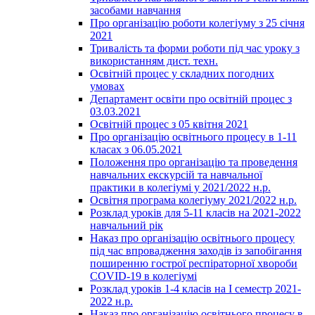
засобами навчання
Про організацію роботи колегіуму з 25 січня
2021
Тривалість та форми роботи під час уроку з
використанням дист. техн.
Освітній процес у складних погодних
умовах
Департамент освіти про освітній процес з
03.03.2021
Освітній процес з 05 квітня 2021
Про організацію освітнього процесу в 1-11
класах з 06.05.2021
Положення про організацію та проведення
навчальних екскурсій та навчальної
практики в колегіумі у 2021/2022 н.р.
Освітня програма колегіуму 2021/2022 н.р.
Розклад уроків для 5-11 класів на 2021-2022
навчальний рік
Наказ про організацію освітнього процесу
під час впровадження заходів із запобігання
поширенню гострої респіраторної хвороби
COVID-19 в колегіумі
Розклад уроків 1-4 класів на І семестр 2021-
2022 н.р.
Наказ про організацію освітнього процесу в