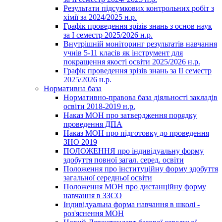
Результати підсумкових контрольних робіт з
хімії за 2024/2025 н.р.
Графік проведення зрізів знань з основ наук
за І семестр 2025/2026 н.р.
Внутрішній моніторинг результатів навчання
учнів 5-11 класів як інструмент для
покращення якості освіти 2025/2026 н.р.
Графік проведення зрізів знань за ІІ семестр
2025/2026 н.р.
Нормативна база
Нормативно-правова база діяльності закладів
освіти 2018-2019 н.р.
Наказ МОН про затвердження порядку
проведення ДПА
Наказ МОН про підготовку до проведення
ЗНО 2019
ПОЛОЖЕННЯ про індивідуальну форму
здобуття повної загал. серед. освіти
Положення про інституційну форму здобуття
загальної середньої освіти
Положення МОН про дистанційну форму
навчання в ЗЗСО
Індивідуальна форма навчання в школі -
роз'яснення МОН