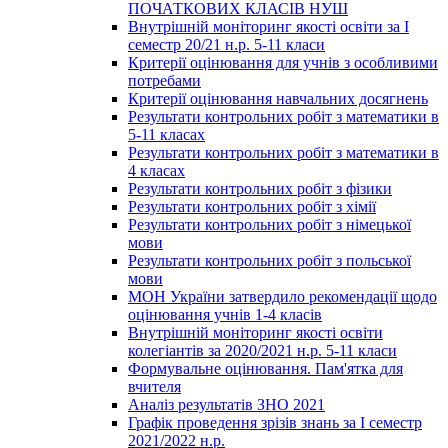
ПОЧАТКОВИХ КЛАСІВ НУШ
Внутрішній моніторинг якості освіти за І
семестр 20/21 н.р. 5-11 класи
Критерії оцінювання для учнів з особливими
потребами
Критерії оцінювання навчальних досягнень
Результати контрольних робіт з математики в
5-11 класах
Результати контрольних робіт з математики в
4 класах
Результати контрольних робіт з фізики
Результати контрольних робіт з хімії
Результати контрольних робіт з німецької
мови
Результати контрольних робіт з польської
мови
МОН України затвердило рекомендації щодо
оцінювання учнів 1-4 класів
Внутрішній моніторинг якості освіти
колегіантів за 2020/2021 н.р. 5-11 класи
Формувальне оцінювання. Пам'ятка для
вчителя
Аналіз результатів ЗНО 2021
Графік проведення зрізів знань за І семестр
2021/2022 н.р.