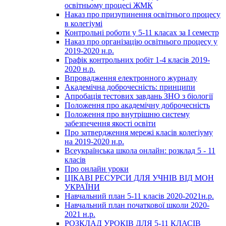
освітньому процесі ЖМК
Наказ про призупинення освітнього процесу
в колегіумі
Контрольні роботи у 5-11 класах за І семестр
Наказ про організацію освітнього процесу у
2019-2020 н.р.
Графік контрольних робіт 1-4 класів 2019-
2020 н.р.
Впровадження електронного журналу
Академічна доброчесність: принципи
Апробація тестових завдань ЗНО з біології
Положення про академічну доброчесність
Положення про внутрішню систему
забезпечення якості освіти
Про затвердження мережі класів колегіуму
на 2019-2020 н.р.
Всеукраїнська школа онлайн: розклад 5 - 11
класів
Про онлайн уроки
ЦІКАВІ РЕСУРСИ ДЛЯ УЧНІВ ВІД МОН
УКРАЇНИ
Навчальний план 5-11 класів 2020-2021н.р.
Навчальний план початкової школи 2020-
2021 н.р.
РОЗКЛАД УРОКІВ ДЛЯ 5-11 КЛАСІВ