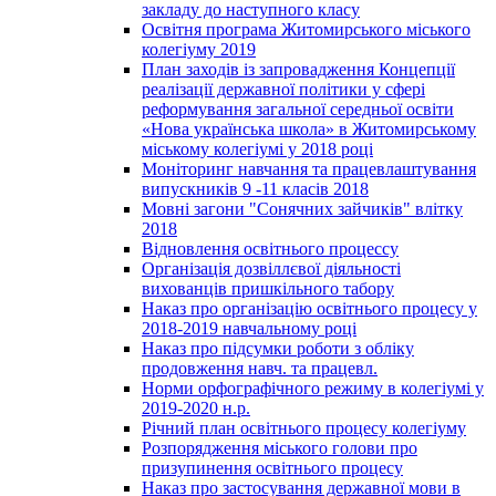
закладу до наступного класу
Освітня програма Житомирського міського
колегіуму 2019
План заходів із запровадження Концепції
реалізації державної політики у сфері
реформування загальної середньої освіти
«Нова українська школа» в Житомирському
міському колегіумі у 2018 році
Моніторинг навчання та працевлаштування
випускників 9 -11 класів 2018
Мовні загони "Сонячних зайчиків" влітку
2018
Відновлення освітнього процессу
Організація дозвіллєвої діяльності
вихованців пришкільного табору
Наказ про організацію освітнього процесу у
2018-2019 навчальному році
Наказ про підсумки роботи з обліку
продовження навч. та працевл.
Норми орфографічного режиму в колегіумі у
2019-2020 н.р.
Річний план освітнього процесу колегіуму
Розпорядження міського голови про
призупинення освітнього процесу
Наказ про застосування державної мови в