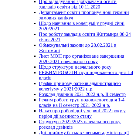
Про відвідування здобувачами освіти
закладів освіти від 10.11.2020
Департамент освіти пропонує нові терміни
зимових канікул
Щодо навчання в колегіумі у грудні-січні
2020/2021
Про роботу закладів освіти Житомира 08-24
січня 2021
Обмежувальні заходи до 28.02.2021 в
Житомирі
Лист МОН про організоване завершення
2020-2021 навчального року
Щодо структури навчального року
РЕЖИМ РОБОТИ груп подовженого дня 1-4
класів
Графік прийому батьків адміністрацією
колегіуму у 2021/2022 н.р.
Розклад дзвінків 2021-2022 н.р. ІІ семестр
Режим роботи груп подовженого дня 1-4
класів на ІІ семестр 2021-2022 н.р.
Наказ про робочі дні у червні 2022 року у
період дії воєнного стану
Структура 2022/2023 навчального року,
розклад дзвінків
Дні прийому батьків членами адміністрації