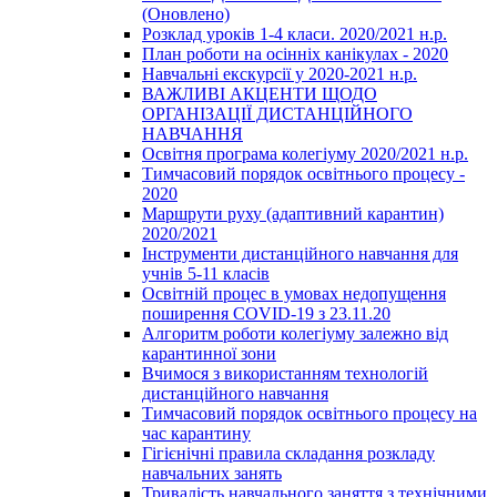
(Оновлено)
Розклад уроків 1-4 класи. 2020/2021 н.р.
План роботи на осінніх канікулах - 2020
Навчальні екскурсії у 2020-2021 н.р.
ВАЖЛИВІ АКЦЕНТИ ЩОДО
ОРГАНІЗАЦІЇ ДИСТАНЦІЙНОГО
НАВЧАННЯ
Освітня програма колегіуму 2020/2021 н.р.
Тимчасовий порядок освітнього процесу -
2020
Маршрути руху (адаптивний карантин)
2020/2021
Інструменти дистанційного навчання для
учнів 5-11 класів
Освітній процес в умовах недопущення
поширення COVID-19 з 23.11.20
Алгоритм роботи колегіуму залежно від
карантинної зони
Вчимося з використанням технологій
дистанційного навчання
Тимчасовий порядок освітнього процесу на
час карантину
Гігієнічні правила складання розкладу
навчальних занять
Тривалість навчального заняття з технічними