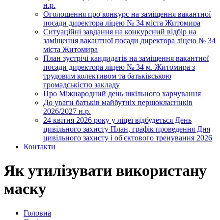
н.р.
Оголошення про конкурс на заміщення вакантної
посади директора ліцею № 34 міста Житомира
Ситуаційні завдання на конкурсний відбір на
заміщення вакантної посади директора ліцею № 34
міста Житомира
План зустрічі кандидатів на заміщення вакантної
посади директора ліцею № 34 м. Житомира з
трудовим колективом та батьківською
громадськістю закладу
Про Міжнародний день шкільного харчування
До уваги батьків майбутніх першокласників
2026/2027 н.р.
24 квітня 2026 року у ліцеї відбудеться День
цивільного захисту План, графік проведення Дня
цивільного захисту і об'єктового тренування 2026
Контакти
Як утилізувати використану
маску
Головна