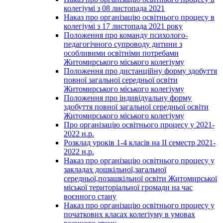
колегіумі з 08 листопада 2021
Наказ про організацію освітнього процесу в
колегіумі з 17 листопада 2021 року
Положення про команду психолого-
педагогічного супроводу дитини з
особливими освітніми потребами
Житомирського міського колегіуму
Положення про дистанційну форму здобуття
повної загальної середньої освіти
Житомирського міського колегіуму
Положення про індивідуальну форму
здобуття повної загальної середньої освіти
Житомирського міського колегіуму
Про організацію освітнього процесу у 2021-
2022 н.р.
Розклад уроків 1-4 класів на ІІ семестр 2021-
2022 н.р.
Наказ про організацію освітнього процесу у
закладах дошкільної,загальної
середньої,позашкільної освіти Житомирської
міської територіальної громади на час
воєнного стану
Наказ про організацію освітнього процесу у
початкових класах колегіуму в умовах