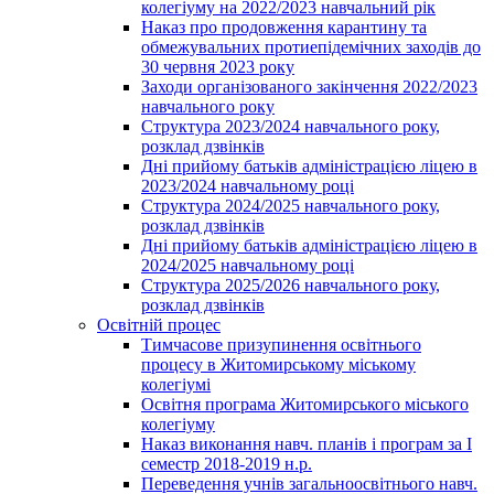
колегіуму на 2022/2023 навчальний рік
Наказ про продовження карантину та
обмежувальних протиепідемічних заходів до
30 червня 2023 року
Заходи організованого закінчення 2022/2023
навчального року
Структура 2023/2024 навчального року,
розклад дзвінків
Дні прийому батьків адміністрацією ліцею в
2023/2024 навчальному році
Структура 2024/2025 навчального року,
розклад дзвінків
Дні прийому батьків адміністрацією ліцею в
2024/2025 навчальному році
Структура 2025/2026 навчального року,
розклад дзвінків
Освітній процес
Тимчасове призупинення освітнього
процесу в Житомирському міському
колегіумі
Освітня програма Житомирського міського
колегіуму
Наказ виконання навч. планів і програм за І
семестр 2018-2019 н.р.
Переведення учнів загальноосвітнього навч.