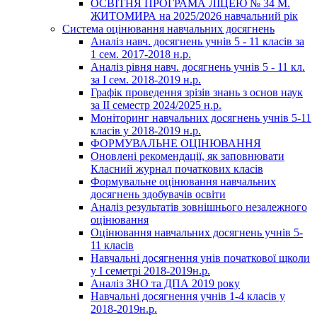
ОСВІТНЯ ПРОГРАМА ЛІЦЕЮ № 34 М.
ЖИТОМИРА на 2025/2026 навчальний рік
Система оцінювання навчальних досягнень
Аналіз навч. досягнень учнів 5 - 11 класів за
1 сем. 2017-2018 н.р.
Аналіз рівня навч. досягнень учнів 5 - 11 кл.
за І сем. 2018-2019 н.р.
Графік проведення зрізів знань з основ наук
за ІІ семестр 2024/2025 н.р.
Моніторинг навчальних досягнень учнів 5-11
класів у 2018-2019 н.р.
ФОРМУВАЛЬНЕ ОЦІНЮВАННЯ
Оновлені рекомендації, як заповнювати
Класний журнал початкових класів
Формувальне оцінювання навчальних
досягнень здобувачів освіти
Аналіз результатів зовнішнього незалежного
оцінювання
Оцінювання навчальних досягнень учнів 5-
11 класів
Навчальні досягнення унів початкової щколи
у І семетрі 2018-2019н.р.
Аналіз ЗНО та ДПА 2019 року
Навчальні досягнення учнів 1-4 класів у
2018-2019н.р.