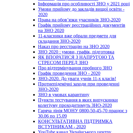
Інформація про особливості ЗНО у 2021 році
Умови прийому до закладів вищої освіти -
2020
Права на обов’язки учасників ЗНО-2020
Графік прийому реєстраційних документів
на ЗНО 2020
11-класники вже обрали предмети для
складання ЗНО-2020
Наказ про реєстрацію на ЗНО 2020
ЗНО 2020 : умови, графік, підготовка
ЯК ВПОРАТИСЯ З НАПРУГОЮ ТА
СТРЕСОМ ПЕРЕД ЗНО
Про відтермінування пробного ЗНО
Графік проведення ЗНО - 2020
ЗНО-2020. До уваги учнів 11-х класів!
Протиепідемічні заходи при проведенні
ЗНО-2020
ЗНО в умовах карантину
Пункти тестування в яких випускники
колегіуму проходитимуть ЗНО-2020
Гаряча лінія МОНУ 0800-50-45-70 працює з
30.06 по 15.09
КОНСУЛЬТАТИВНА ПІДТРИМКА
ВСТУПНИКАМ - 2020
YouTube канал Українського центру