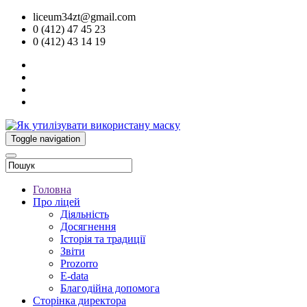
liceum34zt@gmail.com
0 (412) 47 45 23
0 (412) 43 14 19
Toggle navigation
Головна
Про ліцей
Діяльність
Досягнення
Історія та традиції
Звіти
Prozorro
E-data
Благодійна допомога
Сторінка директора