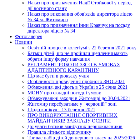
Наказ про призначення Надії Стойкової у період
дії воєнного стану
Наказ про виконання обов'язків директора ліцею
№ 34 м. Житомира
Наказ про призначення Інни Кравчук на посаду
директора ліцею № 34
Фотогалерея
Новини
Освітній процес в колегіумі з 22 березня 2021 року
Батьки дітей, що не пройшли щеплення мають
обрати іншу форму навчання
РЕГЛАМЕНТ РОБОТИ ЗЗСО В УМОВАХ
АДАПТИВНОГО КАРАНТИНУ
Що має бути в рюкзаку учня
Особливості проведення пробного ЗНО-2021
Обмеження, які діють в Україні з 25 січня 2021
МОНУ про складні погодні умови
Обмежувальні заходи в Житомирі до 30.04.2021
Житомир перебуватиме у "червоній" зоні
Щодо канікул з 13 березня 2021
ПРО ВИКОРИСТАННЯ СПОРТИВНИХ
МАЙДАНЧИКІВ ЗАКЛАДУ ОСВІТИ
До уваги батьків майбутніх першокласників
Правила літнього відпочинку
Триває набір дітей до першого класу на 2025/2026