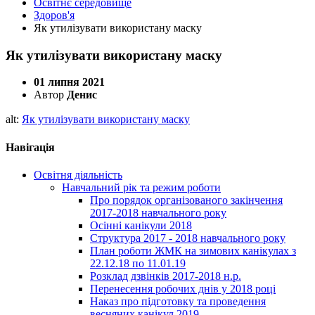
Освітнє середовище
Здоров'я
Як утилізувати використану маску
Як утилізувати використану маску
01 липня 2021
Автор
Денис
alt:
Як утилізувати використану маску
Навігація
Освітня діяльність
Навчальний рік та режим роботи
Про порядок організованого закінчення
2017-2018 навчального року
Осінні канікули 2018
Структура 2017 - 2018 навчального року
План роботи ЖМК на зимових канікулах з
22.12.18 по 11.01.19
Розклад дзвінків 2017-2018 н.р.
Перенесення робочих днів у 2018 році
Наказ про підготовку та проведення
весняних канікул 2019