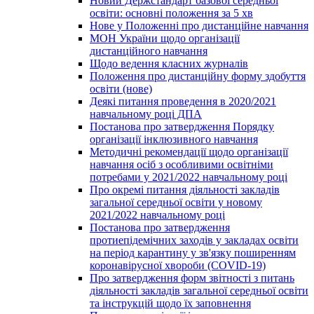
Новий Держстандарт базової середньої
освіти: основні положення за 5 хв
Нове у Положенні про дистанційне навчання
МОН України щодо організації
дистанційного навчання
Щодо ведення класних журналів
Положення про дистанційну форму здобуття
освіти (нове)
Деякі питання проведення в 2020/2021
навчальному році ДПА
Постанова про затвердження Порядку
організації інклюзивного навчання
Методичні рекомендації щодо організації
навчання осіб з особливими освітніми
потребами у 2021/2022 навчальному році
Про окремі питання діяльності закладів
загальної середньої освіти у новому
2021/2022 навчальному році
Постанова про затвердження
протиепідемічних заходів у закладах освіти
на період карантину у зв'язку поширенням
коронавірусної хвороби (COVID-19)
Про затвердження форм звітності з питань
діяльності закладів загальної середньої освіти
та інструкцій щодо їх заповнення