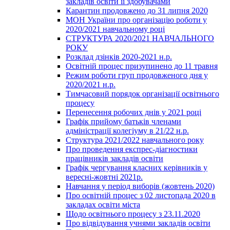
закладів освіти її здобувачами
Карантин продовжено до 31 липня 2020
МОН України про організацію роботи у
2020/2021 навчальному році
СТРУКТУРА 2020/2021 НАВЧАЛЬНОГО
РОКУ
Розклад дзінків 2020-2021 н.р.
Освітній процес призупинено до 11 травня
Режим роботи груп продовженого дня у
2020/2021 н.р.
Тимчасовий порядок організації освітнього
процесу
Перенесення робочих днів у 2021 році
Графік прийому батьків членами
адміністрації колегіуму в 21/22 н.р.
Структура 2021/2022 навчального року
Про проведення експрес-діагностики
працівників закладів освіти
Графік чергування класних керівників у
вересні-жовтні 2021р.
Навчання у період виборів (жовтень 2020)
Про освітній процес з 02 листопада 2020 в
закладах освіти міста
Щодо освітнього процесу з 23.11.2020
Про відвідування учнями закладів освіти