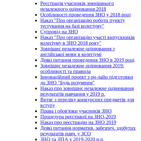
Реєстрація учасників зовнішнього
незалежного оцінювання 2018
Особливості проведення ЗНО у 2018 році
Наказ "Про організацію роботи пункту
тестування на базі колегіуму"
Супровід на ЗНО
Наказ "Про організацію участі випускників
колегіуму в ЗНО 2018 року"
Зовнішнє незалежне оцінювання з
англійської мови в колегіумі
Деякі питання проведення ЗНО в 2019 році
Зовнішнє незалежне оцінювання 2019:
особливості та правила
Інноваційний проект з он-лайн підготовки
до ЗНО "Будь розумним"
Наказ про зовнішнє незалежне оцінювання
результатів навчання у 2019 р.
Витяг з переліку конкурсних предметів для
вступу
Права і обов'язки учасників ЗНО
Процедура реєстрації на ЗНО-2019
Наказ про реєстрацію на ЗНО 2019
Деякі питання норматив. забезпеч. здобутих
результатів навч. у ЗСО
ЗНО та ДПА у 2019-2020 н.р.