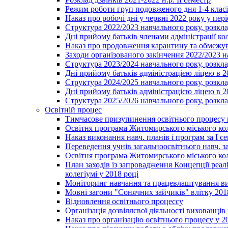
Режим роботи груп подовженого дня 1-4 класів
Наказ про робочі дні у червні 2022 року у пері
Структура 2022/2023 навчального року, розкла
Дні прийому батьків членами адміністрації ко
Наказ про продовження карантину та обмежува
Заходи організованого закінчення 2022/2023 
Структура 2023/2024 навчального року, розкла
Дні прийому батьків адміністрацією ліцею в 
Структура 2024/2025 навчального року, розкла
Дні прийому батьків адміністрацією ліцею в 
Структура 2025/2026 навчального року, розкла
Освітній процес
Тимчасове призупинення освітнього процесу 
Освітня програма Житомирського міського ко
Наказ виконання навч. планів і програм за І се
Переведення учнів загальноосвітнього навч. з
Освітня програма Житомирського міського ко
План заходів із запровадження Концепції реал
колегіумі у 2018 році
Моніторинг навчання та працевлаштування вип
Мовні загони "Сонячних зайчиків" влітку 201
Відновлення освітнього процессу
Організація дозвіллєвої діяльності вихованці
Наказ про організацію освітнього процесу у 2