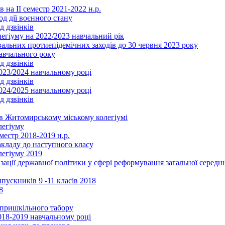
 на ІІ семестр 2021-2022 н.р.
од дії воєнного стану
д дзвінків
легіуму на 2022/2023 навчальний рік
льних протиепідемічних заходів до 30 червня 2023 року
навчального року
д дзвінків
2023/2024 навчальному році
д дзвінків
2024/2025 навчальному році
д дзвінків
в Житомирському міському колегіумі
легіуму
местр 2018-2019 н.р.
акладу до наступного класу
легіуму 2019
ізації державної політики у сфері реформування загальної серед
ускників 9 -11 класів 2018
8
в пришкільного табору
018-2019 навчальному році