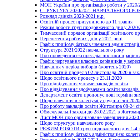
МОН України про організацію роботи у 2020/
СТРУКТУРА 2020/2021 НАВЧАЛЬНОГО РО
Розклад дзінків 2020-2021 н.р.
Освітній процес призупинено до 11 травня
Режим роботи груп продовженого дня у 2020/2
Тимчасовий порядок організації освітнього п
Перенесення робочих днів у 2021 році
Графік прийому батьків членами адміністрації 
Структура 2021/2022 навчального року
Про проведення експрес-діагностики працівни
Графік чергування класних керівників у верес
Навчання у період виборів (жовтень 2020)
Про освітній процес з 02 листопада 2020 в зак
Щодо освітнього процесу з 23.11.2020
Про відвідування учнями закладів освіти
Про відвідування здобувачами освіти закладів 
Департамент освіти пропонує нові терміни зи
Щодо навчання в колегіумі у грудні-січні 2020
Про роботу закладів освіти Житомира 08-24 сі
Обмежувальні заходи до 28.02.2021 в Житоми
Лист МОН про організоване завершення 2020-
Щодо структури навчального року
РЕЖИМ РОБОТИ груп подовженого дня 1-4 к
Графік прийому батьків адміністрацією колегіу
Розклад дзвінків 2021-2022 н.р. ІІ семестр