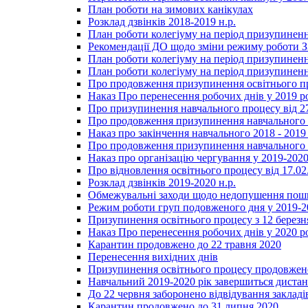
План роботи на зимових канікулах
Розклад дзвінків 2018-2019 н.р.
План роботи колегіуму на період призупиненн
Рекомендації ДО щодо зміни режиму роботи 
План роботи колегіуму на період призупиненн
План роботи колегіуму на період призупиненн
Про продовження призупинення освітнього пр
Наказ Про перенесення робочих днів у 2019 р
Про призупинення навчального процесу від 2
Про продовження призупинення навчального п
Наказ про закінчення навчального 2018 - 2019 
Про продовження призупинення навчального п
Наказ про організацію чергування у 2019-2020
Про відновлення освітнього процесу від 17.02
Розклад дзвінків 2019-2020 н.р.
Обмежувальні заходи щодо недопушення пошир
Режим роботи груп подовженого дня у 2019-20
Призупинення освітнього процесу з 12 березня
Наказ Про перенесення робочих днів у 2020 р
Карантин продовжено до 22 травня 2020
Перенесення вихідних днів
Призупинення освітнього процесу продовжено
Навчальний 2019-2020 рік завершиться диста
До 22 червня заборонено відвідування закладів
Карантин продовжено до 31 липня 2020