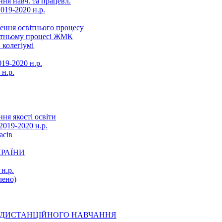
ня навч. та працевл.
019-2020 н.р.
ення освітнього процесу
вітньому процесі ЖМК
 колегіумі
19-2020 н.р.
 н.р.
ня якості освіти
2019-2020 н.р.
асів
КРАЇНИ
н.р.
ено)
Ї ДИСТАНЦІЙНОГО НАВЧАННЯ