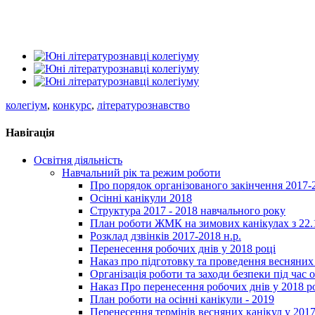
колегіум
,
конкурс
,
літературознавство
Навігація
Освітня діяльність
Навчальний рік та режим роботи
Про порядок організованого закінчення 2017-
Осінні канікули 2018
Структура 2017 - 2018 навчального року
План роботи ЖМК на зимових канікулах з 22.1
Розклад дзвінків 2017-2018 н.р.
Перенесення робочих днів у 2018 році
Наказ про підготовку та проведення весняних
Організація роботи та заходи безпеки під час о
Наказ Про перенесення робочих днів у 2018 р
План роботи на осінні канікули - 2019
Перенесення термінів весняних канікул у 2017