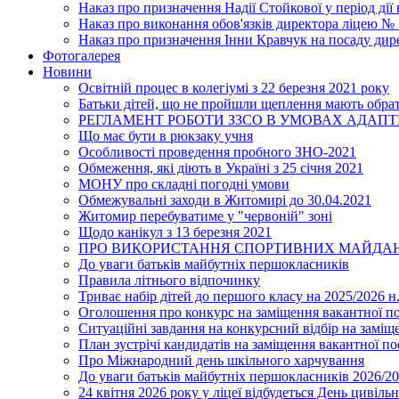
Наказ про призначення Надії Стойкової у період дії
Наказ про виконання обов'язків директора ліцею №
Наказ про призначення Інни Кравчук на посаду дир
Фотогалерея
Новини
Освітній процес в колегіумі з 22 березня 2021 року
Батьки дітей, що не пройшли щеплення мають обра
РЕГЛАМЕНТ РОБОТИ ЗЗСО В УМОВАХ АДАП
Що має бути в рюкзаку учня
Особливості проведення пробного ЗНО-2021
Обмеження, які діють в Україні з 25 січня 2021
МОНУ про складні погодні умови
Обмежувальні заходи в Житомирі до 30.04.2021
Житомир перебуватиме у "червоній" зоні
Щодо канікул з 13 березня 2021
ПРО ВИКОРИСТАННЯ СПОРТИВНИХ МАЙДАН
До уваги батьків майбутніх першокласників
Правила літнього відпочинку
Триває набір дітей до першого класу на 2025/2026 н.
Оголошення про конкурс на заміщення вакантної п
Ситуаційні завдання на конкурсний відбір на замі
План зустрічі кандидатів на заміщення вакантної п
Про Міжнародний день шкільного харчування
До уваги батьків майбутніх першокласників 2026/20
24 квітня 2026 року у ліцеї відбудеться День цивіл