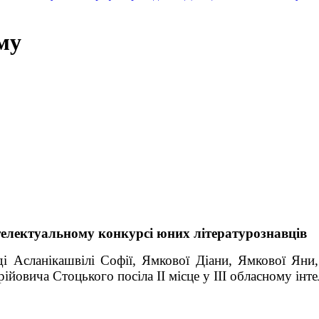
му
електуальному конкурсі юних літературознавців
аді
Асланікашвілі Софії, Ямкової Діани,
Ямкової Яни,
ійовича Стоцького посіла ІІ місце у
ІІІ обласному інт