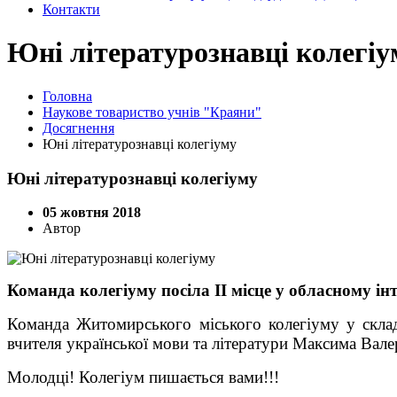
Контакти
Юні літературознавці колегіу
Головна
Наукове товариство учнів "Краяни"
Досягнення
Юні літературознавці колегіуму
Юні літературознавці колегіуму
05 жовтня 2018
Автор
Команда колегіуму посіла ІІ місце у
обласному інт
Команда Житомирського міського колегіуму у скл
вчителя української мови та літератури Максима Валер
Молодці! Колегіум п
иша
ється
вами!!!