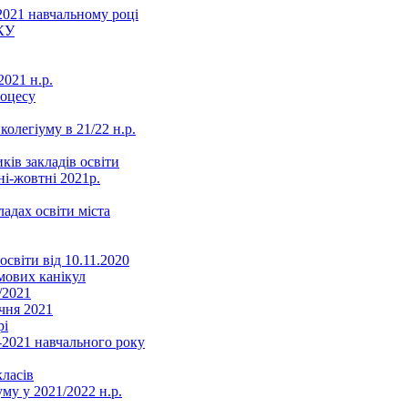
2021 навчальному році
КУ
021 н.р.
роцесу
колегіуму в 21/22 н.р.
ків закладів освіти
ні-жовтні 2021р.
ладах освіти міста
освіти від 10.11.2020
мових канікул
/2021
чня 2021
рі
2021 навчального року
ласів
му у 2021/2022 н.р.