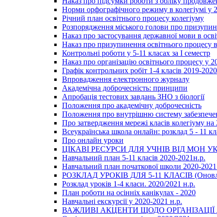
Наказ про підсумки роботи з обліку продовжен
Норми орфографічного режиму в колегіумі у 2
Річний план освітнього процесу колегіуму
Розпорядження міського голови про призупин
Наказ про застосування державної мови в ос
Наказ про призупинення освітнього процесу в
Контрольні роботи у 5-11 класах за І семестр
Наказ про організацію освітнього процесу у 20
Графік контрольних робіт 1-4 класів 2019-2020
Впровадження електронного журналу
Академічна доброчесність: принципи
Апробація тестових завдань ЗНО з біології
Положення про академічну доброчесність
Положення про внутрішню систему забезпечен
Про затвердження мережі класів колегіуму на 
Всеукраїнська школа онлайн: розклад 5 - 11 кл
Про онлайн уроки
ЦІКАВІ РЕСУРСИ ДЛЯ УЧНІВ ВІД МОН У
Навчальний план 5-11 класів 2020-2021н.р.
Навчальний план початкової школи 2020-2021 
РОЗКЛАД УРОКІВ ДЛЯ 5-11 КЛАСІВ (Оновл
Розклад уроків 1-4 класи. 2020/2021 н.р.
План роботи на осінніх канікулах - 2020
Навчальні екскурсії у 2020-2021 н.р.
ВАЖЛИВІ АКЦЕНТИ ЩОДО ОРГАНІЗАЦІ