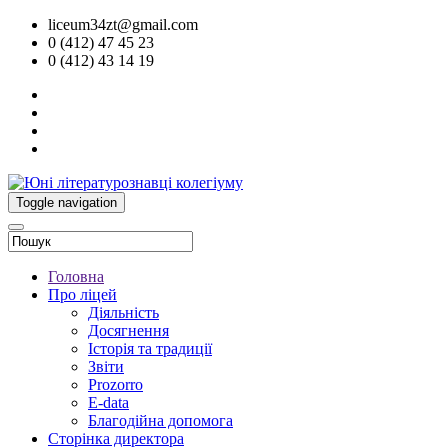
liceum34zt@gmail.com
0 (412) 47 45 23
0 (412) 43 14 19
Toggle navigation
Головна
Про ліцей
Діяльність
Досягнення
Історія та традиції
Звіти
Prozorro
E-data
Благодійна допомога
Сторінка директора