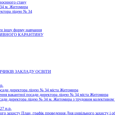
 воєнного стану
 34 м. Житомира
ектора ліцею № 34
ти іншу форму навчання
ТИВНОГО КАРАНТИНУ
ЧИКІВ ЗАКЛАДУ ОСВІТИ
р.
осади директора ліцею № 34 міста Житомира
щення вакантної посади директора ліцею № 34 міста Житомира
осади директора ліцею № 34 м. Житомира з трудовим колективом 
27 н.р.
ьного захисту План, графік проведення Дня цивільного захисту і 