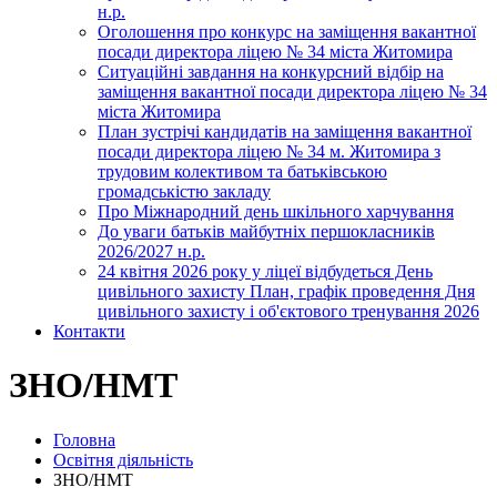
н.р.
Оголошення про конкурс на заміщення вакантної
посади директора ліцею № 34 міста Житомира
Ситуаційні завдання на конкурсний відбір на
заміщення вакантної посади директора ліцею № 34
міста Житомира
План зустрічі кандидатів на заміщення вакантної
посади директора ліцею № 34 м. Житомира з
трудовим колективом та батьківською
громадськістю закладу
Про Міжнародний день шкільного харчування
До уваги батьків майбутніх першокласників
2026/2027 н.р.
24 квітня 2026 року у ліцеї відбудеться День
цивільного захисту План, графік проведення Дня
цивільного захисту і об'єктового тренування 2026
Контакти
ЗНО/НМТ
Головна
Освітня діяльність
ЗНО/НМТ