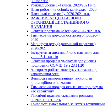
(Оновлено)
Розклад уроків 1-4 класи. 2020/2021 н.р.
План роботи на осінніх канікулах - 2020
Навчальні екскурсії у 2020-2021 н.р.
ВАЖЛИВІ АКЦЕНТИ ЩОДО
ОРГАНІЗАЦІЇ ДИСТАНЦІЙНОГО
НАВЧАННЯ
Освітня програма колегіуму 2020/2021 н.р.
Тимчасовий порядок освітнього процесу -
2020
Маршрути руху (адаптивний карантин)
2020/2021
Інструменти дистанційного навчання для
учнів 5-11 класів
Освітній процес в умовах недопущення
поширення COVID-19 з 23.11.20
Алгоритм роботи колегіуму залежно від
карантинної зони
Вчимося з використанням технологій
дистанційного навчання
Тимчасовий порядок освітнього процесу на
час карантину
Гігієнічні правила складання розкладу
навчальних занять
Тривалість навчального заняття з технічними