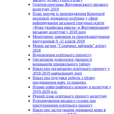
Освітня програма Житомирського міського
колегіуму 2019
План заходів із запровадження Концепції
реалізації державної політики у сфері
реформування загальної середньої освіти
«Нова українська школа» в Житомирському
міському колегіумі у 2018 році
Моніторинг навчання та працевлаштування
випускників 9 -11 класів 2018
Мовні загони "Сонячних зайчиків" влітку
2018
Відновлення освітнього процессу
Організація дозвіллєвої діяльності
вихованців пришкільного табору
Наказ про організацію освітнього процесу у
2018-2019 навчальному році
Наказ про підсумки роботи з обліку
продовження навч. та працевл.
Норми орфографічного режиму в колегіумі у
2019-2020 н.р.
Річний план освітнього процесу колегіуму
Розпорядження міського голови про
призупинення освітнього процесу
Наказ про застосування державної мови в