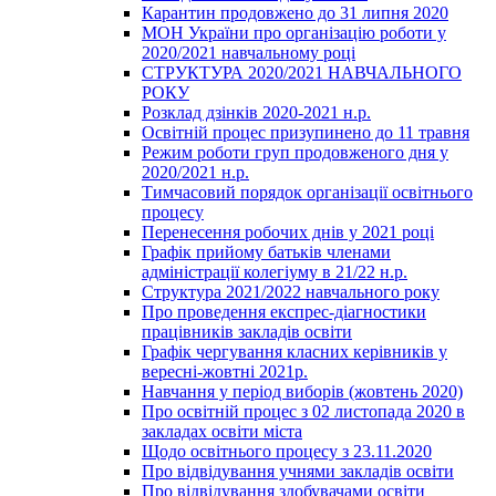
Карантин продовжено до 31 липня 2020
МОН України про організацію роботи у
2020/2021 навчальному році
СТРУКТУРА 2020/2021 НАВЧАЛЬНОГО
РОКУ
Розклад дзінків 2020-2021 н.р.
Освітній процес призупинено до 11 травня
Режим роботи груп продовженого дня у
2020/2021 н.р.
Тимчасовий порядок організації освітнього
процесу
Перенесення робочих днів у 2021 році
Графік прийому батьків членами
адміністрації колегіуму в 21/22 н.р.
Структура 2021/2022 навчального року
Про проведення експрес-діагностики
працівників закладів освіти
Графік чергування класних керівників у
вересні-жовтні 2021р.
Навчання у період виборів (жовтень 2020)
Про освітній процес з 02 листопада 2020 в
закладах освіти міста
Щодо освітнього процесу з 23.11.2020
Про відвідування учнями закладів освіти
Про відвідування здобувачами освіти