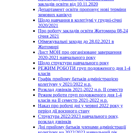
закладів освіти від 10.11.2020
Департамент освіти пропонує нові терміни
зимових канікул
Щодо навчання в колегіумі у грудні-січні
2020/2021
Про роботу закладів освіти Житомира 08-24
січня 2021
Обмежувальні заходи до 28.02.2021 в
Житомирі
Лист МОН про організоване завершення
2020-2021 навчального року
Щодо структури навчального року
РЕЖИМ РОБОТИ груп подовженого дня 1-4
класів
Графік прийому батьків адміністрацією
колегіуму у 2021/2022 н.р.
Розклад дзвінків 2021-2022 н.р. ІІ семестр
Режим роботи груп подовженого дня 1-4
класів на ІІ семестр 2021-2022 н.р.
Наказ про робочі дні у червні 2022 року у
період дії воєнного стану
Структура 2022/2023 навчального року,
розклад дзвінків
Дні прийому батьків членами адміністрації
колегіуму на 2022/2023 навчальний рік