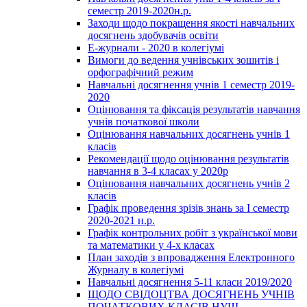
семестр 2019-2020н.р.
Заходи щодо покращення якості навчальних
досягнень здобувачів освіти
Е-журнали - 2020 в колегіумі
Вимоги до ведення учнівських зошитів і
орфографічний режим
Навчальні досягнення учнів 1 семестр 2019-
2020
Оцінювання та фіксація результатів навчання
учнів початкової школи
Оцінювання навчальних досягнень учнів 1
класів
Рекомендації щодо оцінювання результатів
навчання в 3-4 класах у 2020р
Оцінювання навчальних досягнень учнів 2
класів
Графік проведення зрізів знань за І семестр
2020-2021 н.р.
Графік контрольних робіт з української мови
та математики у 4-х класах
План заходів з впровадження Електронного
Журналу в колегіумі
Навчальні досягнення 5-11 класи 2019/2020
ЩОДО СВІДОЦТВА ДОСЯГНЕНЬ УЧНІВ
ПОЧАТКОВИХ КЛАСІВ НУШ