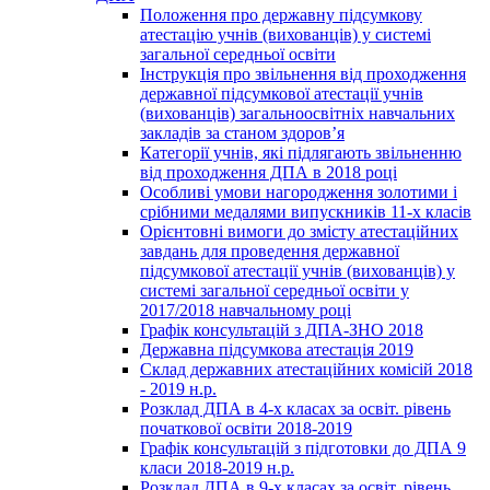
Положення про державну підсумкову
атестацію учнів (вихованців) у системі
загальної середньої освіти
Інструкція про звільнення від проходження
державної підсумкової атестації учнів
(вихованців) загальноосвітніх навчальних
закладів за станом здоров’я
Категорії учнів, які підлягають звільненню
від проходження ДПА в 2018 році
Особливі умови нагородження золотими і
срібними медалями випускників 11-х класів
Орієнтовні вимоги до змісту атестаційних
завдань для проведення державної
підсумкової атестації учнів (вихованців) у
системі загальної середньої освіти у
2017/2018 навчальному році
Графік консультацій з ДПА-ЗНО 2018
Державна підсумкова атестація 2019
Склад державних атестаційних комісій 2018
- 2019 н.р.
Розклад ДПА в 4-х класах за освіт. рівень
початкової освіти 2018-2019
Графік консультацій з підготовки до ДПА 9
класи 2018-2019 н.р.
Розклад ДПА в 9-х класах за освіт. рівень