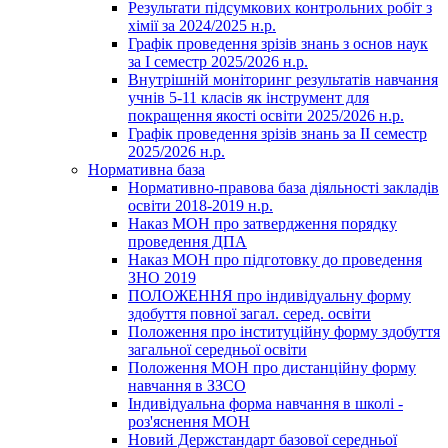
Результати підсумкових контрольних робіт з
хімії за 2024/2025 н.р.
Графік проведення зрізів знань з основ наук
за І семестр 2025/2026 н.р.
Внутрішній моніторинг результатів навчання
учнів 5-11 класів як інструмент для
покращення якості освіти 2025/2026 н.р.
Графік проведення зрізів знань за ІІ семестр
2025/2026 н.р.
Нормативна база
Нормативно-правова база діяльності закладів
освіти 2018-2019 н.р.
Наказ МОН про затвердження порядку
проведення ДПА
Наказ МОН про підготовку до проведення
ЗНО 2019
ПОЛОЖЕННЯ про індивідуальну форму
здобуття повної загал. серед. освіти
Положення про інституційну форму здобуття
загальної середньої освіти
Положення МОН про дистанційну форму
навчання в ЗЗСО
Індивідуальна форма навчання в школі -
роз'яснення МОН
Новий Держстандарт базової середньої