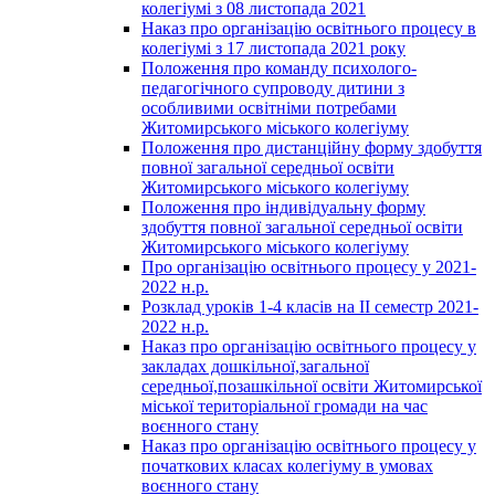
колегіумі з 08 листопада 2021
Наказ про організацію освітнього процесу в
колегіумі з 17 листопада 2021 року
Положення про команду психолого-
педагогічного супроводу дитини з
особливими освітніми потребами
Житомирського міського колегіуму
Положення про дистанційну форму здобуття
повної загальної середньої освіти
Житомирського міського колегіуму
Положення про індивідуальну форму
здобуття повної загальної середньої освіти
Житомирського міського колегіуму
Про організацію освітнього процесу у 2021-
2022 н.р.
Розклад уроків 1-4 класів на ІІ семестр 2021-
2022 н.р.
Наказ про організацію освітнього процесу у
закладах дошкільної,загальної
середньої,позашкільної освіти Житомирської
міської територіальної громади на час
воєнного стану
Наказ про організацію освітнього процесу у
початкових класах колегіуму в умовах
воєнного стану