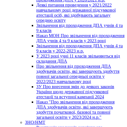
Деякі питання проведення у 2021/2022
навчальному році державної підсумкової
атестації осіб, які здобувають загальну
середню освіту
Звільнення від проходження ДПА учнів 4 та
9 класів
Наказ МОН Про звільнення від проходження
ДПА учнів 4 та 9 класів у 2023 році
Звільнення від проходження ДПА учнів 4 та
9 класів у 2022-2023 н.р.
У 2023 році учні 11 класів звільняються від
складання ДПА
Про звільнення від проходження ДПА
здобувачів освіти, які завершують здобуття
повної загальної середньої освіти у
2022/2023 навчальному році
ЗУ Про внесення змін до деяких законів
України щодо державної підсумкової
атестації та вступної кампанії 2024
Наказ "Про звільнення від проходження
ДПА здобувачів освіти, які завершують
здобуття початкової, базової та повної
загальної освіти у 2023/2024 н.р."
ЗНО/НМТ