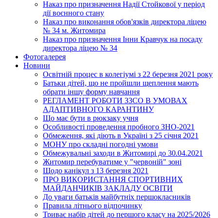
Наказ про призначення Надії Стойкової у період
дії воєнного стану
Наказ про виконання обов'язків директора ліцею
№ 34 м. Житомира
Наказ про призначення Інни Кравчук на посаду
директора ліцею № 34
Фотогалерея
Новини
Освітній процес в колегіумі з 22 березня 2021 року
Батьки дітей, що не пройшли щеплення мають
обрати іншу форму навчання
РЕГЛАМЕНТ РОБОТИ ЗЗСО В УМОВАХ
АДАПТИВНОГО КАРАНТИНУ
Що має бути в рюкзаку учня
Особливості проведення пробного ЗНО-2021
Обмеження, які діють в Україні з 25 січня 2021
МОНУ про складні погодні умови
Обмежувальні заходи в Житомирі до 30.04.2021
Житомир перебуватиме у "червоній" зоні
Щодо канікул з 13 березня 2021
ПРО ВИКОРИСТАННЯ СПОРТИВНИХ
МАЙДАНЧИКІВ ЗАКЛАДУ ОСВІТИ
До уваги батьків майбутніх першокласників
Правила літнього відпочинку
Триває набір дітей до першого класу на 2025/2026