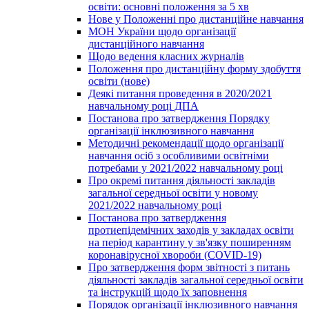
освіти: основні положення за 5 хв
Нове у Положенні про дистанційне навчання
МОН України щодо організації
дистанційного навчання
Щодо ведення класних журналів
Положення про дистанційну форму здобуття
освіти (нове)
Деякі питання проведення в 2020/2021
навчальному році ДПА
Постанова про затвердження Порядку
організації інклюзивного навчання
Методичні рекомендації щодо організації
навчання осіб з особливими освітніми
потребами у 2021/2022 навчальному році
Про окремі питання діяльності закладів
загальної середньої освіти у новому
2021/2022 навчальному році
Постанова про затвердження
протиепідемічних заходів у закладах освіти
на період карантину у зв'язку поширенням
коронавірусної хвороби (COVID-19)
Про затвердження форм звітності з питань
діяльності закладів загальної середньої освіти
та інструкцій щодо їх заповнення
Порядок організації інклюзивного навчання