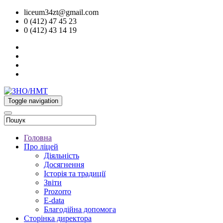
liceum34zt@gmail.com
0 (412) 47 45 23
0 (412) 43 14 19
Toggle navigation
Головна
Про ліцей
Діяльність
Досягнення
Історія та традиції
Звіти
Prozorro
E-data
Благодійна допомога
Сторінка директора