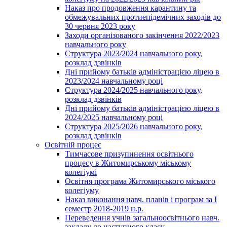
Наказ про продовження карантину та
обмежувальних протиепідемічних заходів до
30 червня 2023 року
Заходи організованого закінчення 2022/2023
навчального року
Структура 2023/2024 навчального року,
розклад дзвінків
Дні прийому батьків адміністрацією ліцею в
2023/2024 навчальному році
Структура 2024/2025 навчального року,
розклад дзвінків
Дні прийому батьків адміністрацією ліцею в
2024/2025 навчальному році
Структура 2025/2026 навчального року,
розклад дзвінків
Освітній процес
Тимчасове призупинення освітнього
процесу в Житомирському міському
колегіумі
Освітня програма Житомирського міського
колегіуму
Наказ виконання навч. планів і програм за І
семестр 2018-2019 н.р.
Переведення учнів загальноосвітнього навч.
закладу до наступного класу