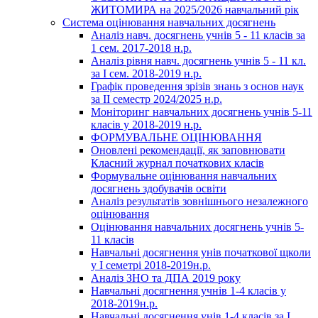
ЖИТОМИРА на 2025/2026 навчальний рік
Система оцінювання навчальних досягнень
Аналіз навч. досягнень учнів 5 - 11 класів за
1 сем. 2017-2018 н.р.
Аналіз рівня навч. досягнень учнів 5 - 11 кл.
за І сем. 2018-2019 н.р.
Графік проведення зрізів знань з основ наук
за ІІ семестр 2024/2025 н.р.
Моніторинг навчальних досягнень учнів 5-11
класів у 2018-2019 н.р.
ФОРМУВАЛЬНЕ ОЦІНЮВАННЯ
Оновлені рекомендації, як заповнювати
Класний журнал початкових класів
Формувальне оцінювання навчальних
досягнень здобувачів освіти
Аналіз результатів зовнішнього незалежного
оцінювання
Оцінювання навчальних досягнень учнів 5-
11 класів
Навчальні досягнення унів початкової щколи
у І семетрі 2018-2019н.р.
Аналіз ЗНО та ДПА 2019 року
Навчальні досягнення учнів 1-4 класів у
2018-2019н.р.
Навчальні досягнення унів 1-4 класів за І