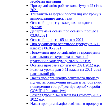
засобами навчання
Про організацію роботи колегіуму з 25 січня
2021
Тривалість та форми роботи під час уроку з
використанням дист. техн.
Освітній процес у складних погодних
умовах
Департамент освіти про освітній процес з
03.03.2021
Освітній процес з 05 квітня 2021
Про організацію освітнього процесу в 1-11
класах з 06.05.2021
Положення про організацію та проведення
навчальних екскурсій та навчальної
практики в колегіумі у 2021/2022 н.р.
Освітня програма колегіуму 2021/2022 н.р.
Розклад уроків для 5-11 класів на 2021-2022
навчальний рік
Наказ про організацію освітнього процесу
під час впровадження заходів із запобігання
поширенню гострої респіраторної хвороби
COVID-19 в колегіумі
Розклад уроків 1-4 класів на І семестр 2021-
2022 н.р.
Наказ про організацію освітнього процесу в