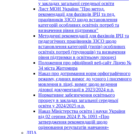
у закладах загальної середньої освіти
Лист МОН України "Про метод.
рекомендації для фахівців ІРЦ та пед.
працівників ЗЗСО щодо встановлення
категорій особливих освітніх потреб та
визначення рівня підтримки"
Методичні рекомендації для фахівців ІРЦ та
педагогічних працівників ЗЗСО щодо
встановлення категорій (типів) особливих
освітніх потреб (труднощів) та визначення
рівня підтримки в освітньому процесі
Положення про офіційний веб-сайт Ліцею №
34 міста Житомира
Наказ про дотримання норм орфографічного
режиму, єдиних вимог до усного і писемного
мовлення в ліцеї, вимог щодо ведення
ділової документації в 2023/2024 н.р.
Нормативне забезпечення освітнього
процесу в закладах загальної середньої
освіти у 2024/2025 н.р.
Наказ Міністерства освіти і науки України
від 02 серпня 2024 Р. № 1093 «Про
затвердження рекомендацій щодо
оцінювання результатів навчання»
ДПА