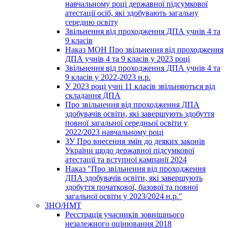
навчальному році державної підсумкової
атестації осіб, які здобувають загальну
середню освіту
Звільнення від проходження ДПА учнів 4 та
9 класів
Наказ МОН Про звільнення від проходження
ДПА учнів 4 та 9 класів у 2023 році
Звільнення від проходження ДПА учнів 4 та
9 класів у 2022-2023 н.р.
У 2023 році учні 11 класів звільняються від
складання ДПА
Про звільнення від проходження ДПА
здобувачів освіти, які завершують здобуття
повної загальної середньої освіти у
2022/2023 навчальному році
ЗУ Про внесення змін до деяких законів
України щодо державної підсумкової
атестації та вступної кампанії 2024
Наказ "Про звільнення від проходження
ДПА здобувачів освіти, які завершують
здобуття початкової, базової та повної
загальної освіти у 2023/2024 н.р."
ЗНО/НМТ
Реєстрація учасників зовнішнього
незалежного оцінювання 2018