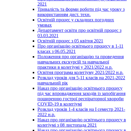
2021
Тривалість та форми роботи під час уроку з
використанням дист. техн.
Освітній процес у складних погодних
умовах
Департамент освіти про освітній процес з
03.03.2021
Освітній процес з 05 квітня 2021
Про організацію освітнього процесу в 1-11
класах з 06.05.2021
Положення про організацію та проведення
навчальних екскурсій та навчальної
практики в колегіумі у 2021/2022 н.р.
Освітня програма колегіуму 2021/2022 н.р.
Розклад уроків для 5-11 класів на 2021-2022
навчальний рік
Наказ про організацію освітнього процесу
під час впровадження заходів із запобігання
поширенню гострої респіраторної хвороби
COVID-19 в колегіумі
Розклад уроків 1-4 класів на І семестр 2021-
2022 н.р.
Наказ про організацію освітнього процесу в
колегіумі з 08 листопада 2021
Наказ про організацію освітнього процесу в