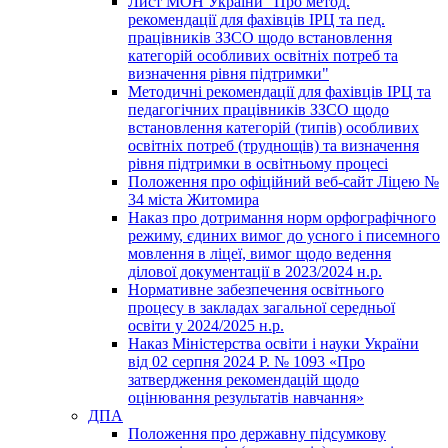
Лист МОН України "Про метод.
рекомендації для фахівців ІРЦ та пед.
працівників ЗЗСО щодо встановлення
категорій особливих освітніх потреб та
визначення рівня підтримки"
Методичні рекомендації для фахівців ІРЦ та
педагогічних працівників ЗЗСО щодо
встановлення категорій (типів) особливих
освітніх потреб (труднощів) та визначення
рівня підтримки в освітньому процесі
Положення про офіційний веб-сайт Ліцею №
34 міста Житомира
Наказ про дотримання норм орфографічного
режиму, єдиних вимог до усного і писемного
мовлення в ліцеї, вимог щодо ведення
ділової документації в 2023/2024 н.р.
Нормативне забезпечення освітнього
процесу в закладах загальної середньої
освіти у 2024/2025 н.р.
Наказ Міністерства освіти і науки України
від 02 серпня 2024 Р. № 1093 «Про
затвердження рекомендацій щодо
оцінювання результатів навчання»
ДПА
Положення про державну підсумкову