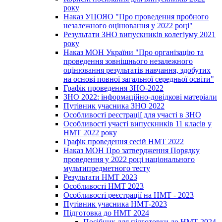
року
Наказ УЦОЯО "Про проведення пробного
незалежного оцінювання у 2022 році"
Результати ЗНО випускників колегіуму 2021
року
Наказ МОН України "Про організацію та
проведення зовнішнього незалежного
оцінювання результатів навчання, здобутих
на основі повної загальної середньої освіти"
Графік проведення ЗНО-2022
ЗНО 2022: інформаційно-довідкові матеріали
Путівник учасника ЗНО 2022
Особливості реєстрації для участі в ЗНО
Особливості участі випускників 11 класів у
НМТ 2022 року
Графік проведення сесій НМТ 2022
Наказ МОН Про затвердження Порядку
проведення у 2022 році національного
мультипредметного тесту
Результати НМТ 2023
Особливості НМТ 2023
Особливості реєстрації на НМТ - 2023
Путівник учасника НМТ-2023
Підготовка до НМТ 2024
Посібник для підготовки до НМТ 2024