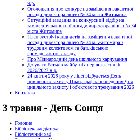
н.р.
Оголошення про конкурс на заміщення вакантної
посади директора ліцею № 34 міста Житомира
Ситуаційні завдання на конкурсний відбір на
заміщення вакантної посади директора ліцею № 34
міста Житомира
План зустрічі кандидатів на заміщення вакантної
посади директора ліцею № 34 м. Житомира з
трудовим колективом та батьківською
громадськістю закладу
Про Міжнародний день шкільного харчування
До уваги батьків майбутніх першокласників
2026/2027 н.р.
24 квітня 2026 року у ліцеї відбудеться День
цивільного захисту План, графік проведення Дня
цивільного захисту і об'єктового тренування 2026
Контакти
3 травня - День Сонця
Головна
Бібліотека-медіатека
Бібліотечний хаб