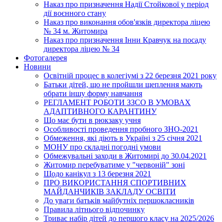
Наказ про призначення Надії Стойкової у період
дії воєнного стану
Наказ про виконання обов'язків директора ліцею
№ 34 м. Житомира
Наказ про призначення Інни Кравчук на посаду
директора ліцею № 34
Фотогалерея
Новини
Освітній процес в колегіумі з 22 березня 2021 року
Батьки дітей, що не пройшли щеплення мають
обрати іншу форму навчання
РЕГЛАМЕНТ РОБОТИ ЗЗСО В УМОВАХ
АДАПТИВНОГО КАРАНТИНУ
Що має бути в рюкзаку учня
Особливості проведення пробного ЗНО-2021
Обмеження, які діють в Україні з 25 січня 2021
МОНУ про складні погодні умови
Обмежувальні заходи в Житомирі до 30.04.2021
Житомир перебуватиме у "червоній" зоні
Щодо канікул з 13 березня 2021
ПРО ВИКОРИСТАННЯ СПОРТИВНИХ
МАЙДАНЧИКІВ ЗАКЛАДУ ОСВІТИ
До уваги батьків майбутніх першокласників
Правила літнього відпочинку
Триває набір дітей до першого класу на 2025/2026