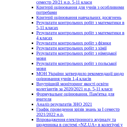
семестр 20/21 н.р. 5-11 класи
Критерії оцінювання для учнів з особливими
потребами
Критерії оцінювання навчальних досягнень
Результати контрольних робіт з математики в
5-11 класах
Результати контрольних робіт з математики в
4 класах
Результати контрольних робіт з фізики
Результати контрольних робіт з хімії
Результати контрольних робіт з німецької
мови
Результати контрольних робіт з польської
мови
МОН України затвердило рекомендації щодо
оцінювання учнів 1-4 класів
Внутрішній моніторинг якості освіти
колегіантів за 2020/2021 н.р. 5-11 класи
Формувальне оцінювання. Пам'ятка для
вчителя
Аналіз результатів ЗНО 2021
Графік проведення зрізів знань за І семестр
2021/2022 н.р.
Впровадження електронного журналу та
щоденника в системі «NZ.UA» в колегіумі у