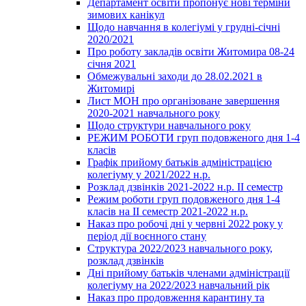
Департамент освіти пропонує нові терміни
зимових канікул
Щодо навчання в колегіумі у грудні-січні
2020/2021
Про роботу закладів освіти Житомира 08-24
січня 2021
Обмежувальні заходи до 28.02.2021 в
Житомирі
Лист МОН про організоване завершення
2020-2021 навчального року
Щодо структури навчального року
РЕЖИМ РОБОТИ груп подовженого дня 1-4
класів
Графік прийому батьків адміністрацією
колегіуму у 2021/2022 н.р.
Розклад дзвінків 2021-2022 н.р. ІІ семестр
Режим роботи груп подовженого дня 1-4
класів на ІІ семестр 2021-2022 н.р.
Наказ про робочі дні у червні 2022 року у
період дії воєнного стану
Структура 2022/2023 навчального року,
розклад дзвінків
Дні прийому батьків членами адміністрації
колегіуму на 2022/2023 навчальний рік
Наказ про продовження карантину та