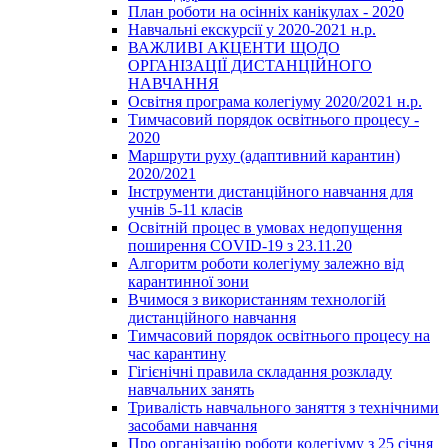
План роботи на осінніх канікулах - 2020
Навчальні екскурсії у 2020-2021 н.р.
ВАЖЛИВІ АКЦЕНТИ ЩОДО
ОРГАНІЗАЦІЇ ДИСТАНЦІЙНОГО
НАВЧАННЯ
Освітня програма колегіуму 2020/2021 н.р.
Тимчасовий порядок освітнього процесу -
2020
Маршрути руху (адаптивний карантин)
2020/2021
Інструменти дистанційного навчання для
учнів 5-11 класів
Освітній процес в умовах недопущення
поширення COVID-19 з 23.11.20
Алгоритм роботи колегіуму залежно від
карантинної зони
Вчимося з використанням технологій
дистанційного навчання
Тимчасовий порядок освітнього процесу на
час карантину
Гігієнічні правила складання розкладу
навчальних занять
Тривалість навчального заняття з технічними
засобами навчання
Про організацію роботи колегіуму з 25 січня