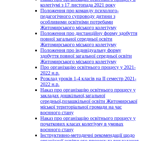
колегіумі з 17 листопада 2021 року
Положення про команду психолого-
педагогічного супроводу дитини з
особливими освітніми потребами
Житомирського міського колегіуму
Положення про дистанційну форму здобуття
повної загальної середньої освіти
Житомирського міського колегіуму
Положення про індивідуальну форму
здобуття повної загальної середньої освіти
Житомирського міського колегіуму
Про організацію освітнього процесу у 2021-
2022 н.р.
Розклад уроків 1-4 класів на ІІ семестр 2021-
2022 н.р.
Наказ про організацію освітнього процесу у
закладах дошкільної,загальної
середньої,позашкільної освіти Житомирської
міської територіальної громади на час
воєнного стану
Наказ про організацію освітнього процесу у
початкових класах колегіуму в умовах
воєнного стану
Інструктивно-методичні рекомендації щодо
організації освітнього процесу та викладання