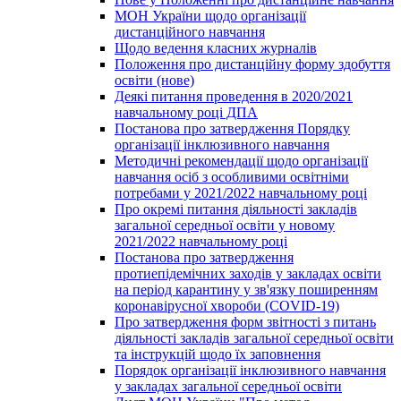
МОН України щодо організації
дистанційного навчання
Щодо ведення класних журналів
Положення про дистанційну форму здобуття
освіти (нове)
Деякі питання проведення в 2020/2021
навчальному році ДПА
Постанова про затвердження Порядку
організації інклюзивного навчання
Методичні рекомендації щодо організації
навчання осіб з особливими освітніми
потребами у 2021/2022 навчальному році
Про окремі питання діяльності закладів
загальної середньої освіти у новому
2021/2022 навчальному році
Постанова про затвердження
протиепідемічних заходів у закладах освіти
на період карантину у зв'язку поширенням
коронавірусної хвороби (COVID-19)
Про затвердження форм звітності з питань
діяльності закладів загальної середньої освіти
та інструкцій щодо їх заповнення
Порядок організації інклюзивного навчання
у закладах загальної середньої освіти