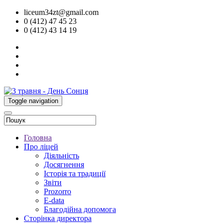
liceum34zt@gmail.com
0 (412) 47 45 23
0 (412) 43 14 19
Toggle navigation
Головна
Про ліцей
Діяльність
Досягнення
Історія та традиції
Звіти
Prozorro
E-data
Благодійна допомога
Сторінка директора