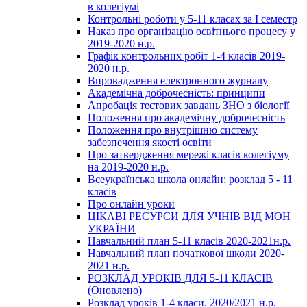
в колегіумі
Контрольні роботи у 5-11 класах за І семестр
Наказ про організацію освітнього процесу у
2019-2020 н.р.
Графік контрольних робіт 1-4 класів 2019-
2020 н.р.
Впровадження електронного журналу
Академічна доброчесність: принципи
Апробація тестових завдань ЗНО з біології
Положення про академічну доброчесність
Положення про внутрішню систему
забезпечення якості освіти
Про затвердження мережі класів колегіуму
на 2019-2020 н.р.
Всеукраїнська школа онлайн: розклад 5 - 11
класів
Про онлайн уроки
ЦІКАВІ РЕСУРСИ ДЛЯ УЧНІВ ВІД МОН
УКРАЇНИ
Навчальний план 5-11 класів 2020-2021н.р.
Навчальний план початкової школи 2020-
2021 н.р.
РОЗКЛАД УРОКІВ ДЛЯ 5-11 КЛАСІВ
(Оновлено)
Розклад уроків 1-4 класи. 2020/2021 н.р.