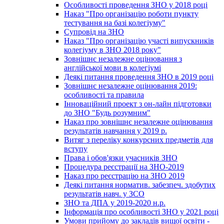
Особливості проведення ЗНО у 2018 році
Наказ "Про організацію роботи пункту
тестування на базі колегіуму"
Супровід на ЗНО
Наказ "Про організацію участі випускників
колегіуму в ЗНО 2018 року"
Зовнішнє незалежне оцінювання з
англійської мови в колегіумі
Деякі питання проведення ЗНО в 2019 році
Зовнішнє незалежне оцінювання 2019:
особливості та правила
Інноваційний проект з он-лайн підготовки
до ЗНО "Будь розумним"
Наказ про зовнішнє незалежне оцінювання
результатів навчання у 2019 р.
Витяг з переліку конкурсних предметів для
вступу
Права і обов'язки учасників ЗНО
Процедура реєстрації на ЗНО-2019
Наказ про реєстрацію на ЗНО 2019
Деякі питання норматив. забезпеч. здобутих
результатів навч. у ЗСО
ЗНО та ДПА у 2019-2020 н.р.
Інформація про особливості ЗНО у 2021 році
Умови прийому до закладів вищої освіти -