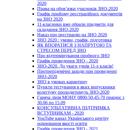
2020
Права на обов’язки учасників ЗНО-2020
Графік прийому реєстраційних документів
на ЗНО 2020
11-класники вже обрали предмети для
складання ЗНО-2020
Наказ про реєстрацію на ЗНО 2020
ЗНО 2020 : умови, графік, підготовка
ЯК ВПОРАТИСЯ З НАПРУГОЮ ТА
СТРЕСОМ ПЕРЕД ЗНО
Про відтермінування пробного ЗНО
Графік проведення ЗНО - 2020
ЗНО-2020. До уваги учнів 11-х класів!
Протиепідемічні заходи при проведенні
ЗНО-2020
ЗНО в умовах карантину
Пункти тестування в яких випускники
колегіуму проходитимуть ЗНО-2020
Гаряча лінія МОНУ 0800-50-45-70 працює з
30.06 по 15.09
КОНСУЛЬТАТИВНА ПІДТРИМКА
ВСТУПНИКАМ - 2020
YouTube канал Українського центру
оцінювання якості освіти
Графік проведення ЗНО - 2021