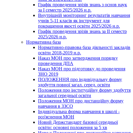
Графік проведення зрізів знань з основ наук
за І семестр 2025/2026 н.р.
Внутрішній моніторинг результатів навчання
учнів 5-11 класів як інструмент для
покращення якості освіти 2025/2026 н.р.
Графік проведення зрізів знань за ІІ семестр
2025/2026 н.р.
Нормативна база
Нормативно-правова база діяльності закладів
освіти 2018-2019 н.р.
Наказ МОН про затвердження порядку
проведення ДПА
Наказ МОН про підготовку до проведення
ЗНО 2019
ПОЛОЖЕННЯ про індивідуальну форму
здобуття повної загал. серед. освіти
Положення про інституційну форму здобуття
загальної середньої освіти
Положення МОН про дистанційну форму
навчання в ЗЗСО
Індивідуальна форма навчання в школі -
роз'яснення МОН
Новий Держстандарт базової середньої
освіти: основні положення за 5 хв
Нове у Положенні про дистанційне навчання