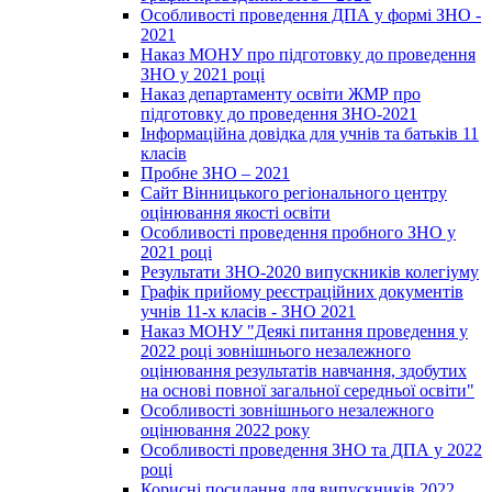
Особливості проведення ДПА у формі ЗНО -
2021
Наказ МОНУ про підготовку до проведення
ЗНО у 2021 році
Наказ департаменту освіти ЖМР про
підготовку до проведення ЗНО-2021
Інформаційна довідка для учнів та батьків 11
класів
Пробне ЗНО – 2021
Сайт Вінницького регіонального центру
оцінювання якості освіти
Особливості проведення пробного ЗНО у
2021 році
Результати ЗНО-2020 випускників колегіуму
Графік прийому реєстраційних документів
учнів 11-х класів - ЗНО 2021
Наказ МОНУ "Деякі питання проведення у
2022 році зовнішнього незалежного
оцінювання результатів навчання, здобутих
на основі повної загальної середньої освіти"
Особливості зовнішнього незалежного
оцінювання 2022 року
Особливості проведення ЗНО та ДПА у 2022
році
Корисні посилання для випускників 2022