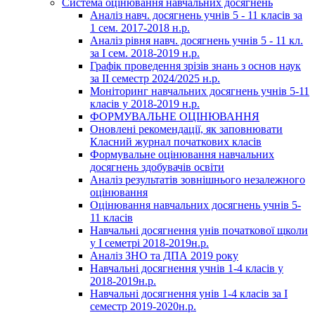
Система оцінювання навчальних досягнень
Аналіз навч. досягнень учнів 5 - 11 класів за
1 сем. 2017-2018 н.р.
Аналіз рівня навч. досягнень учнів 5 - 11 кл.
за І сем. 2018-2019 н.р.
Графік проведення зрізів знань з основ наук
за ІІ семестр 2024/2025 н.р.
Моніторинг навчальних досягнень учнів 5-11
класів у 2018-2019 н.р.
ФОРМУВАЛЬНЕ ОЦІНЮВАННЯ
Оновлені рекомендації, як заповнювати
Класний журнал початкових класів
Формувальне оцінювання навчальних
досягнень здобувачів освіти
Аналіз результатів зовнішнього незалежного
оцінювання
Оцінювання навчальних досягнень учнів 5-
11 класів
Навчальні досягнення унів початкової щколи
у І семетрі 2018-2019н.р.
Аналіз ЗНО та ДПА 2019 року
Навчальні досягнення учнів 1-4 класів у
2018-2019н.р.
Навчальні досягнення унів 1-4 класів за І
семестр 2019-2020н.р.