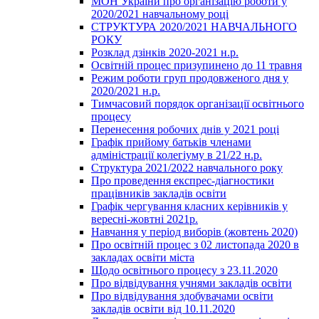
МОН України про організацію роботи у
2020/2021 навчальному році
СТРУКТУРА 2020/2021 НАВЧАЛЬНОГО
РОКУ
Розклад дзінків 2020-2021 н.р.
Освітній процес призупинено до 11 травня
Режим роботи груп продовженого дня у
2020/2021 н.р.
Тимчасовий порядок організації освітнього
процесу
Перенесення робочих днів у 2021 році
Графік прийому батьків членами
адміністрації колегіуму в 21/22 н.р.
Структура 2021/2022 навчального року
Про проведення експрес-діагностики
працівників закладів освіти
Графік чергування класних керівників у
вересні-жовтні 2021р.
Навчання у період виборів (жовтень 2020)
Про освітній процес з 02 листопада 2020 в
закладах освіти міста
Щодо освітнього процесу з 23.11.2020
Про відвідування учнями закладів освіти
Про відвідування здобувачами освіти
закладів освіти від 10.11.2020