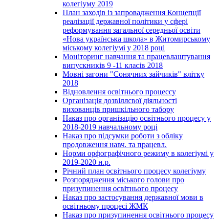
колегіуму 2019
План заходів із запровадження Концепції
реалізації державної політики у сфері
реформування загальної середньої освіти
«Нова українська школа» в Житомирському
міському колегіумі у 2018 році
Моніторинг навчання та працевлаштування
випускників 9 -11 класів 2018
Мовні загони "Сонячних зайчиків" влітку
2018
Відновлення освітнього процессу
Організація дозвіллєвої діяльності
вихованців пришкільного табору
Наказ про організацію освітнього процесу у
2018-2019 навчальному році
Наказ про підсумки роботи з обліку
продовження навч. та працевл.
Норми орфографічного режиму в колегіумі у
2019-2020 н.р.
Річний план освітнього процесу колегіуму
Розпорядження міського голови про
призупинення освітнього процесу
Наказ про застосування державної мови в
освітньому процесі ЖМК
Наказ про призупинення освітнього процесу