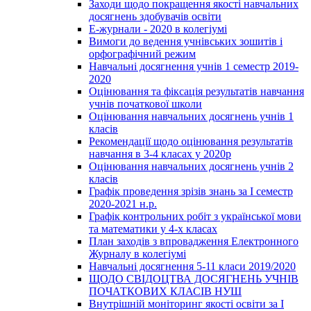
Заходи щодо покращення якості навчальних
досягнень здобувачів освіти
Е-журнали - 2020 в колегіумі
Вимоги до ведення учнівських зошитів і
орфографічний режим
Навчальні досягнення учнів 1 семестр 2019-
2020
Оцінювання та фіксація результатів навчання
учнів початкової школи
Оцінювання навчальних досягнень учнів 1
класів
Рекомендації щодо оцінювання результатів
навчання в 3-4 класах у 2020р
Оцінювання навчальних досягнень учнів 2
класів
Графік проведення зрізів знань за І семестр
2020-2021 н.р.
Графік контрольних робіт з української мови
та математики у 4-х класах
План заходів з впровадження Електронного
Журналу в колегіумі
Навчальні досягнення 5-11 класи 2019/2020
ЩОДО СВІДОЦТВА ДОСЯГНЕНЬ УЧНІВ
ПОЧАТКОВИХ КЛАСІВ НУШ
Внутрішній моніторинг якості освіти за І