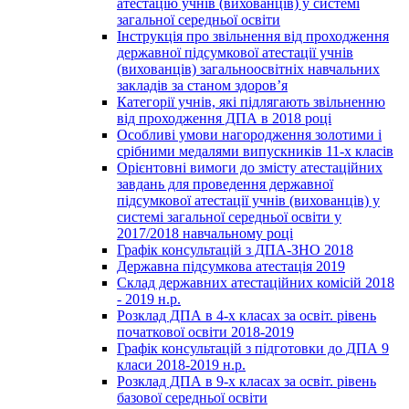
атестацію учнів (вихованців) у системі
загальної середньої освіти
Інструкція про звільнення від проходження
державної підсумкової атестації учнів
(вихованців) загальноосвітніх навчальних
закладів за станом здоров’я
Категорії учнів, які підлягають звільненню
від проходження ДПА в 2018 році
Особливі умови нагородження золотими і
срібними медалями випускників 11-х класів
Орієнтовні вимоги до змісту атестаційних
завдань для проведення державної
підсумкової атестації учнів (вихованців) у
системі загальної середньої освіти у
2017/2018 навчальному році
Графік консультацій з ДПА-ЗНО 2018
Державна підсумкова атестація 2019
Склад державних атестаційних комісій 2018
- 2019 н.р.
Розклад ДПА в 4-х класах за освіт. рівень
початкової освіти 2018-2019
Графік консультацій з підготовки до ДПА 9
класи 2018-2019 н.р.
Розклад ДПА в 9-х класах за освіт. рівень
базової середньої освіти