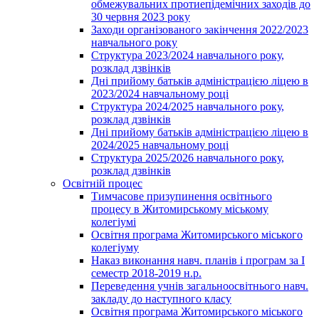
обмежувальних протиепідемічних заходів до
30 червня 2023 року
Заходи організованого закінчення 2022/2023
навчального року
Структура 2023/2024 навчального року,
розклад дзвінків
Дні прийому батьків адміністрацією ліцею в
2023/2024 навчальному році
Структура 2024/2025 навчального року,
розклад дзвінків
Дні прийому батьків адміністрацією ліцею в
2024/2025 навчальному році
Структура 2025/2026 навчального року,
розклад дзвінків
Освітній процес
Тимчасове призупинення освітнього
процесу в Житомирському міському
колегіумі
Освітня програма Житомирського міського
колегіуму
Наказ виконання навч. планів і програм за І
семестр 2018-2019 н.р.
Переведення учнів загальноосвітнього навч.
закладу до наступного класу
Освітня програма Житомирського міського