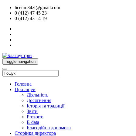
liceum34zt@gmail.com
0 (412) 47 45 23
0 (412) 43 14 19
Toggle navigation
Головна
Про ліцей
Діяльність
Досягнення
Історія та традиції
Звіти
Prozorro
E-data
Благодійна допомога
Сторінка директора