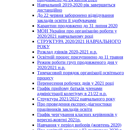
Навчальний 2019-2020 рік завершиться
дистанційно
До 22 червня заборонено відвідування
закладів освіти її здобувачами
Карантин продовжено до 31 липня 2020
МОН України про організацію роботи у
2020/2021 навчальному році
СТРУКТУРА 2020/2021 НАВЧАЛЬНОГО
РОКУ
Розклад дзінків 2020-2021 н.р.
Освітній процес призупинено до 11 травня
Режим роботи груп продовженого дня у
2020/2021 н.р.
Тимчасовий порядок організації освітнього
процесу
Перенесення робочих днів у 2021 році
Графік прийому батьків членами
адміністрації колегіуму в 21/22 н.р.
Структура 2021/2022 навчального року
Про проведення експрес-діагностики
працівників закладів освіти
Графік чергування класних керівників у
вересні-жовтні 2021р.
Навчання у період виборів (жовтень 2020)