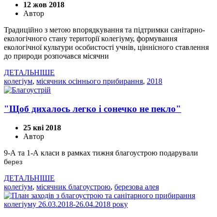
12 жов 2018
Автор
Традиційно з метою впорядкування та підтримки санітарно-
екологічного стану території колегіуму, формування
екологічної культури особистості учнів, ціннісного ставлення
до природи розпочався місячни
ДЕТАЛЬНІШЕ
колегіум
,
місячник осіннього прибирання
,
2018
"Щоб дихалось легко і сонечко не пекло"
25 кві 2018
Автор
9-А та 1-А класи в рамках тижня благоустрою подарували
б
ерез
ДЕТАЛЬНІШЕ
колегіум
,
місячник благоустрою
,
березова алея