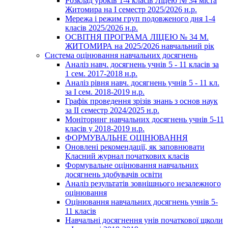
Розклад уроків 1-4 класів Ліцею № 34 міста
Житомира на І семестр 2025/2026 н.р.
Мережа і режим груп подовженого дня 1-4
класів 2025/2026 н.р.
ОСВІТНЯ ПРОГРАМА ЛІЦЕЮ № 34 М.
ЖИТОМИРА на 2025/2026 навчальний рік
Система оцінювання навчальних досягнень
Аналіз навч. досягнень учнів 5 - 11 класів за
1 сем. 2017-2018 н.р.
Аналіз рівня навч. досягнень учнів 5 - 11 кл.
за І сем. 2018-2019 н.р.
Графік проведення зрізів знань з основ наук
за ІІ семестр 2024/2025 н.р.
Моніторинг навчальних досягнень учнів 5-11
класів у 2018-2019 н.р.
ФОРМУВАЛЬНЕ ОЦІНЮВАННЯ
Оновлені рекомендації, як заповнювати
Класний журнал початкових класів
Формувальне оцінювання навчальних
досягнень здобувачів освіти
Аналіз результатів зовнішнього незалежного
оцінювання
Оцінювання навчальних досягнень учнів 5-
11 класів
Навчальні досягнення унів початкової щколи