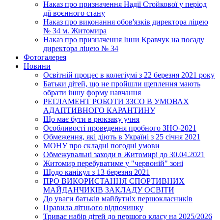
Наказ про призначення Надії Стойкової у період
дії воєнного стану
Наказ про виконання обов'язків директора ліцею
№ 34 м. Житомира
Наказ про призначення Інни Кравчук на посаду
директора ліцею № 34
Фотогалерея
Новини
Освітній процес в колегіумі з 22 березня 2021 року
Батьки дітей, що не пройшли щеплення мають
обрати іншу форму навчання
РЕГЛАМЕНТ РОБОТИ ЗЗСО В УМОВАХ
АДАПТИВНОГО КАРАНТИНУ
Що має бути в рюкзаку учня
Особливості проведення пробного ЗНО-2021
Обмеження, які діють в Україні з 25 січня 2021
МОНУ про складні погодні умови
Обмежувальні заходи в Житомирі до 30.04.2021
Житомир перебуватиме у "червоній" зоні
Щодо канікул з 13 березня 2021
ПРО ВИКОРИСТАННЯ СПОРТИВНИХ
МАЙДАНЧИКІВ ЗАКЛАДУ ОСВІТИ
До уваги батьків майбутніх першокласників
Правила літнього відпочинку
Триває набір дітей до першого класу на 2025/2026