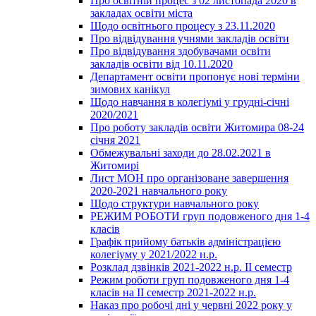
Про освітній процес з 02 листопада 2020 в
закладах освіти міста
Щодо освітнього процесу з 23.11.2020
Про відвідування учнями закладів освіти
Про відвідування здобувачами освіти
закладів освіти від 10.11.2020
Департамент освіти пропонує нові терміни
зимових канікул
Щодо навчання в колегіумі у грудні-січні
2020/2021
Про роботу закладів освіти Житомира 08-24
січня 2021
Обмежувальні заходи до 28.02.2021 в
Житомирі
Лист МОН про організоване завершення
2020-2021 навчального року
Щодо структури навчального року
РЕЖИМ РОБОТИ груп подовженого дня 1-4
класів
Графік прийому батьків адміністрацією
колегіуму у 2021/2022 н.р.
Розклад дзвінків 2021-2022 н.р. ІІ семестр
Режим роботи груп подовженого дня 1-4
класів на ІІ семестр 2021-2022 н.р.
Наказ про робочі дні у червні 2022 року у