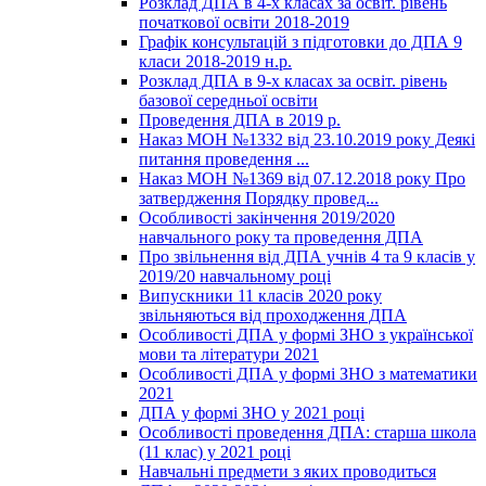
Розклад ДПА в 4-х класах за освіт. рівень
початкової освіти 2018-2019
Графік консультацій з підготовки до ДПА 9
класи 2018-2019 н.р.
Розклад ДПА в 9-х класах за освіт. рівень
базової середньої освіти
Проведення ДПА в 2019 р.
Наказ МОН №1332 від 23.10.2019 року Деякі
питання проведення ...
Наказ МОН №1369 від 07.12.2018 року Про
затвердження Порядку провед...
Особливості закінчення 2019/2020
навчального року та проведення ДПА
Про звільнення від ДПА учнів 4 та 9 класів у
2019/20 навчальному році
Випускники 11 класів 2020 року
звільняються від проходження ДПА
Особливості ДПА у формі ЗНО з української
мови та літератури 2021
Особливості ДПА у формі ЗНО з математики
2021
ДПА у формі ЗНО у 2021 році
Особливості проведення ДПА: старша школа
(11 клас) у 2021 році
Навчальні предмети з яких проводиться