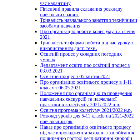
час карантину
Гігієнічні правила складання розкладу
навчальних занять
Тривалість навчального заняття з технічними
засобами навчання
Про організацію роботи колегіуму з 25 січня
2021
Тривалість та форми роботи під час уроку з
використанням дист. техн.
Освітній процес у складних погодних
умовах
Департамент освіти про освітній процес з
03.03.2021
Освітній процес з 05 квітня 2021
Про організацію освітнього процесу в 1-11
класах з 06.05.2021
Положення про організацію та проведення
навчальних екскурсій та навчальної
практики в колегіумі у 2021/2022 н.р.
Освітня програма колегіуму 2021/2022 н.р.
Розклад уроків для 5-11 класів на 2021-2022
навчальний рік
Наказ про організацію освітнього процесу
під час впровадження заходів із запобігання
поширенню гострої респіраторної хвороби