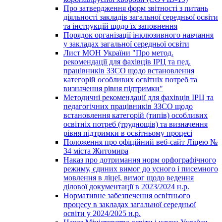
Про затвердження форм звітності з питань
діяльності закладів загальної середньої освіти
та інструкцій щодо їх заповнення
Порядок організації інклюзивного навчання
у закладах загальної середньої освіти
Лист МОН України "Про метод.
рекомендації для фахівців ІРЦ та пед.
працівників ЗЗСО щодо встановлення
категорій особливих освітніх потреб та
визначення рівня підтримки"
Методичні рекомендації для фахівців ІРЦ та
педагогічних працівників ЗЗСО щодо
встановлення категорій (типів) особливих
освітніх потреб (труднощів) та визначення
рівня підтримки в освітньому процесі
Положення про офіційний веб-сайт Ліцею №
34 міста Житомира
Наказ про дотримання норм орфографічного
режиму, єдиних вимог до усного і писемного
мовлення в ліцеї, вимог щодо ведення
ділової документації в 2023/2024 н.р.
Нормативне забезпечення освітнього
процесу в закладах загальної середньої
освіти у 2024/2025 н.р.