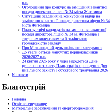
н.р.
Оголошення про конкурс на заміщення вакантної
посади директора ліцею № 34 міста Житомира
Ситуаційні завдання на конкурсний відбір на
заміщення вакантної посади директора ліцею № 34
міста Житомира
План зустрічі кандидатів на заміщення вакантної
посади директора ліцею № 34 м. Житомира з
трудовим колективом та батьківською
громадськістю закладу
Про Міжнародний день шкільного харчування
До уваги батьків майбутніх першокласників
2026/2027 н.р.
24 квітня 2026 року у ліцеї відбудеться День
цивільного захисту План, графік проведення Дня
цивільного захисту і об'єктового тренування 2026
Контакти
Благоустрій
Головна
Освітнє середовище
Матеріальне забезпечення та енергозбереження