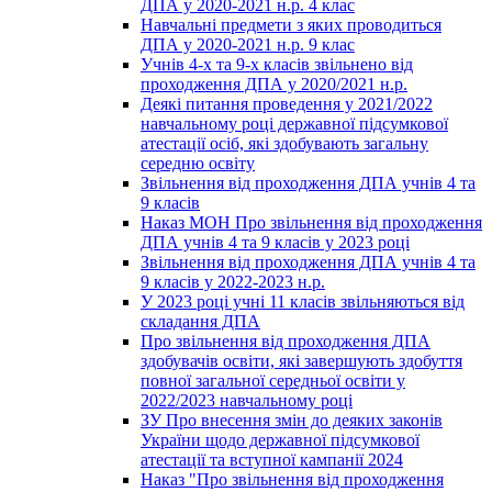
ДПА у 2020-2021 н.р. 4 клас
Навчальні предмети з яких проводиться
ДПА у 2020-2021 н.р. 9 клас
Учнів 4-х та 9-х класів звільнено від
проходження ДПА у 2020/2021 н.р.
Деякі питання проведення у 2021/2022
навчальному році державної підсумкової
атестації осіб, які здобувають загальну
середню освіту
Звільнення від проходження ДПА учнів 4 та
9 класів
Наказ МОН Про звільнення від проходження
ДПА учнів 4 та 9 класів у 2023 році
Звільнення від проходження ДПА учнів 4 та
9 класів у 2022-2023 н.р.
У 2023 році учні 11 класів звільняються від
складання ДПА
Про звільнення від проходження ДПА
здобувачів освіти, які завершують здобуття
повної загальної середньої освіти у
2022/2023 навчальному році
ЗУ Про внесення змін до деяких законів
України щодо державної підсумкової
атестації та вступної кампанії 2024
Наказ "Про звільнення від проходження