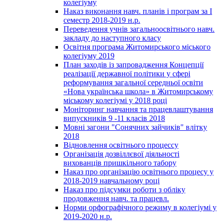
колегіуму
Наказ виконання навч. планів і програм за І
семестр 2018-2019 н.р.
Переведення учнів загальноосвітнього навч.
закладу до наступного класу
Освітня програма Житомирського міського
колегіуму 2019
План заходів із запровадження Концепції
реалізації державної політики у сфері
реформування загальної середньої освіти
«Нова українська школа» в Житомирському
міському колегіумі у 2018 році
Моніторинг навчання та працевлаштування
випускників 9 -11 класів 2018
Мовні загони "Сонячних зайчиків" влітку
2018
Відновлення освітнього процессу
Організація дозвіллєвої діяльності
вихованців пришкільного табору
Наказ про організацію освітнього процесу у
2018-2019 навчальному році
Наказ про підсумки роботи з обліку
продовження навч. та працевл.
Норми орфографічного режиму в колегіумі у
2019-2020 н.р.