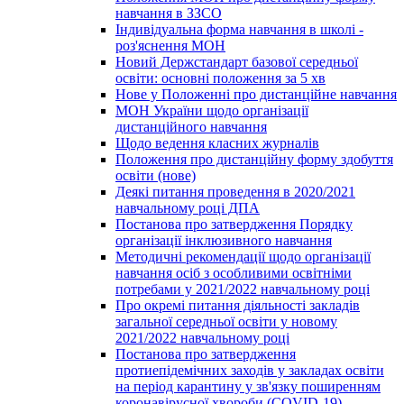
навчання в ЗЗСО
Індивідуальна форма навчання в школі -
роз'яснення МОН
Новий Держстандарт базової середньої
освіти: основні положення за 5 хв
Нове у Положенні про дистанційне навчання
МОН України щодо організації
дистанційного навчання
Щодо ведення класних журналів
Положення про дистанційну форму здобуття
освіти (нове)
Деякі питання проведення в 2020/2021
навчальному році ДПА
Постанова про затвердження Порядку
організації інклюзивного навчання
Методичні рекомендації щодо організації
навчання осіб з особливими освітніми
потребами у 2021/2022 навчальному році
Про окремі питання діяльності закладів
загальної середньої освіти у новому
2021/2022 навчальному році
Постанова про затвердження
протиепідемічних заходів у закладах освіти
на період карантину у зв'язку поширенням
коронавірусної хвороби (COVID-19)