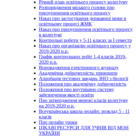
Річний план освітнього процесу колегіуму
Розпорядження міського голови про
призупинення освітнього процесу
Наказ про застосування державної мови в
освітньому процесі ЖМК
Наказ про призупинення освітнього процесу
в колегіумі
Контрольні роботи у 5-11 класах за І семестр
Наказ про організацію освітнього процесу у
2019-2020 н.р.
Графік контрольних робіт 1-4 класів 2019-
2020 н.р.
Впровадження електронного журналу
Академічна доброчесність: принципи
Апробація тестових завдань ЗНО з біології
Положення про академічну доброчесність
Положення про внутрішню систему
забезпечення якості освіти
Про затвердження мережі класів колегіуму
на 2019-2020 н.р.
Всеукраїнська школа онлайн: розклад 5 - 11
класів
Про онлайн уроки
ЦІКАВІ РЕСУРСИ ДЛЯ УЧНІВ ВІД МОН
УКРАЇНИ