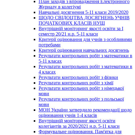
План заходів з впровадження Електронного
Журналу в колегіумі
Навчальні досягнення 5-11 класи 2019/2020
ЩОДО СВІДОЦТВА ДОСЯГНЕНЬ УЧНІВ
ПОЧАТКОВИХ КЛАСІВ НУШ
Внутрішній моніторинг якості освіти за І
семестр 20/21 н.р. 5-11 класи
Критерії оцінювання для учнів з особливими
потребами
Критерії оцінювання навчальних досягнень
Результати контрольних робіт з математики в
5-11 класах
Результати контрольних робіт з математики в
4 класах
Результати контрольних робіт з фізики
Результати контрольних робіт з хімії
Результати контрольних робіт з німецької
мови
Результати контрольних робіт з польської
мови
МОН України затвердило рекомендації щодо
оцінювання учнів 1-4 класів
Внутрішній моніторинг якості освіти
колегіантів за 2020/2021 н.р. 5-11 класи
Формувальне оцінювання. Пам'ятка для