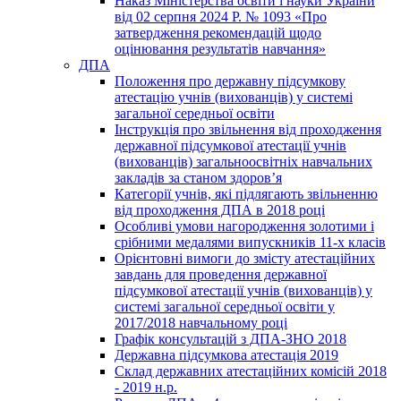
Наказ Міністерства освіти і науки України
від 02 серпня 2024 Р. № 1093 «Про
затвердження рекомендацій щодо
оцінювання результатів навчання»
ДПА
Положення про державну підсумкову
атестацію учнів (вихованців) у системі
загальної середньої освіти
Інструкція про звільнення від проходження
державної підсумкової атестації учнів
(вихованців) загальноосвітніх навчальних
закладів за станом здоров’я
Категорії учнів, які підлягають звільненню
від проходження ДПА в 2018 році
Особливі умови нагородження золотими і
срібними медалями випускників 11-х класів
Орієнтовні вимоги до змісту атестаційних
завдань для проведення державної
підсумкової атестації учнів (вихованців) у
системі загальної середньої освіти у
2017/2018 навчальному році
Графік консультацій з ДПА-ЗНО 2018
Державна підсумкова атестація 2019
Склад державних атестаційних комісій 2018
- 2019 н.р.