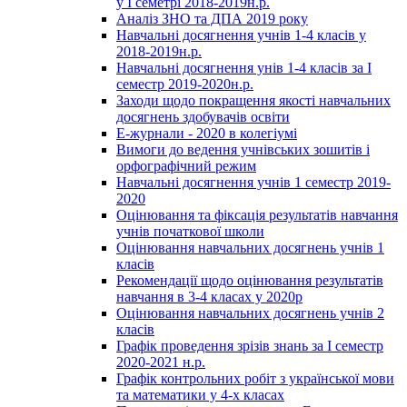
у І семетрі 2018-2019н.р.
Аналіз ЗНО та ДПА 2019 року
Навчальні досягнення учнів 1-4 класів у
2018-2019н.р.
Навчальні досягнення унів 1-4 класів за І
семестр 2019-2020н.р.
Заходи щодо покращення якості навчальних
досягнень здобувачів освіти
Е-журнали - 2020 в колегіумі
Вимоги до ведення учнівських зошитів і
орфографічний режим
Навчальні досягнення учнів 1 семестр 2019-
2020
Оцінювання та фіксація результатів навчання
учнів початкової школи
Оцінювання навчальних досягнень учнів 1
класів
Рекомендації щодо оцінювання результатів
навчання в 3-4 класах у 2020р
Оцінювання навчальних досягнень учнів 2
класів
Графік проведення зрізів знань за І семестр
2020-2021 н.р.
Графік контрольних робіт з української мови
та математики у 4-х класах