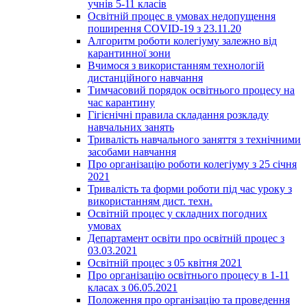
учнів 5-11 класів
Освітній процес в умовах недопущення
поширення COVID-19 з 23.11.20
Алгоритм роботи колегіуму залежно від
карантинної зони
Вчимося з використанням технологій
дистанційного навчання
Тимчасовий порядок освітнього процесу на
час карантину
Гігієнічні правила складання розкладу
навчальних занять
Тривалість навчального заняття з технічними
засобами навчання
Про організацію роботи колегіуму з 25 січня
2021
Тривалість та форми роботи під час уроку з
використанням дист. техн.
Освітній процес у складних погодних
умовах
Департамент освіти про освітній процес з
03.03.2021
Освітній процес з 05 квітня 2021
Про організацію освітнього процесу в 1-11
класах з 06.05.2021
Положення про організацію та проведення