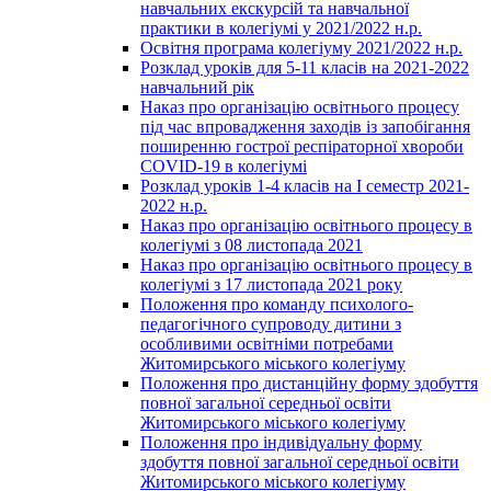
навчальних екскурсій та навчальної
практики в колегіумі у 2021/2022 н.р.
Освітня програма колегіуму 2021/2022 н.р.
Розклад уроків для 5-11 класів на 2021-2022
навчальний рік
Наказ про організацію освітнього процесу
під час впровадження заходів із запобігання
поширенню гострої респіраторної хвороби
COVID-19 в колегіумі
Розклад уроків 1-4 класів на І семестр 2021-
2022 н.р.
Наказ про організацію освітнього процесу в
колегіумі з 08 листопада 2021
Наказ про організацію освітнього процесу в
колегіумі з 17 листопада 2021 року
Положення про команду психолого-
педагогічного супроводу дитини з
особливими освітніми потребами
Житомирського міського колегіуму
Положення про дистанційну форму здобуття
повної загальної середньої освіти
Житомирського міського колегіуму
Положення про індивідуальну форму
здобуття повної загальної середньої освіти
Житомирського міського колегіуму