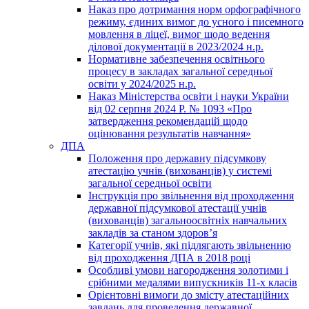
Наказ про дотримання норм орфографічного
режиму, єдиних вимог до усного і писемного
мовлення в ліцеї, вимог щодо ведення
ділової документації в 2023/2024 н.р.
Нормативне забезпечення освітнього
процесу в закладах загальної середньої
освіти у 2024/2025 н.р.
Наказ Міністерства освіти і науки України
від 02 серпня 2024 Р. № 1093 «Про
затвердження рекомендацій щодо
оцінювання результатів навчання»
ДПА
Положення про державну підсумкову
атестацію учнів (вихованців) у системі
загальної середньої освіти
Інструкція про звільнення від проходження
державної підсумкової атестації учнів
(вихованців) загальноосвітніх навчальних
закладів за станом здоров’я
Категорії учнів, які підлягають звільненню
від проходження ДПА в 2018 році
Особливі умови нагородження золотими і
срібними медалями випускників 11-х класів
Орієнтовні вимоги до змісту атестаційних
завдань для проведення державної