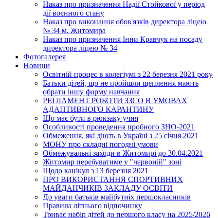
Наказ про призначення Надії Стойкової у період
дії воєнного стану
Наказ про виконання обов'язків директора ліцею
№ 34 м. Житомира
Наказ про призначення Інни Кравчук на посаду
директора ліцею № 34
Фотогалерея
Новини
Освітній процес в колегіумі з 22 березня 2021 року
Батьки дітей, що не пройшли щеплення мають
обрати іншу форму навчання
РЕГЛАМЕНТ РОБОТИ ЗЗСО В УМОВАХ
АДАПТИВНОГО КАРАНТИНУ
Що має бути в рюкзаку учня
Особливості проведення пробного ЗНО-2021
Обмеження, які діють в Україні з 25 січня 2021
МОНУ про складні погодні умови
Обмежувальні заходи в Житомирі до 30.04.2021
Житомир перебуватиме у "червоній" зоні
Щодо канікул з 13 березня 2021
ПРО ВИКОРИСТАННЯ СПОРТИВНИХ
МАЙДАНЧИКІВ ЗАКЛАДУ ОСВІТИ
До уваги батьків майбутніх першокласників
Правила літнього відпочинку
Триває набір дітей до першого класу на 2025/2026