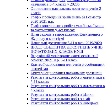
навчання в 3-4 класах у 2020р
Оцінювання навчальних досягнень учнів 2
класів
Графік проведення зрізів знань за І семестр
2020-2021 н.р.
Графік контрольних робіт з української мови
та математики у 4-х класах
План заходів з впровадження Електронного
Журналу в колегіумі
Навчальні досягнення 5-11 класи 2019/2020
ЩОДО СВІДОЦТВА ДОСЯГНЕНЬ УЧНІВ
ПОЧАТКОВИХ КЛАСІВ НУШ
Внутрішній моніторинг якості освіти за І
семестр 20/21 н.р. 5-11 класи
Критерії оцінювання для учнів з особливими
потребами
Критерії оцінювання навчальних досягнень
Результати контрольних робіт з математики в
5-11 класах
Результати контрольних робіт з математики в
4 класах
Результати контрольних робіт з фізики
Результати контрольних робіт з хімії
Результати контрольних робіт з німецької