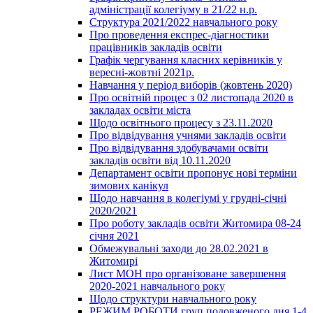
адміністрації колегіуму в 21/22 н.р.
Структура 2021/2022 навчального року
Про проведення експрес-діагностики
працівників закладів освіти
Графік чергування класних керівників у
вересні-жовтні 2021р.
Навчання у період виборів (жовтень 2020)
Про освітній процес з 02 листопада 2020 в
закладах освіти міста
Щодо освітнього процесу з 23.11.2020
Про відвідування учнями закладів освіти
Про відвідування здобувачами освіти
закладів освіти від 10.11.2020
Департамент освіти пропонує нові терміни
зимових канікул
Щодо навчання в колегіумі у грудні-січні
2020/2021
Про роботу закладів освіти Житомира 08-24
січня 2021
Обмежувальні заходи до 28.02.2021 в
Житомирі
Лист МОН про організоване завершення
2020-2021 навчального року
Щодо структури навчального року
РЕЖИМ РОБОТИ груп подовженого дня 1-4