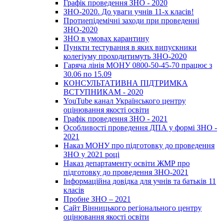
Графік проведення ЗНО - 2020
ЗНО-2020. До уваги учнів 11-х класів!
Протиепідемічні заходи при проведенні
ЗНО-2020
ЗНО в умовах карантину
Пункти тестування в яких випускники
колегіуму проходитимуть ЗНО-2020
Гаряча лінія МОНУ 0800-50-45-70 працює з
30.06 по 15.09
КОНСУЛЬТАТИВНА ПІДТРИМКА
ВСТУПНИКАМ - 2020
YouTube канал Українського центру
оцінювання якості освіти
Графік проведення ЗНО - 2021
Особливості проведення ДПА у формі ЗНО -
2021
Наказ МОНУ про підготовку до проведення
ЗНО у 2021 році
Наказ департаменту освіти ЖМР про
підготовку до проведення ЗНО-2021
Інформаційна довідка для учнів та батьків 11
класів
Пробне ЗНО – 2021
Сайт Вінницького регіонального центру
оцінювання якості освіти