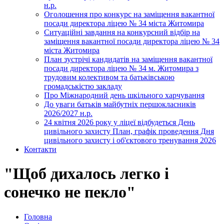
н.р.
Оголошення про конкурс на заміщення вакантної
посади директора ліцею № 34 міста Житомира
Ситуаційні завдання на конкурсний відбір на
заміщення вакантної посади директора ліцею № 34
міста Житомира
План зустрічі кандидатів на заміщення вакантної
посади директора ліцею № 34 м. Житомира з
трудовим колективом та батьківською
громадськістю закладу
Про Міжнародний день шкільного харчування
До уваги батьків майбутніх першокласників
2026/2027 н.р.
24 квітня 2026 року у ліцеї відбудеться День
цивільного захисту План, графік проведення Дня
цивільного захисту і об'єктового тренування 2026
Контакти
"Щоб дихалось легко і
сонечко не пекло"
Головна