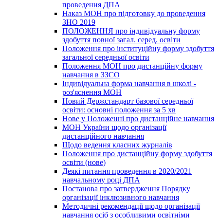
проведення ДПА
Наказ МОН про підготовку до проведення
ЗНО 2019
ПОЛОЖЕННЯ про індивідуальну форму
здобуття повної загал. серед. освіти
Положення про інституційну форму здобуття
загальної середньої освіти
Положення МОН про дистанційну форму
навчання в ЗЗСО
Індивідуальна форма навчання в школі -
роз'яснення МОН
Новий Держстандарт базової середньої
освіти: основні положення за 5 хв
Нове у Положенні про дистанційне навчання
МОН України щодо організації
дистанційного навчання
Щодо ведення класних журналів
Положення про дистанційну форму здобуття
освіти (нове)
Деякі питання проведення в 2020/2021
навчальному році ДПА
Постанова про затвердження Порядку
організації інклюзивного навчання
Методичні рекомендації щодо організації
навчання осіб з особливими освітніми