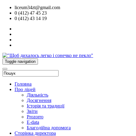
liceum34zt@gmail.com
0 (412) 47 45 23
0 (412) 43 14 19
Toggle navigation
Головна
Про ліцей
Діяльність
Досягнення
Історія та традиції
Звіти
Prozorro
E-data
Благодійна допомога
Сторінка директора