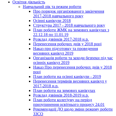
Освітня діяльність
Навчальний рік та режим роботи
Про порядок організованого закінчення
2017-2018 навчального року
Осінні канікули 2018
Структура 2017 - 2018 навчального року
План роботи ЖМК на зимових канікулах з
22.12.18 по 11.01.19
Розклад дзвінків 2017-2018 н.р.
Перенесення робочих днів у 2018 році
Наказ про підготовку та проведення
весняних канікул 2019
Організація роботи та заходи безпеки під час
осінніх канікул 2019
Наказ Про перенесення робочих днів у 2018
році
План роботи на осінні канікули - 2019
Перенесення термінів весняних канікул у
2017-2018 н.р.
План роботи на зимових канікулах
Розклад дзвінків 2018-2019 н.р.
План роботи колегіуму на період
призупинення освітнього процесу 24.01
Рекомендації ДО щодо зміни режиму роботи
ЗЗСО