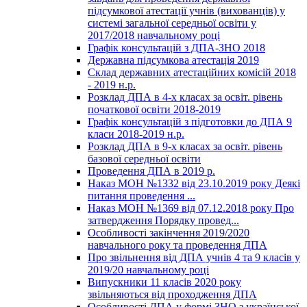
підсумкової атестації учнів (вихованців) у
системі загальної середньої освіти у
2017/2018 навчальному році
Графік консультацій з ДПА-ЗНО 2018
Державна підсумкова атестація 2019
Склад державних атестаційних комісій 2018
- 2019 н.р.
Розклад ДПА в 4-х класах за освіт. рівень
початкової освіти 2018-2019
Графік консультацій з підготовки до ДПА 9
класи 2018-2019 н.р.
Розклад ДПА в 9-х класах за освіт. рівень
базової середньої освіти
Проведення ДПА в 2019 р.
Наказ МОН №1332 від 23.10.2019 року Деякі
питання проведення ...
Наказ МОН №1369 від 07.12.2018 року Про
затвердження Порядку провед...
Особливості закінчення 2019/2020
навчального року та проведення ДПА
Про звільнення від ДПА учнів 4 та 9 класів у
2019/20 навчальному році
Випускники 11 класів 2020 року
звільняються від проходження ДПА
Особливості ДПА у формі ЗНО з української