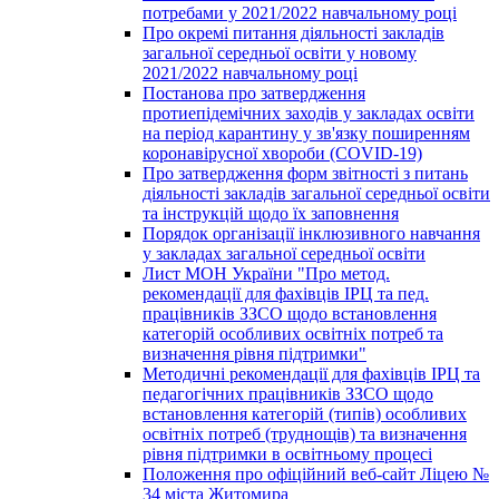
потребами у 2021/2022 навчальному році
Про окремі питання діяльності закладів
загальної середньої освіти у новому
2021/2022 навчальному році
Постанова про затвердження
протиепідемічних заходів у закладах освіти
на період карантину у зв'язку поширенням
коронавірусної хвороби (COVID-19)
Про затвердження форм звітності з питань
діяльності закладів загальної середньої освіти
та інструкцій щодо їх заповнення
Порядок організації інклюзивного навчання
у закладах загальної середньої освіти
Лист МОН України "Про метод.
рекомендації для фахівців ІРЦ та пед.
працівників ЗЗСО щодо встановлення
категорій особливих освітніх потреб та
визначення рівня підтримки"
Методичні рекомендації для фахівців ІРЦ та
педагогічних працівників ЗЗСО щодо
встановлення категорій (типів) особливих
освітніх потреб (труднощів) та визначення
рівня підтримки в освітньому процесі
Положення про офіційний веб-сайт Ліцею №
34 міста Житомира