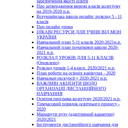
забезпечення якості освіти
Про затвердження мережі класів колегіуму
на 2019-2020 н.р.
Всеукраїнська школа онлайн: розклад 5 - 11
класів
Про онлайн уроки
ЦІКАВІ РЕСУРСИ ДЛЯ УЧНІВ ВІД МОН
УКРАЇНИ
Навчальний план 5-11 класів 2020-2021н.р.
Навчальний план початкової школи 2020-
2021 н.р.
РОЗКЛАД УРОКІВ ДЛЯ 5-11 КЛАСІВ
(Оновлено)
Розклад уроків 1-4 класи. 2020/2021 н.р.
План роботи на осінніх канікулах - 2020
Навчальні екскурсії у 2020-2021 н.р.
ВАЖЛИВІ АКЦЕНТИ ЩОДО
ОРГАНІЗАЦІЇ ДИСТАНЦІЙНОГО
НАВЧАННЯ
Освітня програма колегіуму 2020/2021 н.р.
Тимчасовий порядок освітнього процесу -
2020
Маршрути руху (адаптивний карантин)
2020/2021
Інструменти дистанційного навчання для