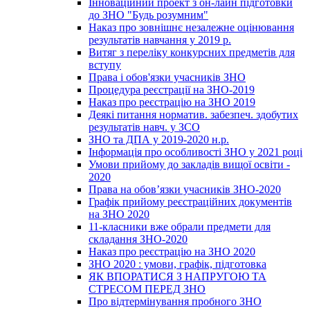
Інноваційний проект з он-лайн підготовки
до ЗНО "Будь розумним"
Наказ про зовнішнє незалежне оцінювання
результатів навчання у 2019 р.
Витяг з переліку конкурсних предметів для
вступу
Права і обов'язки учасників ЗНО
Процедура реєстрації на ЗНО-2019
Наказ про реєстрацію на ЗНО 2019
Деякі питання норматив. забезпеч. здобутих
результатів навч. у ЗСО
ЗНО та ДПА у 2019-2020 н.р.
Інформація про особливості ЗНО у 2021 році
Умови прийому до закладів вищої освіти -
2020
Права на обов’язки учасників ЗНО-2020
Графік прийому реєстраційних документів
на ЗНО 2020
11-класники вже обрали предмети для
складання ЗНО-2020
Наказ про реєстрацію на ЗНО 2020
ЗНО 2020 : умови, графік, підготовка
ЯК ВПОРАТИСЯ З НАПРУГОЮ ТА
СТРЕСОМ ПЕРЕД ЗНО
Про відтермінування пробного ЗНО