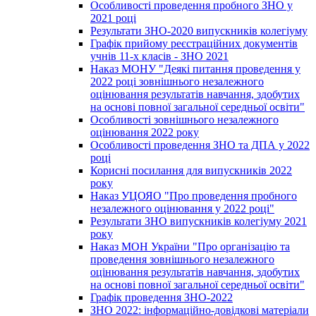
Особливості проведення пробного ЗНО у
2021 році
Результати ЗНО-2020 випускників колегіуму
Графік прийому реєстраційних документів
учнів 11-х класів - ЗНО 2021
Наказ МОНУ "Деякі питання проведення у
2022 році зовнішнього незалежного
оцінювання результатів навчання, здобутих
на основі повної загальної середньої освіти"
Особливості зовнішнього незалежного
оцінювання 2022 року
Особливості проведення ЗНО та ДПА у 2022
році
Корисні посилання для випускників 2022
року
Наказ УЦОЯО "Про проведення пробного
незалежного оцінювання у 2022 році"
Результати ЗНО випускників колегіуму 2021
року
Наказ МОН України "Про організацію та
проведення зовнішнього незалежного
оцінювання результатів навчання, здобутих
на основі повної загальної середньої освіти"
Графік проведення ЗНО-2022
ЗНО 2022: інформаційно-довідкові матеріали