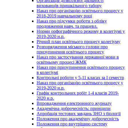
Організація дозвіллєвої діяльності
вихованців пришкільного табору
Наказ про організацію освітнього процесу у
2018-2019 навчальному році
Наказ про підсумки роботи з обліку
продовження навч. та працевл.
Норми орфографічного режиму в колегіумі у
2019-2020 н.р.
Річний план освітнього процесу колегіуму
Розпорядження міського голови про
призупинення освітнього процесу
Наказ про застосування державної мови в
освітньому процесі ЖМК
Наказ про призупинення освітнього процесу
в колегіумі
Контрольні роботи у 5-11 класах за І семестр
Наказ про організацію освітнього процесу у
2019-2020 н.р.
Графік контрольних робіт 1-4 класів 2019-
2020 н.р.
Впровадження електронного журналу
Академічна доброчесність: принципи
Апробація тестових завдань ЗНО з біології
Положення про академічну доброчесність
Положення про внутрішню систему