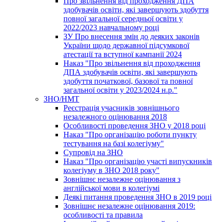
Про звільнення від проходження ДПА
здобувачів освіти, які завершують здобуття
повної загальної середньої освіти у
2022/2023 навчальному році
ЗУ Про внесення змін до деяких законів
України щодо державної підсумкової
атестації та вступної кампанії 2024
Наказ "Про звільнення від проходження
ДПА здобувачів освіти, які завершують
здобуття початкової, базової та повної
загальної освіти у 2023/2024 н.р."
ЗНО/НМТ
Реєстрація учасників зовнішнього
незалежного оцінювання 2018
Особливості проведення ЗНО у 2018 році
Наказ "Про організацію роботи пункту
тестування на базі колегіуму"
Супровід на ЗНО
Наказ "Про організацію участі випускників
колегіуму в ЗНО 2018 року"
Зовнішнє незалежне оцінювання з
англійської мови в колегіумі
Деякі питання проведення ЗНО в 2019 році
Зовнішнє незалежне оцінювання 2019:
особливості та правила