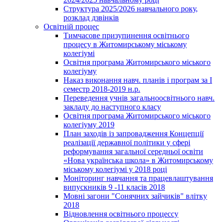
Структура 2025/2026 навчального року,
розклад дзвінків
Освітній процес
Тимчасове призупинення освітнього
процесу в Житомирському міському
колегіумі
Освітня програма Житомирського міського
колегіуму
Наказ виконання навч. планів і програм за І
семестр 2018-2019 н.р.
Переведення учнів загальноосвітнього навч.
закладу до наступного класу
Освітня програма Житомирського міського
колегіуму 2019
План заходів із запровадження Концепції
реалізації державної політики у сфері
реформування загальної середньої освіти
«Нова українська школа» в Житомирському
міському колегіумі у 2018 році
Моніторинг навчання та працевлаштування
випускників 9 -11 класів 2018
Мовні загони "Сонячних зайчиків" влітку
2018
Відновлення освітнього процессу