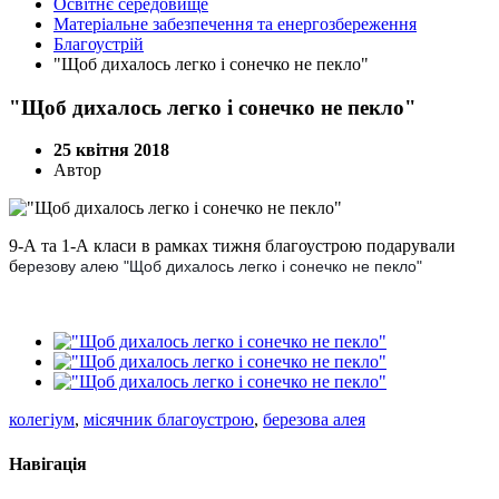
Освітнє середовище
Матеріальне забезпечення та енергозбереження
Благоустрій
"Щоб дихалось легко і сонечко не пекло"
"Щоб дихалось легко і сонечко не пекло"
25 квітня 2018
Автор
9-А та 1-А класи в рамках тижня благоустрою подарували
б
ерезову алею "Щоб дихалось легко і сонечко не пекло"
колегіум
,
місячник благоустрою
,
березова алея
Навігація