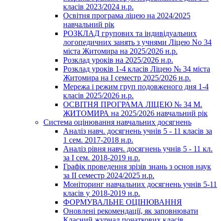
класів 2023/2024 н.р.
Освітня програма ліцею на 2024/2025
навчальний рік
РОЗКЛАД групових та індивідуальних
логопедичних занять з учнями Ліцею No 34
міста Житомира на 2025/2026 н.р.
Розклад уроків на 2025/2026 н.р.
Розклад уроків 1-4 класів Ліцею № 34 міста
Житомира на І семестр 2025/2026 н.р.
Мережа і режим груп подовженого дня 1-4
класів 2025/2026 н.р.
ОСВІТНЯ ПРОГРАМА ЛІЦЕЮ № 34 М.
ЖИТОМИРА на 2025/2026 навчальний рік
Система оцінювання навчальних досягнень
Аналіз навч. досягнень учнів 5 - 11 класів за
1 сем. 2017-2018 н.р.
Аналіз рівня навч. досягнень учнів 5 - 11 кл.
за І сем. 2018-2019 н.р.
Графік проведення зрізів знань з основ наук
за ІІ семестр 2024/2025 н.р.
Моніторинг навчальних досягнень учнів 5-11
класів у 2018-2019 н.р.
ФОРМУВАЛЬНЕ ОЦІНЮВАННЯ
Оновлені рекомендації, як заповнювати
Класний журнал початкових класів