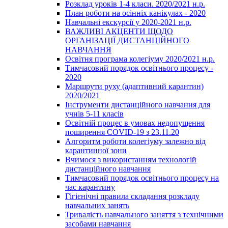
Розклад уроків 1-4 класи. 2020/2021 н.р.
План роботи на осінніх канікулах - 2020
Навчальні екскурсії у 2020-2021 н.р.
ВАЖЛИВІ АКЦЕНТИ ЩОДО
ОРГАНІЗАЦІЇ ДИСТАНЦІЙНОГО
НАВЧАННЯ
Освітня програма колегіуму 2020/2021 н.р.
Тимчасовий порядок освітнього процесу -
2020
Маршрути руху (адаптивний карантин)
2020/2021
Інструменти дистанційного навчання для
учнів 5-11 класів
Освітній процес в умовах недопущення
поширення COVID-19 з 23.11.20
Алгоритм роботи колегіуму залежно від
карантинної зони
Вчимося з використанням технологій
дистанційного навчання
Тимчасовий порядок освітнього процесу на
час карантину
Гігієнічні правила складання розкладу
навчальних занять
Тривалість навчального заняття з технічними
засобами навчання