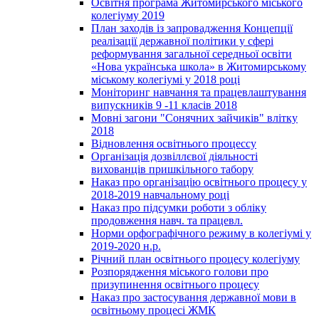
Освітня програма Житомирського міського
колегіуму 2019
План заходів із запровадження Концепції
реалізації державної політики у сфері
реформування загальної середньої освіти
«Нова українська школа» в Житомирському
міському колегіумі у 2018 році
Моніторинг навчання та працевлаштування
випускників 9 -11 класів 2018
Мовні загони "Сонячних зайчиків" влітку
2018
Відновлення освітнього процессу
Організація дозвіллєвої діяльності
вихованців пришкільного табору
Наказ про організацію освітнього процесу у
2018-2019 навчальному році
Наказ про підсумки роботи з обліку
продовження навч. та працевл.
Норми орфографічного режиму в колегіумі у
2019-2020 н.р.
Річний план освітнього процесу колегіуму
Розпорядження міського голови про
призупинення освітнього процесу
Наказ про застосування державної мови в
освітньому процесі ЖМК