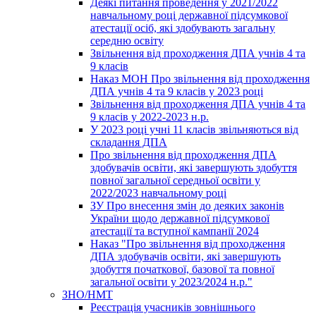
Деякі питання проведення у 2021/2022
навчальному році державної підсумкової
атестації осіб, які здобувають загальну
середню освіту
Звільнення від проходження ДПА учнів 4 та
9 класів
Наказ МОН Про звільнення від проходження
ДПА учнів 4 та 9 класів у 2023 році
Звільнення від проходження ДПА учнів 4 та
9 класів у 2022-2023 н.р.
У 2023 році учні 11 класів звільняються від
складання ДПА
Про звільнення від проходження ДПА
здобувачів освіти, які завершують здобуття
повної загальної середньої освіти у
2022/2023 навчальному році
ЗУ Про внесення змін до деяких законів
України щодо державної підсумкової
атестації та вступної кампанії 2024
Наказ "Про звільнення від проходження
ДПА здобувачів освіти, які завершують
здобуття початкової, базової та повної
загальної освіти у 2023/2024 н.р."
ЗНО/НМТ
Реєстрація учасників зовнішнього