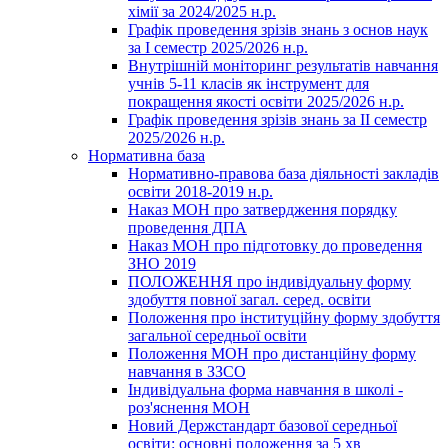
хімії за 2024/2025 н.р.
Графік проведення зрізів знань з основ наук
за І семестр 2025/2026 н.р.
Внутрішній моніторинг результатів навчання
учнів 5-11 класів як інструмент для
покращення якості освіти 2025/2026 н.р.
Графік проведення зрізів знань за ІІ семестр
2025/2026 н.р.
Нормативна база
Нормативно-правова база діяльності закладів
освіти 2018-2019 н.р.
Наказ МОН про затвердження порядку
проведення ДПА
Наказ МОН про підготовку до проведення
ЗНО 2019
ПОЛОЖЕННЯ про індивідуальну форму
здобуття повної загал. серед. освіти
Положення про інституційну форму здобуття
загальної середньої освіти
Положення МОН про дистанційну форму
навчання в ЗЗСО
Індивідуальна форма навчання в школі -
роз'яснення МОН
Новий Держстандарт базової середньої
освіти: основні положення за 5 хв