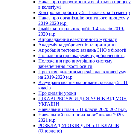
Наказ про призупинення освітнього процесу
в колегіумі
Контрольні роботи у 5-11 класах за І семестр
Наказ про організацію освітнього процесу у
2019-2020 н.р.
Графік контрольних робіт 1-4 класів 2019-
2020 н.р.
Впровадження електронного журналу
Академічна доброчесність: принципи
Апробація тестових завдань ЗНО з біології
Положення про академічну доброчесність
Положення про внутрішню систему
забезпечення якості освіти
Про затвердження мережі класів колегіуму
на 2019-2020 н.р.
Всеукраїнська школа онлайн: розклад 5 - 11
класів
Про онлайн уроки
ЦІКАВІ РЕСУРСИ ДЛЯ УЧНІВ ВІД МОН
УКРАЇНИ
Навчальний план 5-11 класів 2020-2021н.р.
Навчальний план початкової школи 2020-
2021 н.р.
РОЗКЛАД УРОКІВ ДЛЯ 5-11 КЛАСІВ
(Оновлено)