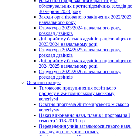
Наказ про продовження карантину та
обмежувальних протиепідемічних заходів до
30 червня 2023 року
Заходи організованого закінчення 2022/2023
навчального року
Структура 2023/2024 навчального року,
розклад дзвінків
Дні прийому батьків адміністрацією ліцею в
2023/2024 навчальному році
Структура 2024/2025 навчального року,
розклад дзвінків
Дні прийому батьків адміністрацією ліцею в
2024/2025 навчальному році
Структура 2025/2026 навчального року,
розклад дзвінків
Освітній процес
Тимчасове призупинення освітнього
процесу в Житомирському міському
колегіумі
Освітня програма Житомирського міського
колегіуму
Наказ виконання навч. планів і програм за І
семестр 2018-2019 н.р.
Переведення учнів загальноосвітнього навч.
закладу до наступного класу