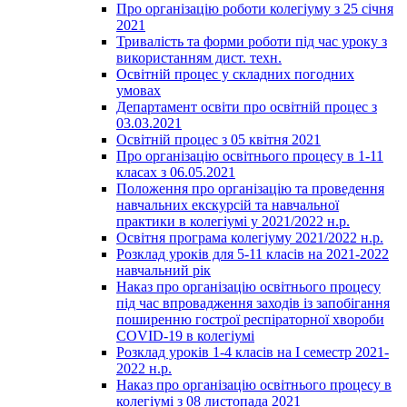
Про організацію роботи колегіуму з 25 січня
2021
Тривалість та форми роботи під час уроку з
використанням дист. техн.
Освітній процес у складних погодних
умовах
Департамент освіти про освітній процес з
03.03.2021
Освітній процес з 05 квітня 2021
Про організацію освітнього процесу в 1-11
класах з 06.05.2021
Положення про організацію та проведення
навчальних екскурсій та навчальної
практики в колегіумі у 2021/2022 н.р.
Освітня програма колегіуму 2021/2022 н.р.
Розклад уроків для 5-11 класів на 2021-2022
навчальний рік
Наказ про організацію освітнього процесу
під час впровадження заходів із запобігання
поширенню гострої респіраторної хвороби
COVID-19 в колегіумі
Розклад уроків 1-4 класів на І семестр 2021-
2022 н.р.
Наказ про організацію освітнього процесу в
колегіумі з 08 листопада 2021