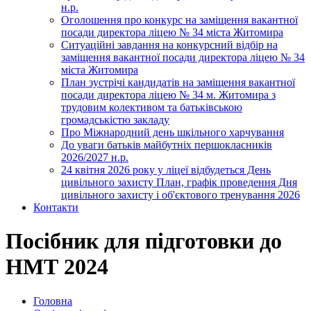
н.р.
Оголошення про конкурс на заміщення вакантної
посади директора ліцею № 34 міста Житомира
Ситуаційні завдання на конкурсний відбір на
заміщення вакантної посади директора ліцею № 34
міста Житомира
План зустрічі кандидатів на заміщення вакантної
посади директора ліцею № 34 м. Житомира з
трудовим колективом та батьківською
громадськістю закладу
Про Міжнародний день шкільного харчування
До уваги батьків майбутніх першокласників
2026/2027 н.р.
24 квітня 2026 року у ліцеї відбудеться День
цивільного захисту План, графік проведення Дня
цивільного захисту і об'єктового тренування 2026
Контакти
Посібник для підготовки до
НМТ 2024
Головна