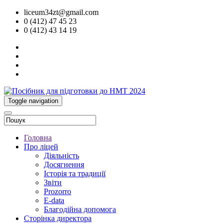
liceum34zt@gmail.com
0 (412) 47 45 23
0 (412) 43 14 19
Toggle navigation
Головна
Про ліцей
Діяльність
Досягнення
Історія та традиції
Звіти
Prozorro
E-data
Благодійна допомога
Сторінка директора