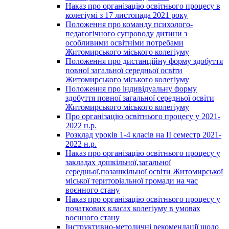
Наказ про організацію освітнього процесу в
колегіумі з 17 листопада 2021 року
Положення про команду психолого-
педагогічного супроводу дитини з
особливими освітніми потребами
Житомирського міського колегіуму
Положення про дистанційну форму здобуття
повної загальної середньої освіти
Житомирського міського колегіуму
Положення про індивідуальну форму
здобуття повної загальної середньої освіти
Житомирського міського колегіуму
Про організацію освітнього процесу у 2021-
2022 н.р.
Розклад уроків 1-4 класів на ІІ семестр 2021-
2022 н.р.
Наказ про організацію освітнього процесу у
закладах дошкільної,загальної
середньої,позашкільної освіти Житомирської
міської територіальної громади на час
воєнного стану
Наказ про організацію освітнього процесу у
початкових класах колегіуму в умовах
воєнного стану
Інструктивно-методичні рекомендації щодо