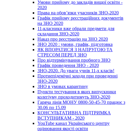
Умови прийому до закладів вищої освіти -
2020
Права на обов’язки учасників ЗНО-2020
Графік прийому реєстраційних документів
на ЗНО 2020
11-класники вже обрали предмети для
складання ЗНО-2020
Наказ про реєстрацію на ЗНО 2020
ЗНО 2020 : умови, графік, підготовка
ЯК ВПОРАТИСЯ З НАПРУГОЮ ТА
СТРЕСОМ ПЕРЕД ЗНО
Про відтермінування пробного ЗНО
Графік проведення ЗНО - 2020
ЗНО-2020. До уваги учнів 11-х класів!
Протиепідемічні заходи при проведенні
ЗНО-2020
ЗНО в умовах карантину
Пункти тестування в яких випускники
колегіуму проходитимуть ЗНО-2020
Гаряча лінія МОНУ 0800-50-45-70 працює з
30.06 по 15.09
КОНСУЛЬТАТИВНА ПІДТРИМКА
ВСТУПНИКАМ - 2020
YouTube канал Українського центру
оцінювання якості освіти