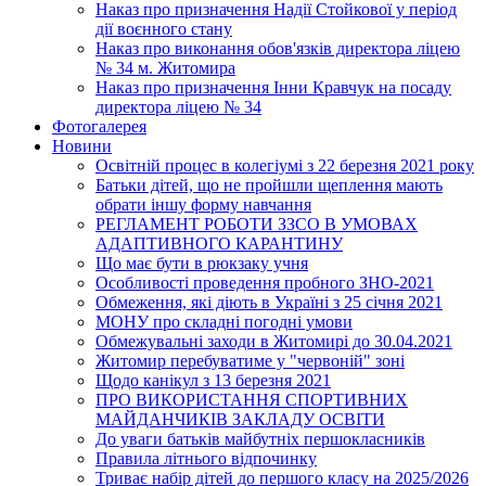
Наказ про призначення Надії Стойкової у період
дії воєнного стану
Наказ про виконання обов'язків директора ліцею
№ 34 м. Житомира
Наказ про призначення Інни Кравчук на посаду
директора ліцею № 34
Фотогалерея
Новини
Освітній процес в колегіумі з 22 березня 2021 року
Батьки дітей, що не пройшли щеплення мають
обрати іншу форму навчання
РЕГЛАМЕНТ РОБОТИ ЗЗСО В УМОВАХ
АДАПТИВНОГО КАРАНТИНУ
Що має бути в рюкзаку учня
Особливості проведення пробного ЗНО-2021
Обмеження, які діють в Україні з 25 січня 2021
МОНУ про складні погодні умови
Обмежувальні заходи в Житомирі до 30.04.2021
Житомир перебуватиме у "червоній" зоні
Щодо канікул з 13 березня 2021
ПРО ВИКОРИСТАННЯ СПОРТИВНИХ
МАЙДАНЧИКІВ ЗАКЛАДУ ОСВІТИ
До уваги батьків майбутніх першокласників
Правила літнього відпочинку
Триває набір дітей до першого класу на 2025/2026