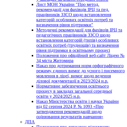
Лист МОН України "Про метод.
рекомендації для фахівців ІРЦ та пед.
працівників ЗЗСО щодо встановлення
категорій особливих освітніх потреб та
визначення рівня підтримки"
Методичні рекомендації для фахівців ІРЦ та
педагогічних працівників ЗЗСО щодо
встановлення категорій (типів) особливих
освітніх потреб (труднощів) та визначення
рівня підтримки в освітньому процесі
Положення про офіційний веб-сайт Ліцею №
34 міста Житомира
Наказ про дотримання норм орфографічного
режиму, єдиних вимог до усного і писемного
мовлення в ліцеї, вимог щодо ведення
ділової документації в 2023/2024 н.р.
Нормативне забезпечення освітнього
процесу в закладах загальної середньої
освіти у 2024/2025 н.р.
Наказ Міністерства освіти і науки України
від 02 серпня 2024 Р. № 1093 «Про
затвердження рекомендацій щодо
оцінювання результатів навчання»
ДПА
Положення про державну підсумкову