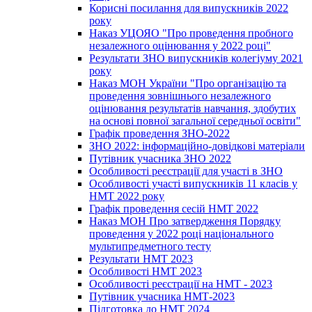
Корисні посилання для випускників 2022
року
Наказ УЦОЯО "Про проведення пробного
незалежного оцінювання у 2022 році"
Результати ЗНО випускників колегіуму 2021
року
Наказ МОН України "Про організацію та
проведення зовнішнього незалежного
оцінювання результатів навчання, здобутих
на основі повної загальної середньої освіти"
Графік проведення ЗНО-2022
ЗНО 2022: інформаційно-довідкові матеріали
Путівник учасника ЗНО 2022
Особливості реєстрації для участі в ЗНО
Особливості участі випускників 11 класів у
НМТ 2022 року
Графік проведення сесій НМТ 2022
Наказ МОН Про затвердження Порядку
проведення у 2022 році національного
мультипредметного тесту
Результати НМТ 2023
Особливості НМТ 2023
Особливості реєстрації на НМТ - 2023
Путівник учасника НМТ-2023
Підготовка до НМТ 2024