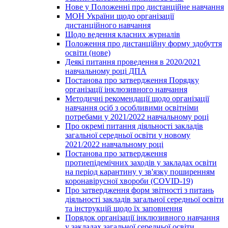
Нове у Положенні про дистанційне навчання
МОН України щодо організації
дистанційного навчання
Щодо ведення класних журналів
Положення про дистанційну форму здобуття
освіти (нове)
Деякі питання проведення в 2020/2021
навчальному році ДПА
Постанова про затвердження Порядку
організації інклюзивного навчання
Методичні рекомендації щодо організації
навчання осіб з особливими освітніми
потребами у 2021/2022 навчальному році
Про окремі питання діяльності закладів
загальної середньої освіти у новому
2021/2022 навчальному році
Постанова про затвердження
протиепідемічних заходів у закладах освіти
на період карантину у зв'язку поширенням
коронавірусної хвороби (COVID-19)
Про затвердження форм звітності з питань
діяльності закладів загальної середньої освіти
та інструкцій щодо їх заповнення
Порядок організації інклюзивного навчання
у закладах загальної середньої освіти