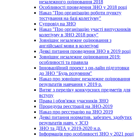
незалежного оцінювання 2018
Особливості проведення ЗНО у 2018 році
Наказ "Про організацію роботи пункту
тестування на базі колегіуму"
Супровід на ЗНО
Наказ "Про організацію участі випускників
колегіуму в ЗНО 2018 року"
Зовнішнє незалежне оцінювання з
англійської мови в колегіумі
Деякі питання проведення ЗНО в 2019 році
Зовнішнє незалежне оцінювання 2019:
особливості та правила
Інноваційний проект з он-лайн підготовки
до ЗНО "Будь розумним"
Наказ про зовнішнє незалежне оцінювання
результатів навчання у 2019 р.
Витяг з переліку конкурсних предметів для
вступу
Права і обов'язки учасників ЗНО
Процедура реєстрації на ЗНО-2019
Наказ про реєстрацію на ЗНО 2019
Деякі питання норматив. забезпеч. здобутих
результатів навч. у ЗСО
ЗНО та ДПА у 2019-2020 н.р.
Інформація про особливості ЗНО у 2021 році