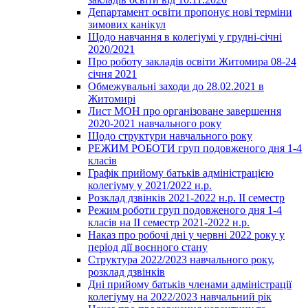
Департамент освіти пропонує нові терміни
зимових канікул
Щодо навчання в колегіумі у грудні-січні
2020/2021
Про роботу закладів освіти Житомира 08-24
січня 2021
Обмежувальні заходи до 28.02.2021 в
Житомирі
Лист МОН про організоване завершення
2020-2021 навчального року
Щодо структури навчального року
РЕЖИМ РОБОТИ груп подовженого дня 1-4
класів
Графік прийому батьків адміністрацією
колегіуму у 2021/2022 н.р.
Розклад дзвінків 2021-2022 н.р. ІІ семестр
Режим роботи груп подовженого дня 1-4
класів на ІІ семестр 2021-2022 н.р.
Наказ про робочі дні у червні 2022 року у
період дії воєнного стану
Структура 2022/2023 навчального року,
розклад дзвінків
Дні прийому батьків членами адміністрації
колегіуму на 2022/2023 навчальний рік