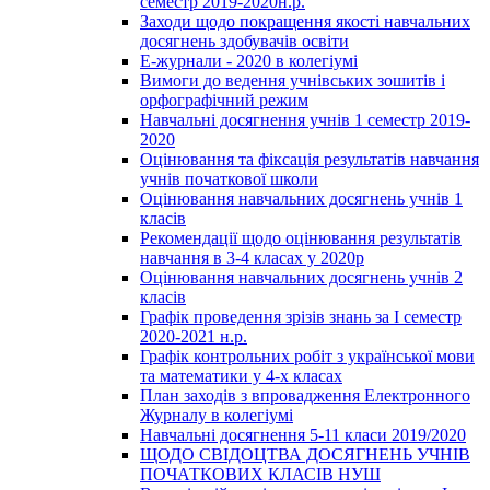
семестр 2019-2020н.р.
Заходи щодо покращення якості навчальних
досягнень здобувачів освіти
Е-журнали - 2020 в колегіумі
Вимоги до ведення учнівських зошитів і
орфографічний режим
Навчальні досягнення учнів 1 семестр 2019-
2020
Оцінювання та фіксація результатів навчання
учнів початкової школи
Оцінювання навчальних досягнень учнів 1
класів
Рекомендації щодо оцінювання результатів
навчання в 3-4 класах у 2020р
Оцінювання навчальних досягнень учнів 2
класів
Графік проведення зрізів знань за І семестр
2020-2021 н.р.
Графік контрольних робіт з української мови
та математики у 4-х класах
План заходів з впровадження Електронного
Журналу в колегіумі
Навчальні досягнення 5-11 класи 2019/2020
ЩОДО СВІДОЦТВА ДОСЯГНЕНЬ УЧНІВ
ПОЧАТКОВИХ КЛАСІВ НУШ