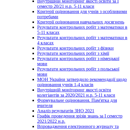
Внутрішній моніторинг якості освіти за І
семестр 20/21 н.р. 5-11 класи
Критерії оцінювання для учнів з особливими
потребами
Критерії оцінювання навчальних досягнень
Результати контрольних робіт з математики в
5-11 класах
Результати контрольних робіт з математики в
4 класах
Результати контрольних робіт з фізики
Результати контрольних робіт з хімії
Результати контрольних робіт з німецької
мови
Результати контрольних робіт з польської
мови
МОН України затвердило рекомендації щодо
оцінювання учнів 1-4 класів
Внутрішній моніторинг якості освіти
колегіантів за 2020/2021 н.р. 5-11 класи
Формувальне оцінювання. Пам'ятка для
вчителя
Аналіз результатів ЗНО 2021
Графік проведення зрізів знань за І семестр
2021/2022 н.р.
Впровадження електронного журналу та