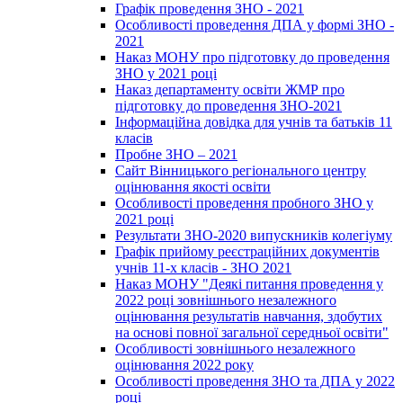
Графік проведення ЗНО - 2021
Особливості проведення ДПА у формі ЗНО -
2021
Наказ МОНУ про підготовку до проведення
ЗНО у 2021 році
Наказ департаменту освіти ЖМР про
підготовку до проведення ЗНО-2021
Інформаційна довідка для учнів та батьків 11
класів
Пробне ЗНО – 2021
Сайт Вінницького регіонального центру
оцінювання якості освіти
Особливості проведення пробного ЗНО у
2021 році
Результати ЗНО-2020 випускників колегіуму
Графік прийому реєстраційних документів
учнів 11-х класів - ЗНО 2021
Наказ МОНУ "Деякі питання проведення у
2022 році зовнішнього незалежного
оцінювання результатів навчання, здобутих
на основі повної загальної середньої освіти"
Особливості зовнішнього незалежного
оцінювання 2022 року
Особливості проведення ЗНО та ДПА у 2022
році