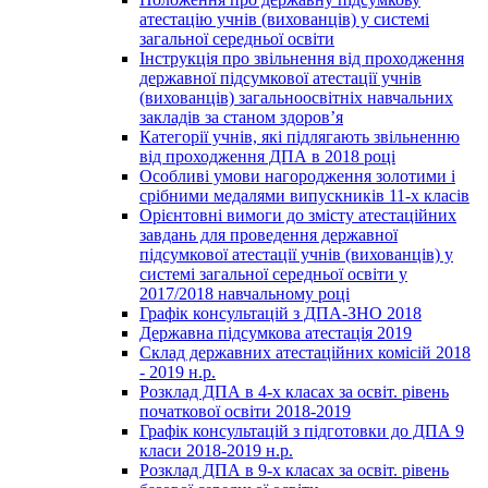
атестацію учнів (вихованців) у системі
загальної середньої освіти
Інструкція про звільнення від проходження
державної підсумкової атестації учнів
(вихованців) загальноосвітніх навчальних
закладів за станом здоров’я
Категорії учнів, які підлягають звільненню
від проходження ДПА в 2018 році
Особливі умови нагородження золотими і
срібними медалями випускників 11-х класів
Орієнтовні вимоги до змісту атестаційних
завдань для проведення державної
підсумкової атестації учнів (вихованців) у
системі загальної середньої освіти у
2017/2018 навчальному році
Графік консультацій з ДПА-ЗНО 2018
Державна підсумкова атестація 2019
Склад державних атестаційних комісій 2018
- 2019 н.р.
Розклад ДПА в 4-х класах за освіт. рівень
початкової освіти 2018-2019
Графік консультацій з підготовки до ДПА 9
класи 2018-2019 н.р.
Розклад ДПА в 9-х класах за освіт. рівень