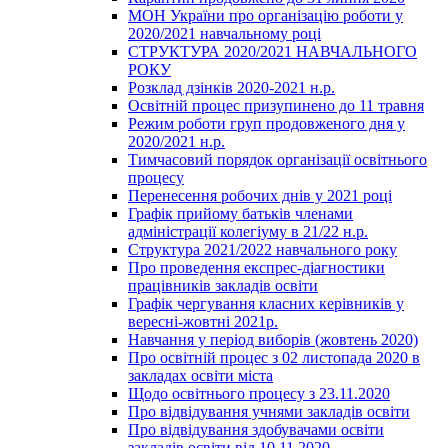
МОН України про організацію роботи у
2020/2021 навчальному році
СТРУКТУРА 2020/2021 НАВЧАЛЬНОГО
РОКУ
Розклад дзінків 2020-2021 н.р.
Освітній процес призупинено до 11 травня
Режим роботи груп продовженого дня у
2020/2021 н.р.
Тимчасовий порядок організації освітнього
процесу
Перенесення робочих днів у 2021 році
Графік прийому батьків членами
адміністрації колегіуму в 21/22 н.р.
Структура 2021/2022 навчального року
Про проведення експрес-діагностики
працівників закладів освіти
Графік чергування класних керівників у
вересні-жовтні 2021р.
Навчання у період виборів (жовтень 2020)
Про освітній процес з 02 листопада 2020 в
закладах освіти міста
Щодо освітнього процесу з 23.11.2020
Про відвідування учнями закладів освіти
Про відвідування здобувачами освіти
закладів освіти від 10.11.2020