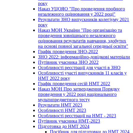
року
Наказ УЦОЯО "Про проведення пробного
незалежного оцінювання у 2022 році"
Результати ЗНО випускників колегіуму 2021
року
Наказ МОН України "Про організацію та
проведення зовнішнього незалежного
оцінювання результатів навчання, здобутих
на основі повної загальної середньої освіти"
Графік проведення ЗНО-2022
ЗНО 2022: інформаційно-довідкові матеріали
Путівник учасника ЗНО 2022
Особливості реєстрації для участі в ЗНО
Особливості участі випускників 11 класів у
НМТ 2022 року
Графік проведення сесій НМТ 2022
Наказ МОН Про затвердження Порядку
проведення у 2022 році національного
мультипредметного тесту
Результати НМТ 2023
Особливості НМТ 2023
Особливості реєстрації на НМТ - 2023
Путівник учасника НМТ-2023
Підготовка до НМТ 2024
Посібник для підготовки до НМТ 2024