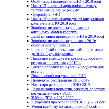
Особливості проведення ЗНО у 2018 році
Наказ "Про організацію роботи пункту
тестування на базі колегіуму"
Супровід на ЗНО
Наказ "Про організацію участі випускників
колегіуму в ЗНО 2018 року"
Зовнішнє незалежне оцінювання з
англійської мови в колегіумі
Деякі питання проведення ЗНО в 2019 році
Зовнішнє незалежне оцінювання 2019:
особливості та правила
Інноваційний проект з он-лайн підготовки
до ЗНО "Будь розумним"
Наказ про зовнішнє незалежне оцінювання
результатів навчання у 2019 р.
Витяг з переліку конкурсних предметів для
вступу
Права і обов'язки учасників ЗНО
Процедура реєстрації на ЗНО-2019
Наказ про реєстрацію на ЗНО 2019
Деякі питання норматив. забезпеч. здобутих
результатів навч. у ЗСО
ЗНО та ДПА у 2019-2020 н.р.
Інформація про особливості ЗНО у 2021 році
Умови прийому до закладів вищої освіти -