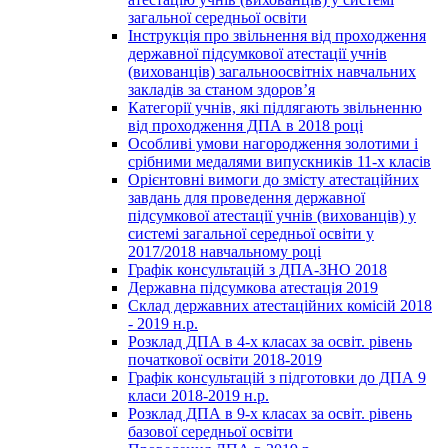
загальної середньої освіти
Інструкція про звільнення від проходження
державної підсумкової атестації учнів
(вихованців) загальноосвітніх навчальних
закладів за станом здоров’я
Категорії учнів, які підлягають звільненню
від проходження ДПА в 2018 році
Особливі умови нагородження золотими і
срібними медалями випускників 11-х класів
Орієнтовні вимоги до змісту атестаційних
завдань для проведення державної
підсумкової атестації учнів (вихованців) у
системі загальної середньої освіти у
2017/2018 навчальному році
Графік консультацій з ДПА-ЗНО 2018
Державна підсумкова атестація 2019
Склад державних атестаційних комісій 2018
- 2019 н.р.
Розклад ДПА в 4-х класах за освіт. рівень
початкової освіти 2018-2019
Графік консультацій з підготовки до ДПА 9
класи 2018-2019 н.р.
Розклад ДПА в 9-х класах за освіт. рівень
базової середньої освіти