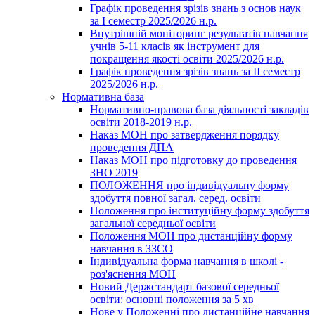
Графік проведення зрізів знань з основ наук
за І семестр 2025/2026 н.р.
Внутрішній моніторинг результатів навчання
учнів 5-11 класів як інструмент для
покращення якості освіти 2025/2026 н.р.
Графік проведення зрізів знань за ІІ семестр
2025/2026 н.р.
Нормативна база
Нормативно-правова база діяльності закладів
освіти 2018-2019 н.р.
Наказ МОН про затвердження порядку
проведення ДПА
Наказ МОН про підготовку до проведення
ЗНО 2019
ПОЛОЖЕННЯ про індивідуальну форму
здобуття повної загал. серед. освіти
Положення про інституційну форму здобуття
загальної середньої освіти
Положення МОН про дистанційну форму
навчання в ЗЗСО
Індивідуальна форма навчання в школі -
роз'яснення МОН
Новий Держстандарт базової середньої
освіти: основні положення за 5 хв
Нове у Положенні про дистанційне навчання