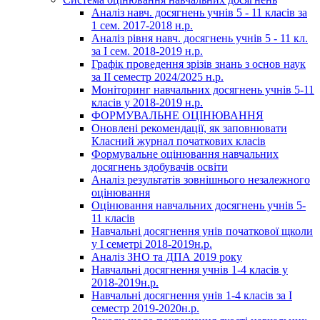
Аналіз навч. досягнень учнів 5 - 11 класів за
1 сем. 2017-2018 н.р.
Аналіз рівня навч. досягнень учнів 5 - 11 кл.
за І сем. 2018-2019 н.р.
Графік проведення зрізів знань з основ наук
за ІІ семестр 2024/2025 н.р.
Моніторинг навчальних досягнень учнів 5-11
класів у 2018-2019 н.р.
ФОРМУВАЛЬНЕ ОЦІНЮВАННЯ
Оновлені рекомендації, як заповнювати
Класний журнал початкових класів
Формувальне оцінювання навчальних
досягнень здобувачів освіти
Аналіз результатів зовнішнього незалежного
оцінювання
Оцінювання навчальних досягнень учнів 5-
11 класів
Навчальні досягнення унів початкової щколи
у І семетрі 2018-2019н.р.
Аналіз ЗНО та ДПА 2019 року
Навчальні досягнення учнів 1-4 класів у
2018-2019н.р.
Навчальні досягнення унів 1-4 класів за І
семестр 2019-2020н.р.