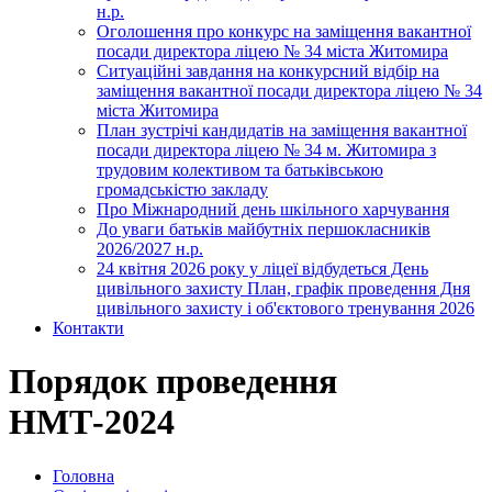
н.р.
Оголошення про конкурс на заміщення вакантної
посади директора ліцею № 34 міста Житомира
Ситуаційні завдання на конкурсний відбір на
заміщення вакантної посади директора ліцею № 34
міста Житомира
План зустрічі кандидатів на заміщення вакантної
посади директора ліцею № 34 м. Житомира з
трудовим колективом та батьківською
громадськістю закладу
Про Міжнародний день шкільного харчування
До уваги батьків майбутніх першокласників
2026/2027 н.р.
24 квітня 2026 року у ліцеї відбудеться День
цивільного захисту План, графік проведення Дня
цивільного захисту і об'єктового тренування 2026
Контакти
Порядок проведення
НМТ-2024
Головна