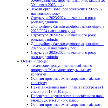
обмежувальних протиепідемічних заходів до
30 червня 2023 року
Заходи організованого закінчення 2022/2023
навчального року
Структура 2023/2024 навчального року,
розклад дзвінків
Дні прийому батьків адміністрацією ліцею в
2023/2024 навчальному році
Структура 2024/2025 навчального року,
розклад дзвінків
Дні прийому батьків адміністрацією ліцею в
2024/2025 навчальному році
Структура 2025/2026 навчального року,
розклад дзвінків
Освітній процес
Тимчасове призупинення освітнього
процесу в Житомирському міському
колегіумі
Освітня програма Житомирського міського
колегіуму
Наказ виконання навч. планів і програм за І
семестр 2018-2019 н.р.
Переведення учнів загальноосвітнього навч.
закладу до наступного класу
Освітня програма Житомирського міського