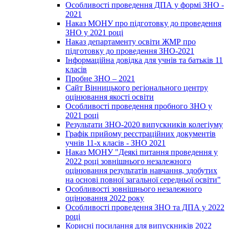
Особливості проведення ДПА у формі ЗНО -
2021
Наказ МОНУ про підготовку до проведення
ЗНО у 2021 році
Наказ департаменту освіти ЖМР про
підготовку до проведення ЗНО-2021
Інформаційна довідка для учнів та батьків 11
класів
Пробне ЗНО – 2021
Сайт Вінницького регіонального центру
оцінювання якості освіти
Особливості проведення пробного ЗНО у
2021 році
Результати ЗНО-2020 випускників колегіуму
Графік прийому реєстраційних документів
учнів 11-х класів - ЗНО 2021
Наказ МОНУ "Деякі питання проведення у
2022 році зовнішнього незалежного
оцінювання результатів навчання, здобутих
на основі повної загальної середньої освіти"
Особливості зовнішнього незалежного
оцінювання 2022 року
Особливості проведення ЗНО та ДПА у 2022
році
Корисні посилання для випускників 2022