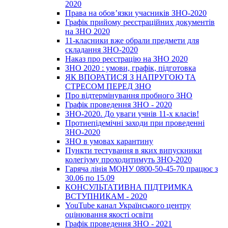
2020
Права на обов’язки учасників ЗНО-2020
Графік прийому реєстраційних документів
на ЗНО 2020
11-класники вже обрали предмети для
складання ЗНО-2020
Наказ про реєстрацію на ЗНО 2020
ЗНО 2020 : умови, графік, підготовка
ЯК ВПОРАТИСЯ З НАПРУГОЮ ТА
СТРЕСОМ ПЕРЕД ЗНО
Про відтермінування пробного ЗНО
Графік проведення ЗНО - 2020
ЗНО-2020. До уваги учнів 11-х класів!
Протиепідемічні заходи при проведенні
ЗНО-2020
ЗНО в умовах карантину
Пункти тестування в яких випускники
колегіуму проходитимуть ЗНО-2020
Гаряча лінія МОНУ 0800-50-45-70 працює з
30.06 по 15.09
КОНСУЛЬТАТИВНА ПІДТРИМКА
ВСТУПНИКАМ - 2020
YouTube канал Українського центру
оцінювання якості освіти
Графік проведення ЗНО - 2021