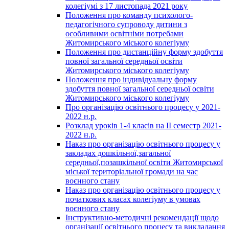
колегіумі з 17 листопада 2021 року
Положення про команду психолого-
педагогічного супроводу дитини з
особливими освітніми потребами
Житомирського міського колегіуму
Положення про дистанційну форму здобуття
повної загальної середньої освіти
Житомирського міського колегіуму
Положення про індивідуальну форму
здобуття повної загальної середньої освіти
Житомирського міського колегіуму
Про організацію освітнього процесу у 2021-
2022 н.р.
Розклад уроків 1-4 класів на ІІ семестр 2021-
2022 н.р.
Наказ про організацію освітнього процесу у
закладах дошкільної,загальної
середньої,позашкільної освіти Житомирської
міської територіальної громади на час
воєнного стану
Наказ про організацію освітнього процесу у
початкових класах колегіуму в умовах
воєнного стану
Інструктивно-методичні рекомендації щодо
організації освітнього процесу та викладання