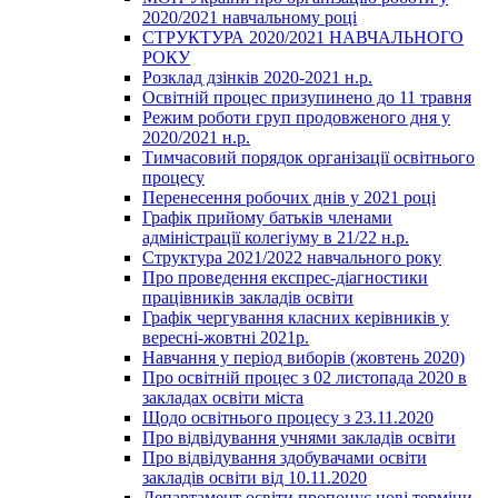
2020/2021 навчальному році
СТРУКТУРА 2020/2021 НАВЧАЛЬНОГО
РОКУ
Розклад дзінків 2020-2021 н.р.
Освітній процес призупинено до 11 травня
Режим роботи груп продовженого дня у
2020/2021 н.р.
Тимчасовий порядок організації освітнього
процесу
Перенесення робочих днів у 2021 році
Графік прийому батьків членами
адміністрації колегіуму в 21/22 н.р.
Структура 2021/2022 навчального року
Про проведення експрес-діагностики
працівників закладів освіти
Графік чергування класних керівників у
вересні-жовтні 2021р.
Навчання у період виборів (жовтень 2020)
Про освітній процес з 02 листопада 2020 в
закладах освіти міста
Щодо освітнього процесу з 23.11.2020
Про відвідування учнями закладів освіти
Про відвідування здобувачами освіти
закладів освіти від 10.11.2020
Департамент освіти пропонує нові терміни