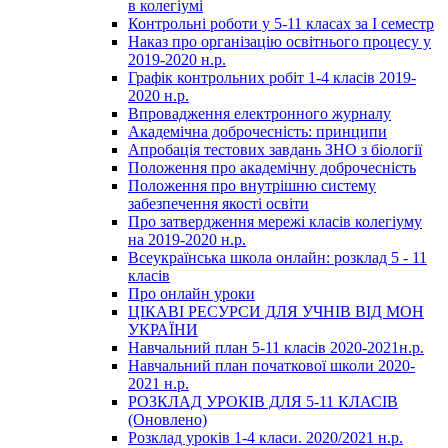
в колегіумі
Контрольні роботи у 5-11 класах за І семестр
Наказ про організацію освітнього процесу у
2019-2020 н.р.
Графік контрольних робіт 1-4 класів 2019-
2020 н.р.
Впровадження електронного журналу
Академічна доброчесність: принципи
Апробація тестових завдань ЗНО з біології
Положення про академічну доброчесність
Положення про внутрішню систему
забезпечення якості освіти
Про затвердження мережі класів колегіуму
на 2019-2020 н.р.
Всеукраїнська школа онлайн: розклад 5 - 11
класів
Про онлайн уроки
ЦІКАВІ РЕСУРСИ ДЛЯ УЧНІВ ВІД МОН
УКРАЇНИ
Навчальний план 5-11 класів 2020-2021н.р.
Навчальний план початкової школи 2020-
2021 н.р.
РОЗКЛАД УРОКІВ ДЛЯ 5-11 КЛАСІВ
(Оновлено)
Розклад уроків 1-4 класи. 2020/2021 н.р.