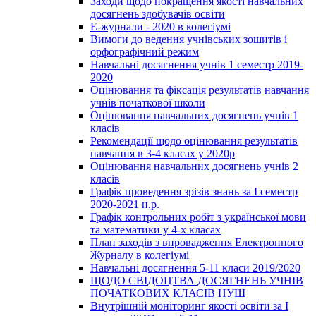
Заходи щодо покращення якості навчальних
досягнень здобувачів освіти
Е-журнали - 2020 в колегіумі
Вимоги до ведення учнівських зошитів і
орфографічний режим
Навчальні досягнення учнів 1 семестр 2019-
2020
Оцінювання та фіксація результатів навчання
учнів початкової школи
Оцінювання навчальних досягнень учнів 1
класів
Рекомендації щодо оцінювання результатів
навчання в 3-4 класах у 2020р
Оцінювання навчальних досягнень учнів 2
класів
Графік проведення зрізів знань за І семестр
2020-2021 н.р.
Графік контрольних робіт з української мови
та математики у 4-х класах
План заходів з впровадження Електронного
Журналу в колегіумі
Навчальні досягнення 5-11 класи 2019/2020
ЩОДО СВІДОЦТВА ДОСЯГНЕНЬ УЧНІВ
ПОЧАТКОВИХ КЛАСІВ НУШ
Внутрішній моніторинг якості освіти за І