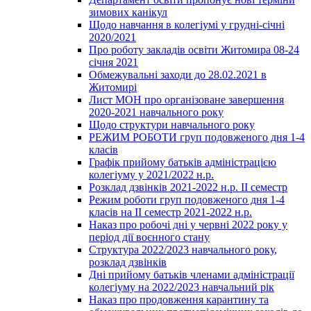
зимових канікул
Щодо навчання в колегіумі у грудні-січні
2020/2021
Про роботу закладів освіти Житомира 08-24
січня 2021
Обмежувальні заходи до 28.02.2021 в
Житомирі
Лист МОН про організоване завершення
2020-2021 навчального року
Щодо структури навчального року
РЕЖИМ РОБОТИ груп подовженого дня 1-4
класів
Графік прийому батьків адміністрацією
колегіуму у 2021/2022 н.р.
Розклад дзвінків 2021-2022 н.р. ІІ семестр
Режим роботи груп подовженого дня 1-4
класів на ІІ семестр 2021-2022 н.р.
Наказ про робочі дні у червні 2022 року у
період дії воєнного стану
Структура 2022/2023 навчального року,
розклад дзвінків
Дні прийому батьків членами адміністрації
колегіуму на 2022/2023 навчальний рік
Наказ про продовження карантину та