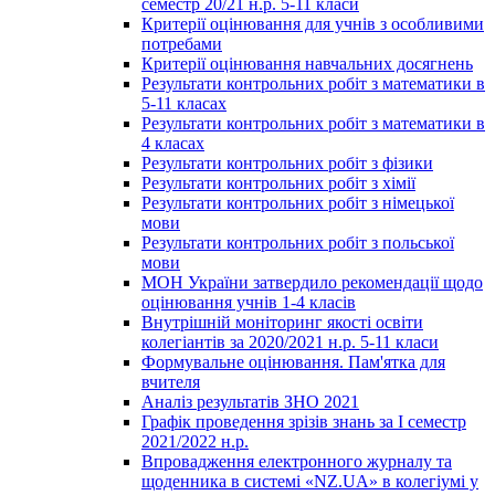
семестр 20/21 н.р. 5-11 класи
Критерії оцінювання для учнів з особливими
потребами
Критерії оцінювання навчальних досягнень
Результати контрольних робіт з математики в
5-11 класах
Результати контрольних робіт з математики в
4 класах
Результати контрольних робіт з фізики
Результати контрольних робіт з хімії
Результати контрольних робіт з німецької
мови
Результати контрольних робіт з польської
мови
МОН України затвердило рекомендації щодо
оцінювання учнів 1-4 класів
Внутрішній моніторинг якості освіти
колегіантів за 2020/2021 н.р. 5-11 класи
Формувальне оцінювання. Пам'ятка для
вчителя
Аналіз результатів ЗНО 2021
Графік проведення зрізів знань за І семестр
2021/2022 н.р.
Впровадження електронного журналу та
щоденника в системі «NZ.UA» в колегіумі у