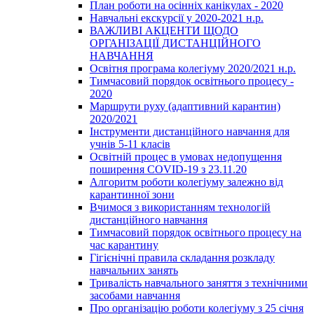
План роботи на осінніх канікулах - 2020
Навчальні екскурсії у 2020-2021 н.р.
ВАЖЛИВІ АКЦЕНТИ ЩОДО
ОРГАНІЗАЦІЇ ДИСТАНЦІЙНОГО
НАВЧАННЯ
Освітня програма колегіуму 2020/2021 н.р.
Тимчасовий порядок освітнього процесу -
2020
Маршрути руху (адаптивний карантин)
2020/2021
Інструменти дистанційного навчання для
учнів 5-11 класів
Освітній процес в умовах недопущення
поширення COVID-19 з 23.11.20
Алгоритм роботи колегіуму залежно від
карантинної зони
Вчимося з використанням технологій
дистанційного навчання
Тимчасовий порядок освітнього процесу на
час карантину
Гігієнічні правила складання розкладу
навчальних занять
Тривалість навчального заняття з технічними
засобами навчання
Про організацію роботи колегіуму з 25 січня