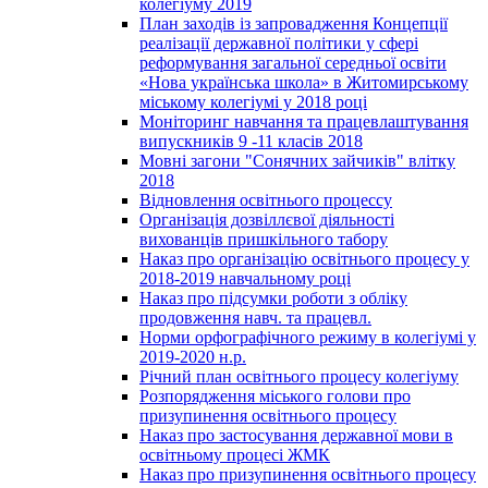
колегіуму 2019
План заходів із запровадження Концепції
реалізації державної політики у сфері
реформування загальної середньої освіти
«Нова українська школа» в Житомирському
міському колегіумі у 2018 році
Моніторинг навчання та працевлаштування
випускників 9 -11 класів 2018
Мовні загони "Сонячних зайчиків" влітку
2018
Відновлення освітнього процессу
Організація дозвіллєвої діяльності
вихованців пришкільного табору
Наказ про організацію освітнього процесу у
2018-2019 навчальному році
Наказ про підсумки роботи з обліку
продовження навч. та працевл.
Норми орфографічного режиму в колегіумі у
2019-2020 н.р.
Річний план освітнього процесу колегіуму
Розпорядження міського голови про
призупинення освітнього процесу
Наказ про застосування державної мови в
освітньому процесі ЖМК
Наказ про призупинення освітнього процесу