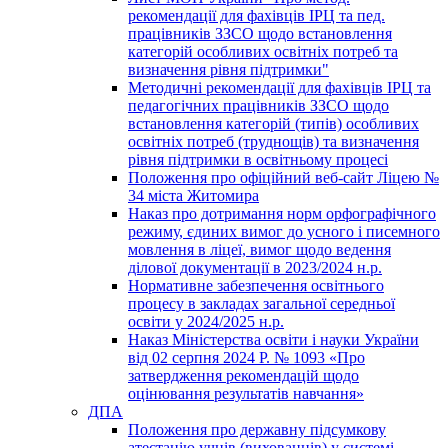
рекомендації для фахівців ІРЦ та пед.
працівників ЗЗСО щодо встановлення
категорій особливих освітніх потреб та
визначення рівня підтримки"
Методичні рекомендації для фахівців ІРЦ та
педагогічних працівників ЗЗСО щодо
встановлення категорій (типів) особливих
освітніх потреб (труднощів) та визначення
рівня підтримки в освітньому процесі
Положення про офіційний веб-сайт Ліцею №
34 міста Житомира
Наказ про дотримання норм орфографічного
режиму, єдиних вимог до усного і писемного
мовлення в ліцеї, вимог щодо ведення
ділової документації в 2023/2024 н.р.
Нормативне забезпечення освітнього
процесу в закладах загальної середньої
освіти у 2024/2025 н.р.
Наказ Міністерства освіти і науки України
від 02 серпня 2024 Р. № 1093 «Про
затвердження рекомендацій щодо
оцінювання результатів навчання»
ДПА
Положення про державну підсумкову
атестацію учнів (вихованців) у системі