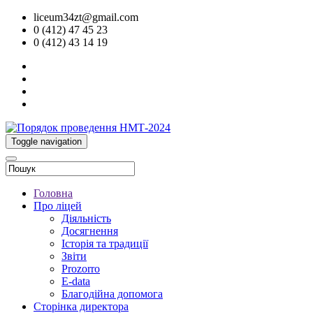
liceum34zt@gmail.com
0 (412) 47 45 23
0 (412) 43 14 19
Toggle navigation
Головна
Про ліцей
Діяльність
Досягнення
Історія та традиції
Звіти
Prozorro
E-data
Благодійна допомога
Сторінка директора