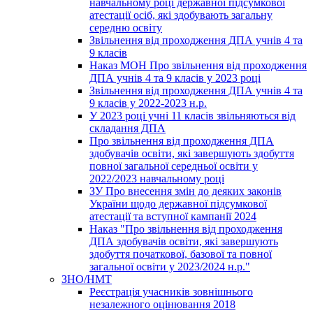
навчальному році державної підсумкової
атестації осіб, які здобувають загальну
середню освіту
Звільнення від проходження ДПА учнів 4 та
9 класів
Наказ МОН Про звільнення від проходження
ДПА учнів 4 та 9 класів у 2023 році
Звільнення від проходження ДПА учнів 4 та
9 класів у 2022-2023 н.р.
У 2023 році учні 11 класів звільняються від
складання ДПА
Про звільнення від проходження ДПА
здобувачів освіти, які завершують здобуття
повної загальної середньої освіти у
2022/2023 навчальному році
ЗУ Про внесення змін до деяких законів
України щодо державної підсумкової
атестації та вступної кампанії 2024
Наказ "Про звільнення від проходження
ДПА здобувачів освіти, які завершують
здобуття початкової, базової та повної
загальної освіти у 2023/2024 н.р."
ЗНО/НМТ
Реєстрація учасників зовнішнього
незалежного оцінювання 2018