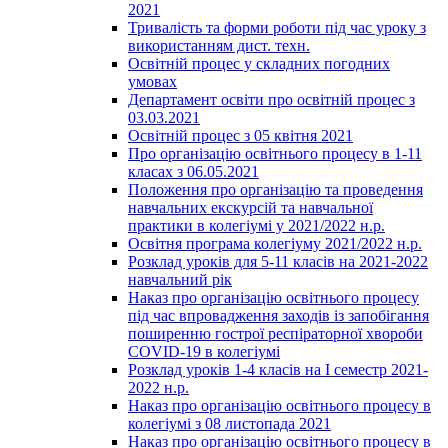
2021
Тривалість та форми роботи під час уроку з
використанням дист. техн.
Освітній процес у складних погодних
умовах
Департамент освіти про освітній процес з
03.03.2021
Освітній процес з 05 квітня 2021
Про організацію освітнього процесу в 1-11
класах з 06.05.2021
Положення про організацію та проведення
навчальних екскурсій та навчальної
практики в колегіумі у 2021/2022 н.р.
Освітня програма колегіуму 2021/2022 н.р.
Розклад уроків для 5-11 класів на 2021-2022
навчальний рік
Наказ про організацію освітнього процесу
під час впровадження заходів із запобігання
поширенню гострої респіраторної хвороби
COVID-19 в колегіумі
Розклад уроків 1-4 класів на І семестр 2021-
2022 н.р.
Наказ про організацію освітнього процесу в
колегіумі з 08 листопада 2021
Наказ про організацію освітнього процесу в