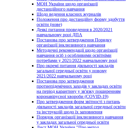
МОН України щодо організації
дистанційного навчання
Щодо ведення класних журналів
Положення про дистанційну форму здобуття
освіти (нове)
Деякі питання проведення в 2020/2021
навчальному році ДПА
Постанова про затвердження Порядку
організації інклюзивного навчання
Методичні рекомендації щодо організації
навчання осіб з особливими освітніми
потребами у 2021/2022 навчальному році
Про окремі питання діяльності закладів
загальної середньої освіти у новому
2021/2022 навчальному році
Постанова про затвердження
протиепідемічних заходів у закладах освіти
на період карантину у зв'язку поширенням
коронавірусної хвороби (COVID-19)
Про затвердження форм звітності з питань
діяльності закладів загальної середньої освіти
та інструкцій щодо їх заповнення
Порядок організації інклюзивного навчання
у закладах загальної середньої освіти
Лист МОН України "Про метод.