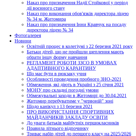
Наказ про призначення Надії Стойкової у період
дії воєнного стану
Наказ про виконання обов'язків директора ліцею
№ 34 м. Житомира
Наказ про призначення Інни Кравчук на посаду
директора ліцею № 34
Фотогалерея
Новини
Освітній процес в колегіумі з 22 березня 2021 року
Батьки дітей, що не пройшли щеплення мають
обрати іншу форму навчання
РЕГЛАМЕНТ РОБОТИ ЗЗСО В УМОВАХ
АДАПТИВНОГО КАРАНТИНУ
Що має бути в рюкзаку учня
Особливості проведення пробного ЗНО-2021
Обмеження, які діють в Україні з 25 січня 2021
МОНУ про складні погодні умови
Обмежувальні заходи в Житомирі до 30.04.2021
Житомир перебуватиме у "червоній" зоні
Щодо канікул з 13 березня 2021
ПРО ВИКОРИСТАННЯ СПОРТИВНИХ
МАЙДАНЧИКІВ ЗАКЛАДУ ОСВІТИ
До уваги батьків майбутніх першокласників
Правила літнього відпочинку
Триває набір дітей до першого класу на 2025/2026