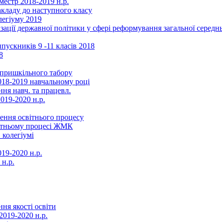
местр 2018-2019 н.р.
акладу до наступного класу
легіуму 2019
ізації державної політики у сфері реформування загальної серед
ускників 9 -11 класів 2018
8
в пришкільного табору
018-2019 навчальному році
ня навч. та працевл.
019-2020 н.р.
ення освітнього процесу
вітньому процесі ЖМК
 колегіумі
19-2020 н.р.
 н.р.
ня якості освіти
2019-2020 н.р.