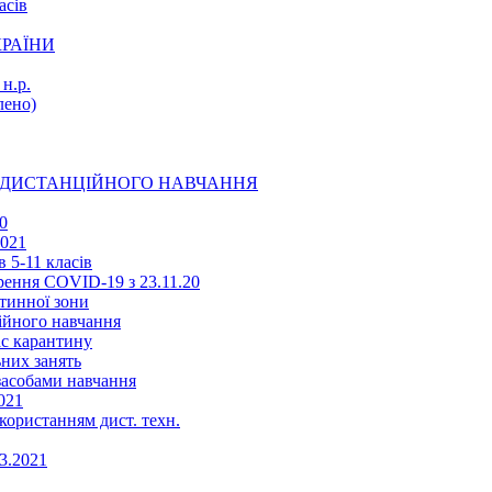
асів
КРАЇНИ
н.р.
ено)
Ї ДИСТАНЦІЙНОГО НАВЧАННЯ
0
2021
 5-11 класів
ення COVID-19 з 23.11.20
тинної зони
ійного навчання
ас карантину
ьних занять
 засобами навчання
021
икористанням дист. техн.
03.2021