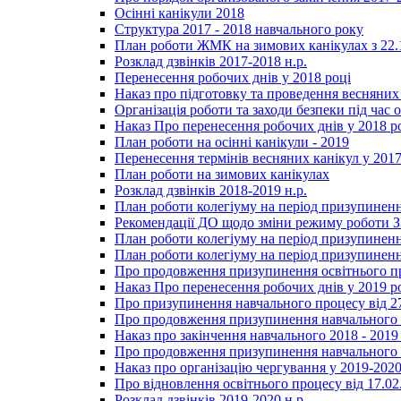
Осінні канікули 2018
Структура 2017 - 2018 навчального року
План роботи ЖМК на зимових канікулах з 22.1
Розклад дзвінків 2017-2018 н.р.
Перенесення робочих днів у 2018 році
Наказ про підготовку та проведення весняних
Організація роботи та заходи безпеки під час о
Наказ Про перенесення робочих днів у 2018 р
План роботи на осінні канікули - 2019
Перенесення термінів весняних канікул у 2017
План роботи на зимових канікулах
Розклад дзвінків 2018-2019 н.р.
План роботи колегіуму на період призупиненн
Рекомендації ДО щодо зміни режиму роботи 
План роботи колегіуму на період призупиненн
План роботи колегіуму на період призупиненн
Про продовження призупинення освітнього пр
Наказ Про перенесення робочих днів у 2019 р
Про призупинення навчального процесу від 2
Про продовження призупинення навчального п
Наказ про закінчення навчального 2018 - 2019 
Про продовження призупинення навчального п
Наказ про організацію чергування у 2019-2020
Про відновлення освітнього процесу від 17.02
Розклад дзвінків 2019-2020 н.р.