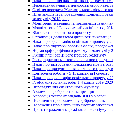
Наказ виконання навч. планів і програм за І се
Переведення учнів загальноосвітнього навч. з
Освітня програма Житомирського міського ко
План заходів із запровадження Концепції реал
колегіумі у 2018 році
Моніторинг навчання та працевлаштування вип
Мовні загони "Сонячних зайчиків" влітку 201
Відновлення освітнього процессу
Організація дозвіллєвої діяльності вихованці
Наказ про організацію освітнього процесу у 2
Наказ про підсумки роботи з обліку продовжен
Норми орфографічного режиму в колегіумі у 2
Річний план освітнього процесу колегіуму
Розпорядження міського голови про призупин
Наказ про застосування державної мови в ос
Наказ про призупинення освітнього процесу в
Контрольні роботи у 5-11 класах за І семестр
Наказ про організацію освітнього процесу у 20
Графік контрольних робіт 1-4 класів 2019-2020
Впровадження електронного журналу
Академічна доброчесність: принципи
Апробація тестових завдань ЗНО з біології
Положення про академічну доброчесність
Положення про внутрішню систему забезпечен
Про затвердження мережі класів колегіуму на 