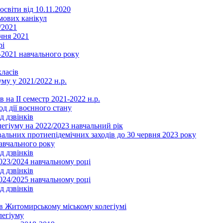
освіти від 10.11.2020
мових канікул
/2021
чня 2021
рі
2021 навчального року
ласів
му у 2021/2022 н.р.
 на ІІ семестр 2021-2022 н.р.
од дії воєнного стану
д дзвінків
легіуму на 2022/2023 навчальний рік
льних протиепідемічних заходів до 30 червня 2023 року
навчального року
д дзвінків
2023/2024 навчальному році
д дзвінків
2024/2025 навчальному році
д дзвінків
в Житомирському міському колегіумі
легіуму