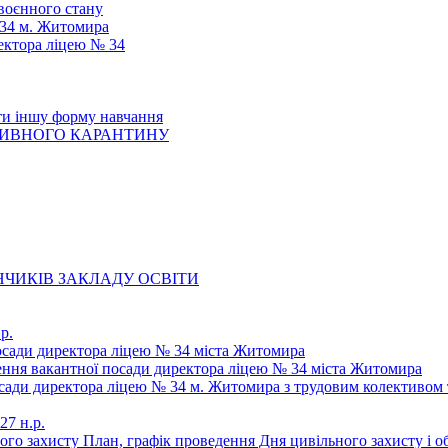
 воєнного стану
 34 м. Житомира
ектора ліцею № 34
ти іншу форму навчання
ТИВНОГО КАРАНТИНУ
ЧИКІВ ЗАКЛАДУ ОСВІТИ
р.
осади директора ліцею № 34 міста Житомира
щення вакантної посади директора ліцею № 34 міста Житомира
осади директора ліцею № 34 м. Житомира з трудовим колективом 
27 н.р.
ьного захисту План, графік проведення Дня цивільного захисту і 