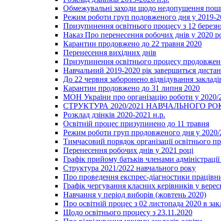
Обмежувальні заходи щодо недопушення пошир
Режим роботи груп подовженого дня у 2019-20
Призупинення освітнього процесу з 12 березня
Наказ Про перенесення робочих днів у 2020 р
Карантин продовжено до 22 травня 2020
Перенесення вихідних днів
Призупинення освітнього процесу продовжено
Навчальний 2019-2020 рік завершиться диста
До 22 червня заборонено відвідування закладів
Карантин продовжено до 31 липня 2020
МОН України про організацію роботи у 2020/
СТРУКТУРА 2020/2021 НАВЧАЛЬНОГО РО
Розклад дзінків 2020-2021 н.р.
Освітній процес призупинено до 11 травня
Режим роботи груп продовженого дня у 2020/2
Тимчасовий порядок організації освітнього п
Перенесення робочих днів у 2021 році
Графік прийому батьків членами адміністрації 
Структура 2021/2022 навчального року
Про проведення експрес-діагностики працівни
Графік чергування класних керівників у верес
Навчання у період виборів (жовтень 2020)
Про освітній процес з 02 листопада 2020 в зак
Щодо освітнього процесу з 23.11.2020