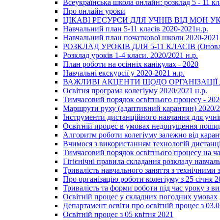
Всеукраїнська школа онлайн: розклад 5 - 11 кл
Про онлайн уроки
ЦІКАВІ РЕСУРСИ ДЛЯ УЧНІВ ВІД МОН У
Навчальний план 5-11 класів 2020-2021н.р.
Навчальний план початкової школи 2020-2021 
РОЗКЛАД УРОКІВ ДЛЯ 5-11 КЛАСІВ (Оновл
Розклад уроків 1-4 класи. 2020/2021 н.р.
План роботи на осінніх канікулах - 2020
Навчальні екскурсії у 2020-2021 н.р.
ВАЖЛИВІ АКЦЕНТИ ЩОДО ОРГАНІЗАЦІ
Освітня програма колегіуму 2020/2021 н.р.
Тимчасовий порядок освітнього процесу - 202
Маршрути руху (адаптивний карантин) 2020/
Інструменти дистанційного навчання для учнів
Освітній процес в умовах недопущення пошир
Алгоритм роботи колегіуму залежно від каран
Вчимося з використанням технологій дистанц
Тимчасовий порядок освітнього процесу на ч
Гігієнічні правила складання розкладу навчал
Тривалість навчального заняття з технічними
Про організацію роботи колегіуму з 25 січня 2
Тривалість та форми роботи під час уроку з в
Освітній процес у складних погодних умовах
Департамент освіти про освітній процес з 03.
Освітній процес з 05 квітня 2021