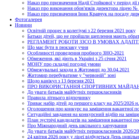
Наказ про призначення Надії Стойкової у період дії
Наказ про виконання обов'язків директора ліцею №
Наказ про призначення Інни Кравчук на посаду дир
Фотогалерея
Новини
Освітній процес в колегіумі з 22 березня 2021 року
Батьки дітей, що не пройшли щеплення мають обра
РЕГЛАМЕНТ РОБОТИ ЗЗСО В УМОВАХ АДАП
Що має бути в рюкзаку учня
Особливості проведення пробного ЗНО-2021
Обмеження, які діють в Україні з 25 січня 2021
МОНУ про складні погодні умови
Обмежувальні заходи в Житомирі до 30.04.2021
Житомир перебуватиме у "червоній" зоні
Щодо канікул з 13 березня 2021
ПРО ВИКОРИСТАННЯ СПОРТИВНИХ МАЙДАН
До уваги батьків майбутніх першокласників
Правила літнього відпочинку
Триває набір дітей до першого класу на 2025/2026 н.
Оголошення про конкурс на заміщення вакантної п
Ситуаційні завдання на конкурсний відбір на замі
План зустрічі кандидатів на заміщення вакантної п
Про Міжнародний день шкільного харчування
До уваги батьків майбутніх першокласників 2026/20
24 квітня 2026 року у ліцеї відбудеться День цивіл