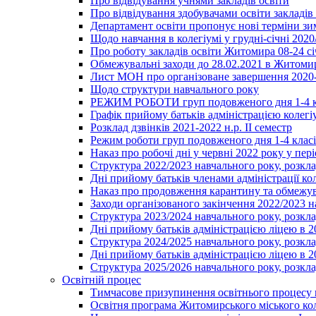
Про відвідування учнями закладів освіти
Про відвідування здобувачами освіти закладів 
Департамент освіти пропонує нові терміни зи
Щодо навчання в колегіумі у грудні-січні 2020
Про роботу закладів освіти Житомира 08-24 сі
Обмежувальні заходи до 28.02.2021 в Житоми
Лист МОН про організоване завершення 2020-
Щодо структури навчального року
РЕЖИМ РОБОТИ груп подовженого дня 1-4 к
Графік прийому батьків адміністрацією колегіу
Розклад дзвінків 2021-2022 н.р. ІІ семестр
Режим роботи груп подовженого дня 1-4 класів
Наказ про робочі дні у червні 2022 року у пері
Структура 2022/2023 навчального року, розкла
Дні прийому батьків членами адміністрації ко
Наказ про продовження карантину та обмежува
Заходи організованого закінчення 2022/2023 
Структура 2023/2024 навчального року, розкла
Дні прийому батьків адміністрацією ліцею в 
Структура 2024/2025 навчального року, розкла
Дні прийому батьків адміністрацією ліцею в 
Структура 2025/2026 навчального року, розкла
Освітній процес
Тимчасове призупинення освітнього процесу 
Освітня програма Житомирського міського ко