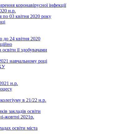
ення коронавірусної інфекції
20 н.р.
 по 03 квітня 2020 року
оці
 до 24 квітня 2020
нційно
 освіти її здобувачами
2021 навчальному році
КУ
021 н.р.
роцесу
колегіуму в 21/22 н.р.
ків закладів освіти
ні-жовтні 2021р.
ладах освіти міста