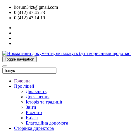
liceum34zt@gmail.com
0 (412) 47 45 23
0 (412) 43 14 19
Toggle navigation
Головна
Про ліцей
Діяльність
Досягнення
Історія та традиції
Звіти
Prozorro
E-data
Благодійна допомога
Сторінка директора