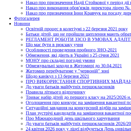
Наказ про призначення Надії Стойкової у період дії
Наказ про виконання обов'язків директора ліцею №
Наказ про призначення Інни Кравчук на посаду дир
Фотогалерея
Новини
Освітній процес в колегіумі з 22 березня 2021 року
Батьки дітей, що не пройшли щеплення мають обра
РЕГЛАМЕНТ РОБОТИ ЗЗСО В УМОВАХ АДАП
Що має бути в рюкзаку учня
Особливості проведення пробного ЗНО-2021
Обмеження, які діють в Україні з 25 січня 2021
МОНУ про складні погодні умови
Обмежувальні заходи в Житомирі до 30.04.2021
Житомир перебуватиме у "червоній" зоні
Щодо канікул з 13 березня 2021
ПРО ВИКОРИСТАННЯ СПОРТИВНИХ МАЙДАН
До уваги батьків майбутніх першокласників
Правила літнього відпочинку
Триває набір дітей до першого класу на 2025/2026 н.
Оголошення про конкурс на заміщення вакантної п
Ситуаційні завдання на конкурсний відбір на замі
План зустрічі кандидатів на заміщення вакантної п
Про Міжнародний день шкільного харчування
До уваги батьків майбутніх першокласників 2026/20
24 квітня 2026 року у ліцеї відбудеться День цивіл