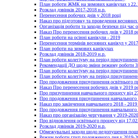
План роботи ЖМК на зимових канікулах з 22.1
Розклад дзвінків 2017-2018 н.р.
Перенесення робочих днів у 2018 році
Наказ про підготовку та проведення весняних
Організація роботи та заходи безпеки під час о
Наказ Про перенесення робочих днів у 2018 р
План роботи на осінні канікули - 2019
Перенесення термінів весняних канікул у 2017
План роботи на зимових канікулах
Розклад дзвінків 2018-2019 н.р.
План роботи колегіуму на період призупиненн
Рекомендації ДО щодо зміни режиму роботи 
План роботи колегіуму на період призупиненн
План роботи колегіуму на період призупиненн
Про продовження призупинення освітнього пр
Наказ Про перенесення робочих днів у 2019 р
Про призупинення навчального процесу від 2
Про продовження призупинення навчального п
Наказ про закінчення навчального 2018 - 2019 
Про продовження призупинення навчального п
Наказ про організацію чергування у 2019-2020
Про відновлення освітнього процесу від 17.02
Розклад дзвінків 2019-2020 н.р.
Обмежувальні заходи щодо недопушення пошир
Режим роботи груп подовженого дня у 2019-20