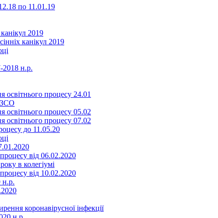
2.18 по 11.01.19
 канікул 2019
сінніх канікул 2019
оці
-2018 н.р.
я освітнього процесу 24.01
ЗЗСО
я освітнього процесу 05.02
я освітнього процесу 07.02
оцесу до 11.05.20
оці
7.01.2020
роцесу від 06.02.2020
року в колегіумі
роцесу від 10.02.2020
 н.р.
.2020
ення коронавірусної інфекції
20 н.р.