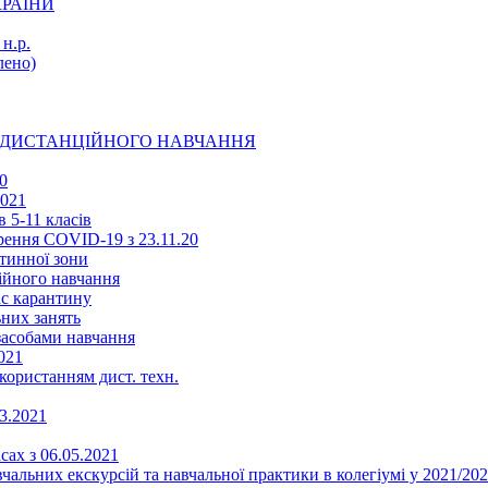
КРАЇНИ
н.р.
ено)
Ї ДИСТАНЦІЙНОГО НАВЧАННЯ
0
2021
 5-11 класів
ення COVID-19 з 23.11.20
тинної зони
ійного навчання
ас карантину
ьних занять
 засобами навчання
021
икористанням дист. техн.
03.2021
сах з 06.05.2021
альних екскурсій та навчальної практики в колегіумі у 2021/202