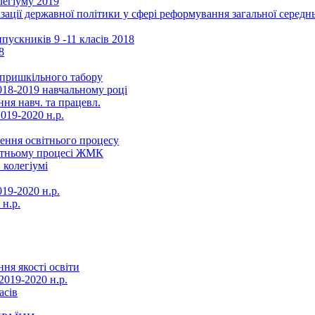
легіуму 2019
ізації державної політики у сфері реформування загальної серед
ускників 9 -11 класів 2018
8
в пришкільного табору
018-2019 навчальному році
ня навч. та працевл.
019-2020 н.р.
ення освітнього процесу
вітньому процесі ЖМК
 колегіумі
19-2020 н.р.
 н.р.
ня якості освіти
2019-2020 н.р.
асів