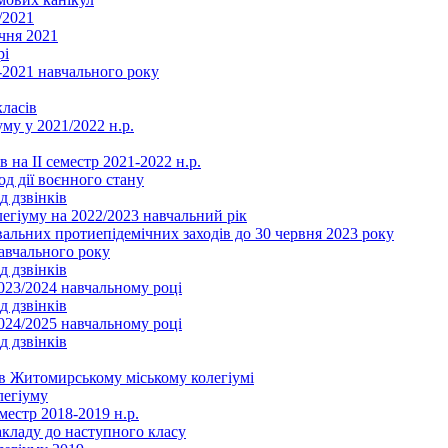
/2021
чня 2021
рі
2021 навчального року
ласів
му у 2021/2022 н.р.
 на ІІ семестр 2021-2022 н.р.
од дії воєнного стану
д дзвінків
легіуму на 2022/2023 навчальний рік
льних протиепідемічних заходів до 30 червня 2023 року
навчального року
д дзвінків
2023/2024 навчальному році
д дзвінків
2024/2025 навчальному році
д дзвінків
в Житомирському міському колегіумі
легіуму
местр 2018-2019 н.р.
акладу до наступного класу