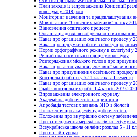
Освітня програма Житомирського міського ко
План заходів із запровадження Концепції реал
колегіумі у 2018 році
Моніторинг навчання та працевлаштування вип
Мовні загони "Сонячних зайчиків" влітку 201
Відновлення освітнього процессу
Організація дозвіллєвої діяльності вихованці
Наказ про організацію освітнього процесу у 2
Наказ про підсумки роботи з обліку продовжен
Норми орфографічного режиму в колегіумі у 2
Річний план освітнього процесу колегіуму
Розпорядження міського голови про призупин
Наказ про застосування державної мови в ос
Наказ про призупинення освітнього процесу в
Контрольні роботи у 5-11 класах за І семестр
Наказ про організацію освітнього процесу у 20
Графік контрольних робіт 1-4 класів 2019-2020
Впровадження електронного журналу
Академічна доброчесність: принципи
Апробація тестових завдань ЗНО з біології
Положення про академічну доброчесність
Положення про внутрішню систему забезпечен
Про затвердження мережі класів колегіуму на 
Всеукраїнська школа онлайн: розклад 5 - 11 кл
Про онлайн уроки