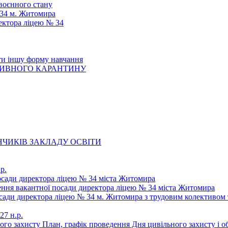
 воєнного стану
 34 м. Житомира
ектора ліцею № 34
ти іншу форму навчання
ТИВНОГО КАРАНТИНУ
ЧИКІВ ЗАКЛАДУ ОСВІТИ
р.
осади директора ліцею № 34 міста Житомира
щення вакантної посади директора ліцею № 34 міста Житомира
осади директора ліцею № 34 м. Житомира з трудовим колективом 
27 н.р.
ьного захисту План, графік проведення Дня цивільного захисту і 