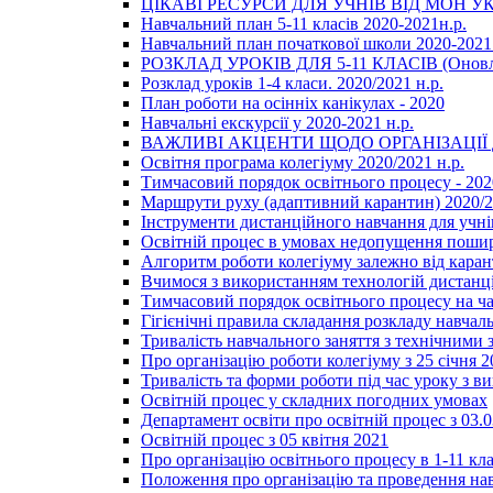
ЦІКАВІ РЕСУРСИ ДЛЯ УЧНІВ ВІД МОН У
Навчальний план 5-11 класів 2020-2021н.р.
Навчальний план початкової школи 2020-2021 
РОЗКЛАД УРОКІВ ДЛЯ 5-11 КЛАСІВ (Оновл
Розклад уроків 1-4 класи. 2020/2021 н.р.
План роботи на осінніх канікулах - 2020
Навчальні екскурсії у 2020-2021 н.р.
ВАЖЛИВІ АКЦЕНТИ ЩОДО ОРГАНІЗАЦІ
Освітня програма колегіуму 2020/2021 н.р.
Тимчасовий порядок освітнього процесу - 202
Маршрути руху (адаптивний карантин) 2020/
Інструменти дистанційного навчання для учнів
Освітній процес в умовах недопущення пошир
Алгоритм роботи колегіуму залежно від каран
Вчимося з використанням технологій дистанц
Тимчасовий порядок освітнього процесу на ч
Гігієнічні правила складання розкладу навчал
Тривалість навчального заняття з технічними
Про організацію роботи колегіуму з 25 січня 2
Тривалість та форми роботи під час уроку з в
Освітній процес у складних погодних умовах
Департамент освіти про освітній процес з 03.
Освітній процес з 05 квітня 2021
Про організацію освітнього процесу в 1-11 кла
Положення про організацію та проведення навч