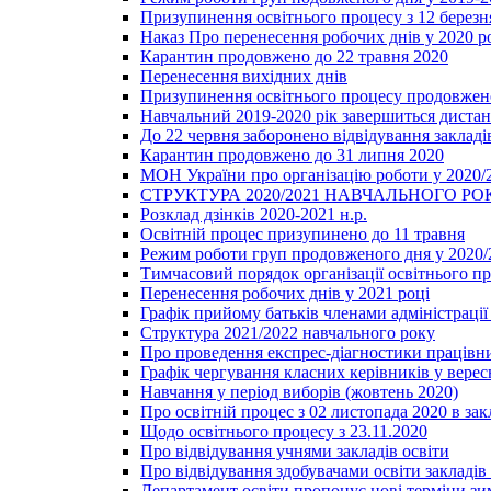
Призупинення освітнього процесу з 12 березня
Наказ Про перенесення робочих днів у 2020 р
Карантин продовжено до 22 травня 2020
Перенесення вихідних днів
Призупинення освітнього процесу продовжено
Навчальний 2019-2020 рік завершиться диста
До 22 червня заборонено відвідування закладів
Карантин продовжено до 31 липня 2020
МОН України про організацію роботи у 2020/
СТРУКТУРА 2020/2021 НАВЧАЛЬНОГО РО
Розклад дзінків 2020-2021 н.р.
Освітній процес призупинено до 11 травня
Режим роботи груп продовженого дня у 2020/2
Тимчасовий порядок організації освітнього п
Перенесення робочих днів у 2021 році
Графік прийому батьків членами адміністрації 
Структура 2021/2022 навчального року
Про проведення експрес-діагностики працівни
Графік чергування класних керівників у верес
Навчання у період виборів (жовтень 2020)
Про освітній процес з 02 листопада 2020 в зак
Щодо освітнього процесу з 23.11.2020
Про відвідування учнями закладів освіти
Про відвідування здобувачами освіти закладів 
Департамент освіти пропонує нові терміни зи