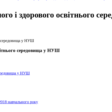
ого і здорового освітнього се
о середовища у НУШ
вітнього середовища у НУШ
середовища у НУШ
2018 навчального року