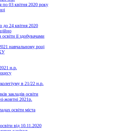
 по 03 квітня 2020 року
оці
 до 24 квітня 2020
нційно
 освіти її здобувачами
2021 навчальному році
КУ
021 н.р.
роцесу
колегіуму в 21/22 н.р.
ків закладів освіти
ні-жовтні 2021р.
ладах освіти міста
освіти від 10.11.2020
мових канікул