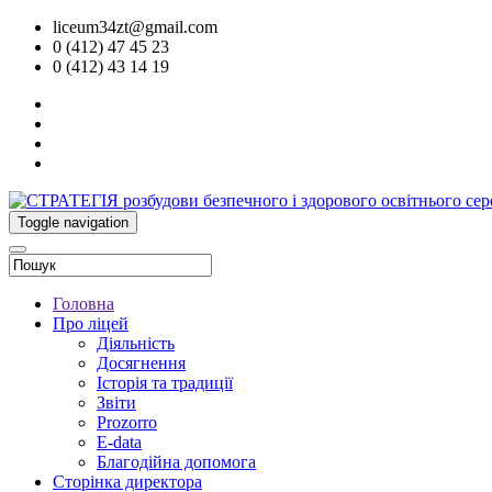
liceum34zt@gmail.com
0 (412) 47 45 23
0 (412) 43 14 19
Toggle navigation
Головна
Про ліцей
Діяльність
Досягнення
Історія та традиції
Звіти
Prozorro
E-data
Благодійна допомога
Сторінка директора