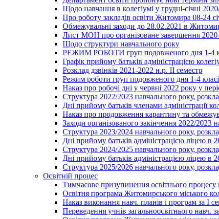
Щодо навчання в колегіумі у грудні-січні 2020
Про роботу закладів освіти Житомира 08-24 сі
Обмежувальні заходи до 28.02.2021 в Житоми
Лист МОН про організоване завершення 2020-
Щодо структури навчального року
РЕЖИМ РОБОТИ груп подовженого дня 1-4 к
Графік прийому батьків адміністрацією колегіу
Розклад дзвінків 2021-2022 н.р. ІІ семестр
Режим роботи груп подовженого дня 1-4 класів
Наказ про робочі дні у червні 2022 року у пері
Структура 2022/2023 навчального року, розкла
Дні прийому батьків членами адміністрації ко
Наказ про продовження карантину та обмежува
Заходи організованого закінчення 2022/2023 
Структура 2023/2024 навчального року, розкла
Дні прийому батьків адміністрацією ліцею в 
Структура 2024/2025 навчального року, розкла
Дні прийому батьків адміністрацією ліцею в 
Структура 2025/2026 навчального року, розкла
Освітній процес
Тимчасове призупинення освітнього процесу 
Освітня програма Житомирського міського ко
Наказ виконання навч. планів і програм за І се
Переведення учнів загальноосвітнього навч. з