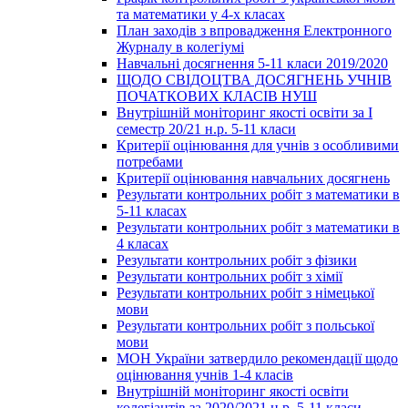
та математики у 4-х класах
План заходів з впровадження Електронного
Журналу в колегіумі
Навчальні досягнення 5-11 класи 2019/2020
ЩОДО СВІДОЦТВА ДОСЯГНЕНЬ УЧНІВ
ПОЧАТКОВИХ КЛАСІВ НУШ
Внутрішній моніторинг якості освіти за І
семестр 20/21 н.р. 5-11 класи
Критерії оцінювання для учнів з особливими
потребами
Критерії оцінювання навчальних досягнень
Результати контрольних робіт з математики в
5-11 класах
Результати контрольних робіт з математики в
4 класах
Результати контрольних робіт з фізики
Результати контрольних робіт з хімії
Результати контрольних робіт з німецької
мови
Результати контрольних робіт з польської
мови
МОН України затвердило рекомендації щодо
оцінювання учнів 1-4 класів
Внутрішній моніторинг якості освіти
колегіантів за 2020/2021 н.р. 5-11 класи