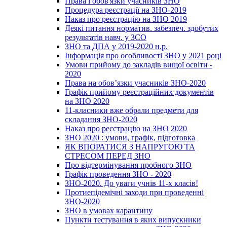
Права і обов'язки учасників ЗНО
Процедура реєстрації на ЗНО-2019
Наказ про реєстрацію на ЗНО 2019
Деякі питання норматив. забезпеч. здобутих
результатів навч. у ЗСО
ЗНО та ДПА у 2019-2020 н.р.
Інформація про особливості ЗНО у 2021 році
Умови прийому до закладів вищої освіти -
2020
Права на обов’язки учасників ЗНО-2020
Графік прийому реєстраційних документів
на ЗНО 2020
11-класники вже обрали предмети для
складання ЗНО-2020
Наказ про реєстрацію на ЗНО 2020
ЗНО 2020 : умови, графік, підготовка
ЯК ВПОРАТИСЯ З НАПРУГОЮ ТА
СТРЕСОМ ПЕРЕД ЗНО
Про відтермінування пробного ЗНО
Графік проведення ЗНО - 2020
ЗНО-2020. До уваги учнів 11-х класів!
Протиепідемічні заходи при проведенні
ЗНО-2020
ЗНО в умовах карантину
Пункти тестування в яких випускники