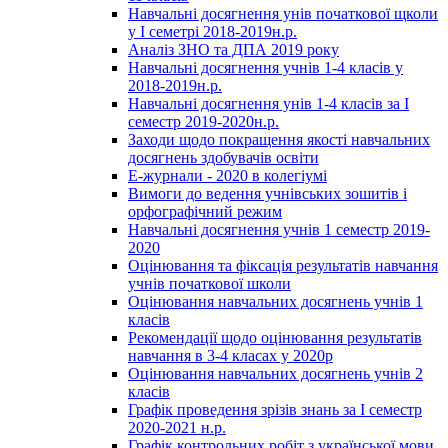
Навчальні досягнення унів початкової щколи
у І семетрі 2018-2019н.р.
Аналіз ЗНО та ДПА 2019 року
Навчальні досягнення учнів 1-4 класів у
2018-2019н.р.
Навчальні досягнення унів 1-4 класів за І
семестр 2019-2020н.р.
Заходи щодо покращення якості навчальних
досягнень здобувачів освіти
Е-журнали - 2020 в колегіумі
Вимоги до ведення учнівських зошитів і
орфографічний режим
Навчальні досягнення учнів 1 семестр 2019-
2020
Оцінювання та фіксація результатів навчання
учнів початкової школи
Оцінювання навчальних досягнень учнів 1
класів
Рекомендації щодо оцінювання результатів
навчання в 3-4 класах у 2020р
Оцінювання навчальних досягнень учнів 2
класів
Графік проведення зрізів знань за І семестр
2020-2021 н.р.
Графік контрольних робіт з української мови