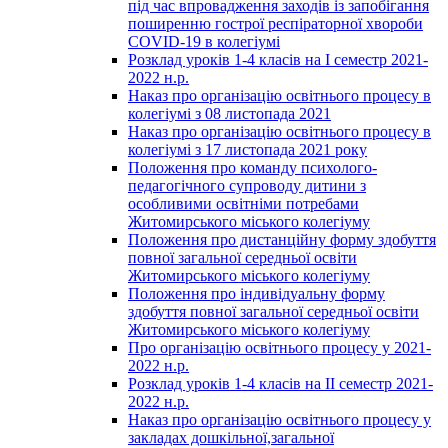
під час впровадження заходів із запобігання
поширенню гострої респіраторної хвороби
COVID-19 в колегіумі
Розклад уроків 1-4 класів на І семестр 2021-
2022 н.р.
Наказ про організацію освітнього процесу в
колегіумі з 08 листопада 2021
Наказ про організацію освітнього процесу в
колегіумі з 17 листопада 2021 року
Положення про команду психолого-
педагогічного супроводу дитини з
особливими освітніми потребами
Житомирського міського колегіуму
Положення про дистанційну форму здобуття
повної загальної середньої освіти
Житомирського міського колегіуму
Положення про індивідуальну форму
здобуття повної загальної середньої освіти
Житомирського міського колегіуму
Про організацію освітнього процесу у 2021-
2022 н.р.
Розклад уроків 1-4 класів на ІІ семестр 2021-
2022 н.р.
Наказ про організацію освітнього процесу у
закладах дошкільної,загальної