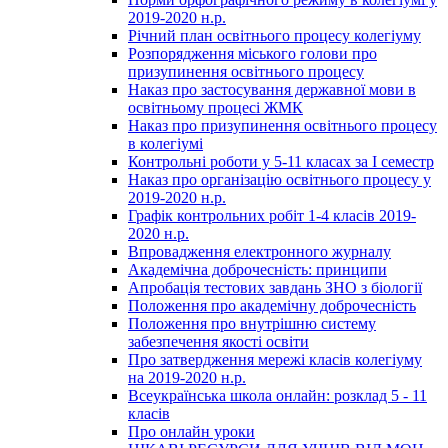
2019-2020 н.р.
Річний план освітнього процесу колегіуму
Розпорядження міського голови про
призупинення освітнього процесу
Наказ про застосування державної мови в
освітньому процесі ЖМК
Наказ про призупинення освітнього процесу
в колегіумі
Контрольні роботи у 5-11 класах за І семестр
Наказ про організацію освітнього процесу у
2019-2020 н.р.
Графік контрольних робіт 1-4 класів 2019-
2020 н.р.
Впровадження електронного журналу
Академічна доброчесність: принципи
Апробація тестових завдань ЗНО з біології
Положення про академічну доброчесність
Положення про внутрішню систему
забезпечення якості освіти
Про затвердження мережі класів колегіуму
на 2019-2020 н.р.
Всеукраїнська школа онлайн: розклад 5 - 11
класів
Про онлайн уроки