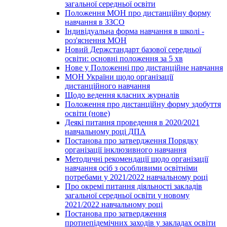
загальної середньої освіти
Положення МОН про дистанційну форму
навчання в ЗЗСО
Індивідуальна форма навчання в школі -
роз'яснення МОН
Новий Держстандарт базової середньої
освіти: основні положення за 5 хв
Нове у Положенні про дистанційне навчання
МОН України щодо організації
дистанційного навчання
Щодо ведення класних журналів
Положення про дистанційну форму здобуття
освіти (нове)
Деякі питання проведення в 2020/2021
навчальному році ДПА
Постанова про затвердження Порядку
організації інклюзивного навчання
Методичні рекомендації щодо організації
навчання осіб з особливими освітніми
потребами у 2021/2022 навчальному році
Про окремі питання діяльності закладів
загальної середньої освіти у новому
2021/2022 навчальному році
Постанова про затвердження
протиепідемічних заходів у закладах освіти