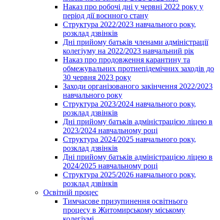
Наказ про робочі дні у червні 2022 року у
період дії воєнного стану
Структура 2022/2023 навчального року,
розклад дзвінків
Дні прийому батьків членами адміністрації
колегіуму на 2022/2023 навчальний рік
Наказ про продовження карантину та
обмежувальних протиепідемічних заходів до
30 червня 2023 року
Заходи організованого закінчення 2022/2023
навчального року
Структура 2023/2024 навчального року,
розклад дзвінків
Дні прийому батьків адміністрацією ліцею в
2023/2024 навчальному році
Структура 2024/2025 навчального року,
розклад дзвінків
Дні прийому батьків адміністрацією ліцею в
2024/2025 навчальному році
Структура 2025/2026 навчального року,
розклад дзвінків
Освітній процес
Тимчасове призупинення освітнього
процесу в Житомирському міському
колегіумі