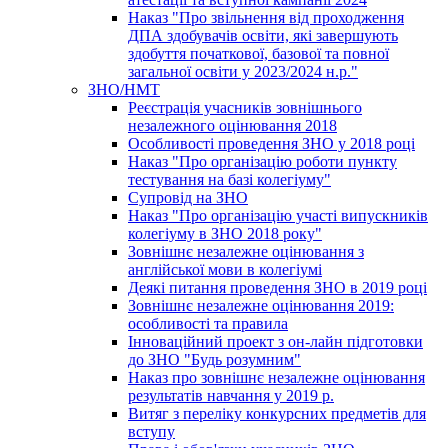
Наказ "Про звільнення від проходження
ДПА здобувачів освіти, які завершують
здобуття початкової, базової та повної
загальної освіти у 2023/2024 н.р."
ЗНО/НМТ
Реєстрація учасників зовнішнього
незалежного оцінювання 2018
Особливості проведення ЗНО у 2018 році
Наказ "Про організацію роботи пункту
тестування на базі колегіуму"
Супровід на ЗНО
Наказ "Про організацію участі випускників
колегіуму в ЗНО 2018 року"
Зовнішнє незалежне оцінювання з
англійської мови в колегіумі
Деякі питання проведення ЗНО в 2019 році
Зовнішнє незалежне оцінювання 2019:
особливості та правила
Інноваційний проект з он-лайн підготовки
до ЗНО "Будь розумним"
Наказ про зовнішнє незалежне оцінювання
результатів навчання у 2019 р.
Витяг з переліку конкурсних предметів для
вступу