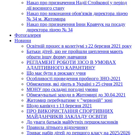
Наказ про призначення Надії Стойкової у період
дії воєнного стану
Наказ про виконання обов'язків директора ліцею
№ 34 м. Житомира
Наказ про призначення Інни Кравчук на посаду
директора ліцею № 34
Фотогалерея
Новини
Освітній процес в колегіумі з 22 березня 2021 року
Батьки дітей, що не пройшли щеплення мають
обрати іншу форму навчання
РЕГЛАМЕНТ РОБОТИ ЗЗСО В УМОВАХ
АДАПТИВНОГО КАРАНТИНУ
Що має бути в рюкзаку учня
Особливості проведення пробного ЗНО-2021
Обмеження, які діють в Україні з 25 січня 2021
МОНУ про складні погодні умови
Обмежувальні заходи в Житомирі до 30.04.2021
Житомир перебуватиме у "червоній" зоні
Щодо канікул з 13 березня 2021
ПРО ВИКОРИСТАННЯ СПОРТИВНИХ
МАЙДАНЧИКІВ ЗАКЛАДУ ОСВІТИ
До уваги батьків майбутніх першокласників
Правила літнього відпочинку
Триває набір дітей до першого класу на 2025/2026