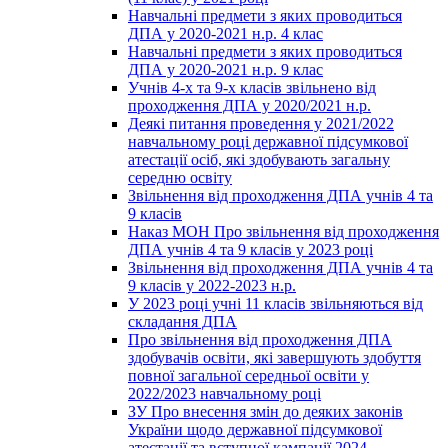
Навчальні предмети з яких проводиться
ДПА у 2020-2021 н.р. 4 клас
Навчальні предмети з яких проводиться
ДПА у 2020-2021 н.р. 9 клас
Учнів 4-х та 9-х класів звільнено від
проходження ДПА у 2020/2021 н.р.
Деякі питання проведення у 2021/2022
навчальному році державної підсумкової
атестації осіб, які здобувають загальну
середню освіту
Звільнення від проходження ДПА учнів 4 та
9 класів
Наказ МОН Про звільнення від проходження
ДПА учнів 4 та 9 класів у 2023 році
Звільнення від проходження ДПА учнів 4 та
9 класів у 2022-2023 н.р.
У 2023 році учні 11 класів звільняються від
складання ДПА
Про звільнення від проходження ДПА
здобувачів освіти, які завершують здобуття
повної загальної середньої освіти у
2022/2023 навчальному році
ЗУ Про внесення змін до деяких законів
України щодо державної підсумкової
атестації та вступної кампанії 2024