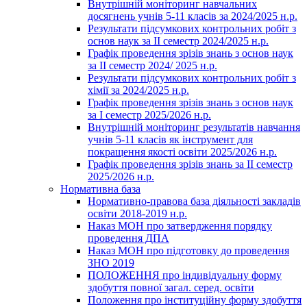
Внутрішній моніторинг навчальних
досягнень учнів 5-11 класів за 2024/2025 н.р.
Результати підсумкових контрольних робіт з
основ наук за ІІ семестр 2024/2025 н.р.
Графік проведення зрізів знань з основ наук
за ІІ семестр 2024/ 2025 н.р.
Результати підсумкових контрольних робіт з
хімії за 2024/2025 н.р.
Графік проведення зрізів знань з основ наук
за І семестр 2025/2026 н.р.
Внутрішній моніторинг результатів навчання
учнів 5-11 класів як інструмент для
покращення якості освіти 2025/2026 н.р.
Графік проведення зрізів знань за ІІ семестр
2025/2026 н.р.
Нормативна база
Нормативно-правова база діяльності закладів
освіти 2018-2019 н.р.
Наказ МОН про затвердження порядку
проведення ДПА
Наказ МОН про підготовку до проведення
ЗНО 2019
ПОЛОЖЕННЯ про індивідуальну форму
здобуття повної загал. серед. освіти
Положення про інституційну форму здобуття