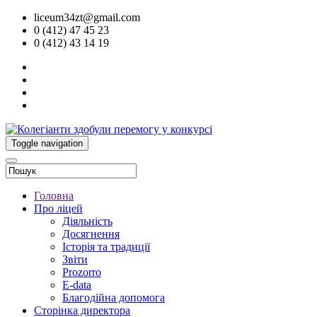
liceum34zt@gmail.com
0 (412) 47 45 23
0 (412) 43 14 19
Toggle navigation
Головна
Про ліцей
Діяльність
Досягнення
Історія та традиції
Звіти
Prozorro
E-data
Благодійна допомога
Сторінка директора