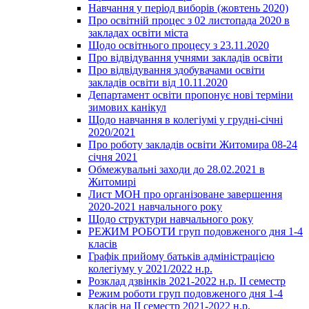
Навчання у період виборів (жовтень 2020)
Про освітній процес з 02 листопада 2020 в
закладах освіти міста
Щодо освітнього процесу з 23.11.2020
Про відвідування учнями закладів освіти
Про відвідування здобувачами освіти
закладів освіти від 10.11.2020
Департамент освіти пропонує нові терміни
зимових канікул
Щодо навчання в колегіумі у грудні-січні
2020/2021
Про роботу закладів освіти Житомира 08-24
січня 2021
Обмежувальні заходи до 28.02.2021 в
Житомирі
Лист МОН про організоване завершення
2020-2021 навчального року
Щодо структури навчального року
РЕЖИМ РОБОТИ груп подовженого дня 1-4
класів
Графік прийому батьків адміністрацією
колегіуму у 2021/2022 н.р.
Розклад дзвінків 2021-2022 н.р. ІІ семестр
Режим роботи груп подовженого дня 1-4
класів на ІІ семестр 2021-2022 н.р.