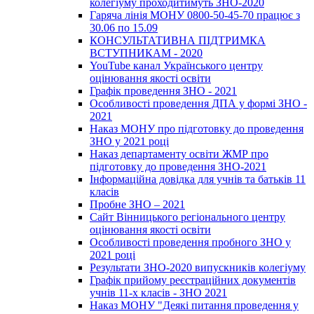
колегіуму проходитимуть ЗНО-2020
Гаряча лінія МОНУ 0800-50-45-70 працює з
30.06 по 15.09
КОНСУЛЬТАТИВНА ПІДТРИМКА
ВСТУПНИКАМ - 2020
YouTube канал Українського центру
оцінювання якості освіти
Графік проведення ЗНО - 2021
Особливості проведення ДПА у формі ЗНО -
2021
Наказ МОНУ про підготовку до проведення
ЗНО у 2021 році
Наказ департаменту освіти ЖМР про
підготовку до проведення ЗНО-2021
Інформаційна довідка для учнів та батьків 11
класів
Пробне ЗНО – 2021
Сайт Вінницького регіонального центру
оцінювання якості освіти
Особливості проведення пробного ЗНО у
2021 році
Результати ЗНО-2020 випускників колегіуму
Графік прийому реєстраційних документів
учнів 11-х класів - ЗНО 2021
Наказ МОНУ "Деякі питання проведення у