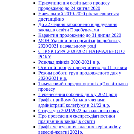
Призупинення освітнього процесу
продовжено до 24 квітня 2020
Навчальний 2019-2020 рік завершиться
дистанційно
До 22 червня заборонено відвідування
закладів освіти її здобувачами
Карантин продовжено до 31 липня 2020
МОН України про організацію роботи у
2020/2021 навчальному році
СТРУКТУРА 2020/2021 НАВЧАЛЬНОГО
РОКУ
Розклад дзінків 2020-2021 н.р.
Освітній процес призупинено до 11 травня
Режим роботи груп продовженого дня у
2020/2021 н.р.
Тимчасовий порядок організації освітнього
процесу
Перенесення робочих днів у 2021 році
Графік прийому батьків членами
адміністрації колегіуму в 21/22 н.р.
Структура 2021/2022 навчального року
Про проведення експрес-діагностики
працівників закладів освіти
Графік чергування класних керівників у
вересні-жовтні 2021р.