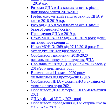
- 2019 н.р.
Розклад ДПА в 4-х класах за освіт. рівень
початкової освіти 2018-2019
Графік консультацій з підготовки до ДПА 9
класи 2018-2019 н.р.
Розклад ДПА в 9-х класах за освіт. рівень
базової середньої освіти
Проведення ДПА в 2019 р.
Наказ МОН №1332 від 23.10.2019 року Деякі
питання проведення ...
Наказ МОН №1369 від 07.12.2018 року Про
затвердження Порядку провед...
Особливості закінчення 2019/2020
навчального року та проведення ДПА
Про звільнення від ДПА учнів 4 та 9 класів у
2019/20 навчальному році
Випускники 11 класів 2020 року
звільняються від проходження ДПА
Особливості ДПА у формі ЗНО з української
мови та літератури 2021
Особливості ДПА у формі ЗНО з математики
2021
ДПА у формі ЗНО у 2021 році
Особливості проведення ДПА: старша школа
(11 клас) у 2021 році