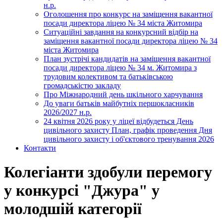
н.р.
Оголошення про конкурс на заміщення вакантної
посади директора ліцею № 34 міста Житомира
Ситуаційні завдання на конкурсний відбір на
заміщення вакантної посади директора ліцею № 34
міста Житомира
План зустрічі кандидатів на заміщення вакантної
посади директора ліцею № 34 м. Житомира з
трудовим колективом та батьківською
громадськістю закладу
Про Міжнародний день шкільного харчування
До уваги батьків майбутніх першокласників
2026/2027 н.р.
24 квітня 2026 року у ліцеї відбудеться День
цивільного захисту План, графік проведення Дня
цивільного захисту і об'єктового тренування 2026
Контакти
Колегіанти здобули перемогу
у конкурсі "Джура" у
молодшій категорії