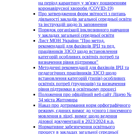
на період карантину у зв'язку поширенням
коронавірусної хвороби (COVID-19)
Про затвердження форм звітності з питань
діяльності закладів загальної середньої освіти
та інструкцій щодо їх заповнення
Порядок організації інклюзивного навчання
у закладах загальної середньої освіти
Лист МОН України "Про метод.
рекомендації для фахівців ІРЦ та пед.
працівників ЗЗСО щодо встановлення
категорій особливих освітніх потреб та
визначення рівня підтримки"
Методичні рекомендації для фахівців ІРЦ та
педагогічних працівників ЗЗСО щодо
встановлення категорій (типів) особливих
освітніх потреб (труднощів) та визначення
рівня підтримки в освітньому процесі
Положення про офіційний веб-сайт Ліцею №
34 міста Житомира
Наказ про дотримання норм орфографічного
режиму, єдиних вимог до усного і писемного
мовлення в ліцеї, вимог щодо ведення
ділової документації в 2023/2024 н.р.
Нормативне забезпечення освітнього
процесу в закладах загальної середньої