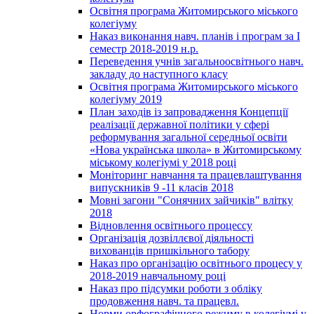
Освітня програма Житомирського міського
колегіуму
Наказ виконання навч. планів і програм за І
семестр 2018-2019 н.р.
Переведення учнів загальноосвітнього навч.
закладу до наступного класу
Освітня програма Житомирського міського
колегіуму 2019
План заходів із запровадження Концепції
реалізації державної політики у сфері
реформування загальної середньої освіти
«Нова українська школа» в Житомирському
міському колегіумі у 2018 році
Моніторинг навчання та працевлаштування
випускників 9 -11 класів 2018
Мовні загони "Сонячних зайчиків" влітку
2018
Відновлення освітнього процессу
Організація дозвіллєвої діяльності
вихованців пришкільного табору
Наказ про організацію освітнього процесу у
2018-2019 навчальному році
Наказ про підсумки роботи з обліку
продовження навч. та працевл.
Норми орфографічного режиму в колегіумі у