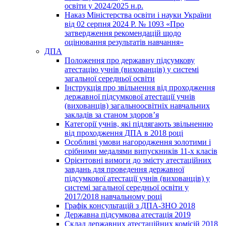
освіти у 2024/2025 н.р.
Наказ Міністерства освіти і науки України
від 02 серпня 2024 Р. № 1093 «Про
затвердження рекомендацій щодо
оцінювання результатів навчання»
ДПА
Положення про державну підсумкову
атестацію учнів (вихованців) у системі
загальної середньої освіти
Інструкція про звільнення від проходження
державної підсумкової атестації учнів
(вихованців) загальноосвітніх навчальних
закладів за станом здоров’я
Категорії учнів, які підлягають звільненню
від проходження ДПА в 2018 році
Особливі умови нагородження золотими і
срібними медалями випускників 11-х класів
Орієнтовні вимоги до змісту атестаційних
завдань для проведення державної
підсумкової атестації учнів (вихованців) у
системі загальної середньої освіти у
2017/2018 навчальному році
Графік консультацій з ДПА-ЗНО 2018
Державна підсумкова атестація 2019
Склад державних атестаційних комісій 2018