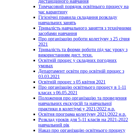
дистанційного навчання
Тимчасовий порядок освітнього процесу на
час карантину
Гігієнічні правила складання розкладу
навчальних занять
Тривалість навчального заняття з технічними
засобами навчання
Про організацію роботи колегіуму з 25 січня
2021
Тривалість та форми роботи під час уроку з
використанням дист. техн.
Освітній процес у складних погодних
умовах
Департамент освіти про освітній процес з
03.03.2021
Освітній процес з 05 квітня 2021
Про організацію освітнього процесу в 1-11
класах з 06.05.2021
Положення про організацію та проведення
навчальних екскурсій та навчальної
практики в колегіумі у 2021/2022 н.р.
Освітня програма колегіуму 2021/2022 н.р.
Розклад уроків для 5-11 класів на 2021-2022
навчальний рік
Наказ про організацію освітнього процесу