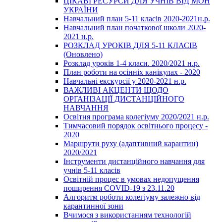
ЦІКАВІ РЕСУРСИ ДЛЯ УЧНІВ ВІД МОН
УКРАЇНИ
Навчальний план 5-11 класів 2020-2021н.р.
Навчальний план початкової школи 2020-
2021 н.р.
РОЗКЛАД УРОКІВ ДЛЯ 5-11 КЛАСІВ
(Оновлено)
Розклад уроків 1-4 класи. 2020/2021 н.р.
План роботи на осінніх канікулах - 2020
Навчальні екскурсії у 2020-2021 н.р.
ВАЖЛИВІ АКЦЕНТИ ЩОДО
ОРГАНІЗАЦІЇ ДИСТАНЦІЙНОГО
НАВЧАННЯ
Освітня програма колегіуму 2020/2021 н.р.
Тимчасовий порядок освітнього процесу -
2020
Маршрути руху (адаптивний карантин)
2020/2021
Інструменти дистанційного навчання для
учнів 5-11 класів
Освітній процес в умовах недопущення
поширення COVID-19 з 23.11.20
Алгоритм роботи колегіуму залежно від
карантинної зони
Вчимося з використанням технологій