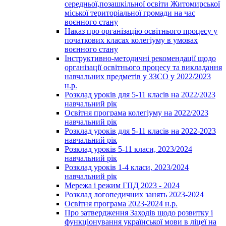
середньої,позашкільної освіти Житомирської
міської територіальної громади на час
воєнного стану
Наказ про організацію освітнього процесу у
початкових класах колегіуму в умовах
воєнного стану
Інструктивно-методичні рекомендації щодо
організації освітнього процесу та викладання
навчальних предметів у ЗЗСО у 2022/2023
н.р.
Розклад уроків для 5-11 класів на 2022/2023
навчальний рік
Освітня програма колегіуму на 2022/2023
навчальний рік
Розклад уроків для 5-11 класів на 2022-2023
навчальний рік
Розклад уроків 5-11 класи, 2023/2024
навчальний рік
Розклад уроків 1-4 класи, 2023/2024
навчальний рік
Мережа і режим ГПД 2023 - 2024
Розклад логопедичних занять 2023-2024
Освітня програма 2023-2024 н.р.
Про затвердження Заходів щодо розвитку і
функціонування української мови в ліцеї на