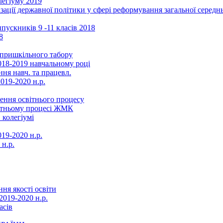
легіуму 2019
ізації державної політики у сфері реформування загальної серед
ускників 9 -11 класів 2018
8
в пришкільного табору
018-2019 навчальному році
ня навч. та працевл.
019-2020 н.р.
ення освітнього процесу
вітньому процесі ЖМК
 колегіумі
19-2020 н.р.
 н.р.
ня якості освіти
2019-2020 н.р.
асів