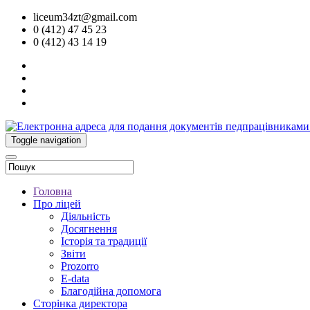
liceum34zt@gmail.com
0 (412) 47 45 23
0 (412) 43 14 19
Toggle navigation
Головна
Про ліцей
Діяльність
Досягнення
Історія та традиції
Звіти
Prozorro
E-data
Благодійна допомога
Сторінка директора