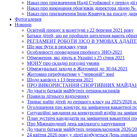
Наказ про призначення Надії Стойкової у період дії
Наказ про виконання обов'язків директора ліцею №
Наказ про призначення Інни Кравчук на посаду дир
Фотогалерея
Новини
Освітній процес в колегіумі з 22 березня 2021 року
Батьки дітей, що не пройшли щеплення мають обра
РЕГЛАМЕНТ РОБОТИ ЗЗСО В УМОВАХ АДАП
Що має бути в рюкзаку учня
Особливості проведення пробного ЗНО-2021
Обмеження, які діють в Україні з 25 січня 2021
МОНУ про складні погодні умови
Обмежувальні заходи в Житомирі до 30.04.2021
Житомир перебуватиме у "червоній" зоні
Щодо канікул з 13 березня 2021
ПРО ВИКОРИСТАННЯ СПОРТИВНИХ МАЙДАН
До уваги батьків майбутніх першокласників
Правила літнього відпочинку
Триває набір дітей до першого класу на 2025/2026 н.
Оголошення про конкурс на заміщення вакантної п
Ситуаційні завдання на конкурсний відбір на замі
План зустрічі кандидатів на заміщення вакантної п
Про Міжнародний день шкільного харчування
До уваги батьків майбутніх першокласників 2026/20
24 квітня 2026 року у ліцеї відбудеться День цивіл