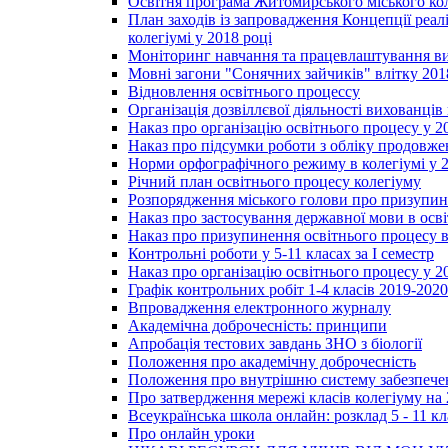
Освітня програма Житомирського міського ко
План заходів із запровадження Концепції реал
колегіумі у 2018 році
Моніторинг навчання та працевлаштування вип
Мовні загони "Сонячних зайчиків" влітку 201
Відновлення освітнього процессу
Організація дозвіллєвої діяльності вихованці
Наказ про організацію освітнього процесу у 2
Наказ про підсумки роботи з обліку продовжен
Норми орфографічного режиму в колегіумі у 2
Річний план освітнього процесу колегіуму
Розпорядження міського голови про призупин
Наказ про застосування державної мови в ос
Наказ про призупинення освітнього процесу в
Контрольні роботи у 5-11 класах за І семестр
Наказ про організацію освітнього процесу у 20
Графік контрольних робіт 1-4 класів 2019-2020
Впровадження електронного журналу
Академічна доброчесність: принципи
Апробація тестових завдань ЗНО з біології
Положення про академічну доброчесність
Положення про внутрішню систему забезпечен
Про затвердження мережі класів колегіуму на 
Всеукраїнська школа онлайн: розклад 5 - 11 кл
Про онлайн уроки