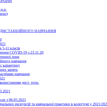
КРАЇНИ
н.р.
ено)
Ї ДИСТАНЦІЙНОГО НАВЧАННЯ
0
2021
 5-11 класів
ення COVID-19 з 23.11.20
тинної зони
ійного навчання
ас карантину
ьних занять
 засобами навчання
021
икористанням дист. техн.
03.2021
сах з 06.05.2021
альних екскурсій та навчальної практики в колегіумі у 2021/202