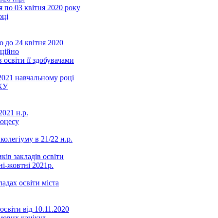
 по 03 квітня 2020 року
оці
 до 24 квітня 2020
нційно
 освіти її здобувачами
2021 навчальному році
КУ
021 н.р.
роцесу
колегіуму в 21/22 н.р.
ків закладів освіти
ні-жовтні 2021р.
ладах освіти міста
освіти від 10.11.2020
мових канікул