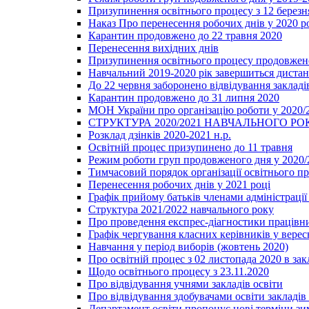
Призупинення освітнього процесу з 12 березня
Наказ Про перенесення робочих днів у 2020 р
Карантин продовжено до 22 травня 2020
Перенесення вихідних днів
Призупинення освітнього процесу продовжено
Навчальний 2019-2020 рік завершиться диста
До 22 червня заборонено відвідування закладів
Карантин продовжено до 31 липня 2020
МОН України про організацію роботи у 2020/
СТРУКТУРА 2020/2021 НАВЧАЛЬНОГО РО
Розклад дзінків 2020-2021 н.р.
Освітній процес призупинено до 11 травня
Режим роботи груп продовженого дня у 2020/2
Тимчасовий порядок організації освітнього п
Перенесення робочих днів у 2021 році
Графік прийому батьків членами адміністрації 
Структура 2021/2022 навчального року
Про проведення експрес-діагностики працівни
Графік чергування класних керівників у верес
Навчання у період виборів (жовтень 2020)
Про освітній процес з 02 листопада 2020 в зак
Щодо освітнього процесу з 23.11.2020
Про відвідування учнями закладів освіти
Про відвідування здобувачами освіти закладів 
Департамент освіти пропонує нові терміни зи