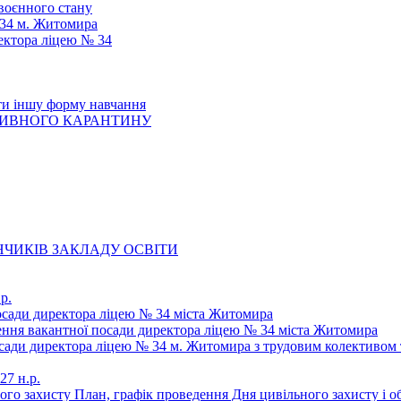
 воєнного стану
 34 м. Житомира
ектора ліцею № 34
ти іншу форму навчання
ТИВНОГО КАРАНТИНУ
ЧИКІВ ЗАКЛАДУ ОСВІТИ
р.
осади директора ліцею № 34 міста Житомира
щення вакантної посади директора ліцею № 34 міста Житомира
осади директора ліцею № 34 м. Житомира з трудовим колективом 
27 н.р.
ьного захисту План, графік проведення Дня цивільного захисту і 