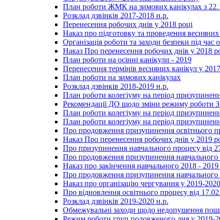
План роботи ЖМК на зимових канікулах з 22.1
Розклад дзвінків 2017-2018 н.р.
Перенесення робочих днів у 2018 році
Наказ про підготовку та проведення весняних
Організація роботи та заходи безпеки під час о
Наказ Про перенесення робочих днів у 2018 р
План роботи на осінні канікули - 2019
Перенесення термінів весняних канікул у 2017
План роботи на зимових канікулах
Розклад дзвінків 2018-2019 н.р.
План роботи колегіуму на період призупиненн
Рекомендації ДО щодо зміни режиму роботи 
План роботи колегіуму на період призупиненн
План роботи колегіуму на період призупиненн
Про продовження призупинення освітнього пр
Наказ Про перенесення робочих днів у 2019 р
Про призупинення навчального процесу від 2
Про продовження призупинення навчального п
Наказ про закінчення навчального 2018 - 2019 
Про продовження призупинення навчального п
Наказ про організацію чергування у 2019-2020
Про відновлення освітнього процесу від 17.02
Розклад дзвінків 2019-2020 н.р.
Обмежувальні заходи щодо недопушення пошир
Режим роботи груп подовженого дня у 2019-20