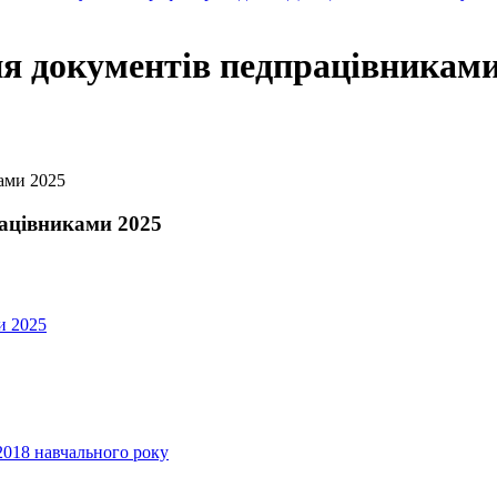
ня документів педпрацівниками
ами 2025
рацівниками 2025
и 2025
2018 навчального року