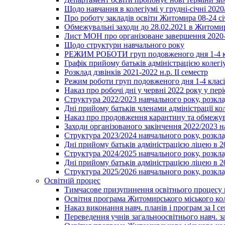
Щодо навчання в колегіумі у грудні-січні 2020
Про роботу закладів освіти Житомира 08-24 сі
Обмежувальні заходи до 28.02.2021 в Житоми
Лист МОН про організоване завершення 2020-
Щодо структури навчального року
РЕЖИМ РОБОТИ груп подовженого дня 1-4 к
Графік прийому батьків адміністрацією колегіу
Розклад дзвінків 2021-2022 н.р. ІІ семестр
Режим роботи груп подовженого дня 1-4 класів
Наказ про робочі дні у червні 2022 року у пері
Структура 2022/2023 навчального року, розкла
Дні прийому батьків членами адміністрації ко
Наказ про продовження карантину та обмежува
Заходи організованого закінчення 2022/2023 
Структура 2023/2024 навчального року, розкла
Дні прийому батьків адміністрацією ліцею в 
Структура 2024/2025 навчального року, розкла
Дні прийому батьків адміністрацією ліцею в 
Структура 2025/2026 навчального року, розкла
Освітній процес
Тимчасове призупинення освітнього процесу 
Освітня програма Житомирського міського ко
Наказ виконання навч. планів і програм за І се
Переведення учнів загальноосвітнього навч. з