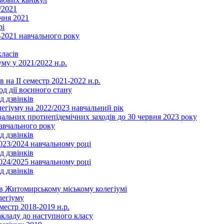
/2021
чня 2021
рі
2021 навчального року
ласів
му у 2021/2022 н.р.
 на ІІ семестр 2021-2022 н.р.
од дії воєнного стану
д дзвінків
легіуму на 2022/2023 навчальний рік
льних протиепідемічних заходів до 30 червня 2023 року
навчального року
д дзвінків
2023/2024 навчальному році
д дзвінків
2024/2025 навчальному році
д дзвінків
в Житомирському міському колегіумі
легіуму
местр 2018-2019 н.р.
акладу до наступного класу