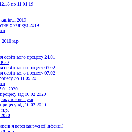
2.18 по 11.01.19
 канікул 2019
сінніх канікул 2019
оці
-2018 н.р.
я освітнього процесу 24.01
ЗЗСО
я освітнього процесу 05.02
я освітнього процесу 07.02
оцесу до 11.05.20
оці
7.01.2020
роцесу від 06.02.2020
року в колегіумі
роцесу від 10.02.2020
 н.р.
.2020
ення коронавірусної інфекції
20 н.р.