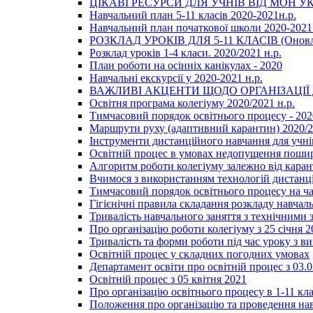
ЦІКАВІ РЕСУРСИ ДЛЯ УЧНІВ ВІД МОН У
Навчальний план 5-11 класів 2020-2021н.р.
Навчальний план початкової школи 2020-2021 
РОЗКЛАД УРОКІВ ДЛЯ 5-11 КЛАСІВ (Оновл
Розклад уроків 1-4 класи. 2020/2021 н.р.
План роботи на осінніх канікулах - 2020
Навчальні екскурсії у 2020-2021 н.р.
ВАЖЛИВІ АКЦЕНТИ ЩОДО ОРГАНІЗАЦІ
Освітня програма колегіуму 2020/2021 н.р.
Тимчасовий порядок освітнього процесу - 202
Маршрути руху (адаптивний карантин) 2020/
Інструменти дистанційного навчання для учнів
Освітній процес в умовах недопущення пошир
Алгоритм роботи колегіуму залежно від каран
Вчимося з використанням технологій дистанц
Тимчасовий порядок освітнього процесу на ч
Гігієнічні правила складання розкладу навчал
Тривалість навчального заняття з технічними
Про організацію роботи колегіуму з 25 січня 2
Тривалість та форми роботи під час уроку з в
Освітній процес у складних погодних умовах
Департамент освіти про освітній процес з 03.
Освітній процес з 05 квітня 2021
Про організацію освітнього процесу в 1-11 кла
Положення про організацію та проведення навч